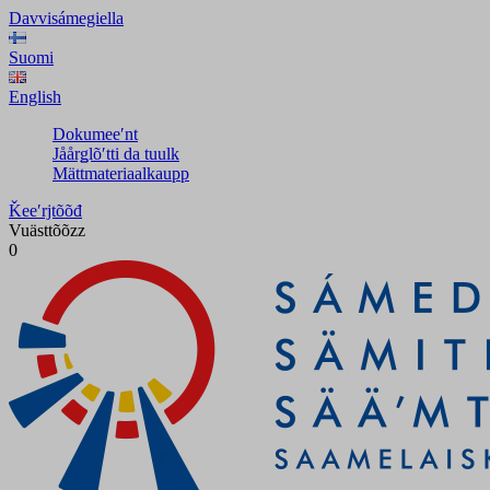
Davvisámegiella
Suomi
English
Dokumeeʹnt
Jåårǥlõʹtti da tuulk
Mättmateriaalkaupp
Ǩeeʹrjtõõđ
Vuästtõõzz
0