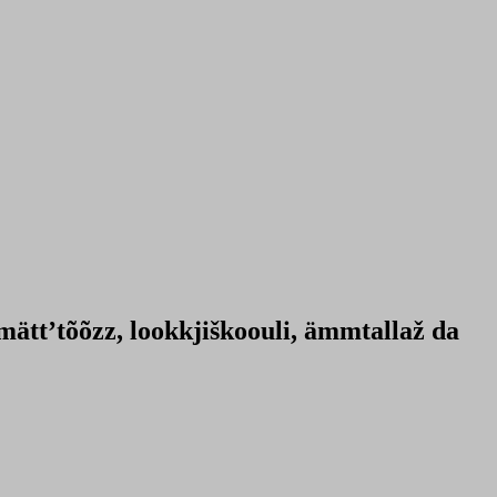
mättʼtõõzz, lookkjiškoouli, ämmtallaž da