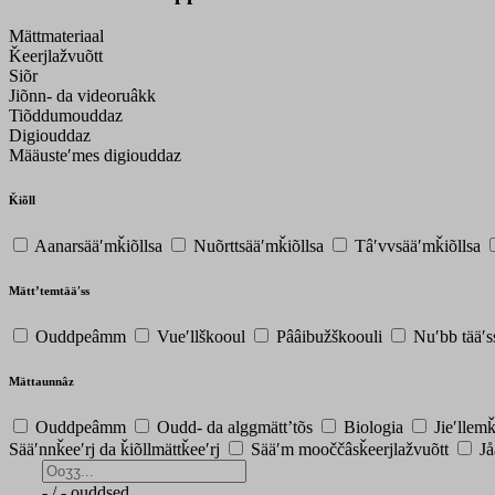
Mättmateriaal
Ǩeerjlažvuõtt
Siõr
Jiõnn- da videoruâkk
Tiõddumouddaz
Digiouddaz
Määusteʹmes digiouddaz
Ǩiõll
Aanarsääʹmǩiõllsa
Nuõrttsääʹmǩiõllsa
Tâʹvvsääʹmǩiõllsa
Mättʼtemtääʹss
Ouddpeâmm
Vueʹllškooul
Pââibužškoouli
Nuʹbb tääʹ
Mättaunnâz
Ouddpeâmm
Oudd- da alggmättʼtõs
Biologia
Jieʹllem
Sääʹnnǩeeʹrj da ǩiõllmättǩeeʹrj
Sääʹm mooččâsǩeerjlažvuõtt
Jå
-
/
-
ouddsed