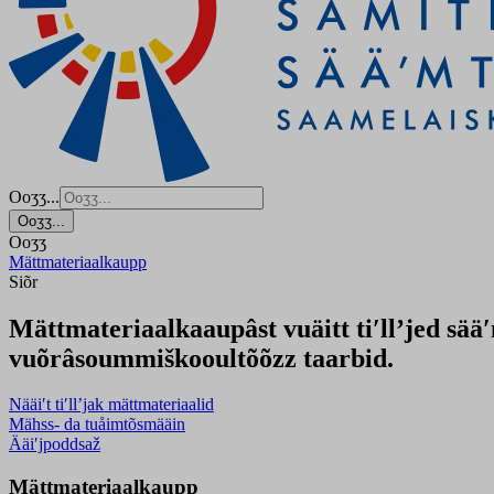
Ooʒʒ...
Ooʒʒ...
Ooʒʒ
Mättmateriaalkaupp
Siõr
Mättmateriaalkaaupâst vuäitt tiʹllʼjed sä
vuõrâsoummiškooultõõzz taarbid.
Nääiʹt tiʹllʼjak mättmateriaalid
Mähss- da tuåimtõsmääin
Ääiʹjpoddsaž
Mättmateriaalkaupp