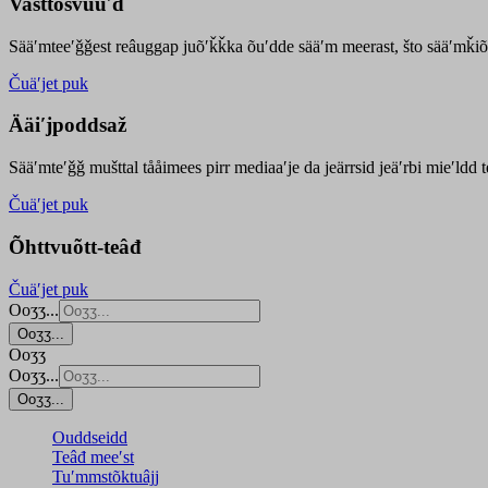
Vasttõsvuuʹd
Sääʹmteeʹǧǧest
reâuggap
juõʹǩǩka
õuʹdde
sääʹm meer
ast
, što sääʹmǩiõ
Čuäʹjet puk
Ääiʹjpoddsaž
Sääʹmteʹǧǧ mušttal tååimees pirr mediaaʹje da jeärrsid jeäʹrbi mieʹldd
Čuäʹjet puk
Õhttvuõtt-teâđ
Čuäʹjet puk
Ooʒʒ...
Ooʒʒ...
Ooʒʒ
Ooʒʒ...
Ooʒʒ...
Ouddseidd
Teâđ meeʹst
Tuʹmmstõktuâjj