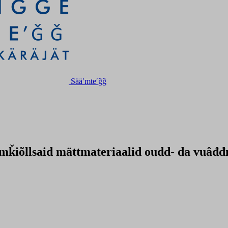
Sääʹmteʹǧǧ
äʹmǩiõllsaid mättmateriaalid oudd- da vuâđđ