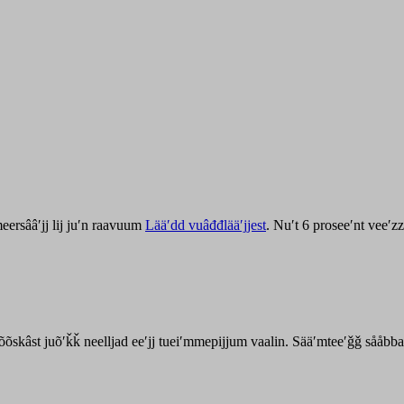
ersââʹjj lij juʹn raavuum
Lääʹdd vuâđđlääʹjjest
. Nuʹt 6 proseeʹnt veeʹ
kõõskâst juõʹǩǩ neelljad eeʹjj tueiʹmmepijjum vaalin. Sääʹmteeʹǧǧ sååbb