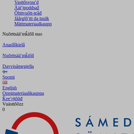
Vasttõsvuuʹd
Ääiʹjpoddsaž
Õhttvuõtt-teâđ
Jåårǥlõʹtti da tuulk
Mättmateriaalkaupp
Nuõrttsääʹmǩiõll
nuo
Anarâškielâ
Nuõrttsääʹmǩiõll
Davvisámegiella
Suomi
English
Oppimateriaalikauppa
Ǩeeʹrjtõõđ
Vuästtõõzz
0