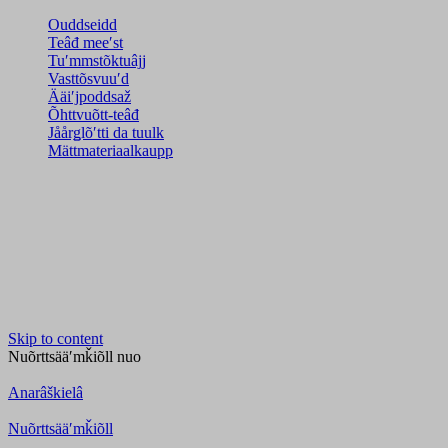
Ouddseidd
Teâđ meeʹst
Tuʹmmstõktuâjj
Vasttõsvuuʹd
Ääiʹjpoddsaž
Õhttvuõtt-teâđ
Jåårǥlõʹtti da tuulk
Mättmateriaalkaupp
Skip to content
Nuõrttsääʹmǩiõll
nuo
Anarâškielâ
Nuõrttsääʹmǩiõll