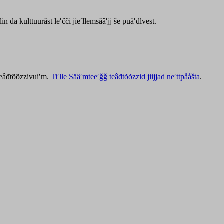
lin da kulttuurâst leʹčči jieʹllemsââʹjj še puäʹđlvest.
 teâđtõõzzivuiʹm.
Tiʹlle Sääʹmteeʹǧǧ teâđtõõzzid jiijjad neʹttpååšta
.