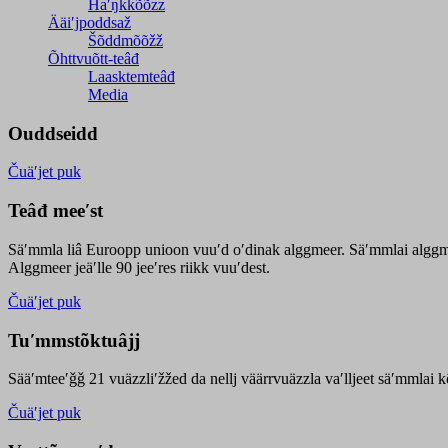
Haʹŋǩǩõõzz
Ääiʹjpoddsaž
Šõddmõõžž
Õhttvuõtt-teâđ
Laasktemteâđ
Media
Ouddseidd
Čuäʹjet puk
Teâđ meeʹst
Säʹmmla liâ Euroopp unioon vuuʹd oʹdinak alggmeer. Säʹmmlai alggme
Alggmeer jeäʹlle 90 jeeʹres riikk vuuʹdest.
Čuäʹjet puk
Tuʹmmstõktuâjj
Sääʹmteeʹǧǧ 21 vuäzzliʹžžed da nellj väärrvuäzzla vaʹlljeet säʹmmlai 
Čuäʹjet puk