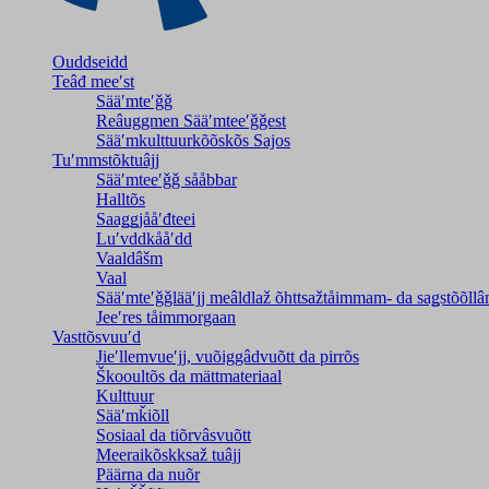
Ouddseidd
Teâđ meeʹst
Sääʹmteʹǧǧ
Reâuggmen Sääʹmteeʹǧǧest
Sääʹmkulttuurkõõskõs Sajos
Tuʹmmstõktuâjj
Sääʹmteeʹǧǧ sååbbar
Halltõs
Saaǥǥjååʹđteei
Luʹvddkååʹdd
Vaaldâšm
Vaal
Sääʹmteʹǧǧlääʹjj meâldlaž õhttsažtåimmam- da saǥstõõll
Jeeʹres tåimmorgaan
Vasttõsvuuʹd
Jieʹllemvueʹjj, vuõiggâdvuõtt da pirrõs
Škooultõs da mättmateriaal
Kulttuur
Sääʹmǩiõll
Sosiaal da tiõrvâsvuõtt
Meeraikõskksaž tuâjj
Päärna da nuõr