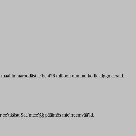
zz maaiʹlm naroodâst leʹbe 476 miljoon oummu koʹlle alggmeeraid.
ar eeʹttkâstt Sääʹmteeʹǧǧ pââimõs mieʹrreemvääʹld.