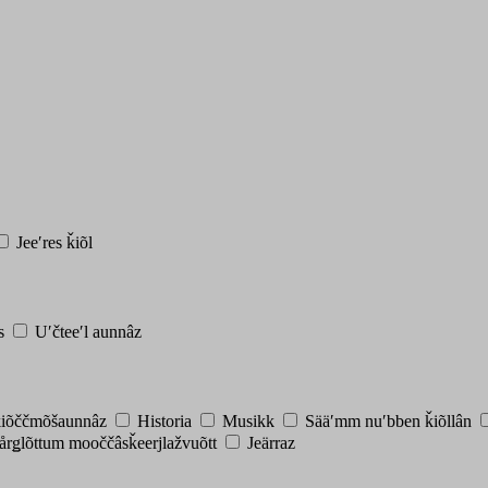
Jeeʹres ǩiõl
ss
Uʹčteeʹl aunnâz
ǩiõččmõšaunnâz
Historia
Musikk
Sääʹmm nuʹbben ǩiõllân
årǥlõttum mooččâsǩeerjlažvuõtt
Jeärraz