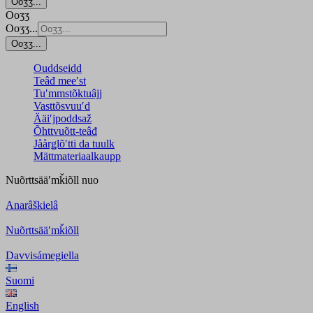
Ooʒʒ...
Ooʒʒ
Ooʒʒ...
Ooʒʒ...
Ouddseidd
Teâđ meeʹst
Tuʹmmstõktuâjj
Vasttõsvuuʹd
Ääiʹjpoddsaž
Õhttvuõtt-teâđ
Jåårǥlõʹtti da tuulk
Mättmateriaalkaupp
Nuõrttsääʹmǩiõll
nuo
Anarâškielâ
Nuõrttsääʹmǩiõll
Davvisámegiella
Suomi
English