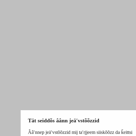
Tät seiddõs âânn jeäʹvstõõzzid
Ââʹnnep jeäʹvstõõzzid mij taʹrjjeem siiskõõzz da ǩeittsi