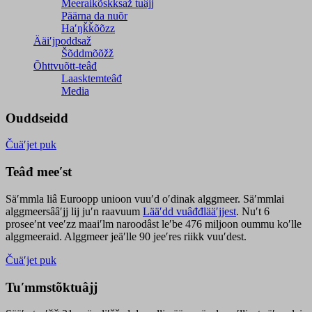
Meeraikõskksaž tuâjj
Päärna da nuõr
Haʹŋǩǩõõzz
Ääiʹjpoddsaž
Šõddmõõžž
Õhttvuõtt-teâđ
Laasktemteâđ
Media
Ouddseidd
Čuäʹjet puk
Teâđ meeʹst
Säʹmmla liâ Euroopp unioon vuuʹd oʹdinak alggmeer. Säʹmmlai
alggmeersââʹjj lij juʹn raavuum
Lääʹdd vuâđđlääʹjjest
. Nuʹt 6
proseeʹnt veeʹzz maaiʹlm naroodâst leʹbe 476 miljoon oummu koʹlle
alggmeeraid. Alggmeer jeäʹlle 90 jeeʹres riikk vuuʹdest.
Čuäʹjet puk
Tuʹmmstõktuâjj