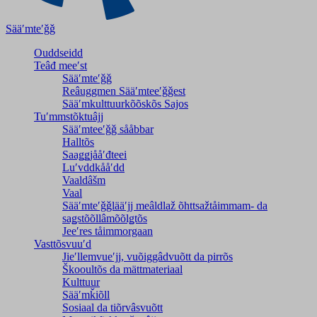
Sääʹmteʹǧǧ
Ouddseidd
Teâđ meeʹst
Sääʹmteʹǧǧ
Reâuggmen Sääʹmteeʹǧǧest
Sääʹmkulttuurkõõskõs Sajos
Tuʹmmstõktuâjj
Sääʹmteeʹǧǧ sååbbar
Halltõs
Saaǥǥjååʹđteei
Luʹvddkååʹdd
Vaaldâšm
Vaal
Sääʹmteʹǧǧlääʹjj meâldlaž õhttsažtåimmam- da
saǥstõõllâmõõlǥtõs
Jeeʹres tåimmorgaan
Vasttõsvuuʹd
Jieʹllemvueʹjj, vuõiggâdvuõtt da pirrõs
Škooultõs da mättmateriaal
Kulttuur
Sääʹmǩiõll
Sosiaal da tiõrvâsvuõtt