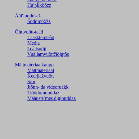
Haʹŋǩǩõõzz
Ääiʹjpoddsaž
Šõddmõõžž
Õhttvuõtt-teâđ
Laasktemteâđ
Media
Teâttsuõjj
Vuällamvuõttčiõlǥtõs
Mättmateriaalkaupp
Mättmateriaal
Ǩeerjlažvuõtt
Siõr
Jiõnn- da videoruâkk
Tiõddumouddaz
Määusteʹmes digiouddaz