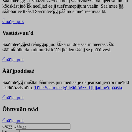
Sääʹmteeʹǧǧ 21 vuäzzliʹžžed da nellj väärrvuäzzla vaʹlljeet säʹmmlai
kõõskâst juõʹǩǩ neelljad eeʹjj tueiʹmmepijjum vaalin. Sääʹmteeʹǧǧ
sååbbar eeʹttkâstt Sääʹmteeʹǧǧ pââimõs mieʹrreemvääʹld.
Čuäʹjet puk
Vasttõsvuuʹd
Sääʹmteeʹǧǧest
reâuggap
juõʹǩǩka
õuʹdde
sääʹm meer
ast
, što
sääʹmǩiõlin da kulttuurâst leʹčči jieʹllemsââʹjj še puäʹđlvest.
Čuäʹjet puk
Ääiʹjpoddsaž
Sääʹmteʹǧǧ mušttal tååimees pirr mediaaʹje da jeärrsid jeäʹrbi mieʹldd
teâđtõõzzivuiʹm.
Tiʹlle Sääʹmteeʹǧǧ teâđtõõzzid jiijjad neʹttpååšta
.
Čuäʹjet puk
Õhttvuõtt-teâđ
Čuäʹjet puk
Ooʒʒ...