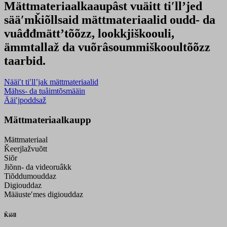
Mättmateriaalkaaupâst vuäitt tiʹllʼjed
sääʹmǩiõllsaid mättmateriaalid oudd- da
vuâđđmättʼtõõzz, lookkjiškoouli,
ämmtallaž da vuõrâsoummiškooultõõzz
taarbid.
Nääiʹt tiʹllʼjak mättmateriaalid
Mähss- da tuåimtõsmääin
Ääiʹjpoddsaž
Mättmateriaalkaupp
Mättmateriaal
Ǩeerjlažvuõtt
Siõr
Jiõnn- da videoruâkk
Tiõddumouddaz
Digiouddaz
Määusteʹmes digiouddaz
Ǩiõll