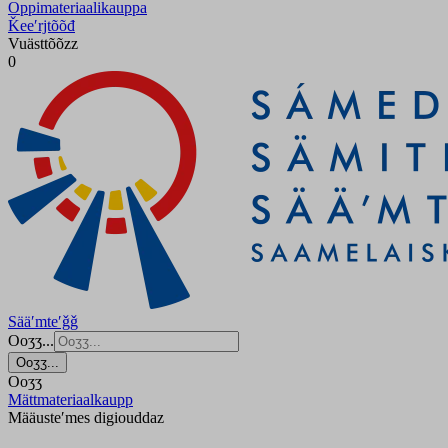
Oppimateriaalikauppa
Ǩeeʹrjtõõđ
Vuästtõõzz
0
Sääʹmteʹǧǧ
Ooʒʒ...
Ooʒʒ...
Ooʒʒ
Mättmateriaalkaupp
Määusteʹmes digiouddaz