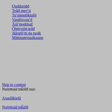
Ouddseidd
Teâđ meeʹst
Tuʹmmstõktuâjj
Vasttõsvuuʹd
Ääiʹjpoddsaž
Õhttvuõtt-teâđ
Jåårǥlõʹtti da tuulk
Mättmateriaalkaupp
Skip to content
Nuõrttsääʹmǩiõll
nuo
Anarâškielâ
Nuõrttsääʹmǩiõll