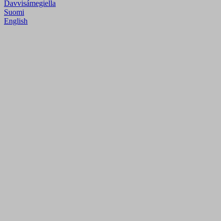
Davvisámegiella
Suomi
English