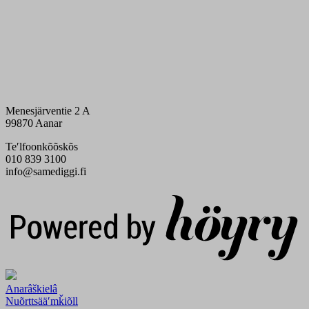
Menesjärventie 2 A
99870 Aanar
Teʹlfoonkõõskõs
010 839 3100
info@samediggi.fi
Digi- ja mainostoimisto Höyry Rovaniemi ja Oulu
Anarâškielâ
Nuõrttsääʹmǩiõll