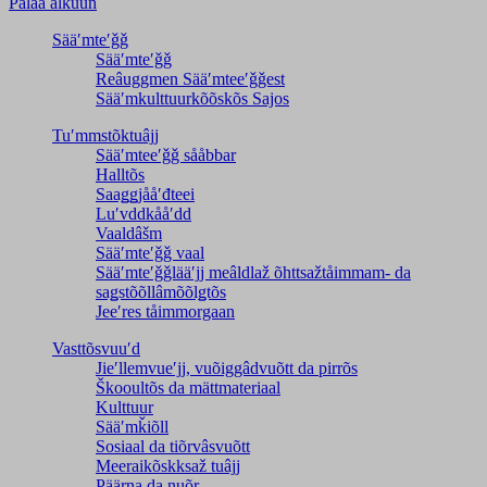
Palaa alkuun
Sääʹmteʹǧǧ
Sääʹmteʹǧǧ
Reâuggmen Sääʹmteeʹǧǧest
Sääʹmkulttuurkõõskõs Sajos
Tuʹmmstõktuâjj
Sääʹmteeʹǧǧ sååbbar
Halltõs
Saaǥǥjååʹđteei
Luʹvddkååʹdd
Vaaldâšm
Sääʹmteʹǧǧ vaal
Sääʹmteʹǧǧlääʹjj meâldlaž õhttsažtåimmam- da
saǥstõõllâmõõlǥtõs
Jeeʹres tåimmorgaan
Vasttõsvuuʹd
Jieʹllemvueʹjj, vuõiggâdvuõtt da pirrõs
Škooultõs da mättmateriaal
Kulttuur
Sääʹmǩiõll
Sosiaal da tiõrvâsvuõtt
Meeraikõskksaž tuâjj
Päärna da nuõr