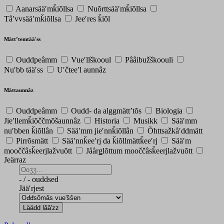
Aanarsääʹmǩiõllsa
Nuõrttsääʹmǩiõllsa
Tâʹvvsääʹmǩiõllsa
Jeeʹres ǩiõl
Mättʼtemtääʹss
Ouddpeâmm
Vueʹllškooul
Pââibužškoouli
Nuʹbb tääʹss
Uʹčteeʹl aunnâz
Mättaunnâz
Ouddpeâmm
Oudd- da alggmättʼtõs
Biologia
Jieʹllemǩiõččmõšaunnâz
Historia
Musikk
Sääʹmm
nuʹbben ǩiõllân
Sääʹmm jieʹnnǩiõllân
Õhttsažkåʹddmätt
Pirrõsmätt
Sääʹnnǩeeʹrj da ǩiõllmättǩeeʹrj
Sääʹm
mooččâsǩeerjlažvuõtt
Jåårǥlõttum mooččâsǩeerjlažvuõtt
Jeärraz
-
/
-
ouddsed
Jääʹrjest