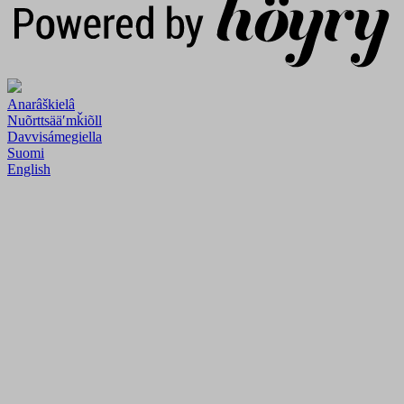
Anarâškielâ
Nuõrttsääʹmǩiõll
Davvisámegiella
Suomi
English