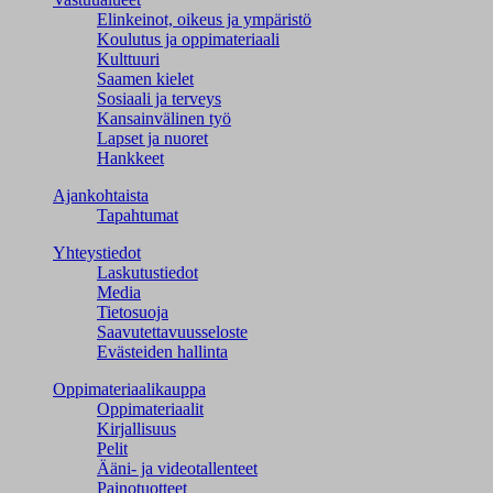
Elinkeinot, oikeus ja ympäristö
Koulutus ja oppimateriaali
Kulttuuri
Saamen kielet
Sosiaali ja terveys
Kansainvälinen työ
Lapset ja nuoret
Hankkeet
Ajankohtaista
Tapahtumat
Yhteystiedot
Laskutustiedot
Media
Tietosuoja
Saavutettavuusseloste
Evästeiden hallinta
Oppimateriaalikauppa
Oppimateriaalit
Kirjallisuus
Pelit
Ääni- ja videotallenteet
Painotuotteet