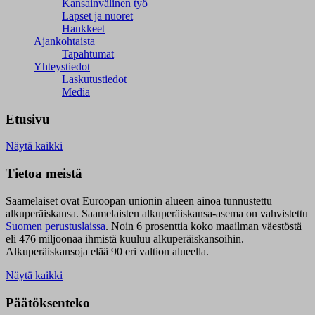
Kansainvälinen työ
Lapset ja nuoret
Hankkeet
Ajankohtaista
Tapahtumat
Yhteystiedot
Laskutustiedot
Media
Etusivu
Näytä kaikki
Tietoa meistä
Saamelaiset ovat Euroopan unionin alueen ainoa tunnustettu
alkuperäiskansa. Saamelaisten alkuperäiskansa-asema on vahvistettu
Suomen perustuslaissa
.
Noin 6 prosenttia koko maailman väestöstä
eli 476 miljoonaa ihmistä kuuluu alkuperäiskansoihin.
Alkuperäiskansoja elää 90 eri valtion alueella.
Näytä kaikki
Päätöksenteko