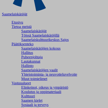
Saamelaiskäräjät
Etusivu
Tietoa meistä
Saamelaiskäräjät
Töissä Saamelaiskäräjillä
Saamelaiskulttuuri­keskus Sajos
Päätöksenteko
Saamelaiskäräjien kokous
Hallitus
Puheenjohtaja
Lautakunnat
Hallinto
Saamelaiskäräjien vaalit
Yhteistoiminta- ja neuvotteluvelvoite
Muut toimielimet
Vastuualueet
Elinkeinot, oikeus ja ympäristö
Koulutus ja oppimateriaali
Kulttuuri
Saamen kielet
Sosiaali ja terveys