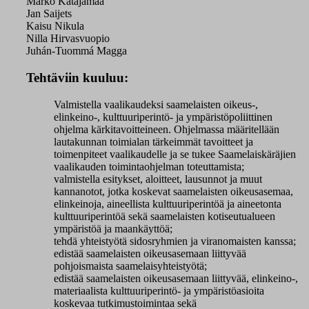
Marko Katajamaa
Jan Saijets
Kaisu Nikula
Nilla Hirvasvuopio
Juhán-Tuommá Magga
Tehtäviin kuuluu:
Valmistella vaalikaudeksi saamelaisten oikeus-,
elinkeino-, kulttuuriperintö- ja ympäristöpoliittinen
ohjelma kärkitavoitteineen. Ohjelmassa määritellään
lautakunnan toimialan tärkeimmät tavoitteet ja
toimenpiteet vaalikaudelle ja se tukee Saamelaiskäräjien
vaalikauden toimintaohjelman toteuttamista;
valmistella esitykset, aloitteet, lausunnot ja muut
kannanotot, jotka koskevat saamelaisten oikeusasemaa,
elinkeinoja, aineellista kulttuuriperintöä ja aineetonta
kulttuuriperintöä sekä saamelaisten kotiseutualueen
ympäristöä ja maankäyttöä;
tehdä yhteistyötä sidosryhmien ja viranomaisten kanssa;
edistää saamelaisten oikeusasemaan liittyvää
pohjoismaista saamelaisyhteistyötä;
edistää saamelaisten oikeusasemaan liittyvää, elinkeino-,
materiaalista kulttuuriperintö- ja ympäristöasioita
koskevaa tutkimustoimintaa sekä