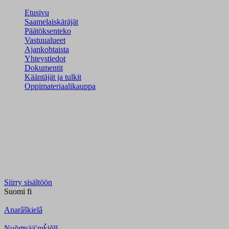
Etusivu
Saamelaiskäräjät
Päätöksenteko
Vastuualueet
Ajankohtaista
Yhteystiedot
Dokumentit
Kääntäjät ja tulkit
Oppimateriaalikauppa
Siirry sisältöön
Suomi
fi
Anarâškielâ
Nuõrttsääʹmǩiõll