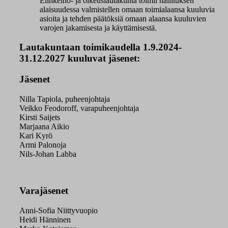
Elinkeino- ja oikeuslautakunta toimii hallituksen
alaisuudessa valmistellen omaan toimialaansa kuuluvia
asioita ja tehden päätöksiä omaan alaansa kuuluvien
varojen jakamisesta ja käyttämisestä.
Lautakuntaan toimikaudella 1.9.2024-
31.12.2027 kuuluvat jäsenet:
Jäsenet
Nilla Tapiola, puheenjohtaja
Veikko Feodoroff, varapuheenjohtaja
Kirsti Saijets
Marjaana Aikio
Kari Kyrö
Armi Palonoja
Nils-Johan Labba
Varajäsenet
Anni-Sofia Niittyvuopio
Heidi Hänninen