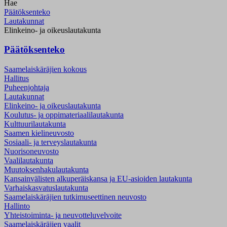
Hae
Päätöksenteko
Lautakunnat
Elinkeino- ja oikeuslautakunta
Päätöksenteko
Saamelaiskäräjien kokous
Hallitus
Puheenjohtaja
Lautakunnat
Elinkeino- ja oikeuslautakunta
Koulutus- ja oppimateriaalilautakunta
Kulttuurilautakunta
Saamen kielineuvosto
Sosiaali- ja terveyslautakunta
Nuorisoneuvosto
Vaalilautakunta
Muutoksenhakulautakunta
Kansainvälisten alkuperäiskansa ja EU-asioiden lautakunta
Varhaiskasvatuslautakunta
Saamelaiskäräjien tutkimuseettinen neuvosto
Hallinto
Yhteistoiminta- ja neuvotteluvelvoite
Saamelaiskäräjien vaalit