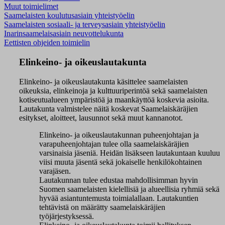
Muut toimielimet
Saamelaisten koulutusasiain yhteistyöelin
Saamelaisten sosiaali- ja terveysasiain yhteistyöelin
Inarinsaamelaisasiain neuvottelukunta
Eettisten ohjeiden toimielin
Elinkeino- ja oikeuslautakunta
Elinkeino- ja oikeuslautakunta
käsittelee
saamelaisten
oikeuksia, elinkeinoja ja kulttuuriperintöä sekä saamelaisten
kotiseutualueen ympäristöä ja maankäyttöä koskevia asioita.
L
autakunta valmistelee näitä koskevat Saamelaiskäräjien
esitykset, aloitteet, lausunnot sekä muut kannanotot.
Elinkeino- ja oikeuslautakunnan puheenjohtajan ja
varapuheenjohtajan tulee olla saamelaiskäräjien
varsinaisia jäseniä. Heidän lisäkseen lautakuntaan kuuluu
viisi muuta jäsentä sekä jokaiselle henkilökohtainen
varajäsen.
Lautakunnan tulee edustaa mahdollisimman hyvin
Suomen saamelaisten kielellisiä ja alueellisia ryhmiä sekä
hyvää asiantuntemusta toimialallaan. Lautakuntien
tehtävistä on määrätty saamelaiskäräjien
työjärjestyksessä.