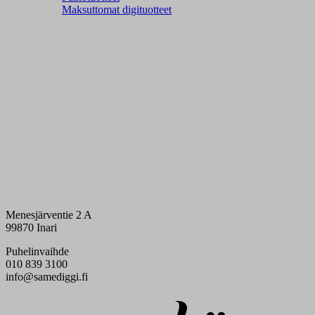
Maksuttomat digituotteet
Menesjärventie 2 A
99870 Inari
Puhelinvaihde
010 839 3100
info@samediggi.fi
Digi- ja mainostoimisto Höyry Rovaniemi ja Oulu