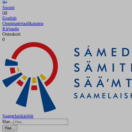
Suomi
English
Oppimateriaalikauppa
Kirjaudu
Ostoskori
0
Saamelaiskäräjät
Hae...
Hae...