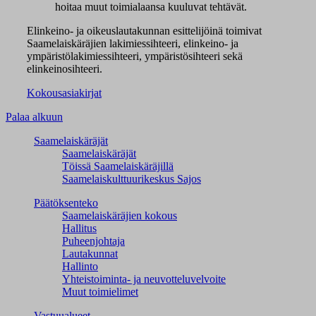
hoitaa muut toimialaansa kuuluvat tehtävät.
Elinkeino- ja oikeuslautakunnan esittelijöinä toimivat
Saamelaiskäräjien lakimiessihteeri, elinkeino- ja
ympäristölakimiessihteeri, ympäristösihteeri sekä
elinkeinosihteeri.
Kokousasiakirjat
Palaa alkuun
Saamelaiskäräjät
Saamelaiskäräjät
Töissä Saamelaiskäräjillä
Saamelaiskulttuuri­keskus Sajos
Päätöksenteko
Saamelaiskäräjien kokous
Hallitus
Puheenjohtaja
Lautakunnat
Hallinto
Yhteistoiminta- ja neuvotteluvelvoite
Muut toimielimet
Vastuualueet