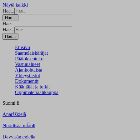
Näytä kaikki
Hae...
Hae...
Hae
Hae...
Hae...
Etusivu
Saamelaiskäräjät
Päätöksenteko
Vastuualueet
Ajankohtaista
Yhteystiedot
Dokumentit
Kääntäjät ja tulkit
Oppimateriaalikauppa
Suomi
fi
Anarâškielâ
Nuõrttsääʹmǩiõll
Davvisámegiella