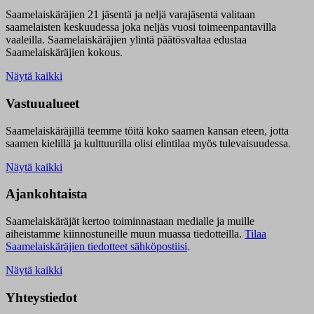
Saamelaiskäräjien 21 jäsentä ja neljä varajäsentä valitaan
saamelaisten keskuudessa joka neljäs vuosi toimeenpantavilla
vaaleilla. Saamelaiskäräjien ylintä päätösvaltaa edustaa
Saamelaiskäräjien kokous.
Näytä kaikki
Vastuualueet
Saamelaiskäräjillä t
eemme töitä koko saamen kansan eteen, jotta
saamen kielillä ja kulttuurilla olisi elintilaa myös tulevaisuudessa.
Näytä kaikki
Ajankohtaista
Saamelaiskäräjät kertoo toiminnastaan medialle ja muille
aiheistamme kiinnostuneille muun muassa tiedotteilla.
Tilaa
Saamelaiskäräjien tiedotteet sähköpostiisi
.
Näytä kaikki
Yhteystiedot