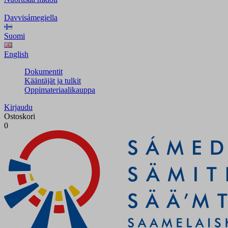
Davvisámegiella
Suomi
English
Dokumentit
Kääntäjät ja tulkit
Oppimateriaalikauppa
Kirjaudu
Ostoskori
0