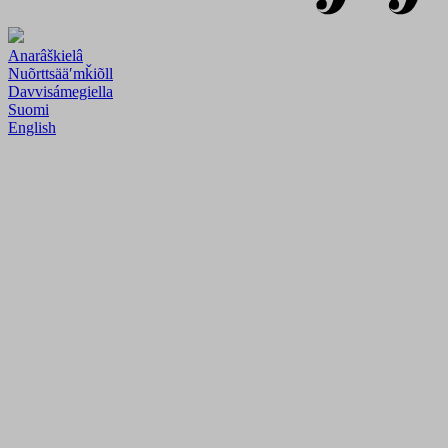
Anarâškielâ
Nuõrttsääʹmǩiõll
Davvisámegiella
Suomi
English