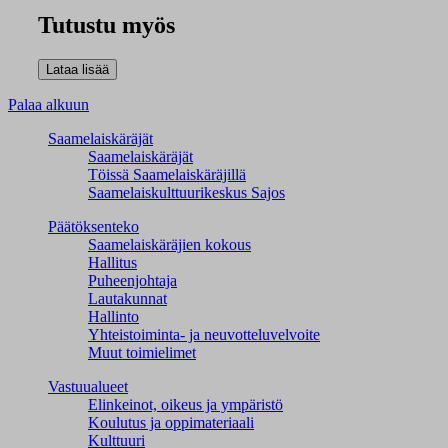
Tutustu myös
Palaa alkuun
Saamelaiskäräjät
Saamelaiskäräjät
Töissä Saamelaiskäräjillä
Saamelaiskulttuuri­keskus Sajos
Päätöksenteko
Saamelaiskäräjien kokous
Hallitus
Puheenjohtaja
Lautakunnat
Hallinto
Yhteistoiminta- ja neuvotteluvelvoite
Muut toimielimet
Vastuualueet
Elinkeinot, oikeus ja ympäristö
Koulutus ja oppimateriaali
Kulttuuri