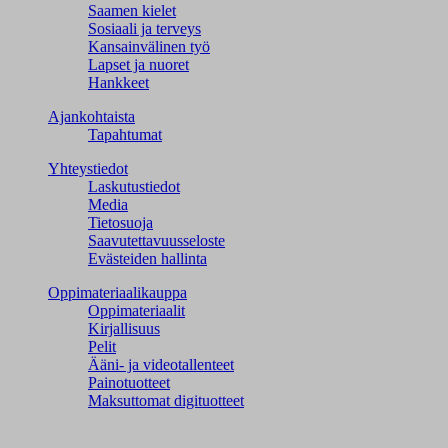
Saamen kielet
Sosiaali ja terveys
Kansainvälinen työ
Lapset ja nuoret
Hankkeet
Ajankohtaista
Tapahtumat
Yhteystiedot
Laskutustiedot
Media
Tietosuoja
Saavutettavuusseloste
Evästeiden hallinta
Oppimateriaalikauppa
Oppimateriaalit
Kirjallisuus
Pelit
Ääni- ja videotallenteet
Painotuotteet
Maksuttomat digituotteet