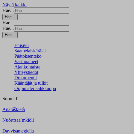
Näytä kaikki
Hae...
Hae...
Hae
Hae...
Hae...
Etusivu
Saamelaiskäräjät
Päätöksenteko
Vastuualueet
Ajankohtaista
Yhteystiedot
Dokumentit
Kääntäjät ja tulkit
Oppimateriaalikauppa
Suomi
fi
Anarâškielâ
Nuõrttsääʹmǩiõll
Davvisámegiella