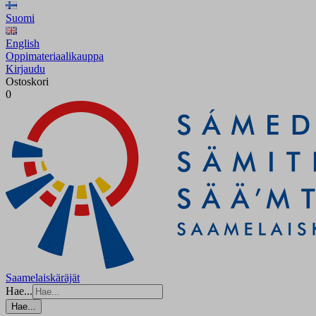
Suomi
English
Oppimateriaalikauppa
Kirjaudu
Ostoskori
0
Saamelaiskäräjät
Hae...
Hae...