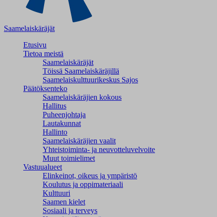
Saamelaiskäräjät
Etusivu
Tietoa meistä
Saamelaiskäräjät
Töissä Saamelaiskäräjillä
Saamelaiskulttuuri­keskus Sajos
Päätöksenteko
Saamelaiskäräjien kokous
Hallitus
Puheenjohtaja
Lautakunnat
Hallinto
Saamelaiskäräjien vaalit
Yhteistoiminta- ja neuvotteluvelvoite
Muut toimielimet
Vastuualueet
Elinkeinot, oikeus ja ympäristö
Koulutus ja oppimateriaali
Kulttuuri
Saamen kielet
Sosiaali ja terveys