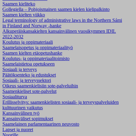
Saamen kieliteko
Gollegiella – Pohjoismainen saamen kielen kielipalkinto
Saamen kielten viikko
Legal terminology of administrative laws in the Northern Sámi
in Finland and Norway -hanke
Alkuperäiskansakielten kansainvälinen vuosikymmen IDIL
2022-2032
Koulutus ja oppimateriaali
Saamelaisopetus ja oppimateriaalityö
Saamen kielten etäopetushanke
Koulutus- ja oppimateriaalitoimisto
Saamelaistietoa opetukseen
Sosiaali ja terveys
Päätöksenteko ja edustukset
Sosiaali- ja terveyssektori
Oikeus saamenkielisiin sote-palveluihin
Saamenkieliset sote-palvelut
Sosiaaliturva
Erillisselvitys: saamenkielisten sosiaali- ja terveyspalveluiden
kulttuurinen vaikutus
Kansainvälinen työ
Kansainväliset sopimukset
Saamelainen parlamentaarinen neuvosto
Lapset ja nuoret
Nuorille