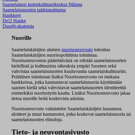
Saamelainen lastenkulttuurikeskus Mánnu
Saamelaisnuorten taidetapahtuma
Hankkeet
De!2 Hanke
Duodji-akatemia
Nuorille
Saamelaiskäräjien alainen
nuorisoneuvosto
toteuttaa
Saamelaiskäräjien nuorisopoliittista toimintaa.
Nuorisoneuvoston päätehtävänä on edistää saamelaisnuorten
kielellisiä ja kulttuurisia oikeuksia ympäri Suomen sekä
vahvistaa saamelaisnuorten kuuluvuutta saamelaiskulttuuriin.
Poliittisen toiminnan lisäksi Nuorisoneuvosto on mukana
hankkeissa, jotka kannustavat saamelaisnuoria käyttämään
saamen kieliä sekä vahvistavat saamelaisnuorten identiteettiä
esimerkiksi nuorisotyön kautta. Lisäksi Nuorisoneuvosto jakaa
tietoa nuorille heitä koskevista asioista.
Nuorisoneuvosto valmistelee Saamelaiskäräjien lausunnot,
aloitteet ja muut kannanotot, jotka koskevat saamelaisnuoria tai
saamelaisnuorten elinoloja.
Tieto- ja neuvontasivusto