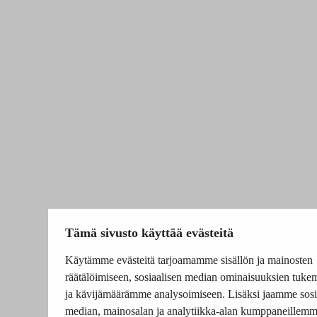
Tämä sivusto käyttää evästeitä
Käytämme evästeitä tarjoamamme sisällön ja mainosten
räätälöimiseen, sosiaalisen median ominaisuuksien tuke
ja kävijämäärämme analysoimiseen. Lisäksi jaamme sosi
median, mainosalan ja analytiikka-alan kumppaneillem