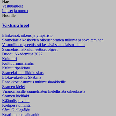
Hae
Vastuualueet
Lapset ja nuoret
Nuorille
Vastuualueet
Elinkeinot, oikeus ja ympäristö
Saamelaisia koskevien oikeusnormien tulkinta ja soveltaminen
Vastuullinen ja eettisesti kestävä saamelaismatkailu
Saamelaismatkailun eettiset ohjeet
Duodji Akademiija 2027
Kulttuuri
Kulttuurimääräraha
Kulttuuripalkinto
Saamelaismusiikki­keskus
Elokuvakeskus Skábma
Ennakkosuostumus tutkimushankkeille
Saamen kielet
Viranomaisille saamelaisten kielellisistä oikeuksista
Saamen kielilaki
Käännöspalvelut
Kielipesätoiminta
Sámi Giellagáldu
Kuáti -materiaalipankki