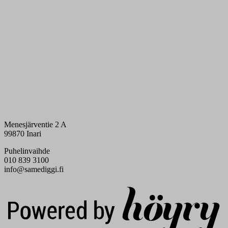
Menesjärventie 2 A
99870 Inari
Puhelinvaihde
010 839 3100
info@samediggi.fi
Digi- ja mainostoimisto Höyry Rovaniemi ja Oulu