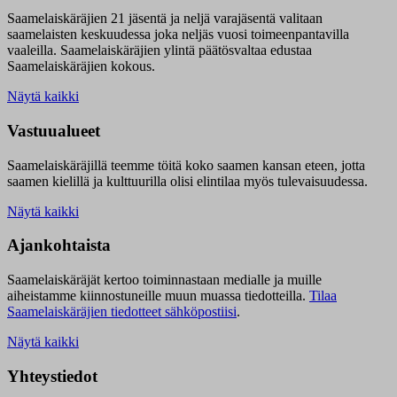
Saamelaiskäräjien 21 jäsentä ja neljä varajäsentä valitaan
saamelaisten keskuudessa joka neljäs vuosi toimeenpantavilla
vaaleilla. Saamelaiskäräjien ylintä päätösvaltaa edustaa
Saamelaiskäräjien kokous.
Näytä kaikki
Vastuualueet
Saamelaiskäräjillä t
eemme töitä koko saamen kansan eteen, jotta
saamen kielillä ja kulttuurilla olisi elintilaa myös tulevaisuudessa.
Näytä kaikki
Ajankohtaista
Saamelaiskäräjät kertoo toiminnastaan medialle ja muille
aiheistamme kiinnostuneille muun muassa tiedotteilla.
Tilaa
Saamelaiskäräjien tiedotteet sähköpostiisi
.
Näytä kaikki
Yhteystiedot