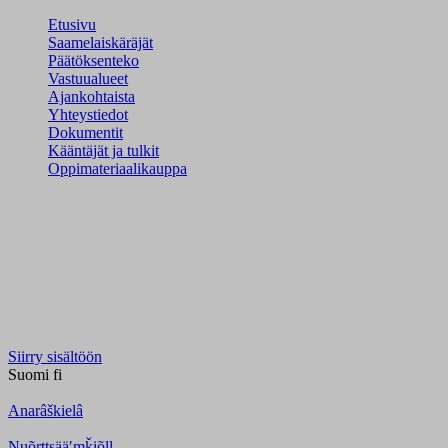
Etusivu
Saamelaiskäräjät
Päätöksenteko
Vastuualueet
Ajankohtaista
Yhteystiedot
Dokumentit
Kääntäjät ja tulkit
Oppimateriaalikauppa
Siirry sisältöön
Suomi
fi
Anarâškielâ
Nuõrttsääʹmǩiõll