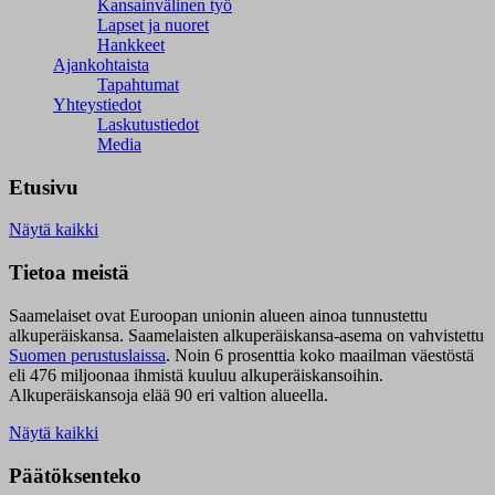
Kansainvälinen työ
Lapset ja nuoret
Hankkeet
Ajankohtaista
Tapahtumat
Yhteystiedot
Laskutustiedot
Media
Etusivu
Näytä kaikki
Tietoa meistä
Saamelaiset ovat Euroopan unionin alueen ainoa tunnustettu
alkuperäiskansa. Saamelaisten alkuperäiskansa-asema on vahvistettu
Suomen perustuslaissa
.
Noin 6 prosenttia koko maailman väestöstä
eli 476 miljoonaa ihmistä kuuluu alkuperäiskansoihin.
Alkuperäiskansoja elää 90 eri valtion alueella.
Näytä kaikki
Päätöksenteko