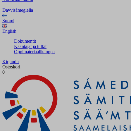
Davvisámegiella
Suomi
English
Dokumentit
Kääntäjät ja tulkit
Oppimateriaalikauppa
Kirjaudu
Ostoskori
0