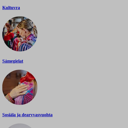
Kultuvra
Sámegielat
Sosiála ja dearvvasvuohta