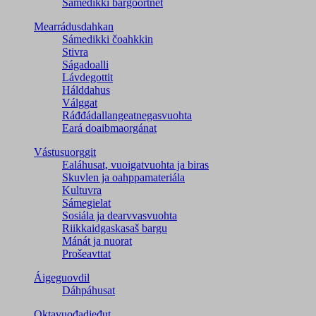
Sámedikki bargoortnet
Mearrádusdahkan
Sámedikki čoahkkin
Stivra
Ságadoalli
Lávdegottit
Hálddahus
Válggat
Ráđđádallangeatnegas­vuohta
Eará doaibmaorgánat
Vástusuorggit
Ealáhusat, vuoigatvuohta ja biras
Skuvlen ja oahppamateriála
Kultuvra
Sámegielat
Sosiála ja dearvvasvuohta
Riikkaidgaskasaš bargu
Mánát ja nuorat
Prošeavttat
Áigeguovdil
Dáhpáhusat
Oktavuođadieđut