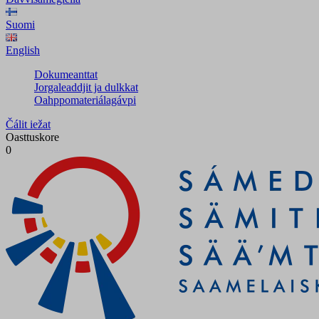
Suomi
English
Dokumeanttat
Jorgaleaddjit ja dulkkat
Oahppomateriálagávpi
Čálit iežat
Oasttuskore
0