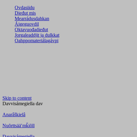
Ovdasiidu
Dieđut mis
Mearrádusdahkan
Áigeguovdil
Oktavuođadieđut
Jorgaleaddjit ja dulkkat
Oahppomateriálagávpi
Skip to content
Davvisámegiella
dav
Anarâškielâ
Nuõrttsääʹmǩiõll
Davvisámegiella