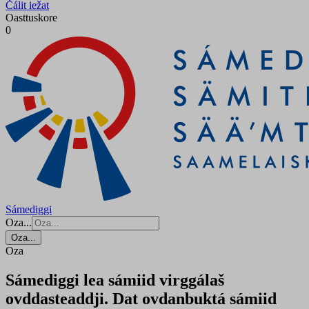
Čálit iežat
Oasttuskore
0
Sámediggi
Oza...
Oza...
Oza
Sámediggi lea sámiid virggálaš
ovddasteaddji. Dat ovdanbuktá sámiid