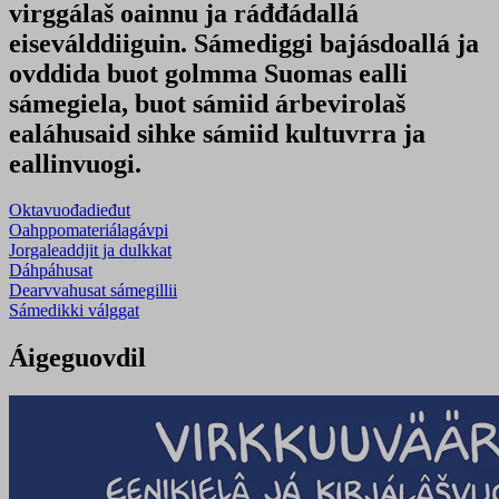
virggálaš oainnu ja ráđđádallá
eiseválddiiguin. Sámediggi bajásdoallá ja
ovddida buot golmma Suomas ealli
sámegiela, buot sámiid árbevirolaš
ealáhusaid sihke sámiid kultuvrra ja
eallinvuogi.
Oktavuođadieđut
Oahppomateriálagávpi
Jorgaleaddjit ja dulkkat
Dáhpáhusat
Dearvvahusat sámegillii
Sámedikki válggat
Áigeguovdil