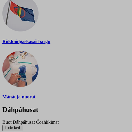
Riikkaidgaskasaš bargu
Mánát ja nuorat
Dáhpáhusat
Buot
Dáhpáhusat
Čoahkkimat