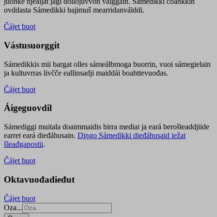
juohke njealját jagi dollojuvvon válggain. Sámedikki čoahkkin
ovddasta Sámedikki bajimuš mearridanválddi.
Čájet buot
Vástusuorggit
Sámedikkis mii bargat olles sámeálbmoga buorrin, vuoi sámegielain
ja kultuvrras livčče eallinsadji maiddái boahttevuođas.
Čájet buot
Áigeguovdil
Sámediggi muitala doaimmaidis birra mediai ja eará berošteaddjiide
earret eará dieđáhusain.
Diŋgo Sámedikki dieđáhusaid iežat
šleađgapostii
.
Čájet buot
Oktavuođadieđut
Čájet buot
Oza...