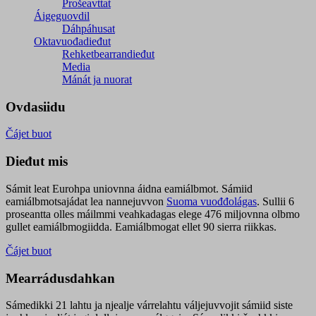
Prošeavttat
Áigeguovdil
Dáhpáhusat
Oktavuođadieđut
Rehketbearrandieđut
Media
Mánát ja nuorat
Ovdasiidu
Čájet buot
Dieđut mis
Sámit leat Eurohpa uniovnna áidna eamiálbmot. Sámiid
eamiálbmotsajádat lea nannejuvvon
Suoma vuođđolágas
. Sullii 6
proseantta olles máilmmi veahkadagas elege 476 miljovnna olbmo
gullet eamiálbmogiidda. Eamiálbmogat ellet 90 sierra riikkas.
Čájet buot
Mearrádusdahkan
Sámedikki 21 lahtu ja njealje várrelahtu váljejuvvojit sámiid siste