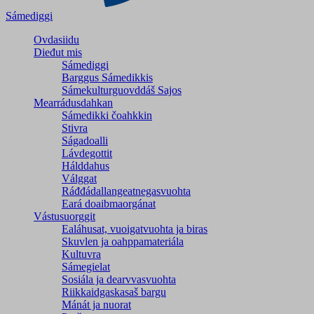
Sámediggi
Ovdasiidu
Dieđut mis
Sámediggi
Barggus Sámedikkis
Sámekulturguovddáš Sajos
Mearrádusdahkan
Sámedikki čoahkkin
Stivra
Ságadoalli
Lávdegottit
Hálddahus
Válggat
Ráđđádallangeatnegas­vuohta
Eará doaibmaorgánat
Vástusuorggit
Ealáhusat, vuoigatvuohta ja biras
Skuvlen ja oahppamateriála
Kultuvra
Sámegielat
Sosiála ja dearvvasvuohta
Riikkaidgaskasaš bargu
Mánát ja nuorat