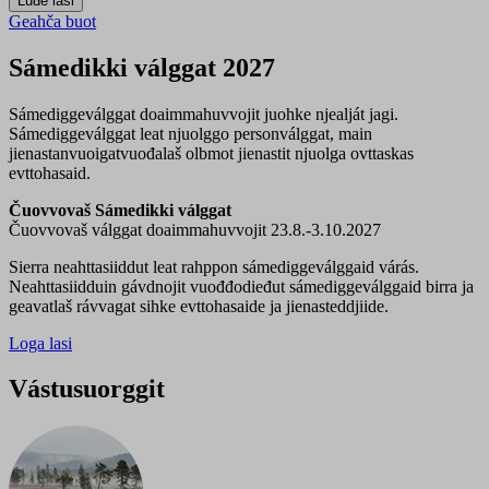
Geahča buot
Sámedikki válggat 2027
Sámediggeválggat doaimmahuvvojit juohke njealját jagi.
Sámediggeválggat leat njuolggo personválggat, main
jienastanvuoigatvuođalaš olbmot jienastit njuolga ovttaskas
evttohasaid.
Čuovvovaš Sámedikki válggat
Čuovvovaš válggat doaimmahuvvojit 23.8.-3.10.2027
Sierra neahttasiiddut leat rahppon sámediggeválggaid várás.
Neahttasiidduin gávdnojit vuođđodieđut sámediggeválggaid birra ja
geavatlaš rávvagat sihke evttohasaide ja jienasteddjiide.
Loga lasi
Vástusuorggit