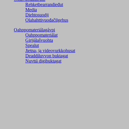
Rehketbearrandieđut
Media
Diehtosuodji
Olahahttivuođačilgehus
Oahppomateriálagávpi
Oahppomateriálat
Girjjálašvuohta
Spealut
Jietna- ja videovurkkohusat
Deaddiluvvon buktagat
Nuvttá digibuktagat