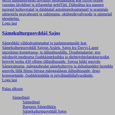
sierra dáiddasurggiid dovddus sámedáiddárat leat ožžon doppe
vuosttas lávddiset ja iežasgielat gehččiid. Dáhpáhus lea nannen
nuoraid kultuvrralaš ja dáiddalaš astoáiggedoaimmaid ja seammás
sámegiela geavaheami ja oahppama, oktiigullevašvuođa ja sápmelaš
identitehta.
Loga lasi
Sámekulturguovddáš Sajos
Sámedikki váldodoaimmahat ja parlameantasále leat
Sámekulturguovddáš Sajosis Anáris. Sajos lea Davvi-Lappi
stuorámus kongreassa- ja dáhpáhusdállu. Doaibmalanjat, gos
gávdnojit modearna čoahkkinteknihka ja diehtojohtolatoktavuođat,
heivejit juoba 430 olbmo dáhpáhusaide. Sajosa báiki guovdu
Sámeeatnama, máŋggabealat sámekultuvrra ja áidnalunddot luonddu
guovdu fállá fiinna birrasa máŋggalágan dáhpáhusaide, dego
konsearttaide, čoahkkimiidda ja priváhtadilálašvuođaide.
Loga lasi
Palaa alkuun
Sámediggi
Sámediggi
Barggus Sámedikkis
Sámekulturguovddáš Sajos