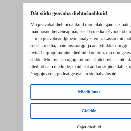
Dát siidu geavaha diehtočoahkuid
Mii geavahat diehtočoahkuid min fálaldagaid sisdoalu 
máidnosiid heiveheapmái, sosiála media iešvuođaid do
ja min geavaheaddjimeari analyseremii. Lassin mii juo
sosiála media, máinnussuorggi ja analytihkkasuorggi
ovttasbargoguimmiide dieđuid dan birra, mo don geav
siiddu. Min ovttasbargoguoimmit sáhttet ovttastahttit d
dieđuid eará dieđuide, maid leat addán sidjiide dahje, m
čoggojuvvon, go leat geavahan sin bálvalusaid.
Mieđit buot
Gieldde
Čájet dieđuid