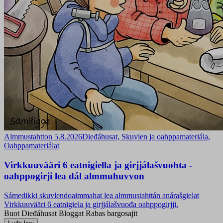
Almmustahtton 5.8.2026
Dieđáhusat, Skuvlen ja oahppamateriála,
Oahppamateriálat
Virkkuuvääri 6 eatnigiella ja girjjálašvuohta -
oahppogirji lea dál almmuhuvvon
Sámedikki skuvlendoaimmahat lea almmustahttán anárašgielat
Virkkuuvääri 6 eatnigiela ja girjjálašvuođa oahppogirjji.
Buot
Dieđáhusat
Bloggat
Rabas bargosajit