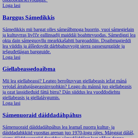
Loga lasi
Barggus Sámedikkis
Sámedikkis mii bargat olles sámeálbmoga buorrin, vuoi sámegielain
ja kultuvrras livčče eallinsadji maiddái boahttevuođas. Sámediggi lea
okta dain sámeguovllu mearkkašahtti bargoaddiin. Doaibmagieddi
lea viiddis ja áššedovdit dárbbahuvvojit sierra oassesurggiide ja
iešguđetlágan bargguide.
Loga lasi
Giellabeassedoaibma
Mii lea giellabeassi? Leatgo beroštuvvan giellabeasis iežat máná
vejolaš árrabajásgeassinvuohkin? Leago du mánná juo giellabeasis
ja ozat lassidieđuid fáttá birra? Dán siiddus lea vuođđodiehtu
giellabeasis ja giellalávgumis.
Loga lasi
Sámenuoraid dáiddadáhpáhus
Sámenuoraid dáiddadáhpáhus lea leamaš nuorra kultur- ja
dáiddadahkkiid vuosttas arenan juo 1970-logu rájes. Máŋggat dáláš,