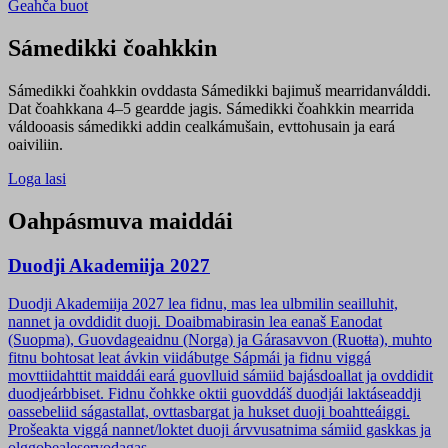
Geahča buot
Sámedikki čoahkkin
Sámedikki čoahkkin ovddasta Sámedikki bajimuš mearridanválddi.
Dat čoahkkana 4–5 geardde jagis. Sámedikki čoahkkin mearrida
váldooasis sámedikki addin cealkámušain, evttohusain ja eará
oaiviliin.
Loga lasi
Oahpásmuva maiddái
Duodji Akademiija 2027
Duodji Akademiija 2027 lea fidnu, mas lea ulbmilin seailluhit,
nannet ja ovddidit duoji. Doaibmabirasin lea eanaš Eanodat
(Suopma), Guovdageaidnu (Norga) ja Gárasavvon (Ruoŧŧa), muhto
fitnu bohtosat leat ávkin viidábutge Sápmái ja fidnu viggá
movttiidahttit maiddái eará guovlluid sámiid bajásdoallat ja ovddidit
duodjeárbbiset. Fidnu čohkke oktii guovddáš duodjái laktáseaddji
oassebeliid ságastallat, ovttasbargat ja hukset duoji boahtteáiggi.
Prošeakta viggá nannet/loktet duoji árvvusatnima sámiid gaskkas ja
olggobealeservodagas.