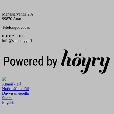
Menesjärventie 2 A
99870 Anár
Telefonguovddáš
010 839 3100
info@samediggi.fi
Digi- ja mainostoimisto Höyry Rovaniemi ja Oulu
Anarâškielâ
Nuõrttsääʹmǩiõll
Davvisámegiella
Suomi
English