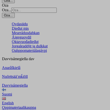
Oza...
Oza
Oza...
Oza...
Ovdasiidu
Dieđut mis
Mearrádusdahkan
Áigeguovdil
Oktavuođadieđut
Jorgaleaddjit ja dulkkat
Oahppomateriálagávpi
Davvisámegiella
dav
Anarâškielâ
Nuõrttsääʹmǩiõll
Davvisámegiella
Suomi
English
Oppimateriaalikauppa