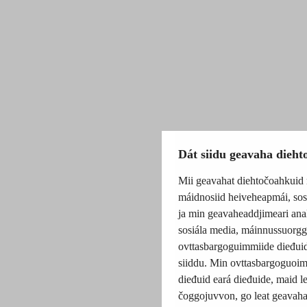
Dát siidu geavaha dieh
Mii geavahat diehtočoahkuid m
máidnosiid heiveheapmái, sos
ja min geavaheaddjimeari anal
sosiála media, máinnussuorgg
ovttasbargoguimmiide dieđuid
siiddu. Min ovttasbargoguoimmi
dieđuid eará dieđuide, maid le
čoggojuvvon, go leat geavahan