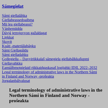
Sámegielat
Sámi giellaláhka
Giellabeassedoaibma
Mii lea giellabeassi?
Vánhemiidda
Dávjá jerrojuvvon gažaldagat
Liŋkkat
Skovit
Kuáti -materiálabáŋku
Sámi Giellagáldu
Sámi gielladahku
Gollegiella – Davviriikkalaš sámegiela giellabálkkašupmi
Giellavahkku
Eamiálbmotgielaid riikkaidgaskasaš logijahki IDIL 2022–2032
Legal terminology of administrative laws in the Northern Sámi
in Finland and Norway -prošeakta
Jorgalanbálvalusat
Legal terminology of administrative laws in the
Northern Sámi in Finland and Norway -
prošeakta