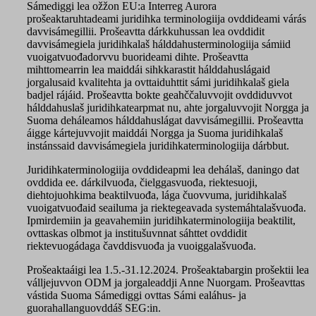
Sámediggi lea ožžon EU:a Interreg Aurora
prošeaktaruhtadeami juridihka terminologiija ovddideami várás
davvisámegillii. Prošeavtta dárkkuhussan lea ovddidit
davvisámegiela juridihkalaš hálddahusterminologiija sámiid
vuoigatvuođadorvvu buorideami dihte. Prošeavtta
mihttomearrin lea maiddái sihkkarastit hálddahuslágaid
jorgalusaid kvalitehta ja ovttaiduhttit sámi juridihkalaš giela
badjel rájáid. Prošeavtta bokte geahččaluvvojit ovddiduvvot
hálddahuslaš juridihkatearpmat nu, ahte jorgaluvvojit Norgga ja
Suoma deháleamos hálddahuslágat davvisámegillii. Prošeavtta
áigge kártejuvvojit maiddái Norgga ja Suoma juridihkalaš
instánssaid davvisámegiela juridihkaterminologiija dárbbut.
Juridihkaterminologiija ovddideapmi lea dehálaš, daningo dat
ovddida ee. dárkilvuođa, čielggasvuođa, riektesuoji,
diehtojuohkima beaktilvuođa, lága čuovvuma, juridihkalaš
vuoigatvuođaid seailuma ja riektegeavada systemáhtalašvuođa.
Ipmirdemiin ja geavahemiin juridihkaterminologiija beaktilit,
ovttaskas olbmot ja institušuvnnat sáhttet ovddidit
riektevuogádaga čavddisvuođa ja vuoiggalašvuođa.
Prošeaktaáigi lea 1.5.-31.12.2024. Prošeaktabargin prošektii lea
válljejuvvon ODM ja jorgaleaddji Anne Nuorgam. Prošeavttas
vástida Suoma Sámediggi ovttas Sámi ealáhus- ja
guorahallanguovddáš SEG:in.