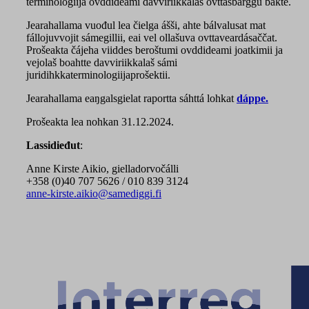
terminologiija ovddideami davviriikkalaš ovttasbarggu bakte.
Jearahallama vuođul lea čielga ášši, ahte bálvalusat mat
fállojuvvojit sámegillii, eai vel ollašuva ovttaveardásaččat.
Prošeakta čájeha viiddes beroštumi ovddideami joatkimii ja
vejolaš boahtte davviriikkalaš sámi
juridihkkaterminologiijaprošektii.
Jearahallama eaŋgalsgielat raportta sáhttá lohkat
dáppe.
Prošeakta lea nohkan 31.12.2024.
Lassidieđut
:
Anne Kirste Aikio, gielladorvočálli
+358 (0)40 707 5626 / 010 839 3124
anne-kirste.aikio@samediggi.fi