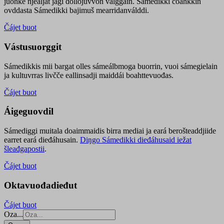
juohke njealját jagi dollojuvvon válggain. Sámedikki čoahkkin
ovddasta Sámedikki bajimuš mearridanválddi.
Čájet buot
Vástusuorggit
Sámedikkis mii bargat olles sámeálbmoga buorrin, vuoi sámegielain
ja kultuvrras livčče eallinsadji maiddái boahttevuođas.
Čájet buot
Áigeguovdil
Sámediggi muitala doaimmaidis birra mediai ja eará berošteaddjiide
earret eará dieđáhusain.
Diŋgo Sámedikki dieđáhusaid iežat
šleađgapostii
.
Čájet buot
Oktavuođadieđut
Čájet buot
Oza...