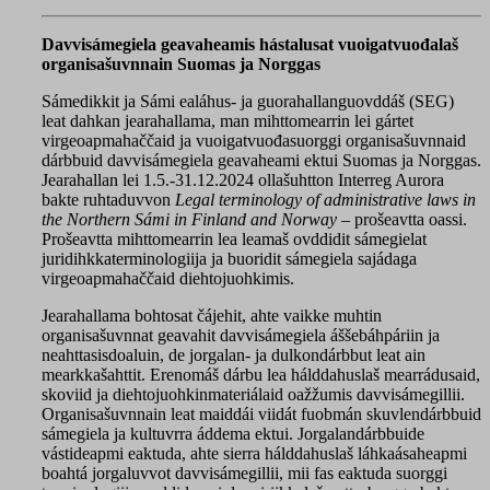
Davvisámegiela geavaheamis hástalusat vuoigatvuođalaš
organisašuvnnain Suomas ja Norggas
Sámedikkit ja Sámi ealáhus- ja guorahallanguovddáš (SEG)
leat dahkan jearahallama, man mihttomearrin lei gártet
virgeoapmahaččaid ja vuoigatvuođasuorggi organisašuvnnaid
dárbbuid davvisámegiela geavaheami ektui Suomas ja Norggas.
Jearahallan lei 1.5.-31.12.2024 ollašuhtton Interreg Aurora
bakte ruhtaduvvon
Legal terminology of administrative laws in
the Northern Sámi in Finland and Norway –
prošeavtta oassi.
Prošeavtta mihttomearrin lea leamaš ovddidit sámegielat
juridihkkaterminologiija ja buoridit sámegiela sajádaga
virgeoapmahaččaid diehtojuohkimis.
Jearahallama bohtosat čájehit, ahte vaikke muhtin
organisašuvnnat geavahit davvisámegiela áššebáhpáriin ja
neahttasisdoaluin, de jorgalan- ja dulkondárbbut leat ain
mearkkašahttit. Erenomáš dárbu lea hálddahuslaš mearrádusaid,
skoviid ja diehtojuohkinmateriálaid oažžumis davvisámegillii.
Organisašuvnnain leat maiddái viidát fuobmán skuvlendárbbuid
sámegiela ja kultuvrra áddema ektui. Jorgalandárbbuide
vástideapmi eaktuda, ahte sierra hálddahuslaš láhkaásaheapmi
boahtá jorgaluvvot davvisámegillii, mii fas eaktuda suorggi