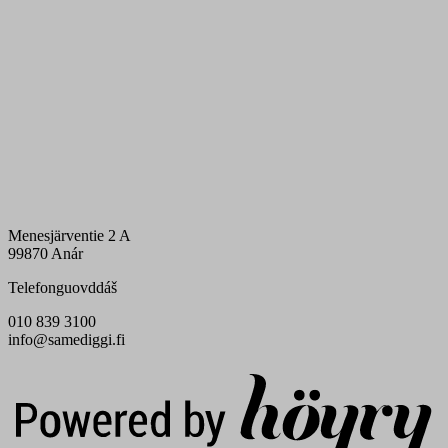
Menesjärventie 2 A
99870 Anár
Telefonguovddáš
010 839 3100
info@samediggi.fi
Digi- ja mainostoimisto Höyry Rovaniemi ja Oulu