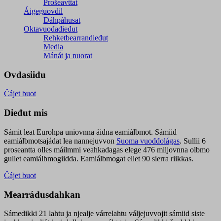
Prošeavttat
Áigeguovdil
Dáhpáhusat
Oktavuođadieđut
Rehketbearrandieđut
Media
Mánát ja nuorat
Ovdasiidu
Čájet buot
Dieđut mis
Sámit leat Eurohpa uniovnna áidna eamiálbmot. Sámiid
eamiálbmotsajádat lea nannejuvvon
Suoma vuođđolágas
. Sullii 6
proseantta olles máilmmi veahkadagas elege 476 miljovnna olbmo
gullet eamiálbmogiidda. Eamiálbmogat ellet 90 sierra riikkas.
Čájet buot
Mearrádusdahkan
Sámedikki 21 lahtu ja njealje várrelahtu váljejuvvojit sámiid siste