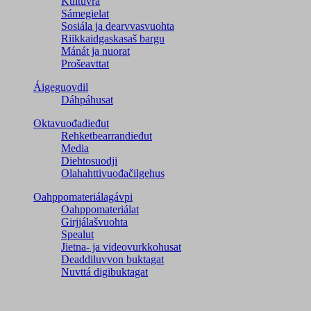
Kultuvra
Sámegielat
Sosiála ja dearvvasvuohta
Riikkaidgaskasaš bargu
Mánát ja nuorat
Prošeavttat
Áigeguovdil
Dáhpáhusat
Oktavuođadieđut
Rehketbearrandieđut
Media
Diehtosuodji
Olahahttivuođačilgehus
Oahppomateriálagávpi
Oahppomateriálat
Girjjálašvuohta
Spealut
Jietna- ja videovurkkohusat
Deaddiluvvon buktagat
Nuvttá digibuktagat