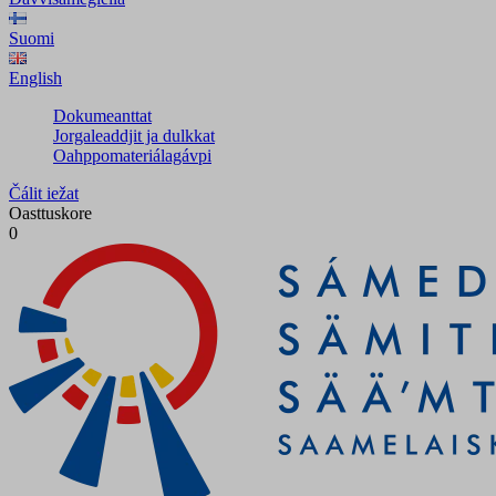
Suomi
English
Dokumeanttat
Jorgaleaddjit ja dulkkat
Oahppomateriálagávpi
Čálit iežat
Oasttuskore
0