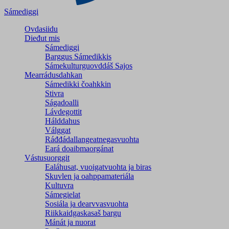
Sámediggi
Ovdasiidu
Dieđut mis
Sámediggi
Barggus Sámedikkis
Sámekulturguovddáš Sajos
Mearrádusdahkan
Sámedikki čoahkkin
Stivra
Ságadoalli
Lávdegottit
Hálddahus
Válggat
Ráđđádallangeatnegas­vuohta
Eará doaibmaorgánat
Vástusuorggit
Ealáhusat, vuoigatvuohta ja biras
Skuvlen ja oahppamateriála
Kultuvra
Sámegielat
Sosiála ja dearvvasvuohta
Riikkaidgaskasaš bargu
Mánát ja nuorat