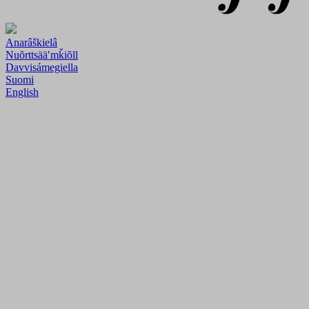
Anarâškielâ
Nuõrttsääʹmǩiõll
Davvisámegiella
Suomi
English