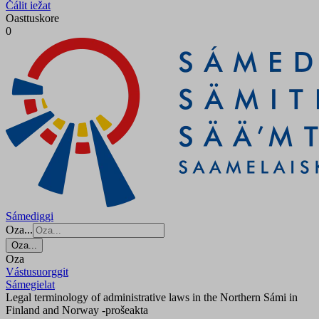
Čálit iežat
Oasttuskore
0
Sámediggi
Oza...
Oza...
Oza
Vástusuorggit
Sámegielat
Legal terminology of administrative laws in the Northern Sámi in
Finland and Norway -prošeakta