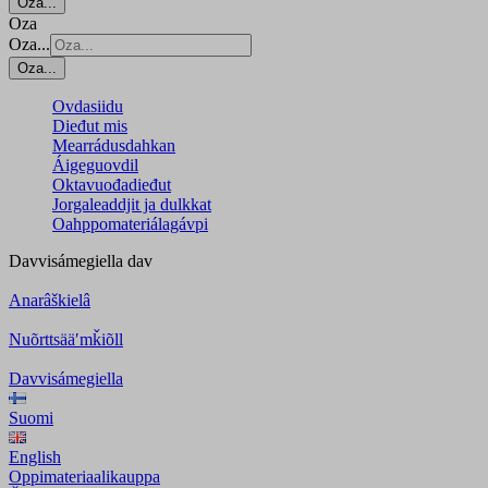
Oza...
Oza
Oza...
Oza...
Ovdasiidu
Dieđut mis
Mearrádusdahkan
Áigeguovdil
Oktavuođadieđut
Jorgaleaddjit ja dulkkat
Oahppomateriálagávpi
Davvisámegiella
dav
Anarâškielâ
Nuõrttsääʹmǩiõll
Davvisámegiella
Suomi
English
Oppimateriaalikauppa