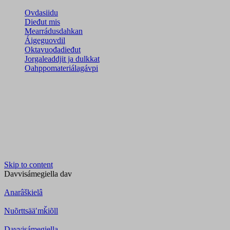
Ovdasiidu
Dieđut mis
Mearrádusdahkan
Áigeguovdil
Oktavuođadieđut
Jorgaleaddjit ja dulkkat
Oahppomateriálagávpi
Skip to content
Davvisámegiella
dav
Anarâškielâ
Nuõrttsääʹmǩiõll
Davvisámegiella