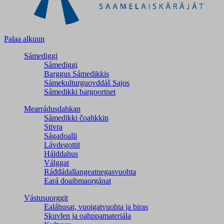
Palaa alkuun
Sámediggi
Sámediggi
Barggus Sámedikkis
Sámekulturguovddáš Sajos
Sámedikki bargoortnet
Mearrádusdahkan
Sámedikki čoahkkin
Stivra
Ságadoalli
Lávdegottit
Hálddahus
Válggat
Ráđđádallangeatnegas­vuohta
Eará doaibmaorgánat
Vástusuorggit
Ealáhusat, vuoigatvuohta ja biras
Skuvlen ja oahppamateriála