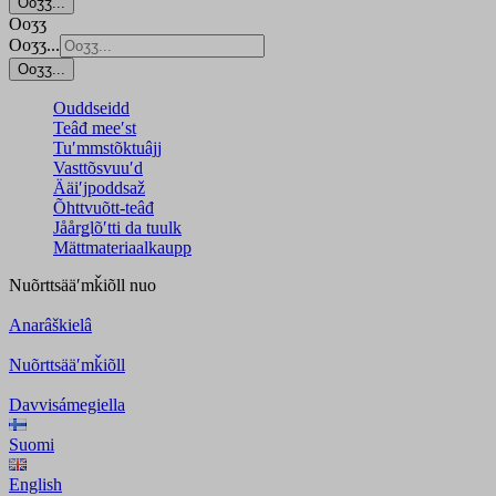
Ooʒʒ...
Ooʒʒ
Ooʒʒ...
Ooʒʒ...
Ouddseidd
Teâđ meeʹst
Tuʹmmstõktuâjj
Vasttõsvuuʹd
Ääiʹjpoddsaž
Õhttvuõtt-teâđ
Jåårǥlõʹtti da tuulk
Mättmateriaalkaupp
Nuõrttsääʹmǩiõll
nuo
Anarâškielâ
Nuõrttsääʹmǩiõll
Davvisámegiella
Suomi
English