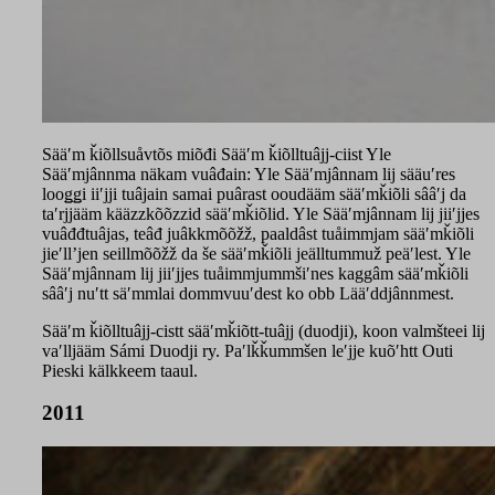
Sääʹm ǩiõllsuåvtõs miõđi Sääʹm ǩiõlltuâjj-ciist Yle
Sääʹmjânnma näkam vuâđain: Yle Sääʹmjânnam lij sääuʹres
looǥǥi iiʹjji tuâjain samai puârast ooudääm sääʹmǩiõli sââʹj da
taʹrjjääm kääzzkõõzzid sääʹmǩiõlid. Yle Sääʹmjânnam lij jiiʹjjes
vuâđđtuâjas, teâđ juâkkmõõžž, paaldâst tuåimmjam sääʹmǩiõli
jieʹllʼjen seillmõõžž da še sääʹmǩiõli jeälltummuž peäʹlest. Yle
Sääʹmjânnam lij jiiʹjjes tuåimmjummšiʹnes kaggâm sääʹmǩiõli
sââʹj nuʹtt säʹmmlai dommvuuʹdest ko obb Lääʹddjânnmest.
Sääʹm ǩiõlltuâjj-cistt sääʹmǩiõtt-tuâjj (duodji), koon valmšteei lij
vaʹlljääm Sámi Duodji ry. Paʹlǩǩummšen leʹjje kuõʹhtt Outi
Pieski kälkkeem taaul.
2011