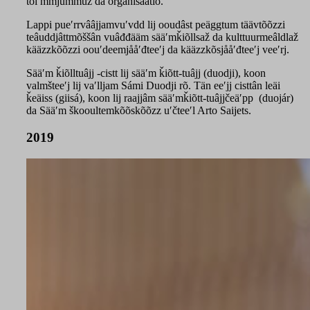
toiʹmmjummuž da organisaatio.
Lappi pueʹrrvââjjamvuʹvdd lij ooudâst peäggtum täävtõõzzi
teâuddjâttmõššân vuâđđääm sääʹmǩiõllsaž da kulttuurmeâldlaž
kääzzkõõzzi oouʹdeemjååʹđteeʹj da kääzzkõsjååʹđteeʹj veeʹrj.
Sääʹm ǩiõlltuâjj -cistt lij sääʹm ǩiõtt-tuâjj (duodji), koon
valmšteeʹj lij vaʹlljam Sámi Duodji rõ. Tän eeʹjj cisttân leäi
ǩeäiss (giisá), koon lij raajjâm sääʹmǩiõtt-tuâjjčeäʹpp (duojár)
da Sääʹm škooultemkõõskõõzz uʹčteeʹl Arto Saijets.
2019