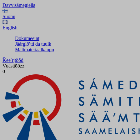
Davvisámegiella
Suomi
English
Dokumeeʹnt
Jåårǥlõʹtti da tuulk
Mättmateriaalkaupp
Ǩeeʹrjtõõđ
Vuästtõõzz
0