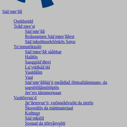
Sääʹmteʹǧǧ
Ouddseidd
Teâđ meeʹst
Sääʹmteʹǧǧ
Reâuggmen Sääʹmteeʹǧǧest
Sääʹmkulttuurkõõskõs Sajos
Tuʹmmstõktuâjj
Sääʹmteeʹǧǧ sååbbar
Halltõs
Saaǥǥjååʹđteei
Luʹvddkååʹdd
Vaaldâšm
Vaal
Sääʹmteʹǧǧlääʹjj meâldlaž õhttsažtåimmam- da
saǥstõõllâmõõlǥtõs
Jeeʹres tåimmorgaan
Vasttõsvuuʹd
Jieʹllemvueʹjj, vuõiggâdvuõtt da pirrõs
Škooultõs da mättmateriaal
Kulttuur
Sääʹmǩiõll
Sosiaal da tiõrvâsvuõtt