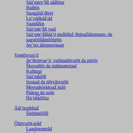
Sääʹmteeʹǧǧ sååbbar
Halltõs
Saaǥǥjååʹđteei
Luʹvddkååʹdd
Vaaldâšm
Sääʹmteʹǧǧ vaal
Sääʹmteʹǧǧlääʹjj meâldlaž õhttsažtåimmam- da
saǥstõõllâmõõlǥtõs
Jeeʹres tåimmorgaan
Vasttõsvuuʹd
Jieʹllemvueʹjj, vuõiggâdvuõtt da pirrõs
Škooultõs da mättmateriaal
Kulttuur
Sääʹmǩiõll
Sosiaal da tiõrvâsvuõtt
Meeraikõskksaž tuâjj
Päärna da nuõr
Haʹŋǩǩõõzz
Ääiʹjpoddsaž
Šõddmõõžž
Õhttvuõtt-teâđ
Laasktemteâđ