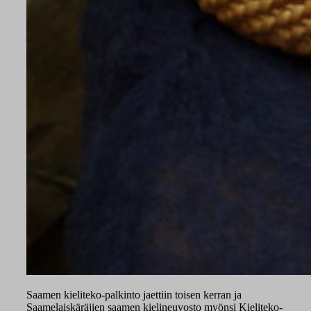
Saamen kieliteko-palkinto jaettiin toisen kerran ja
Saamelaiskäräjien saamen kielineuvosto myönsi Kieliteko-