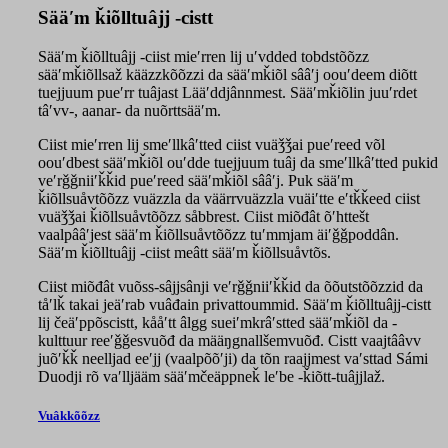
Sääʹm ǩiõlltuâjj -cistt
Sääʹm ǩiõlltuâjj -ciist mieʹrren lij uʹvdded tobdstõõzz
sääʹmǩiõllsaž kääzzkõõzzi da sääʹmǩiõl sââʹj oouʹdeem diõtt
tuejjuum pueʹrr tuâjast Lääʹddjânnmest. Sääʹmǩiõlin juuʹrdet
tâʹvv-, aanar- da nuõrttsääʹm.
Ciist mieʹrren lij smeʹllkâʹtted ciist vuäǯǯai pueʹreed võl
oouʹdbest sääʹmǩiõl ouʹdde tuejjuum tuâj da smeʹllkâʹtted pukid
veʹrǧǧniiʹǩǩid pueʹreed sääʹmǩiõl sââʹj. Puk sääʹm
ǩiõllsuåvtõõzz vuäzzla da väärrvuäzzla vuäiʹtte eʹtǩǩeed ciist
vuäǯǯai ǩiõllsuåvtõõzz såbbrest. Ciist miõđât õʹhttešt
vaalpââʹjest sääʹm ǩiõllsuåvtõõzz tuʹmmjam äiʹǧǧpoddân.
Sääʹm ǩiõlltuâjj -ciist meâtt sääʹm ǩiõllsuåvtõs.
Ciist miõđât vuõss-sâjjsânji veʹrǧǧniiʹǩǩid da õõutstõõzzid da
tåʹlǩ takai jeäʹrab vuâđain privattoummid. Sääʹm ǩiõlltuâjj-cistt
lij čeäʹppõscistt, kååʹtt âlgg sueiʹmkrâʹstted sääʹmǩiõl da -
kulttuur reeʹǧǧesvuõđ da määŋgnallšemvuõđ. Cistt vaajtââvv
juõʹǩǩ neelljad eeʹjj (vaalpõõʹji) da tõn raajjmest vaʹsttad Sámi
Duodji rõ vaʹlljääm sääʹmčeäppneǩ leʹbe -ǩiõtt-tuâjjlaž.
Vuâkkõõzz