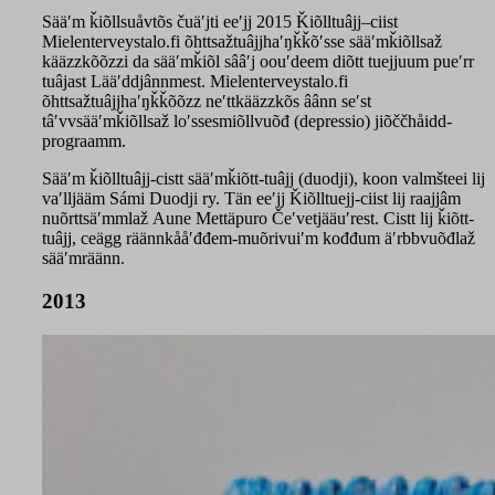
Sääʹm ǩiõllsuåvtõs čuäʹjti eeʹjj 2015 Ǩiõlltuâjj–ciist
Mielenterveystalo.fi õhttsažtuâjjhaʹŋǩǩõʹsse sääʹmǩiõllsaž
kääzzkõõzzi da sääʹmǩiõl sââʹj oouʹdeem diõtt tuejjuum pueʹrr
tuâjast Lääʹddjânnmest. Mielenterveystalo.fi
õhttsažtuâjjhaʹŋǩǩõõzz neʹttkääzzkõs âânn seʹst
tâʹvvsääʹmǩiõllsaž loʹssesmiõllvuõđ (depressio) jiõččhåidd-
prograamm.
Sääʹm ǩiõlltuâjj-cistt sääʹmǩiõtt-tuâjj (duodji), koon valmšteei lij
vaʹlljääm Sámi Duodji ry. Tän eeʹjj Ǩiõlltuejj-ciist lij raajjâm
nuõrttsäʹmmlaž Aune Mettäpuro Čeʹvetjääuʹrest. Cistt lij ǩiõtt-
tuâjj, ceägg räännkååʹđđem-muõrivuiʹm kođđum äʹrbbvuõđlaž
sääʹmräänn.
2013