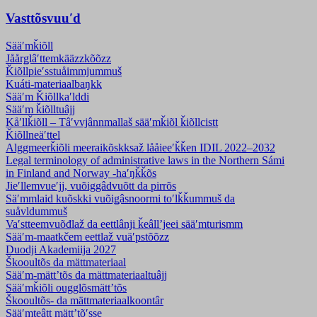
Vasttõsvuuʹd
Sääʹmǩiõll
Jåårǥlâʹttemkääzzkõõzz
Ǩiõllpieʹss­tuåimmjummuš
Kuáti-materiaalbaŋkk
Sääʹm Ǩiõllkaʹlddi
Sääʹm ǩiõlltuâjj
Kåʹllǩiõll – Tâʹvvjânnmallaš sääʹmǩiõl ǩiõllcistt
Ǩiõllneäʹttel
Alggmeerǩiõli meeraikõskksaž lååieeʹǩǩen IDIL 2022–2032
Legal terminology of administrative laws in the Northern Sámi
in Finland and Norway -haʹŋǩǩõs
Jieʹllemvueʹjj, vuõiggâdvuõtt da pirrõs
Säʹmmlaid kuõskki vuõiǥâsnoormi toʹlǩǩummuš da
suåvldummuš
Vaʹstteemvuõđlaž da eettlânji ǩeâllʼjeei sääʹmturismm
Sääʹm-maatkčem eettlaž vuäʹpstõõzz
Duodji Akademiija 2027
Škooultõs da mättmateriaal
Sääʹm-mättʼtõs da mättmateriaaltuâjj
Sääʹmǩiõli ougglõsmättʼtõs
Škooultõs- da mättmateriaalkoontâr
Sääʹmteâtt mättʼtõʹsse