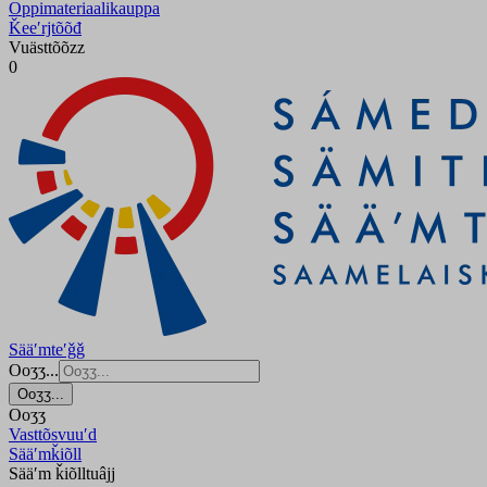
Oppimateriaalikauppa
Ǩeeʹrjtõõđ
Vuästtõõzz
0
Sääʹmteʹǧǧ
Ooʒʒ...
Ooʒʒ...
Ooʒʒ
Vasttõsvuuʹd
Sääʹmǩiõll
Sääʹm ǩiõlltuâjj