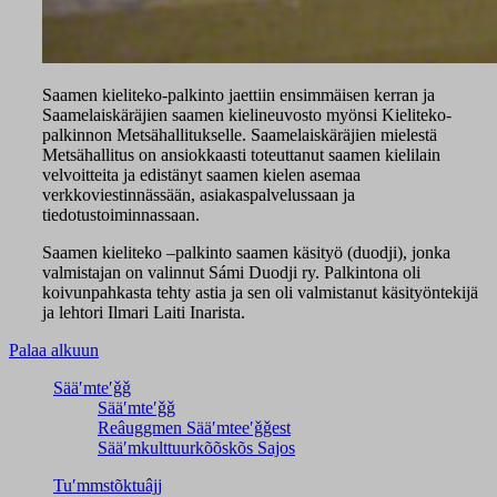
Saamen kieliteko-palkinto jaettiin ensimmäisen kerran ja
Saamelaiskäräjien saamen kielineuvosto myönsi Kieliteko-
palkinnon Metsähallitukselle. Saamelaiskäräjien mielestä
Metsähallitus on ansiokkaasti toteuttanut saamen kielilain
velvoitteita ja edistänyt saamen kielen asemaa
verkkoviestinnässään, asiakaspalvelussaan ja
tiedotustoiminnassaan.
Saamen kieliteko –palkinto saamen käsityö (duodji), jonka
valmistajan on valinnut Sámi Duodji ry. Palkintona oli
koivunpahkasta tehty astia ja sen oli valmistanut käsityöntekijä
ja lehtori Ilmari Laiti Inarista.
Palaa alkuun
Sääʹmteʹǧǧ
Sääʹmteʹǧǧ
Reâuggmen Sääʹmteeʹǧǧest
Sääʹmkulttuurkõõskõs Sajos
Tuʹmmstõktuâjj