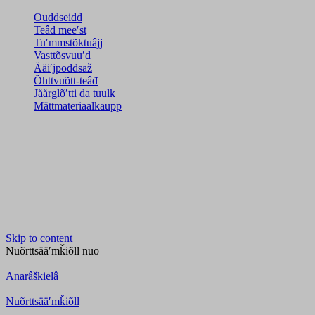
Ouddseidd
Teâđ meeʹst
Tuʹmmstõktuâjj
Vasttõsvuuʹd
Ääiʹjpoddsaž
Õhttvuõtt-teâđ
Jåårǥlõʹtti da tuulk
Mättmateriaalkaupp
Skip to content
Nuõrttsääʹmǩiõll
nuo
Anarâškielâ
Nuõrttsääʹmǩiõll