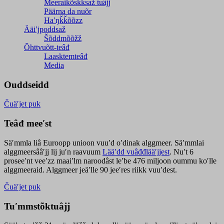
Meeraikõskksaž tuâjj
Päärna da nuõr
Haʹŋǩǩõõzz
Ääiʹjpoddsaž
Šõddmõõžž
Õhttvuõtt-teâđ
Laasktemteâđ
Media
Ouddseidd
Čuäʹjet puk
Teâđ meeʹst
Säʹmmla liâ Euroopp unioon vuuʹd oʹdinak alggmeer. Säʹmmlai
alggmeersââʹjj lij juʹn raavuum
Lääʹdd vuâđđlääʹjjest
. Nuʹt 6
proseeʹnt veeʹzz maaiʹlm naroodâst leʹbe 476 miljoon oummu koʹlle
alggmeeraid. Alggmeer jeäʹlle 90 jeeʹres riikk vuuʹdest.
Čuäʹjet puk
Tuʹmmstõktuâjj