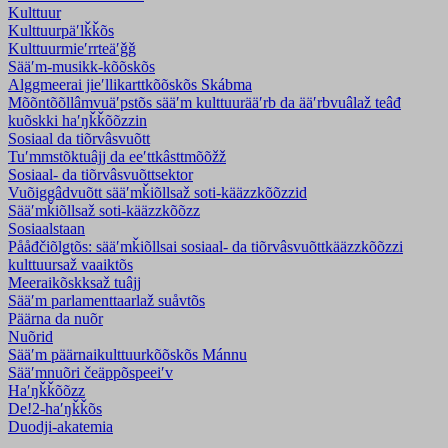
Kulttuur
Kulttuurpäʹlǩǩõs
Kulttuurmieʹrrteäʹǧǧ
Sääʹm-musikk-kõõskõs
Alggmeerai jieʹllikarttkõõskõs Skábma
Mõõntõõllâmvuäʹpstõs sääʹm kulttuurääʹrb da ääʹrbvuâlaž teâđ
kuõskki haʹŋǩǩõõzzin
Sosiaal da tiõrvâsvuõtt
Tuʹmmstõktuâjj da eeʹttkâsttmõõžž
Sosiaal- da tiõrvâsvuõttsektor
Vuõiggâdvuõtt sääʹmǩiõllsaž soti-kääzzkõõzzid
Sääʹmǩiõllsaž soti-kääzzkõõzz
Sosiaalstaan
Pååđčiõlǥtõs: sääʹmǩiõllsai sosiaal- da tiõrvâsvuõttkääzzkõõzzi
kulttuursaž vaaiktõs
Meeraikõskksaž tuâjj
Sääʹm parlamenttaarlaž suåvtõs
Päärna da nuõr
Nuõrid
Sääʹm päärnaikulttuurkõõskõs Mánnu
Sääʹmnuõri čeäppõspeeiʹv
Haʹŋǩǩõõzz
De!2-haʹŋǩǩõs
Duodji-akatemia