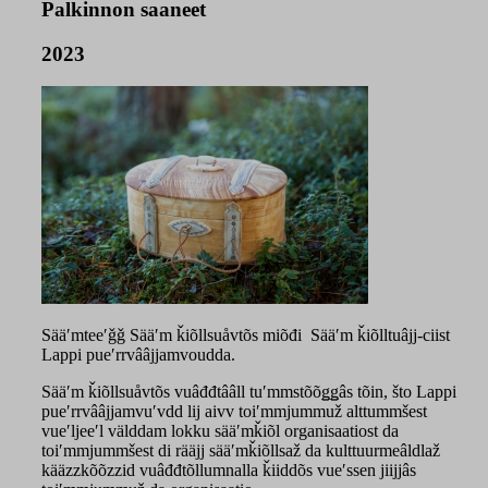
Palkinnon saaneet
2023
Sääʹmteeʹǧǧ Sääʹm ǩiõllsuåvtõs miõđi Sääʹm ǩiõlltuâjj-ciist
Lappi pueʹrrvââjjamvoudda.
Sääʹm ǩiõllsuåvtõs vuâđđtââll tuʹmmstõõǥǥâs tõin, što Lappi
pueʹrrvââjjamvuʹvdd lij aivv toiʹmmjummuž alttummšest
vueʹljeeʹl välddam lokku sääʹmǩiõl organisaatiost da
toiʹmmjummšest di rääjj sääʹmǩiõllsaž da kulttuurmeâldlaž
kääzzkõõzzid vuâđđtõllumnalla ǩiiddõs vueʹssen jiijjâs