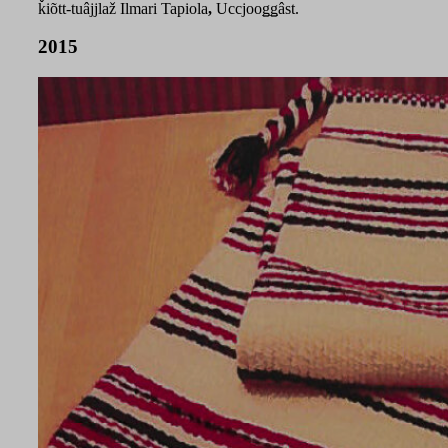
ǩiõtt-tuâjjlaž Ilmari Tapiola
,
Uccjooǥǥâst.
2015