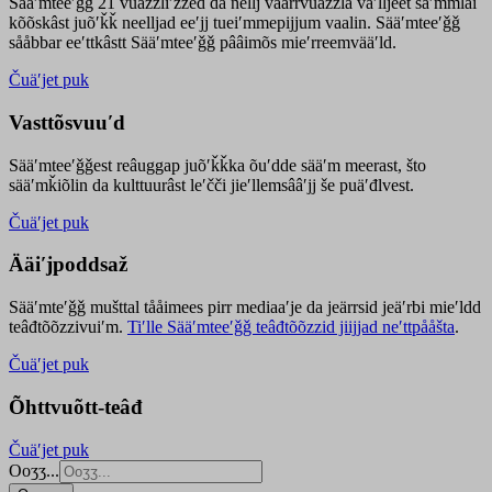
Sääʹmteeʹǧǧ 21 vuäzzliʹžžed da nellj väärrvuäzzla vaʹlljeet säʹmmlai
kõõskâst juõʹǩǩ neelljad eeʹjj tueiʹmmepijjum vaalin. Sääʹmteeʹǧǧ
sååbbar eeʹttkâstt Sääʹmteeʹǧǧ pââimõs mieʹrreemvääʹld.
Čuäʹjet puk
Vasttõsvuuʹd
Sääʹmteeʹǧǧest
reâuggap
juõʹǩǩka
õuʹdde
sääʹm meer
ast
, što
sääʹmǩiõlin da kulttuurâst leʹčči jieʹllemsââʹjj še puäʹđlvest.
Čuäʹjet puk
Ääiʹjpoddsaž
Sääʹmteʹǧǧ mušttal tååimees pirr mediaaʹje da jeärrsid jeäʹrbi mieʹldd
teâđtõõzzivuiʹm.
Tiʹlle Sääʹmteeʹǧǧ teâđtõõzzid jiijjad neʹttpååšta
.
Čuäʹjet puk
Õhttvuõtt-teâđ
Čuäʹjet puk
Ooʒʒ...