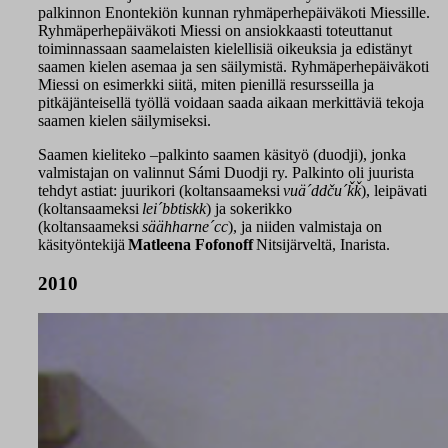
palkinnon Enontekiön kunnan ryhmäperhepäiväkoti Miessille.
Ryhmäperhepäiväkoti Miessi on ansiokkaasti toteuttanut
toiminnassaan saamelaisten kielellisiä oikeuksia ja edistänyt
saamen kielen asemaa ja sen säilymistä. Ryhmäperhepäiväkoti
Miessi on esimerkki siitä, miten pienillä resursseilla ja
pitkäjänteisellä työllä voidaan saada aikaan merkittäviä tekoja
saamen kielen säilymiseksi.
Saamen kieliteko –palkinto saamen käsityö (duodji), jonka
valmistajan on valinnut Sámi Duodji ry. Palkinto oli juurista
tehdyt astiat: juurikori (koltansaameksi
vuä´ddču´ǩǩ
), leipävati
(koltansaameksi
lei´bbtiskk
) ja sokerikko
(koltansaameksi
säähharne´cc
), ja niiden valmistaja on
käsityöntekijä
Matleena Fofonoff
Nitsijärveltä, Inarista.
2010