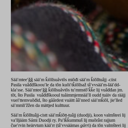
Sääʹmteeʹǧǧ sääʹm ǩiõllsuåvtõs miõđi sääʹm ǩiõlltuâjj -ciist
Pasila vuâđđškoouʹle da tõn kuõiʹtǩiõllsaž tâʹvvsääʹm-lääʹdd-
klaʹsse. Sääʹmteeʹǧǧ ǩiõllsuåvtõs tuʹmmstõʹǩǩe lij vuâđđan jm.
tõt, što Pasila vuâđđškooul tuåimmjemnääʹll oudd tuäiv da rääjj
vueiʹttemvuõđid, što gåårdest vuäitt ââʹnned sääʹmǩiõl, jieʹlled
säʹmmliʹžžen da mättjed kulttuur.
Sääʹm ǩiõlltuâjj-cistt sääʹmǩiõtt-tuâjj (duodji), koon valmšteei lij
vaʹlljääm Sámi Duodji ry. Paʹlǩǩummuš lij muõrâst rajjum
čueʹrvin heärvtum kääʹrr (tâʹvvsäämas
gárr
i) da tõn valmšteei lij