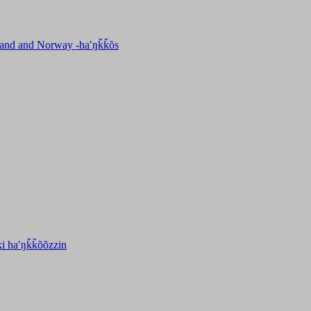
inland and Norway -haʹŋǩǩõs
ki haʹŋǩǩõõzzin