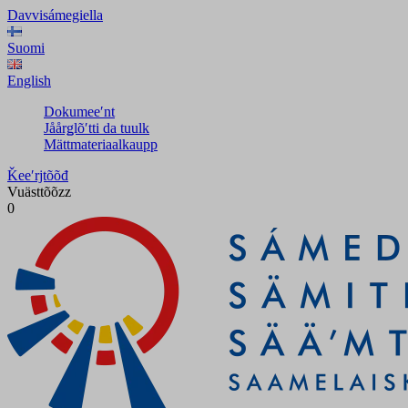
Davvisámegiella
Suomi
English
Dokumeeʹnt
Jåårǥlõʹtti da tuulk
Mättmateriaalkaupp
Ǩeeʹrjtõõđ
Vuästtõõzz
0