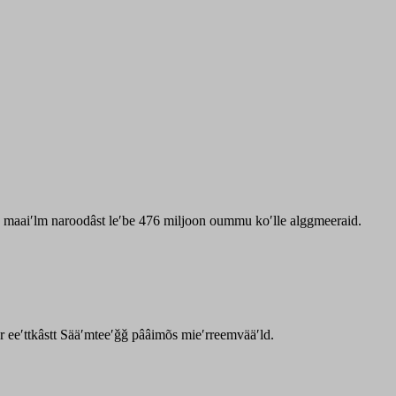
zz maaiʹlm naroodâst leʹbe 476 miljoon oummu koʹlle alggmeeraid.
ar eeʹttkâstt Sääʹmteeʹǧǧ pââimõs mieʹrreemvääʹld.