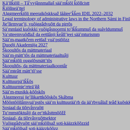
Kåʹllǩiõll – Tâʹvvjânnmallaš sääʹmǩiõl ǩiõllcistt
Ǩiõllneäʹttel
Alggmeerǩiõli meeraikõskksaž lååieeʹǩǩen IDIL 2022–2032
Legal terminology of administrative laws in the Northern Sámi in F
Jieʹllemvueʹjj, vuõiggâdvuõtt da pirrõs
Säʹmmlaid kuõskki vuõiǥâsnoormi toʹlǩǩummuš da suåvldummuš
Vaʹstteemvuõđlaž da eettlânji ǩeâllʼjeei sääʹmturismm
Sääʹm-maatkčem eettlaž vuäʹpstõõzz
Duodji Akademiija 2027
Škooultõs da mättmateriaal
Sääʹm-mättʼtõs da mättmateriaaltuâjj
Sääʹmǩiõli ougglõsmättʼtõs
Škooultõs- da mättmateriaalkoontâr
Sääʹmteâtt mättʼtõʹsse
Kulttuur
Kulttuurpäʹlǩǩõs
Kulttuurmieʹrrteäʹǧǧ
Sääʹm-musikk-kõõskõs
Alggmeerai jieʹllikarttkõõskõs Skábma
Mõõntõõllâmvuäʹpstõs sääʹm kulttuurääʹrb da ääʹrbvuâlaž teâđ kuõsk
Sosiaal da tiõrvâsvuõtt
Tuʹmmstõktuâjj da eeʹttkâsttmõõžž
Sosiaal- da tiõrvâsvuõttsektor
Vuõiggâdvuõtt sääʹmǩiõllsaž soti-kääzzkõõzzid
Sääʹmǩiõllsaž soti-kääzzkõõzz