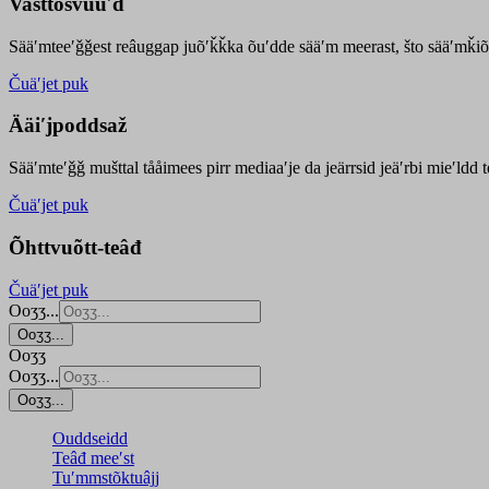
Vasttõsvuuʹd
Sääʹmteeʹǧǧest
reâuggap
juõʹǩǩka
õuʹdde
sääʹm meer
ast
, što sääʹmǩiõ
Čuäʹjet puk
Ääiʹjpoddsaž
Sääʹmteʹǧǧ mušttal tååimees pirr mediaaʹje da jeärrsid jeäʹrbi mieʹldd
Čuäʹjet puk
Õhttvuõtt-teâđ
Čuäʹjet puk
Ooʒʒ...
Ooʒʒ...
Ooʒʒ
Ooʒʒ...
Ooʒʒ...
Ouddseidd
Teâđ meeʹst
Tuʹmmstõktuâjj