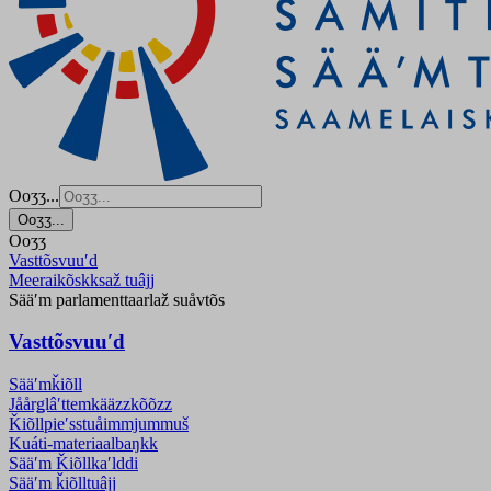
Ooʒʒ...
Ooʒʒ...
Ooʒʒ
Vasttõsvuuʹd
Meeraikõskksaž tuâjj
Sääʹm parlamenttaarlaž suåvtõs
Vasttõsvuuʹd
Sääʹmǩiõll
Jåårǥlâʹttemkääzzkõõzz
Ǩiõllpieʹss­tuåimmjummuš
Kuáti-materiaalbaŋkk
Sääʹm Ǩiõllkaʹlddi
Sääʹm ǩiõlltuâjj