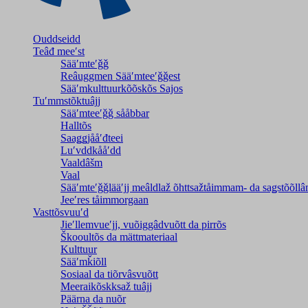
Ouddseidd
Teâđ meeʹst
Sääʹmteʹǧǧ
Reâuggmen Sääʹmteeʹǧǧest
Sääʹmkulttuurkõõskõs Sajos
Tuʹmmstõktuâjj
Sääʹmteeʹǧǧ sååbbar
Halltõs
Saaǥǥjååʹđteei
Luʹvddkååʹdd
Vaaldâšm
Vaal
Sääʹmteʹǧǧlääʹjj meâldlaž õhttsažtåimmam- da saǥstõõll
Jeeʹres tåimmorgaan
Vasttõsvuuʹd
Jieʹllemvueʹjj, vuõiggâdvuõtt da pirrõs
Škooultõs da mättmateriaal
Kulttuur
Sääʹmǩiõll
Sosiaal da tiõrvâsvuõtt
Meeraikõskksaž tuâjj
Päärna da nuõr