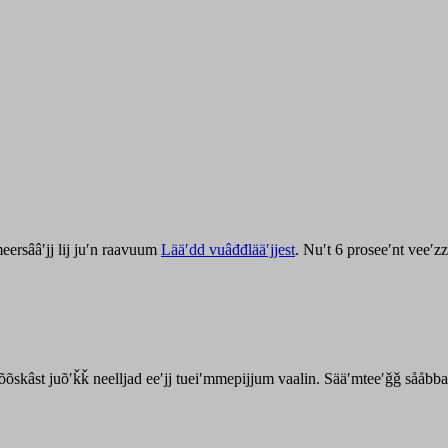
ersââʹjj lij juʹn raavuum
Lääʹdd vuâđđlääʹjjest
. Nuʹt 6 proseeʹnt veeʹ
kõõskâst juõʹǩǩ neelljad eeʹjj tueiʹmmepijjum vaalin. Sääʹmteeʹǧǧ sååbb