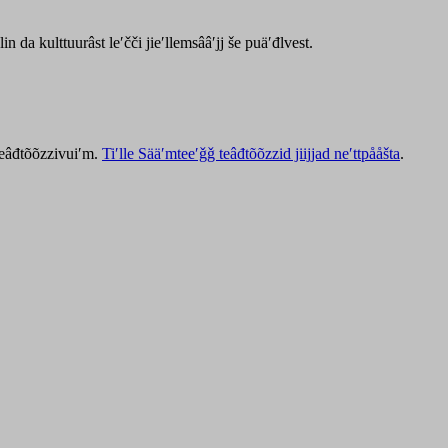
lin da kulttuurâst leʹčči jieʹllemsââʹjj še puäʹđlvest.
 teâđtõõzzivuiʹm.
Tiʹlle Sääʹmteeʹǧǧ teâđtõõzzid jiijjad neʹttpååšta
.