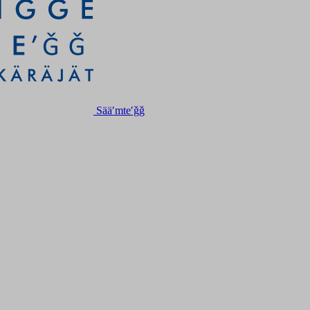
Sääʹmteʹǧǧ