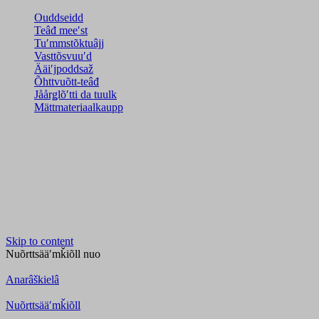
Ouddseidd
Teâđ meeʹst
Tuʹmmstõktuâjj
Vasttõsvuuʹd
Ääiʹjpoddsaž
Õhttvuõtt-teâđ
Jåårǥlõʹtti da tuulk
Mättmateriaalkaupp
Skip to content
Nuõrttsääʹmǩiõll
nuo
Anarâškielâ
Nuõrttsääʹmǩiõll