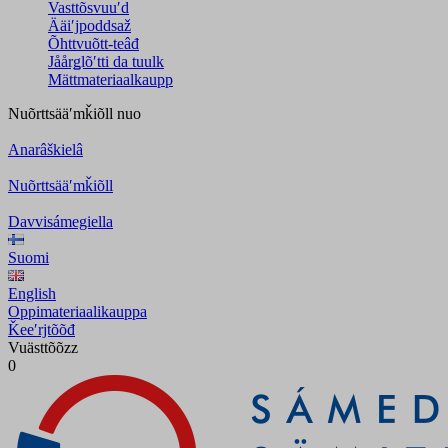
Vasttõsvuuʹd
Ääiʹjpoddsaž
Õhttvuõtt-teâđ
Jåårǥlõʹtti da tuulk
Mättmateriaalkaupp
Nuõrttsääʹmǩiõll
nuo
Anarâškielâ
Nuõrttsääʹmǩiõll
Davvisámegiella
Suomi
English
Oppimateriaalikauppa
Ǩeeʹrjtõõđ
Vuästtõõzz
0