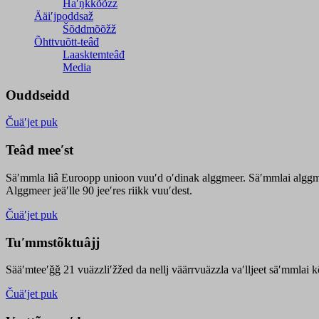
Haʹŋǩǩõõzz
Ääiʹjpoddsaž
Šõddmõõžž
Õhttvuõtt-teâđ
Laasktemteâđ
Media
Ouddseidd
Čuäʹjet puk
Teâđ meeʹst
Säʹmmla liâ Euroopp unioon vuuʹd oʹdinak alggmeer. Säʹmmlai alggme
Alggmeer jeäʹlle 90 jeeʹres riikk vuuʹdest.
Čuäʹjet puk
Tuʹmmstõktuâjj
Sääʹmteeʹǧǧ 21 vuäzzliʹžžed da nellj väärrvuäzzla vaʹlljeet säʹmmlai 
Čuäʹjet puk