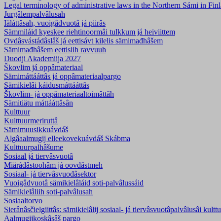
Legal terminology of administrative laws in the Northern Sámi in Fi
Jurgâlempalvâlusah
Iäláttâsah, vuoigâdvuotâ já piirâs
Sämmiláid kyeskee riehtinoormâi tulkkum já heiviittem
Ovdâsvástádâslâš já eettisávt kilelis sämimađhâšem
Sämimađhâšem eettisiih ravvuuh
Duodji Akademiija 2027
Škovlim já oppâmateriaal
Sämimáttááttâs já oppâmateriaalpargo
Sämikielâi káidusmáttááttâs
Škovlim- já oppâmateriaaltoimâttâh
Sämitiätu máttááttâsân
Kulttuur
Kulttuurmeriruttâ
Sämimuusikkuávdáš
Algâaalmugij elleekovekuávdáš Skábma
Kulttuurpalhâšume
Sosiaal já tiervâsvuotâ
Miärádâstoohâm já oovdâstmeh
Sosiaal- já tiervâsvuođâsektor
Vuoigâdvuotâ sämikielâláid soti-palvâlussáid
Sämikielâliih soti-palvâlusah
Sosiaaltorvo
Sierânâsčielgiittâs: sämikielâlij sosiaal- já tiervâsvuotâpalvâlusâi kultt
Aalmugijkoskâsâš pargo