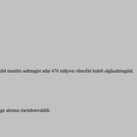
 ubâ maailm aalmugist ađai 476 miljovn olmožid kuleh algâaalmugáid.
itige alemus meridemvääldi.