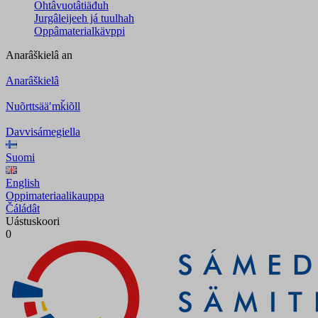
Ohtâvuotâtiäđuh
Jurgâleijeeh já tuulhah
Oppâmaterialkävppi
Anarâškielâ
an
Anarâškielâ
Nuõrttsääʹmǩiõll
Davvisámegiella
Suomi
English
Oppimateriaalikauppa
Čáládât
Uástuskoori
0