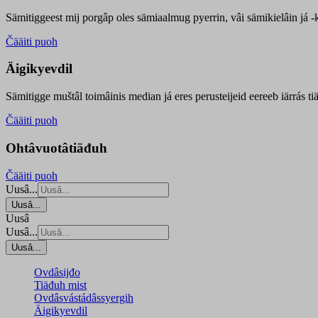
Sämitiggeest mij porgâp oles sämiaalmug pyerrin, vâi sämikielâin já -ku
Čääiti puoh
Äigikyevdil
Sämitigge muštâl toimâinis median já eres perusteijeid eereeb iärrás ti
Čääiti puoh
Ohtâvuotâtiäđuh
Čääiti puoh
Uusâ...
Uusâ...
Uusâ
Uusâ...
Uusâ...
Ovdâsijđo
Tiäđuh mist
Ovdâsvástádâssyergih
Äigikyevdil