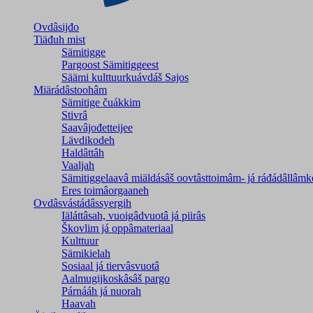
Ovdâsijđo
Tiäđuh mist
Sämitigge
Pargoost Sämitiggeest
Säämi kulttuurkuávdáš Sajos
Miärádâstoohâm
Sämitige čuákkim
Stivrâ
Saavâjođetteijee
Lävdikodeh
Haldâttâh
Vaaljah
Sämitiggelaavâ miäldásâš oovtâsttoimâm- já ráđádâllâmk
Eres toimâorgaaneh
Ovdâsvástádâssyergih
Iäláttâsah, vuoigâdvuotâ já piirâs
Škovlim já oppâmateriaal
Kulttuur
Sämikielah
Sosiaal já tiervâsvuotâ
Aalmugijkoskâsâš pargo
Párnááh já nuorah
Haavah