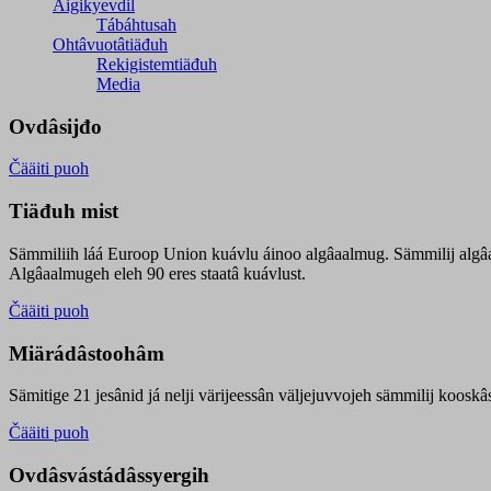
Äigikyevdil
Tábáhtusah
Ohtâvuotâtiäđuh
Rekigistemtiäđuh
Media
Ovdâsijđo
Čääiti puoh
Tiäđuh mist
Sämmiliih láá Euroop Union kuávlu áinoo algâaalmug. Sämmilij algâ
Algâaalmugeh eleh 90 eres staatâ kuávlust.
Čääiti puoh
Miärádâstoohâm
Sämitige 21 jesânid já nelji värijeessân väljejuvvojeh sämmilij koosk
Čääiti puoh
Ovdâsvástádâssyergih