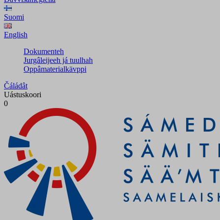
Suomi
English
Dokumenteh
Jurgâleijeeh já tuulhah
Oppâmaterialkävppi
Čáládât
Uástuskoori
0