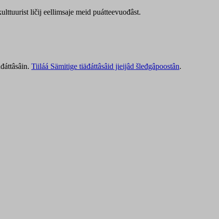
lttuurist ličij eellimsaje meid puátteevuođâst.
äđáttâsâin.
Tiiláá Sämitige tiäđáttâsâid jieijâd šleđgâpoostân
.