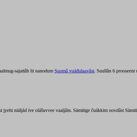
aalmug-sajattâh lii nanodum
Suomâ vuáđulaavâst
. Suullân 6 prooseent
âst jyehi niäljád ive olášuvvee vaaljâin. Sämitige čuákkim oovdâst Säm