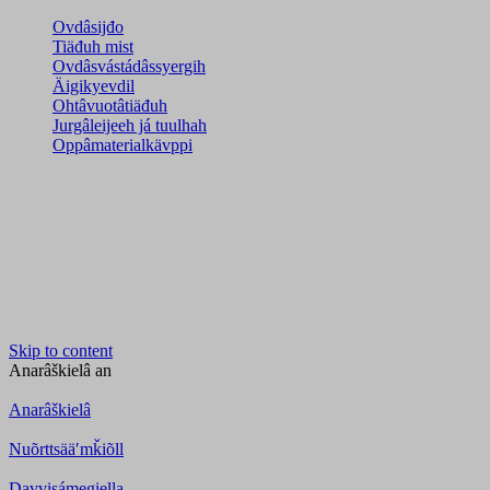
Ovdâsijđo
Tiäđuh mist
Ovdâsvástádâssyergih
Äigikyevdil
Ohtâvuotâtiäđuh
Jurgâleijeeh já tuulhah
Oppâmaterialkävppi
Skip to content
Anarâškielâ
an
Anarâškielâ
Nuõrttsääʹmǩiõll
Davvisámegiella