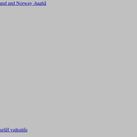
nland and Norway -haahâ
uurlâš vaikuttâs