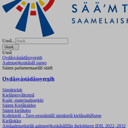
Uusâ...
Uusâ...
Uusâ
Ovdâsvástádâssyergih
Aalmugijkoskâsâš pargo
Säämi parlamentaarlâš rääđi
Ovdâsvástádâssyergih
Sämikielah
Kielâpiervâltoimâ
Kuáti -materiaalpaŋkki
Säämi Kielâkäldee
Säämi kielâtaho
Kollekielâ – Tave-eennâmlâš sämikielâ kielâpalhâšume
Kielâokko
Algâaalmugkielâi aalmugijkoskâsâžžân ihelohheen IDIL 2022–2032