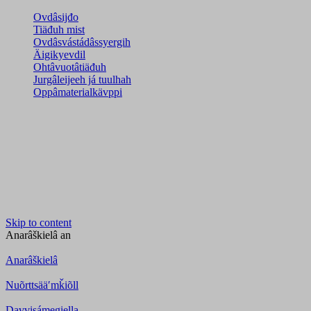
Ovdâsijđo
Tiäđuh mist
Ovdâsvástádâssyergih
Äigikyevdil
Ohtâvuotâtiäđuh
Jurgâleijeeh já tuulhah
Oppâmaterialkävppi
Skip to content
Anarâškielâ
an
Anarâškielâ
Nuõrttsääʹmǩiõll
Davvisámegiella