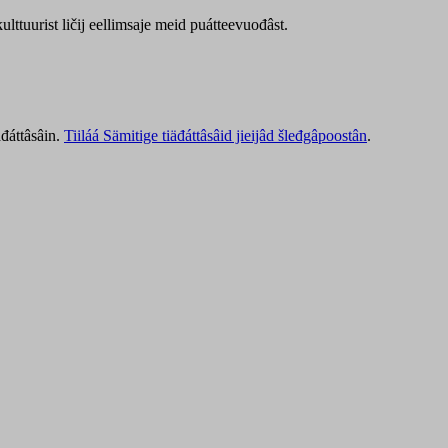
lttuurist ličij eellimsaje meid puátteevuođâst.
äđáttâsâin.
Tiiláá Sämitige tiäđáttâsâid jieijâd šleđgâpoostân
.