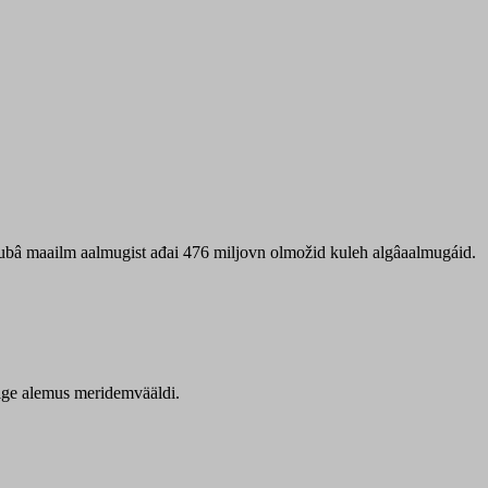
 ubâ maailm aalmugist ađai 476 miljovn olmožid kuleh algâaalmugáid.
itige alemus meridemvääldi.