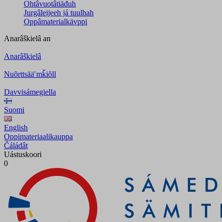
Ohtâvuotâtiäđuh
Jurgâleijeeh já tuulhah
Oppâmaterialkävppi
Anarâškielâ
an
Anarâškielâ
Nuõrttsääʹmǩiõll
Davvisámegiella
Suomi
English
Oppimateriaalikauppa
Čáládât
Uástuskoori
0