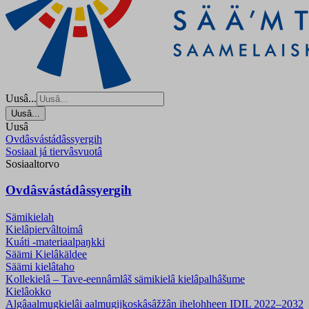
Uusâ...
Uusâ...
Uusâ
Ovdâsvástádâssyergih
Sosiaal já tiervâsvuotâ
Sosiaaltorvo
Ovdâsvástádâssyergih
Sämikielah
Kielâpiervâltoimâ
Kuáti -materiaalpaŋkki
Säämi Kielâkäldee
Säämi kielâtaho
Kollekielâ – Tave-eennâmlâš sämikielâ kielâpalhâšume
Kielâokko
Algâaalmugkielâi aalmugijkoskâsâžžân ihelohheen IDIL 2022–2032