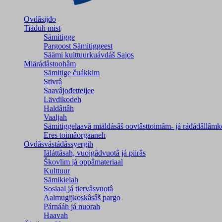
Ovdâsijđo
Tiäđuh mist
Sämitigge
Pargoost Sämitiggeest
Säämi kulttuurkuávdáš Sajos
Miärádâstoohâm
Sämitige čuákkim
Stivrâ
Saavâjođetteijee
Lävdikodeh
Haldâttâh
Vaaljah
Sämitiggelaavâ miäldásâš oovtâsttoimâm- já ráđádâllâmk
Eres toimâorgaaneh
Ovdâsvástádâssyergih
Iäláttâsah, vuoigâdvuotâ já piirâs
Škovlim já oppâmateriaal
Kulttuur
Sämikielah
Sosiaal já tiervâsvuotâ
Aalmugijkoskâsâš pargo
Párnááh já nuorah
Haavah