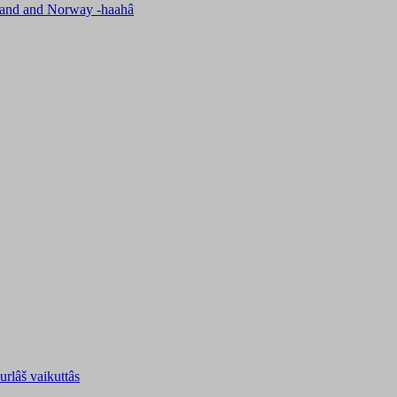
nland and Norway -haahâ
uurlâš vaikuttâs