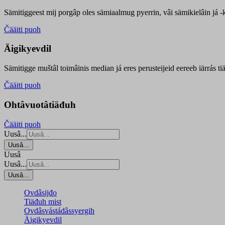
Sämitiggeest mij porgâp oles sämiaalmug pyerrin, vâi sämikielâin já -ku
Čääiti puoh
Äigikyevdil
Sämitigge muštâl toimâinis median já eres perusteijeid eereeb iärrás ti
Čääiti puoh
Ohtâvuotâtiäđuh
Čääiti puoh
Uusâ...
Uusâ...
Uusâ
Uusâ...
Uusâ...
Ovdâsijđo
Tiäđuh mist
Ovdâsvástádâssyergih
Äigikyevdil