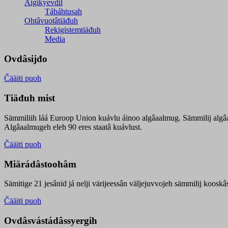
Äigikyevdil
Tábáhtusah
Ohtâvuotâtiäđuh
Rekigistemtiäđuh
Media
Ovdâsijđo
Čääiti puoh
Tiäđuh mist
Sämmiliih láá Euroop Union kuávlu áinoo algâaalmug. Sämmilij algâ
Algâaalmugeh eleh 90 eres staatâ kuávlust.
Čääiti puoh
Miärádâstoohâm
Sämitige 21 jesânid já nelji värijeessân väljejuvvojeh sämmilij koosk
Čääiti puoh
Ovdâsvástádâssyergih