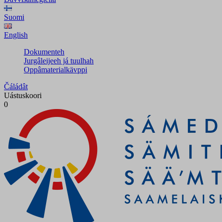
Suomi
English
Dokumenteh
Jurgâleijeeh já tuulhah
Oppâmaterialkävppi
Čáládât
Uástuskoori
0