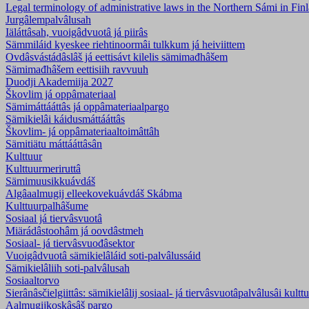
Legal terminology of administrative laws in the Northern Sámi in Fi
Jurgâlempalvâlusah
Iäláttâsah, vuoigâdvuotâ já piirâs
Sämmiláid kyeskee riehtinoormâi tulkkum já heiviittem
Ovdâsvástádâslâš já eettisávt kilelis sämimađhâšem
Sämimađhâšem eettisiih ravvuuh
Duodji Akademiija 2027
Škovlim já oppâmateriaal
Sämimáttááttâs já oppâmateriaalpargo
Sämikielâi káidusmáttááttâs
Škovlim- já oppâmateriaaltoimâttâh
Sämitiätu máttááttâsân
Kulttuur
Kulttuurmeriruttâ
Sämimuusikkuávdáš
Algâaalmugij elleekovekuávdáš Skábma
Kulttuurpalhâšume
Sosiaal já tiervâsvuotâ
Miärádâstoohâm já oovdâstmeh
Sosiaal- já tiervâsvuođâsektor
Vuoigâdvuotâ sämikielâláid soti-palvâlussáid
Sämikielâliih soti-palvâlusah
Sosiaaltorvo
Sierânâsčielgiittâs: sämikielâlij sosiaal- já tiervâsvuotâpalvâlusâi kultt
Aalmugijkoskâsâš pargo