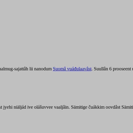
aalmug-sajattâh lii nanodum
Suomâ vuáđulaavâst
. Suullân 6 prooseent
âst jyehi niäljád ive olášuvvee vaaljâin. Sämitige čuákkim oovdâst Säm