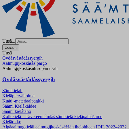
Uusâ...
Uusâ...
Uusâ
Ovdâsvástádâssyergih
Aalmugijkoskâsâš pargo
Aalmugijkoskâsiih sopâmušah
Ovdâsvástádâssyergih
Sämikielah
Kielâpiervâltoimâ
Kuáti -materiaalpaŋkki
Säämi Kielâkäldee
Säämi kielâtaho
Kollekielâ – Tave-eennâmlâš sämikielâ kielâpalhâšume
Kielâokko
Algâaalmugkielâi aalmugijkoskâsâžžân ihelohheen IDIL 2022–2032