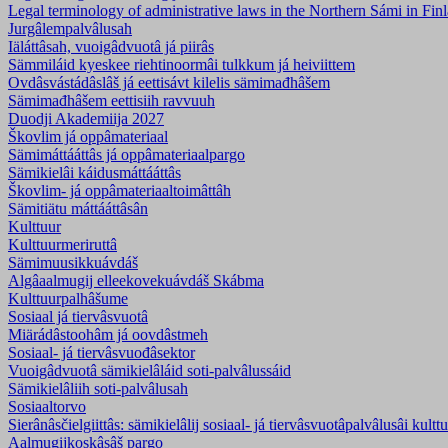
Legal terminology of administrative laws in the Northern Sámi in Fi
Jurgâlempalvâlusah
Iäláttâsah, vuoigâdvuotâ já piirâs
Sämmiláid kyeskee riehtinoormâi tulkkum já heiviittem
Ovdâsvástádâslâš já eettisávt kilelis sämimađhâšem
Sämimađhâšem eettisiih ravvuuh
Duodji Akademiija 2027
Škovlim já oppâmateriaal
Sämimáttááttâs já oppâmateriaalpargo
Sämikielâi káidusmáttááttâs
Škovlim- já oppâmateriaaltoimâttâh
Sämitiätu máttááttâsân
Kulttuur
Kulttuurmeriruttâ
Sämimuusikkuávdáš
Algâaalmugij elleekovekuávdáš Skábma
Kulttuurpalhâšume
Sosiaal já tiervâsvuotâ
Miärádâstoohâm já oovdâstmeh
Sosiaal- já tiervâsvuođâsektor
Vuoigâdvuotâ sämikielâláid soti-palvâlussáid
Sämikielâliih soti-palvâlusah
Sosiaaltorvo
Sierânâsčielgiittâs: sämikielâlij sosiaal- já tiervâsvuotâpalvâlusâi kultt
Aalmugijkoskâsâš pargo