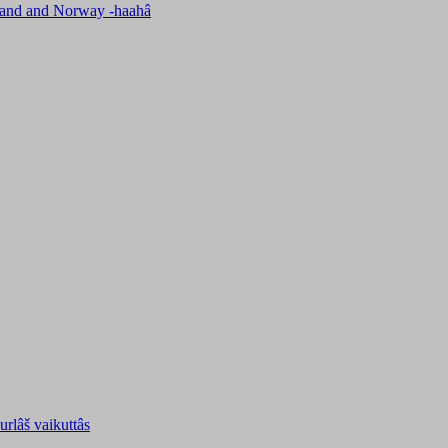
nland and Norway -haahâ
uurlâš vaikuttâs