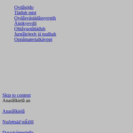
Ovdâsijđo
Tiäđuh mist
Ovdâsvástádâssyergih
Äigikyevdil
Ohtâvuotâtiäđuh
Jurgâleijeeh já tuulhah
Oppâmaterialkävppi
Skip to content
Anarâškielâ
an
Anarâškielâ
Nuõrttsääʹmǩiõll
Davvisámegiella