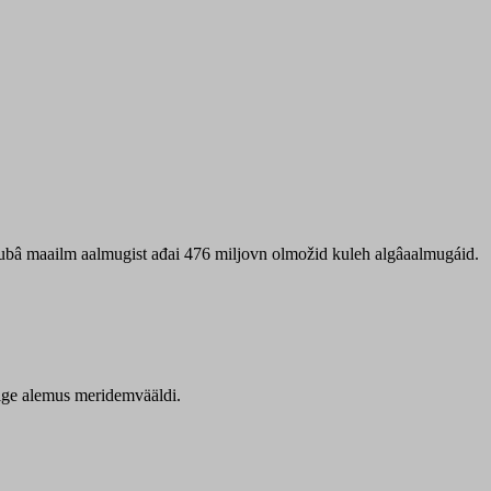
 ubâ maailm aalmugist ađai 476 miljovn olmožid kuleh algâaalmugáid.
itige alemus meridemvääldi.