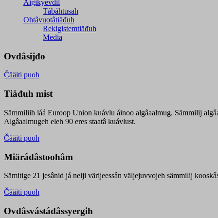
Äigikyevdil
Tábáhtusah
Ohtâvuotâtiäđuh
Rekigistemtiäđuh
Media
Ovdâsijđo
Čääiti puoh
Tiäđuh mist
Sämmiliih láá Euroop Union kuávlu áinoo algâaalmug. Sämmilij algâ
Algâaalmugeh eleh 90 eres staatâ kuávlust.
Čääiti puoh
Miärádâstoohâm
Sämitige 21 jesânid já nelji värijeessân väljejuvvojeh sämmilij koosk
Čääiti puoh
Ovdâsvástádâssyergih