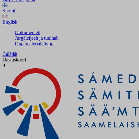
Suomi
English
Dokumenteh
Jurgâleijeeh já tuulhah
Oppâmaterialkävppi
Čáládât
Uástuskoori
0