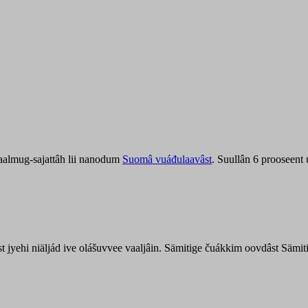
aalmug-sajattâh lii nanodum
Suomâ vuáđulaavâst
. Suullân 6 prooseent
âst jyehi niäljád ive olášuvvee vaaljâin. Sämitige čuákkim oovdâst Säm