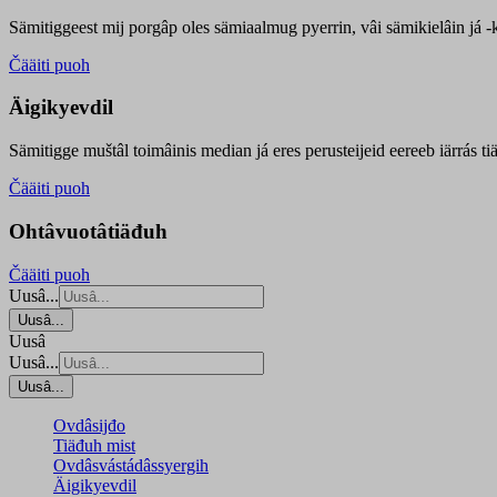
Sämitiggeest mij porgâp oles sämiaalmug pyerrin, vâi sämikielâin já -ku
Čääiti puoh
Äigikyevdil
Sämitigge muštâl toimâinis median já eres perusteijeid eereeb iärrás ti
Čääiti puoh
Ohtâvuotâtiäđuh
Čääiti puoh
Uusâ...
Uusâ...
Uusâ
Uusâ...
Uusâ...
Ovdâsijđo
Tiäđuh mist
Ovdâsvástádâssyergih
Äigikyevdil