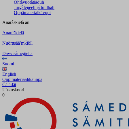
Ohtâvuotâtiäđuh
Jurgâleijeeh já tuulhah
Oppâmaterialkävppi
Anarâškielâ
an
Anarâškielâ
Nuõrttsääʹmǩiõll
Davvisámegiella
Suomi
English
Oppimateriaalikauppa
Čáládât
Uástuskoori
0