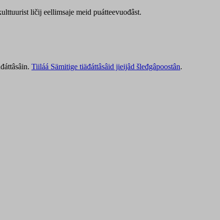
lttuurist ličij eellimsaje meid puátteevuođâst.
äđáttâsâin.
Tiiláá Sämitige tiäđáttâsâid jieijâd šleđgâpoostân
.