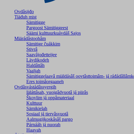
Ovdâsijđo
Tiäđuh mist
Sämitigge
Pargoost Sämitiggeest
Säämi kulttuurkuávdáš Sajos
Miärádâstoohâm
Sämitige čuákkim
Stivrâ
Saavâjođetteijee
Lävdikodeh
Haldâttâh
Vaaljah
Sämitiggelaavâ miäldásâš oovtâsttoimâm- já ráđádâllâmk
Eres toimâorgaaneh
Ovdâsvástádâssyergih
Iäláttâsah, vuoigâdvuotâ já piirâs
Škovlim já oppâmateriaal
Kulttuur
Sämikielah
Sosiaal já tiervâsvuotâ
Aalmugijkoskâsâš pargo
Párnááh já nuorah
Haavah