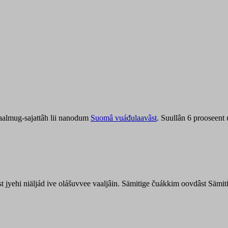
aalmug-sajattâh lii nanodum
Suomâ vuáđulaavâst
. Suullân 6 prooseent
âst jyehi niäljád ive olášuvvee vaaljâin. Sämitige čuákkim oovdâst Säm