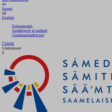
Suomi
English
Dokumenteh
Jurgâleijeeh já tuulhah
Oppâmaterialkävppi
Čáládât
Uástuskoori
0