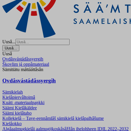
Uusâ...
Uusâ...
Uusâ
Ovdâsvástádâssyergih
Škovlim já oppâmateriaal
Sämitiätu máttááttâsân
Ovdâsvástádâssyergih
Sämikielah
Kielâpiervâltoimâ
Kuáti -materiaalpaŋkki
Säämi Kielâkäldee
Säämi kielâtaho
Kollekielâ – Tave-eennâmlâš sämikielâ kielâpalhâšume
Kielâokko
Algâaalmugkielâi aalmugijkoskâsâžžân ihelohheen IDIL 2022–2032