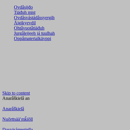
Ovdâsijđo
Tiäđuh mist
Ovdâsvástádâssyergih
Äigikyevdil
Ohtâvuotâtiäđuh
Jurgâleijeeh já tuulhah
Oppâmaterialkävppi
Skip to content
Anarâškielâ
an
Anarâškielâ
Nuõrttsääʹmǩiõll
Davvisámegiella