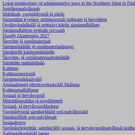
Legal terminology of administrative laws in the Northern Sámi in Fi
Jurgâlempalvâlusah
Iäláttâsah, vuoigâdvuotâ já piirâs
Sämmiláid kyeskee riehtinoormâi tulkkum já heiviittem
Ovdâsvástádâslâš já eettisávt kilelis sämimađhâšem
Sämimađhâšem eettisiih ravvuuh
Duodji Akademiija 2027
Škovlim já oppâmateriaal
Sämimáttááttâs já oppâmateriaalpargo
Sämikielâi káidusmáttááttâs
Škovlim- já oppâmateriaaltoimâttâh
Sämitiätu máttááttâsân
Kulttuur
Kulttuurmeriruttâ
Sämimuusikkuávdáš
Algâaalmugij elleekovekuávdáš Skábma
Kulttuurpalhâšume
Sosiaal já tiervâsvuotâ
Miärádâstoohâm já oovdâstmeh
Sosiaal- já tiervâsvuođâsektor
Vuoigâdvuotâ sämikielâláid soti-palvâlussáid
Sämikielâliih soti-palvâlusah
Sosiaaltorvo
Sierânâsčielgiittâs: sämikielâlij sosiaal- já tiervâsvuotâpalvâlusâi kultt
Aalmugijkoskâsâš pargo