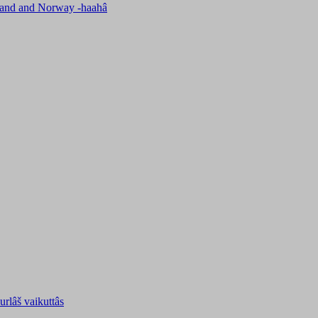
nland and Norway -haahâ
uurlâš vaikuttâs