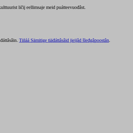
lttuurist ličij eellimsaje meid puátteevuođâst.
äđáttâsâin.
Tiiláá Sämitige tiäđáttâsâid jieijâd šleđgâpoostân
.