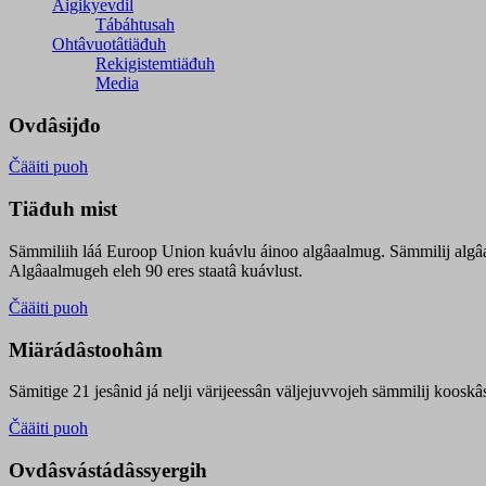
Äigikyevdil
Tábáhtusah
Ohtâvuotâtiäđuh
Rekigistemtiäđuh
Media
Ovdâsijđo
Čääiti puoh
Tiäđuh mist
Sämmiliih láá Euroop Union kuávlu áinoo algâaalmug. Sämmilij algâ
Algâaalmugeh eleh 90 eres staatâ kuávlust.
Čääiti puoh
Miärádâstoohâm
Sämitige 21 jesânid já nelji värijeessân väljejuvvojeh sämmilij koosk
Čääiti puoh
Ovdâsvástádâssyergih