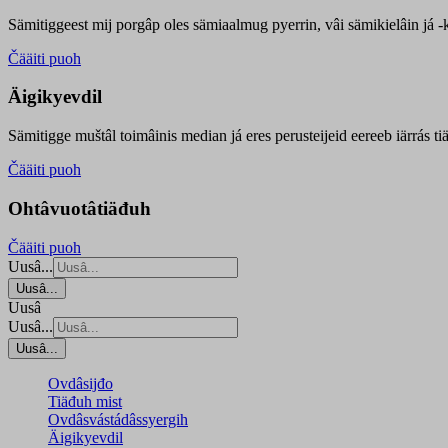
Sämitiggeest mij porgâp oles sämiaalmug pyerrin, vâi sämikielâin já -ku
Čääiti puoh
Äigikyevdil
Sämitigge muštâl toimâinis median já eres perusteijeid eereeb iärrás ti
Čääiti puoh
Ohtâvuotâtiäđuh
Čääiti puoh
Uusâ...
Uusâ...
Uusâ
Uusâ...
Uusâ...
Ovdâsijđo
Tiäđuh mist
Ovdâsvástádâssyergih
Äigikyevdil