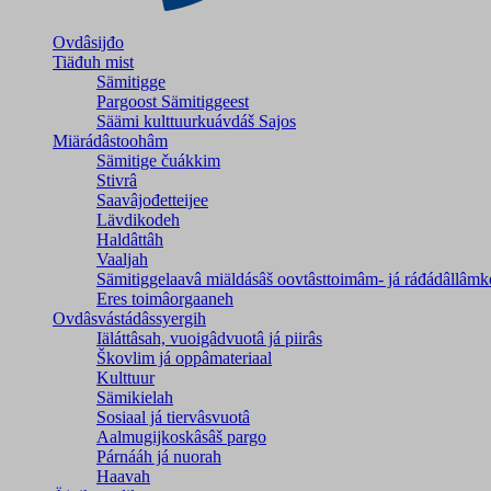
Ovdâsijđo
Tiäđuh mist
Sämitigge
Pargoost Sämitiggeest
Säämi kulttuurkuávdáš Sajos
Miärádâstoohâm
Sämitige čuákkim
Stivrâ
Saavâjođetteijee
Lävdikodeh
Haldâttâh
Vaaljah
Sämitiggelaavâ miäldásâš oovtâsttoimâm- já ráđádâllâmk
Eres toimâorgaaneh
Ovdâsvástádâssyergih
Iäláttâsah, vuoigâdvuotâ já piirâs
Škovlim já oppâmateriaal
Kulttuur
Sämikielah
Sosiaal já tiervâsvuotâ
Aalmugijkoskâsâš pargo
Párnááh já nuorah
Haavah