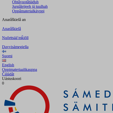
Ohtâvuotâtiäđuh
Jurgâleijeeh já tuulhah
Oppâmaterialkävppi
Anarâškielâ
an
Anarâškielâ
Nuõrttsääʹmǩiõll
Davvisámegiella
Suomi
English
Oppimateriaalikauppa
Čáládât
Uástuskoori
0