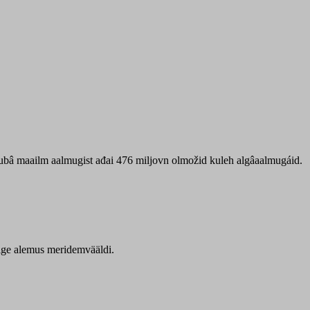
 ubâ maailm aalmugist ađai 476 miljovn olmožid kuleh algâaalmugáid.
itige alemus meridemvääldi.