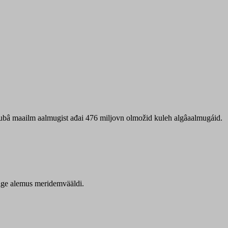
 ubâ maailm aalmugist ađai 476 miljovn olmožid kuleh algâaalmugáid.
itige alemus meridemvääldi.