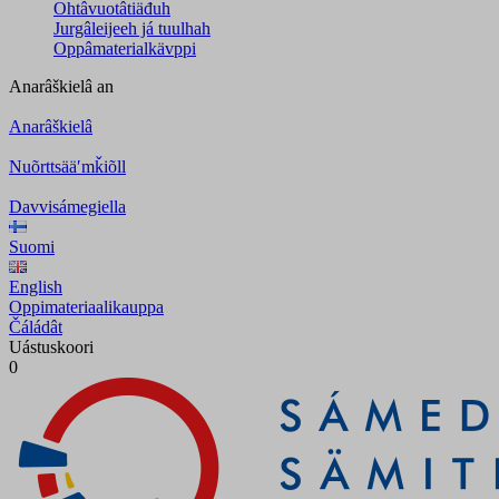
Ohtâvuotâtiäđuh
Jurgâleijeeh já tuulhah
Oppâmaterialkävppi
Anarâškielâ
an
Anarâškielâ
Nuõrttsääʹmǩiõll
Davvisámegiella
Suomi
English
Oppimateriaalikauppa
Čáládât
Uástuskoori
0