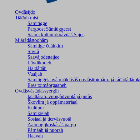
Ovdâsijđo
Tiäđuh mist
Sämitigge
Pargoost Sämitiggeest
Säämi kulttuurkuávdáš Sajos
Miärádâstoohâm
Sämitige čuákkim
Stivrâ
Saavâjođetteijee
Lävdikodeh
Haldâttâh
Vaaljah
Sämitiggelaavâ miäldásâš oovtâsttoimâm- já ráđádâllâmk
Eres toimâorgaaneh
Ovdâsvástádâssyergih
Iäláttâsah, vuoigâdvuotâ já piirâs
Škovlim já oppâmateriaal
Kulttuur
Sämikielah
Sosiaal já tiervâsvuotâ
Aalmugijkoskâsâš pargo
Párnááh já nuorah
Haavah