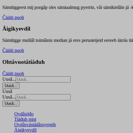
Sämitiggeest mij porgâp oles sämiaalmug pyerrin, vâi sämikielâin já -ku
Čääiti puoh
Äigikyevdil
Sämitigge muštâl toimâinis median já eres perusteijeid eereeb iärrás ti
Čääiti puoh
Ohtâvuotâtiäđuh
Čääiti puoh
Uusâ...
Uusâ...
Uusâ
Uusâ...
Uusâ...
Ovdâsijđo
Tiäđuh mist
Ovdâsvástádâssyergih
Äigikyevdil