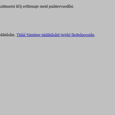
lttuurist ličij eellimsaje meid puátteevuođâst.
äđáttâsâin.
Tiiláá Sämitige tiäđáttâsâid jieijâd šleđgâpoostân
.