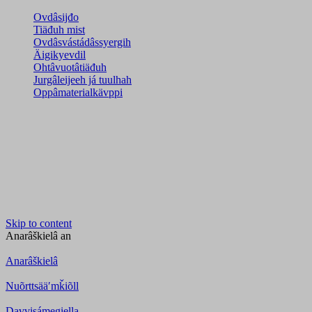
Ovdâsijđo
Tiäđuh mist
Ovdâsvástádâssyergih
Äigikyevdil
Ohtâvuotâtiäđuh
Jurgâleijeeh já tuulhah
Oppâmaterialkävppi
Skip to content
Anarâškielâ
an
Anarâškielâ
Nuõrttsääʹmǩiõll
Davvisámegiella