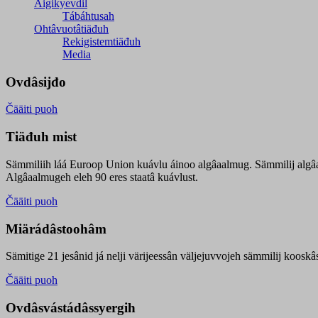
Äigikyevdil
Tábáhtusah
Ohtâvuotâtiäđuh
Rekigistemtiäđuh
Media
Ovdâsijđo
Čääiti puoh
Tiäđuh mist
Sämmiliih láá Euroop Union kuávlu áinoo algâaalmug. Sämmilij algâ
Algâaalmugeh eleh 90 eres staatâ kuávlust.
Čääiti puoh
Miärádâstoohâm
Sämitige 21 jesânid já nelji värijeessân väljejuvvojeh sämmilij koosk
Čääiti puoh
Ovdâsvástádâssyergih