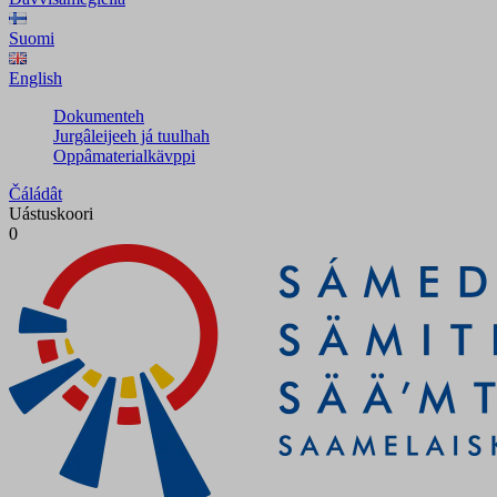
Suomi
English
Dokumenteh
Jurgâleijeeh já tuulhah
Oppâmaterialkävppi
Čáládât
Uástuskoori
0