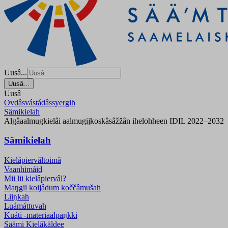
Uusâ...
Uusâ...
Uusâ
Ovdâsvástádâssyergih
Sämikielah
Algâaalmugkielâi aalmugijkoskâsâžžân ihelohheen IDIL 2022–2032
Sämikielah
Kielâpiervâltoimâ
Vaanhimáid
Mii lii kielâpiervâl?
Maŋgii koijâdum koččâmušah
Liiŋkah
Luámáttuvah
Kuáti -materiaalpaŋkki
Säämi Kielâkäldee