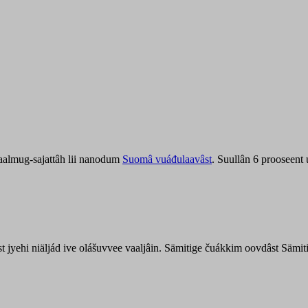
aalmug-sajattâh lii nanodum
Suomâ vuáđulaavâst
. Suullân 6 prooseent
âst jyehi niäljád ive olášuvvee vaaljâin. Sämitige čuákkim oovdâst Säm