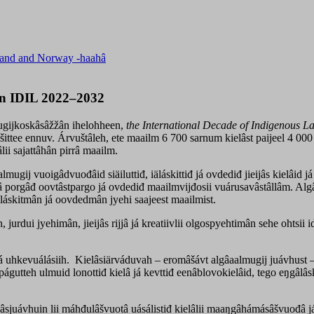
nland and Norway -haahâ
en IDIL 2022–2032
ugijkoskâsâžžân ihelohheen,
the International Decade of Indigenous L
ttee ennuv. Árvuštâleh, ete maailm 6 700 sarnum kielâst paijeel 4 000 k
ii sajattâhân pirrâ maailm.
lmugij vuoigâdvuođâid siäiluttiđ, iäláskittiđ já ovdediđ jieijâs kielâid
đâ porgâđ oovtâstpargo já ovdediđ maailmvijđosii vuárusavâstâllâm. Al
äláskitmân já oovdedmân jyehi saajeest maailmist.
urdui jyehimân, jieijâs rijjâ já kreatiivlii olgospyehtimân sehe ohtsii i
á uhkevuálásiih. Kielâsiärváduvah – eromâšávt algâaalmugij juávhust – k
águtteh ulmuid lonottiđ kielâ já kevttiđ eenâblovokielâid, tego eŋgâlâskiel
nâsjuávhuin lii máhđulâšvuotâ uásálistiđ kielâlii maaŋgâhámásâšvuođâ j