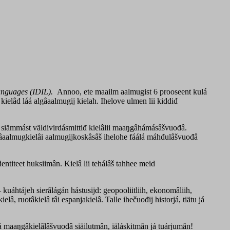
anguages (IDIL)
.
Annoo, ete maailm aalmugist 6 prooseent kulá
ielâd láá algâaalmugij kielah. Ihelove ulmen lii kiddiđ
 já siämmást väldivirdásmittiđ kielâlii maaŋgâhámásâšvuođâ.
gâaalmugkielâi aalmugijkoskâsâš ihelohe fáálá máhđulâšvuođâ
dentiteet huksiimân. Kielâ lii tehálâš tahhee meid
uáhtájeh sierâlágán hástusijd: geopooliitliih, ekonomâliih,
â, ruotâkielâ tâi espanjakielâ. Talle ihečuođij historjá, tiätu já
á maaŋgâkielâlâšvuođâ siäilutmân, iäláskitmân já tuárjumân!