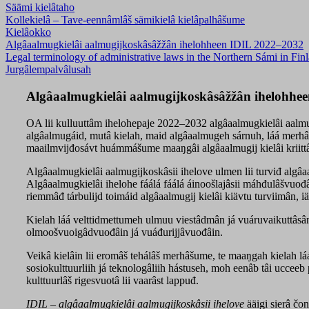
Säämi kielâtaho
Kollekielâ – Tave-eennâmlâš sämikielâ kielâpalhâšume
Kielâokko
Algâaalmugkielâi aalmugijkoskâsâžžân ihelohheen IDIL 2022–2032
Legal terminology of administrative laws in the Northern Sámi in Fi
Jurgâlempalvâlusah
Algâaalmugkielâi aalmugijkoskâsâžžân ihelohhe
OA lii kulluuttâm ihelohepaje 2022–2032 algâaalmugkielâi aalm
algâalmugáid, mutâ kielah, maid algâaalmugeh sárnuh, láá merhâši
maailmvijđosávt huámmášume maaŋgâi algâaalmugij kielâi kriittâl
Algâaalmugkielâi aalmugijkoskâsii ihelove ulmen lii turviđ algâaa
Algâaalmugkielâi ihelohe fáálá fáálá áinoošlajâsii máhđulâšvuo
riemmâđ tárbulijd toimáid algâaalmugij kielâi kiävtu turviimân, i
Kielah láá velttidmettumeh ulmuu viestâdmân já vuáruvaikuttâsân, j
olmoošvuoigâdvuođâin já vuáđurijjâvuođâin.
Veikâ kielâin lii eromâš tehálâš merhâšume, te maaŋgah kielah lá
sosiokulttuurliih já teknologâliih hástuseh, moh eenâb tâi ucceeb p
kulttuurlâš rigesvuotâ lii vaarâst lappuđ.
IDIL – algâaalmugkielâi aalmugijkoskâsii ihelove
ääigi sierâ čo