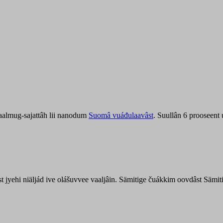
aalmug-sajattâh lii nanodum
Suomâ vuáđulaavâst
. Suullân 6 prooseent
âst jyehi niäljád ive olášuvvee vaaljâin. Sämitige čuákkim oovdâst Säm