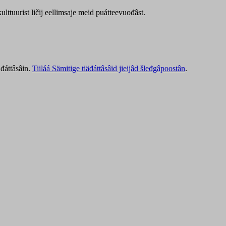
lttuurist ličij eellimsaje meid puátteevuođâst.
äđáttâsâin.
Tiiláá Sämitige tiäđáttâsâid jieijâd šleđgâpoostân
.