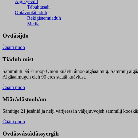
Äigikyevdil
Tábáhtusah
Ohtâvuotâtiäđuh
Rekigistemtiäđuh
Media
Ovdâsijđo
Čääiti puoh
Tiäđuh mist
Sämmiliih láá Euroop Union kuávlu áinoo algâaalmug. Sämmilij algâ
Algâaalmugeh eleh 90 eres staatâ kuávlust.
Čääiti puoh
Miärádâstoohâm
Sämitige 21 jesânid já nelji värijeessân väljejuvvojeh sämmilij koosk
Čääiti puoh
Ovdâsvástádâssyergih