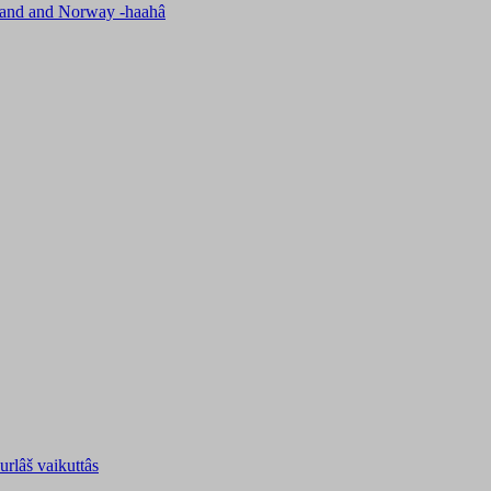
nland and Norway -haahâ
uurlâš vaikuttâs