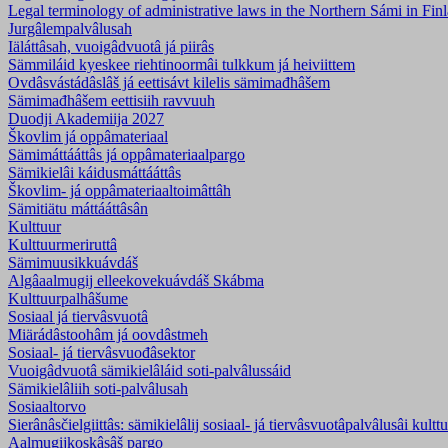
Legal terminology of administrative laws in the Northern Sámi in Fi
Jurgâlempalvâlusah
Iäláttâsah, vuoigâdvuotâ já piirâs
Sämmiláid kyeskee riehtinoormâi tulkkum já heiviittem
Ovdâsvástádâslâš já eettisávt kilelis sämimađhâšem
Sämimađhâšem eettisiih ravvuuh
Duodji Akademiija 2027
Škovlim já oppâmateriaal
Sämimáttááttâs já oppâmateriaalpargo
Sämikielâi káidusmáttááttâs
Škovlim- já oppâmateriaaltoimâttâh
Sämitiätu máttááttâsân
Kulttuur
Kulttuurmeriruttâ
Sämimuusikkuávdáš
Algâaalmugij elleekovekuávdáš Skábma
Kulttuurpalhâšume
Sosiaal já tiervâsvuotâ
Miärádâstoohâm já oovdâstmeh
Sosiaal- já tiervâsvuođâsektor
Vuoigâdvuotâ sämikielâláid soti-palvâlussáid
Sämikielâliih soti-palvâlusah
Sosiaaltorvo
Sierânâsčielgiittâs: sämikielâlij sosiaal- já tiervâsvuotâpalvâlusâi kultt
Aalmugijkoskâsâš pargo