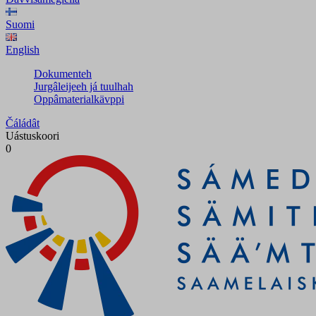
Suomi
English
Dokumenteh
Jurgâleijeeh já tuulhah
Oppâmaterialkävppi
Čáládât
Uástuskoori
0