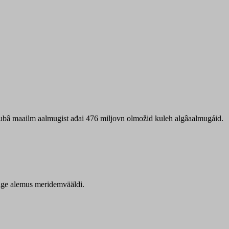
 ubâ maailm aalmugist ađai 476 miljovn olmožid kuleh algâaalmugáid.
itige alemus meridemvääldi.