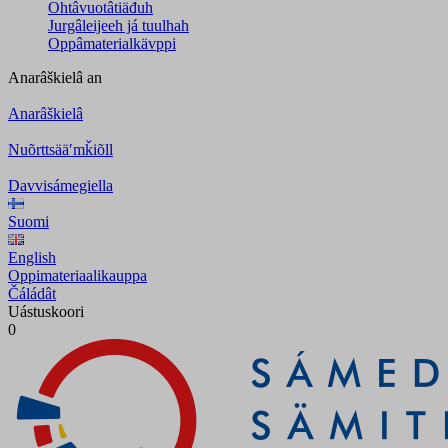
Ohtâvuotâtiäđuh
Jurgâleijeeh já tuulhah
Oppâmaterialkävppi
Anarâškielâ
an
Anarâškielâ
Nuõrttsääʹmǩiõll
Davvisámegiella
Suomi
English
Oppimateriaalikauppa
Čáládât
Uástuskoori
0