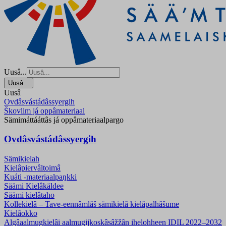
Uusâ...
Uusâ...
Uusâ
Ovdâsvástádâssyergih
Škovlim já oppâmateriaal
Sämimáttááttâs já oppâmateriaalpargo
Ovdâsvástádâssyergih
Sämikielah
Kielâpiervâltoimâ
Kuáti -materiaalpaŋkki
Säämi Kielâkäldee
Säämi kielâtaho
Kollekielâ – Tave-eennâmlâš sämikielâ kielâpalhâšume
Kielâokko
Algâaalmugkielâi aalmugijkoskâsâžžân ihelohheen IDIL 2022–2032