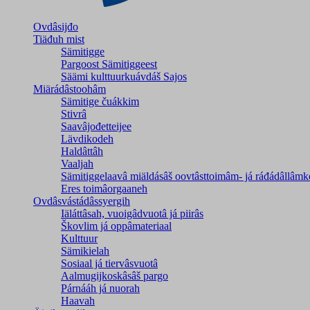
Ovdâsijđo
Tiäđuh mist
Sämitigge
Pargoost Sämitiggeest
Säämi kulttuurkuávdáš Sajos
Miärádâstoohâm
Sämitige čuákkim
Stivrâ
Saavâjođetteijee
Lävdikodeh
Haldâttâh
Vaaljah
Sämitiggelaavâ miäldásâš oovtâsttoimâm- já ráđádâllâmk
Eres toimâorgaaneh
Ovdâsvástádâssyergih
Iäláttâsah, vuoigâdvuotâ já piirâs
Škovlim já oppâmateriaal
Kulttuur
Sämikielah
Sosiaal já tiervâsvuotâ
Aalmugijkoskâsâš pargo
Párnááh já nuorah
Haavah