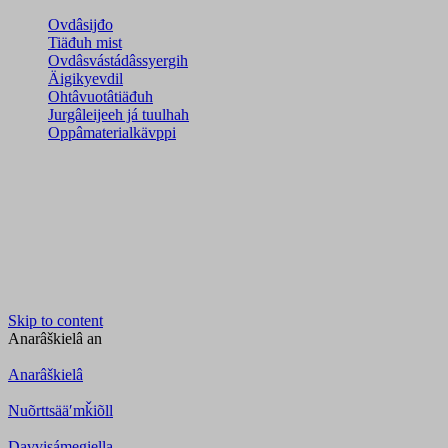
Ovdâsijđo
Tiäđuh mist
Ovdâsvástádâssyergih
Äigikyevdil
Ohtâvuotâtiäđuh
Jurgâleijeeh já tuulhah
Oppâmaterialkävppi
Skip to content
Anarâškielâ
an
Anarâškielâ
Nuõrttsääʹmǩiõll
Davvisámegiella