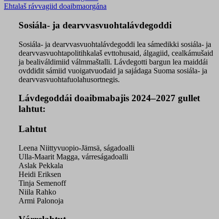
Ehtalaš rávvagiid doaibmaorgána
Sosiála- ja dearvvasvuohtalávdegoddi
Sosiála- ja dearvvasvuohtalávdegoddi lea sámedikki sosiála- ja
dearvvasvuohtapolitihkalaš evttohusaid, álgagiid, cealkámušaid
ja bealiváldimiid válmmaštalli. Lávdegotti bargun lea maiddái
ovddidit sámiid vuoigatvuođaid ja sajádaga Suoma sosiála- ja
dearvvasvuohtafuolahusortnegis.
Lávdegoddái doaibmabajis 2024–2027 gullet
lahtut:
Lahtut
Leena Niittyvuopio-Jämsä, ságadoalli
Ulla-Maarit Magga, várreságadoalli
Aslak Pekkala
Heidi Eriksen
Tinja Semenoff
Niila Rahko
Armi Palonoja