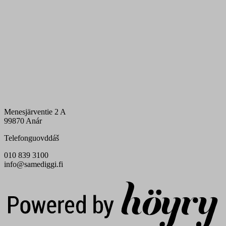
Menesjärventie 2 A
99870 Anár
Telefonguovddáš
010 839 3100
info@samediggi.fi
Digi- ja mainostoimisto Höyry Rovaniemi ja Oulu