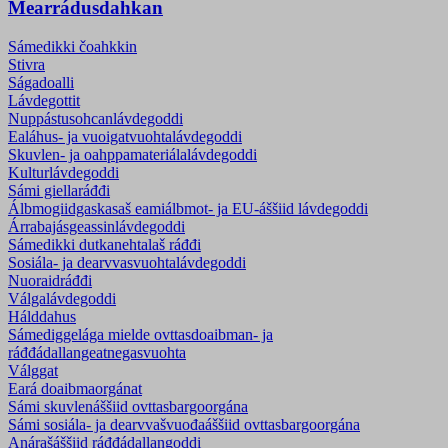
Mearrádusdahkan
Sámedikki čoahkkin
Stivra
Ságadoalli
Lávdegottit
Nuppástusohcanlávdegoddi
Ealáhus- ja vuoigatvuohtalávdegoddi
Skuvlen- ja oahppamateriála­lávdegoddi
Kulturlávdegoddi
Sámi giellaráđđi
Álbmogiidgaskasaš eamiálbmot- ja EU-áššiid lávdegoddi
Árrabajásgeassinlávdegoddi
Sámedikki dutkanehtalaš ráđđi
Sosiála- ja dearvvasvuohta­lávdegoddi
Nuoraidráđđi
Válgalávdegoddi
Hálddahus
Sámediggelága mielde ovttasdoaibman- ja
ráđđádallangeatnegasvuohta
Válggat
Eará doaibmaorgánat
Sámi skuvlenáššiid ovttasbargoorgána
Sámi sosiála- ja dearvvašvuođaáššiid ovttasbargoorgána
Anárašáššiid ráđđádallangoddi