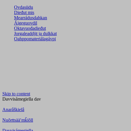
Ovdasiidu
Dieđut mis
Mearrádusdahkan
Áigeguovdil
Oktavuođadieđut
Jorgaleaddjit ja dulkkat
Oahppomateriálagávpi
Skip to content
Davvisámegiella
dav
Anarâškielâ
Nuõrttsääʹmǩiõll
Davvisámegiella