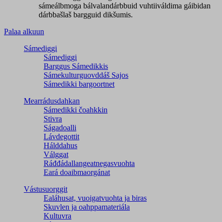
sámeálbmoga bálvalandárbbuid vuhtiiváldima gáibidan
dárbbašlaš bargguid dikšumis.
Palaa alkuun
Sámediggi
Sámediggi
Barggus Sámedikkis
Sámekulturguovddáš Sajos
Sámedikki bargoortnet
Mearrádusdahkan
Sámedikki čoahkkin
Stivra
Ságadoalli
Lávdegottit
Hálddahus
Válggat
Ráđđádallangeatnegas­vuohta
Eará doaibmaorgánat
Vástusuorggit
Ealáhusat, vuoigatvuohta ja biras
Skuvlen ja oahppamateriála
Kultuvra