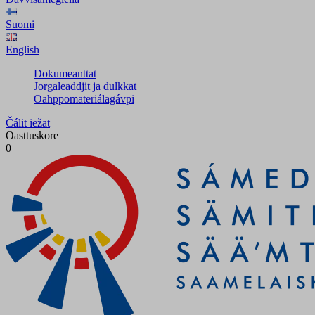
Suomi
English
Dokumeanttat
Jorgaleaddjit ja dulkkat
Oahppomateriálagávpi
Čálit iežat
Oasttuskore
0