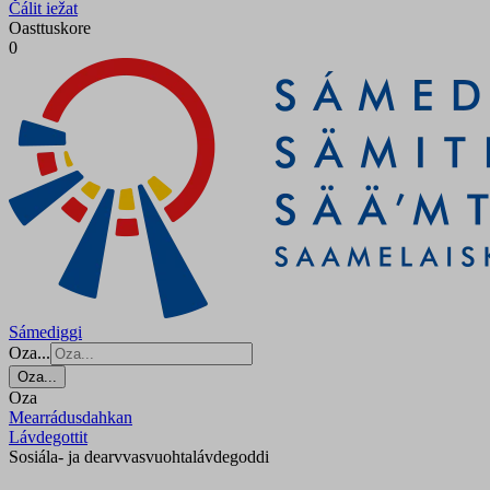
Čálit iežat
Oasttuskore
0
Sámediggi
Oza...
Oza...
Oza
Mearrádusdahkan
Lávdegottit
Sosiála- ja dearvvasvuohta­lávdegoddi