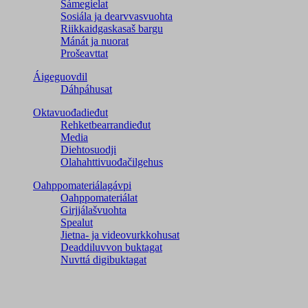
Sámegielat
Sosiála ja dearvvasvuohta
Riikkaidgaskasaš bargu
Mánát ja nuorat
Prošeavttat
Áigeguovdil
Dáhpáhusat
Oktavuođadieđut
Rehketbearrandieđut
Media
Diehtosuodji
Olahahttivuođačilgehus
Oahppomateriálagávpi
Oahppomateriálat
Girjjálašvuohta
Spealut
Jietna- ja videovurkkohusat
Deaddiluvvon buktagat
Nuvttá digibuktagat