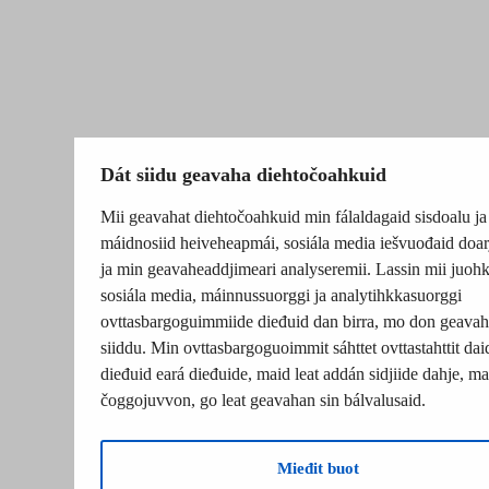
Dát siidu geavaha diehtočoahkuid
Mii geavahat diehtočoahkuid min fálaldagaid sisdoalu ja
máidnosiid heiveheapmái, sosiála media iešvuođaid doar
ja min geavaheaddjimeari analyseremii. Lassin mii juohk
sosiála media, máinnussuorggi ja analytihkkasuorggi
ovttasbargoguimmiide dieđuid dan birra, mo don geavah
siiddu. Min ovttasbargoguoimmit sáhttet ovttastahttit dai
dieđuid eará dieđuide, maid leat addán sidjiide dahje, mat
čoggojuvvon, go leat geavahan sin bálvalusaid.
Mieđit buot