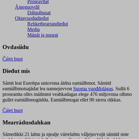
Prošeavttat
Áigeguovdil
Dáhpáhusat
Oktavuođadieđut
Rehketbearrandieđut
Media
Mánát ja nuorat
Ovdasiidu
Čájet buot
Dieđut mis
Sámit leat Eurohpa uniovnna áidna eamiálbmot. Sámiid
eamiálbmotsajádat lea nannejuvvon
Suoma vuođđolágas
. Sullii 6
proseantta olles máilmmi veahkadagas elege 476 miljovnna olbmo
gullet eamiálbmogiidda. Eamiálbmogat ellet 90 sierra riikkas.
Čájet buot
Mearrádusdahkan
Sámedikki 21 lahtu ja njealje várrelahtu váljejuvvojit sámiid siste