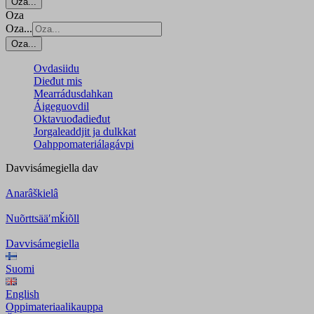
Oza...
Oza
Oza...
Oza...
Ovdasiidu
Dieđut mis
Mearrádusdahkan
Áigeguovdil
Oktavuođadieđut
Jorgaleaddjit ja dulkkat
Oahppomateriálagávpi
Davvisámegiella
dav
Anarâškielâ
Nuõrttsääʹmǩiõll
Davvisámegiella
Suomi
English
Oppimateriaalikauppa