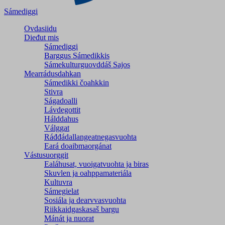
Sámediggi
Ovdasiidu
Dieđut mis
Sámediggi
Barggus Sámedikkis
Sámekulturguovddáš Sajos
Mearrádusdahkan
Sámedikki čoahkkin
Stivra
Ságadoalli
Lávdegottit
Hálddahus
Válggat
Ráđđádallangeatnegas­vuohta
Eará doaibmaorgánat
Vástusuorggit
Ealáhusat, vuoigatvuohta ja biras
Skuvlen ja oahppamateriála
Kultuvra
Sámegielat
Sosiála ja dearvvasvuohta
Riikkaidgaskasaš bargu
Mánát ja nuorat