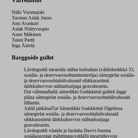
Várrelahtut
Niilo Vuomajoki
Tuomas Aslak Juuso
Anu Avaskari
Aslak Niittyvuopio
Anne Mäkinen
Tuuni Partti
Inga Äärelä
Bargguide gullet
Lávdegoddi mearrida stáhta bušeahtas (váldoluohkká 33,
sosiála- ja dearvvasvuohtaministeriija) sámegielat sosiála-
ja dearvvasvuohtabálvalusaid sihkkarastimii
dárkkuhuvvon stáhtadoarjaga geavaheamis.
Dat válmmaštallá sámedikki čoahkkimii guhkit áigge
plána sámegielat sosiála- ja dearvvasvuohtabálvalusaid
fállamis.
Addá jahkásaččat Sámedikki čoahkkimii čilgehusa
sámegielat sosiála- ja dearvvasvuohtabálvalusaid
sihkkarastimii dárkkuhuvvon stáhtadoarjaga
geavaheamis.
Lávdegoddi vástida ja fuolaha Davvi-Suoma
sosiálasuorggi máhttinguovddážii mearriduvvon