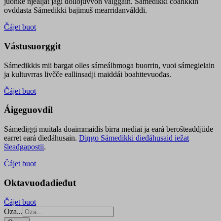
juohke njealját jagi dollojuvvon válggain. Sámedikki čoahkkin
ovddasta Sámedikki bajimuš mearridanválddi.
Čájet buot
Vástusuorggit
Sámedikkis mii bargat olles sámeálbmoga buorrin, vuoi sámegielain
ja kultuvrras livčče eallinsadji maiddái boahttevuođas.
Čájet buot
Áigeguovdil
Sámediggi muitala doaimmaidis birra mediai ja eará berošteaddjiide
earret eará dieđáhusain.
Diŋgo Sámedikki dieđáhusaid iežat
šleađgapostii
.
Čájet buot
Oktavuođadieđut
Čájet buot
Oza...