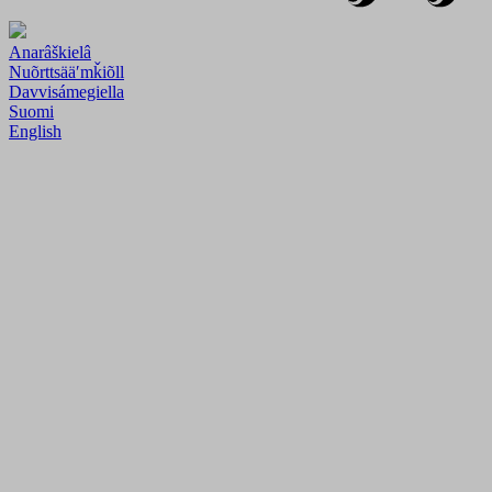
Anarâškielâ
Nuõrttsääʹmǩiõll
Davvisámegiella
Suomi
English