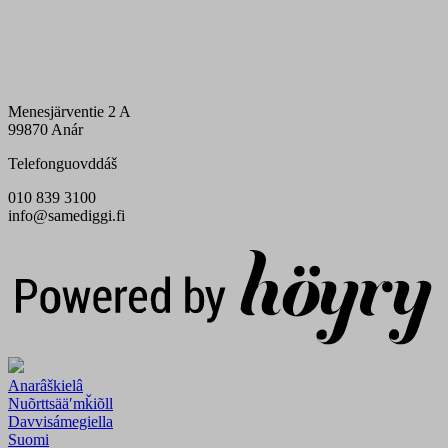
Menesjärventie 2 A
99870 Anár
Telefonguovddáš
010 839 3100
info@samediggi.fi
Digi- ja mainostoimisto Höyry Rovaniemi ja Oulu
Anarâškielâ
Nuõrttsääʹmǩiõll
Davvisámegiella
Suomi