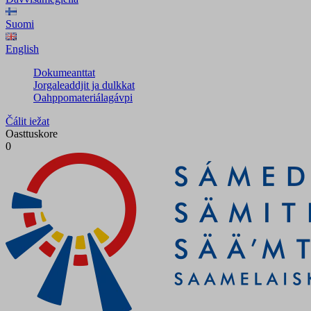
Suomi
English
Dokumeanttat
Jorgaleaddjit ja dulkkat
Oahppomateriálagávpi
Čálit iežat
Oasttuskore
0