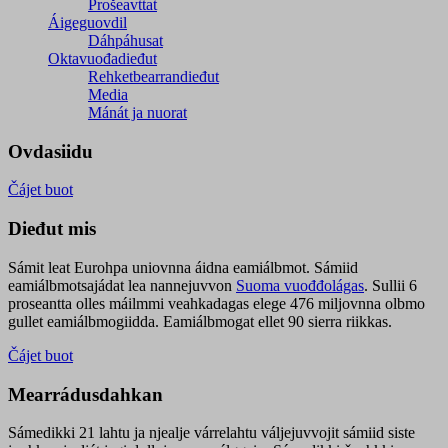
Prošeavttat
Áigeguovdil
Dáhpáhusat
Oktavuođadieđut
Rehketbearrandieđut
Media
Mánát ja nuorat
Ovdasiidu
Čájet buot
Dieđut mis
Sámit leat Eurohpa uniovnna áidna eamiálbmot. Sámiid
eamiálbmotsajádat lea nannejuvvon
Suoma vuođđolágas
. Sullii 6
proseantta olles máilmmi veahkadagas elege 476 miljovnna olbmo
gullet eamiálbmogiidda. Eamiálbmogat ellet 90 sierra riikkas.
Čájet buot
Mearrádusdahkan
Sámedikki 21 lahtu ja njealje várrelahtu váljejuvvojit sámiid siste