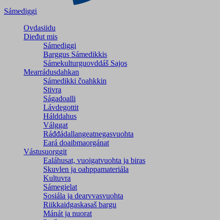
Sámediggi
Ovdasiidu
Dieđut mis
Sámediggi
Barggus Sámedikkis
Sámekulturguovddáš Sajos
Mearrádusdahkan
Sámedikki čoahkkin
Stivra
Ságadoalli
Lávdegottit
Hálddahus
Válggat
Ráđđádallangeatnegas­vuohta
Eará doaibmaorgánat
Vástusuorggit
Ealáhusat, vuoigatvuohta ja biras
Skuvlen ja oahppamateriála
Kultuvra
Sámegielat
Sosiála ja dearvvasvuohta
Riikkaidgaskasaš bargu
Mánát ja nuorat