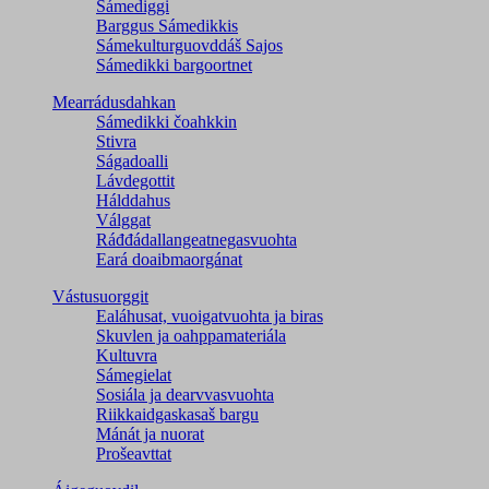
Sámediggi
Barggus Sámedikkis
Sámekulturguovddáš Sajos
Sámedikki bargoortnet
Mearrádusdahkan
Sámedikki čoahkkin
Stivra
Ságadoalli
Lávdegottit
Hálddahus
Válggat
Ráđđádallangeatnegas­vuohta
Eará doaibmaorgánat
Vástusuorggit
Ealáhusat, vuoigatvuohta ja biras
Skuvlen ja oahppamateriála
Kultuvra
Sámegielat
Sosiála ja dearvvasvuohta
Riikkaidgaskasaš bargu
Mánát ja nuorat
Prošeavttat