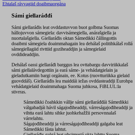
Ehtalaš rávvagiid doaibmaorgána
Sámi giellaráđđi
Sámi giellaráđis leat ovddastuvvon buot golbma Suomas
hállojuvvon sámegiela: davvisámegiella, anárašgiella ja
nuortalašgiella. Giellaráđis oktan Sámedikki čállingottis
doaibmi sámegiela doaimmahagain lea dehálaš politihkálaš rollá
sámegiellagiid rivttiid goziheaddjin ja sámegielaid
ovddideaddjin.
Dehálaš oassi giellaráđi barggus lea ovttabargu davviriikkalaš
sámi giellalávdegottiin ja eará sáme- ja vehádatgielain ja
gieladutkamiin bargi orgánain, ee. Kotus (ruovtturiikka gielaid
guovddáš). Giellaráđis lea maiddái iežas ovddasteaddji Eurohpa
vehádatgielaid doaimmahaga Suoma juhkosa, FiBLUL:la
stivrras.
Sámedikki čoahkkin vállje sámi giellaráđđái Sámedikki
válgabadjái hávil ságajođiheaddji, várreságajođiheaddji ja
vihtta eará lahtu sihke juohkehažžii persovnnalaš
várrelahtu.
Ságajođiheaddji ja várreságajođiheaddji galgaba leat
Sámedikki fásta lahtut.
Giellaráđis galgá leat uhcimustá okta lahttu Suoma