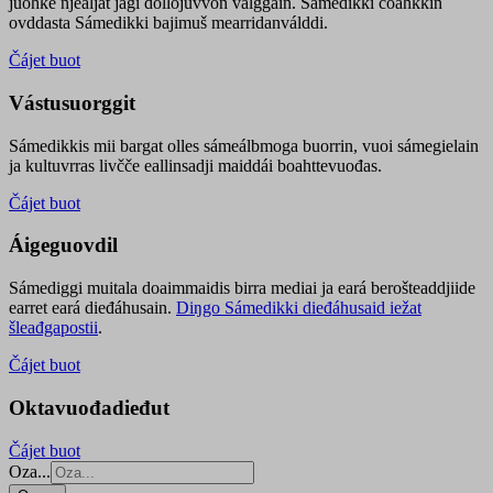
juohke njealját jagi dollojuvvon válggain. Sámedikki čoahkkin
ovddasta Sámedikki bajimuš mearridanválddi.
Čájet buot
Vástusuorggit
Sámedikkis mii bargat olles sámeálbmoga buorrin, vuoi sámegielain
ja kultuvrras livčče eallinsadji maiddái boahttevuođas.
Čájet buot
Áigeguovdil
Sámediggi muitala doaimmaidis birra mediai ja eará berošteaddjiide
earret eará dieđáhusain.
Diŋgo Sámedikki dieđáhusaid iežat
šleađgapostii
.
Čájet buot
Oktavuođadieđut
Čájet buot
Oza...