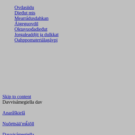
Ovdasiidu
Dieđut mis
Mearrádusdahkan
Áigeguovdil
Oktavuođadieđut
Jorgaleaddjit ja dulkkat
Oahppomateriálagávpi
Skip to content
Davvisámegiella
dav
Anarâškielâ
Nuõrttsääʹmǩiõll
Davvisámegiella