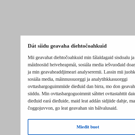
Dát siidu geavaha diehtočoahkuid
Mii geavahat diehtočoahkuid min fálaldagaid sisdoalu ja
máidnosiid heiveheapmái, sosiála media iešvuođaid doar
ja min geavaheaddjimeari analyseremii. Lassin mii juohk
sosiála media, máinnussuorggi ja analytihkkasuorggi
ovttasbargoguimmiide dieđuid dan birra, mo don geavah
siiddu. Min ovttasbargoguoimmit sáhttet ovttastahttit dai
dieđuid eará dieđuide, maid leat addán sidjiide dahje, mat
čoggojuvvon, go leat geavahan sin bálvalusaid.
Mieđit buot