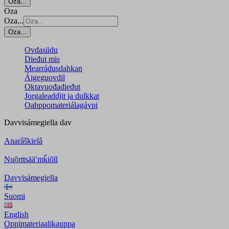
Oza...
Oza
Oza...
Oza...
Ovdasiidu
Dieđut mis
Mearrádusdahkan
Áigeguovdil
Oktavuođadieđut
Jorgaleaddjit ja dulkkat
Oahppomateriálagávpi
Davvisámegiella
dav
Anarâškielâ
Nuõrttsääʹmǩiõll
Davvisámegiella
Suomi
English
Oppimateriaalikauppa