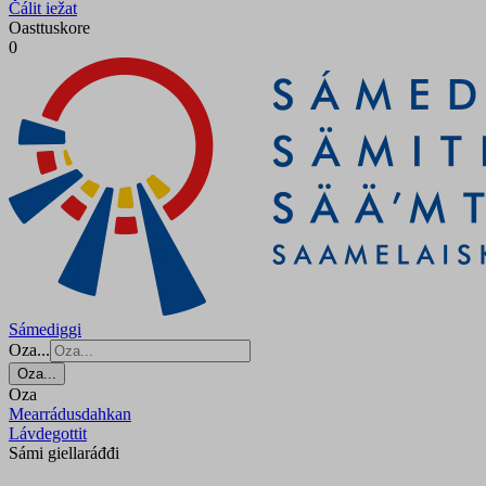
Čálit iežat
Oasttuskore
0
Sámediggi
Oza...
Oza...
Oza
Mearrádusdahkan
Lávdegottit
Sámi giellaráđđi