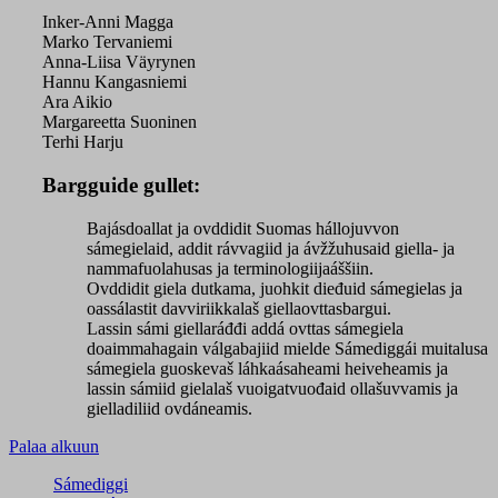
Inker-Anni Magga
Marko Tervaniemi
Anna-Liisa Väyrynen
Hannu Kangasniemi
Ara Aikio
Margareetta Suoninen
Terhi Harju
Bargguide gullet:
Bajásdoallat ja ovddidit Suomas hállojuvvon
sámegielaid, addit rávvagiid ja ávžžuhusaid giella- ja
nammafuolahusas ja terminologiijaáššiin.
Ovddidit giela dutkama, juohkit dieđuid sámegielas ja
oassálastit davviriikkalaš giellaovttasbargui.
Lassin sámi giellaráđđi addá ovttas sámegiela
doaimmahagain válgabajiid mielde Sámediggái muitalusa
sámegiela guoskevaš láhkaásaheami heiveheamis ja
lassin sámiid gielalaš vuoigatvuođaid ollašuvvamis ja
gielladiliid ovdáneamis.
Palaa alkuun
Sámediggi