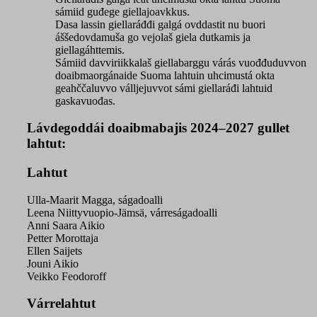
sámiid guđege giellajoavkkus.
Dasa lassin giellaráđđi galgá ovddastit nu buori
áššedovdamuša go vejolaš giela dutkamis ja
giellagáhttemis.
Sámiid davviriikkalaš giellabarggu várás vuođđuduvvon
doaibmaorgánaide Suoma lahtuin uhcimustá okta
geahččaluvvo válljejuvvot sámi giellaráđi lahtuid
gaskavuođas.
Lávdegoddái doaibmabajis 2024–2027 gullet
lahtut:
Lahtut
Ulla-Maarit Magga, ságadoalli
Leena Niittyvuopio-Jämsä, várreságadoalli
Anni Saara Aikio
Petter Morottaja
Ellen Saijets
Jouni Aikio
Veikko Feodoroff
Várrelahtut