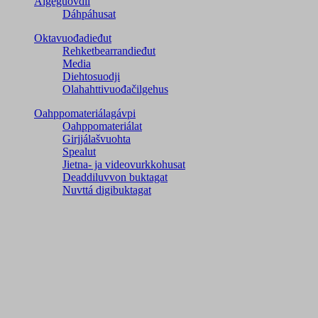
Áigeguovdil
Dáhpáhusat
Oktavuođadieđut
Rehketbearrandieđut
Media
Diehtosuodji
Olahahttivuođačilgehus
Oahppomateriálagávpi
Oahppomateriálat
Girjjálašvuohta
Spealut
Jietna- ja videovurkkohusat
Deaddiluvvon buktagat
Nuvttá digibuktagat