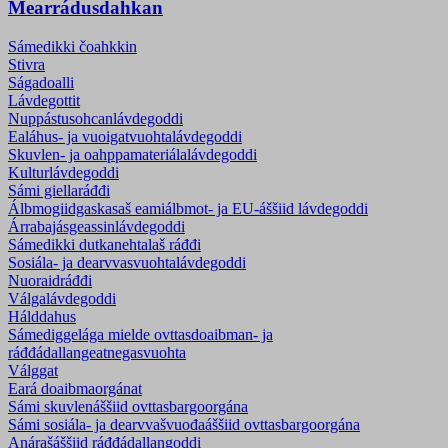
Mearrádusdahkan
Sámedikki čoahkkin
Stivra
Ságadoalli
Lávdegottit
Nuppástusohcanlávdegoddi
Ealáhus- ja vuoigatvuohtalávdegoddi
Skuvlen- ja oahppamateriála­lávdegoddi
Kulturlávdegoddi
Sámi giellaráđđi
Álbmogiidgaskasaš eamiálbmot- ja EU-áššiid lávdegoddi
Árrabajásgeassinlávdegoddi
Sámedikki dutkanehtalaš ráđđi
Sosiála- ja dearvvasvuohta­lávdegoddi
Nuoraidráđđi
Válgalávdegoddi
Hálddahus
Sámediggelága mielde ovttasdoaibman- ja
ráđđádallangeatnegasvuohta
Válggat
Eará doaibmaorgánat
Sámi skuvlenáššiid ovttasbargoorgána
Sámi sosiála- ja dearvvašvuođaáššiid ovttasbargoorgána
Anárašáššiid ráđđádallangoddi