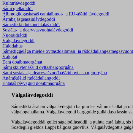
Kulturlávdegoddi
Sámi giellaráđđi
Álbmogiidgaskasaš eamiálbmot- ja EU-áššiid lávdegoddi
Árrabajásgeassinlávdegoddi
Sámedikki dutkanehtalaš ráđđi
Sosiála- ja dearvvasvuohta­lávdegoddi
Nuoraidráđđi
Válgalávdegoddi
Hálddahus
Sámediggelága mielde ovttasdoaibman- ja ráđđádallangeatnegasvuoh
Válggat
Eará doaibmaorgánat
Sámi skuvlenáššiid ovttasbargoorgána
Sámi sosiála- ja dearvvašvuođaáššiid ovttasbargoorgána
Anárašáššiid ráđđádallangoddi
Ehtalaš rávvagiid doaibmaorgána
Válgalávdegoddi
Sámedikki ásahan válgalávdegotti bargun lea válmmaštallat ja ol
válgalogahallama. Válgalávdegotti bargguide gullá dasa lassin sta
Válgalávdegoddái gullet ságajođiheaddji ja guhtta eará lahtu, sis
Soađegili gieldda Lappi bálgosa guovllus. Válgalávdegottis galg