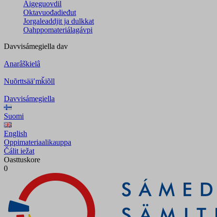
Áigeguovdil
Oktavuođadieđut
Jorgaleaddjit ja dulkkat
Oahppomateriálagávpi
Davvisámegiella
dav
Anarâškielâ
Nuõrttsääʹmǩiõll
Davvisámegiella
Suomi
English
Oppimateriaalikauppa
Čálit iežat
Oasttuskore
0