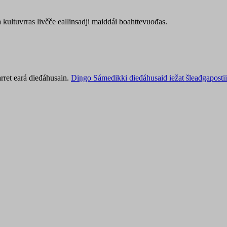
kultuvrras livčče eallinsadji maiddái boahttevuođas.
rret eará dieđáhusain.
Diŋgo Sámedikki dieđáhusaid iežat šleađgapostii