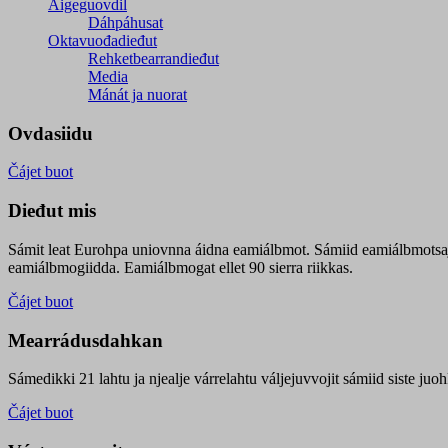
Áigeguovdil
Dáhpáhusat
Oktavuođadieđut
Rehketbearrandieđut
Media
Mánát ja nuorat
Ovdasiidu
Čájet buot
Dieđut mis
Sámit leat Eurohpa uniovnna áidna eamiálbmot. Sámiid eamiálbmotsa
eamiálbmogiidda. Eamiálbmogat ellet 90 sierra riikkas.
Čájet buot
Mearrádusdahkan
Sámedikki 21 lahtu ja njealje várrelahtu váljejuvvojit sámiid siste j
Čájet buot