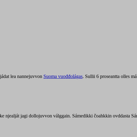
jádat lea nannejuvvon
Suoma vuođđolágas
. Sullii 6 proseantta olles
uohke njealját jagi dollojuvvon válggain. Sámedikki čoahkkin ovddasta 