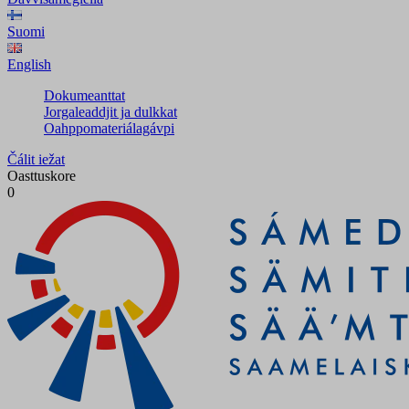
Suomi
English
Dokumeanttat
Jorgaleaddjit ja dulkkat
Oahppomateriálagávpi
Čálit iežat
Oasttuskore
0