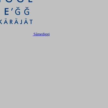
Sámediggi