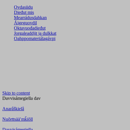
Ovdasiidu
Dieđut mis
Mearrádusdahkan
Áigeguovdil
Oktavuođadieđut
Jorgaleaddjit ja dulkkat
Oahppomateriálagávpi
Skip to content
Davvisámegiella
dav
Anarâškielâ
Nuõrttsääʹmǩiõll
Davvisámegiella