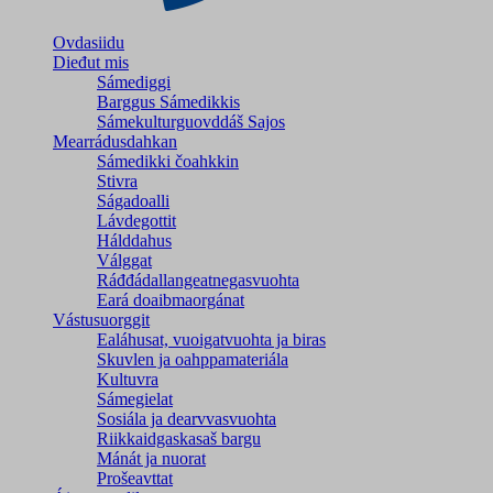
Ovdasiidu
Dieđut mis
Sámediggi
Barggus Sámedikkis
Sámekulturguovddáš Sajos
Mearrádusdahkan
Sámedikki čoahkkin
Stivra
Ságadoalli
Lávdegottit
Hálddahus
Válggat
Ráđđádallangeatnegas­vuohta
Eará doaibmaorgánat
Vástusuorggit
Ealáhusat, vuoigatvuohta ja biras
Skuvlen ja oahppamateriála
Kultuvra
Sámegielat
Sosiála ja dearvvasvuohta
Riikkaidgaskasaš bargu
Mánát ja nuorat
Prošeavttat