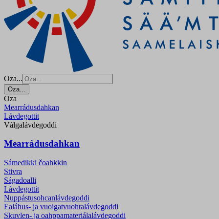
Oza...
Oza...
Oza
Mearrádusdahkan
Lávdegottit
Válgalávdegoddi
Mearrádusdahkan
Sámedikki čoahkkin
Stivra
Ságadoalli
Lávdegottit
Nuppástusohcanlávdegoddi
Ealáhus- ja vuoigatvuohtalávdegoddi
Skuvlen- ja oahppamateriála­lávdegoddi