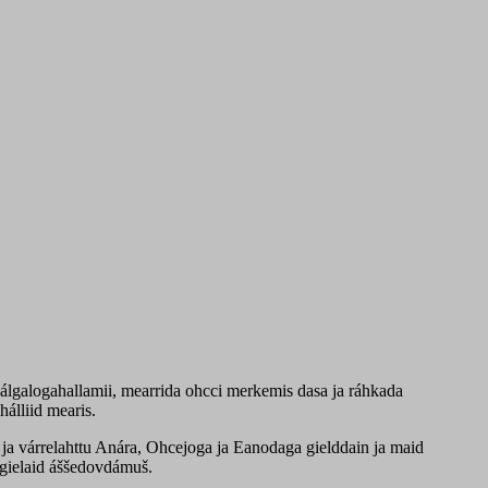
álgalogahallamii, mearrida ohcci merkemis dasa ja ráhkada
álliid mearis.
tu ja várrelahttu Anára, Ohcejoga ja Eanodaga gielddain ja maid
egielaid áššedovdámuš.