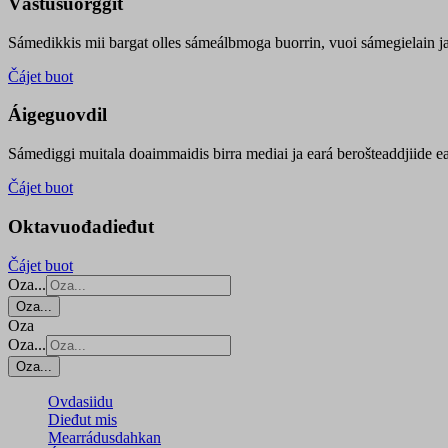
Vástusuorggit
Sámedikkis mii bargat olles sámeálbmoga buorrin, vuoi sámegielain ja 
Čájet buot
Áigeguovdil
Sámediggi muitala doaimmaidis birra mediai ja eará berošteaddjiide ea
Čájet buot
Oktavuođadieđut
Čájet buot
Oza...
Oza...
Oza
Oza...
Oza...
Ovdasiidu
Dieđut mis
Mearrádusdahkan