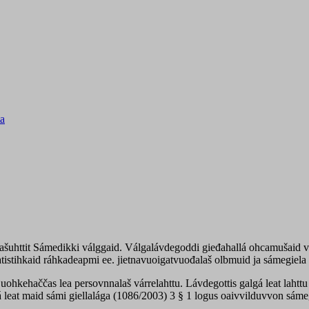
ta
lašuhttit Sámedikki válggaid. Válgalávdegoddi gieđahallá ohcamušaid v
tistihkaid ráhkadeapmi ee. jietnavuoigatvuođalaš olbmuid ja sámegiela h
 juohkehaččas lea persovnnalaš várrelahttu. Lávdegottis galgá leat laht
á leat maid sámi giellalága (1086/2003) 3 § 1 logus oaivvilduvvon sám