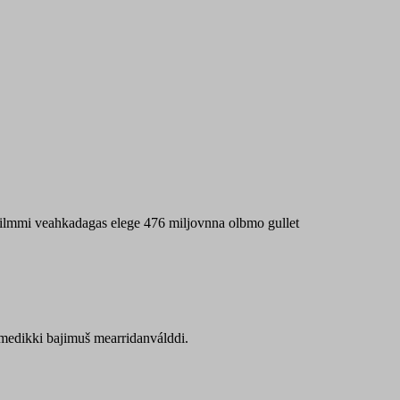
 máilmmi veahkadagas elege 476 miljovnna olbmo gullet
Sámedikki bajimuš mearridanválddi.