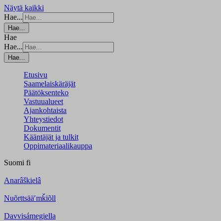
Näytä kaikki
Hae...
Hae...
Hae
Hae...
Hae...
Etusivu
Saamelaiskäräjät
Päätöksenteko
Vastuualueet
Ajankohtaista
Yhteystiedot
Dokumentit
Kääntäjät ja tulkit
Oppimateriaalikauppa
Suomi
fi
Anarâškielâ
Nuõrttsääʹmǩiõll
Davvisámegiella