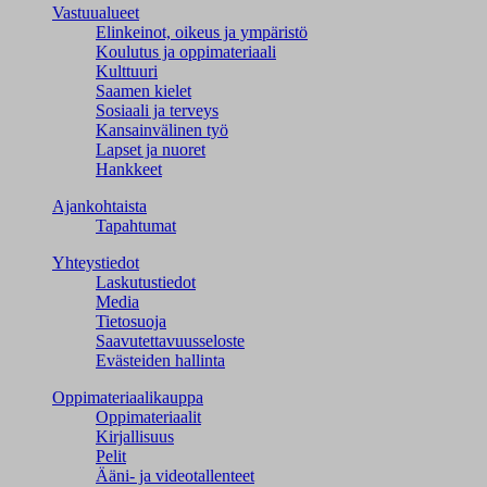
Vastuualueet
Elinkeinot, oikeus ja ympäristö
Koulutus ja oppimateriaali
Kulttuuri
Saamen kielet
Sosiaali ja terveys
Kansainvälinen työ
Lapset ja nuoret
Hankkeet
Ajankohtaista
Tapahtumat
Yhteystiedot
Laskutustiedot
Media
Tietosuoja
Saavutettavuusseloste
Evästeiden hallinta
Oppimateriaalikauppa
Oppimateriaalit
Kirjallisuus
Pelit
Ääni- ja videotallenteet