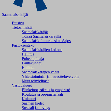
Saamelaiskäräjät
Etusivu
Tietoa meistä
Saamelaiskäräjät
Töissä Saamelaiskäräjillä
Saamelaiskulttuuri­keskus Sajos
Päätöksenteko
Saamelaiskäräjien kokous
Hallitus
Puheenjohtaja
Lautakunnat
Hallinto
Saamelaiskäräjien vaalit
Yhteistoiminta- ja neuvotteluvelvoite
Muut toimielimet
Vastuualueet
Elinkeinot, oikeus ja ympäristö
Koulutus ja oppimateriaali
Kulttuuri
Saamen kielet
Sosiaali ja terveys