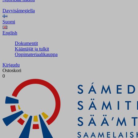
Davvisámegiella
Suomi
English
Dokumentit
Kääntäjät ja tulkit
Oppimateriaalikauppa
Kirjaudu
Ostoskori
0