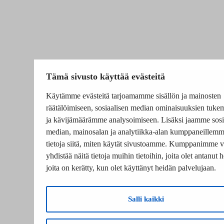
Tämä sivusto käyttää evästeitä
Käytämme evästeitä tarjoamamme sisällön ja mainosten
räätälöimiseen, sosiaalisen median ominaisuuksien tuke
ja kävijämäärämme analysoimiseen. Lisäksi jaamme sosi
median, mainosalan ja analytiikka-alan kumppaneillem
tietoja siitä, miten käytät sivustoamme. Kumppanimme v
yhdistää näitä tietoja muihin tietoihin, joita olet antanut he
joita on kerätty, kun olet käyttänyt heidän palvelujaan.
Salli kaikki