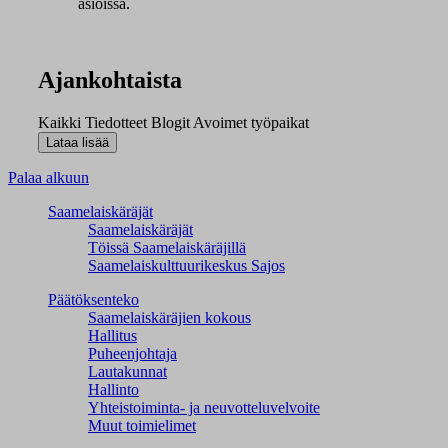
asioissa.
Ajankohtaista
Kaikki
Tiedotteet
Blogit
Avoimet työpaikat
Palaa alkuun
Saamelaiskäräjät
Saamelaiskäräjät
Töissä Saamelaiskäräjillä
Saamelaiskulttuuri­keskus Sajos
Päätöksenteko
Saamelaiskäräjien kokous
Hallitus
Puheenjohtaja
Lautakunnat
Hallinto
Yhteistoiminta- ja neuvotteluvelvoite
Muut toimielimet