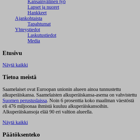
Kansainvälinen työ
Lapset ja nuoret
Hankkeet
Ajankohtaista
Tapahtumat
Yhteystiedot
Laskutustiedot
Media
Etusivu
Näytä kaikki
Tietoa meistä
Saamelaiset ovat Euroopan unionin alueen ainoa tunnustettu
alkuperäiskansa. Saamelaisten alkuperäiskansa-asema on vahvistettu
Suomen perustuslaissa
.
Noin 6 prosenttia koko maailman väestöstä
eli 476 miljoonaa ihmistä kuuluu alkuperäiskansoihin.
Alkuperäiskansoja elää 90 eri valtion alueella.
Näytä kaikki
Päätöksenteko