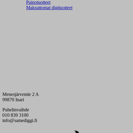
Painotuotteet
Maksuttomat digituotteet
Menesjärventie 2 A
99870 Inari
Puhelinvaihde
010 839 3100
info@samediggi.fi
Digi- ja mainostoimisto Höyry Rovaniemi ja Oulu