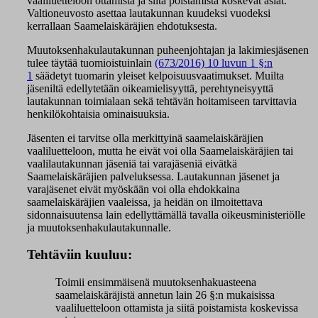
vaaliluetteloon ottamista ja siitä poistamista koskevat asiat.
Valtioneuvosto asettaa lautakunnan kuudeksi vuodeksi
kerrallaan Saamelaiskäräjien ehdotuksesta.
Muutoksenhakulautakunnan puheenjohtajan ja lakimiesjäsenen
tulee täytää tuomioistuinlain
(673/2016) 10 luvun 1 §:n
1
säädetyt tuomarin yleiset kelpoisuusvaatimukset. Muilta
jäseniltä edellytetään oikeamielisyyttä, perehtyneisyyttä
lautakunnan toimialaan sekä tehtävän hoitamiseen tarvittavia
henkilökohtaisia ominaisuuksia.
Jäsenten ei tarvitse olla merkittyinä saamelaiskäräjien
vaaliluetteloon, mutta he eivät voi olla Saamelaiskäräjien tai
vaalilautakunnan jäseniä tai varajäseniä eivätkä
Saamelaiskäräjien palveluksessa. Lautakunnan jäsenet ja
varajäsenet eivät myöskään voi olla ehdokkaina
saamelaiskäräjien vaaleissa, ja heidän on ilmoitettava
sidonnaisuutensa lain edellyttämällä tavalla oikeusministeriölle
ja muutoksenhakulautakunnalle.
Tehtäviin kuuluu:
Toimii ensimmäisenä muutoksenhakuasteena
saamelaiskäräjistä annetun lain 26 §:n mukaisissa
vaaliluetteloon ottamista ja siitä poistamista koskevissa