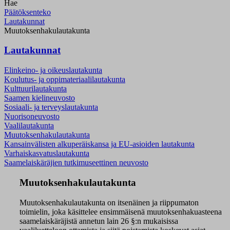
Hae
Päätöksenteko
Lautakunnat
Muutoksenhakulautakunta
Lautakunnat
Elinkeino- ja oikeuslautakunta
Koulutus- ja oppimateriaalilautakunta
Kulttuurilautakunta
Saamen kielineuvosto
Sosiaali- ja terveyslautakunta
Nuorisoneuvosto
Vaalilautakunta
Muutoksenhakulautakunta
Kansainvälisten alkuperäiskansa ja EU-asioiden lautakunta
Varhaiskasvatuslautakunta
Saamelaiskäräjien tutkimuseettinen neuvosto
Muutoksenhakulautakunta
Muutoksenhakulautakunta on itsenäinen ja riippumaton
toimielin, joka käsittelee ensimmäisenä muutoksenhakuasteena
saamelaiskäräjistä annetun lain 26 §:n mukaisissa