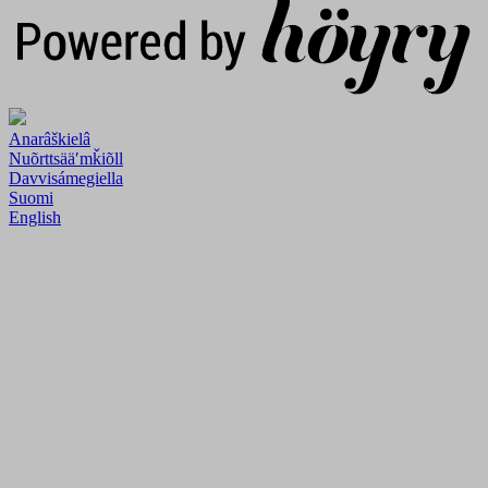
Anarâškielâ
Nuõrttsääʹmǩiõll
Davvisámegiella
Suomi
English