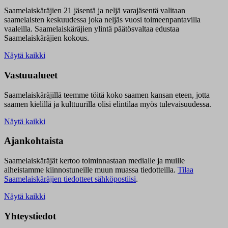
Saamelaiskäräjien 21 jäsentä ja neljä varajäsentä valitaan
saamelaisten keskuudessa joka neljäs vuosi toimeenpantavilla
vaaleilla. Saamelaiskäräjien ylintä päätösvaltaa edustaa
Saamelaiskäräjien kokous.
Näytä kaikki
Vastuualueet
Saamelaiskäräjillä t
eemme töitä koko saamen kansan eteen, jotta
saamen kielillä ja kulttuurilla olisi elintilaa myös tulevaisuudessa.
Näytä kaikki
Ajankohtaista
Saamelaiskäräjät kertoo toiminnastaan medialle ja muille
aiheistamme kiinnostuneille muun muassa tiedotteilla.
Tilaa
Saamelaiskäräjien tiedotteet sähköpostiisi
.
Näytä kaikki
Yhteystiedot