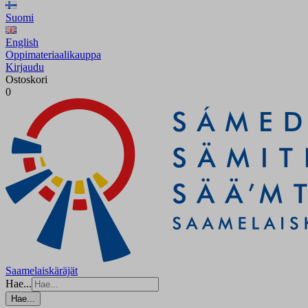
Suomi
English
Oppimateriaalikauppa
Kirjaudu
Ostoskori
0
Saamelaiskäräjät
Hae...
Hae...