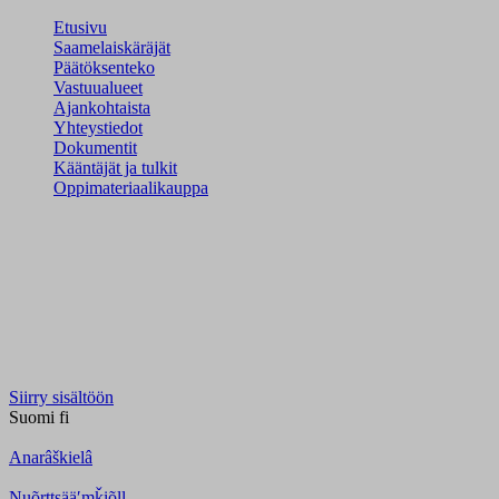
Etusivu
Saamelaiskäräjät
Päätöksenteko
Vastuualueet
Ajankohtaista
Yhteystiedot
Dokumentit
Kääntäjät ja tulkit
Oppimateriaalikauppa
Siirry sisältöön
Suomi
fi
Anarâškielâ
Nuõrttsääʹmǩiõll