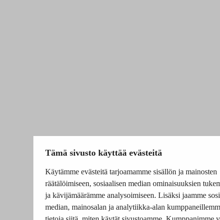
Tämä sivusto käyttää evästeitä
Käytämme evästeitä tarjoamamme sisällön ja mainosten
räätälöimiseen, sosiaalisen median ominaisuuksien tuke
ja kävijämäärämme analysoimiseen. Lisäksi jaamme sosi
median, mainosalan ja analytiikka-alan kumppaneillem
tietoja siitä, miten käytät sivustoamme. Kumppanimme v