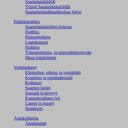
Saamelaiskäräjät
Töissä Saamelaiskäräjillä
Saamelaiskulttuuri­keskus Sajos
Päätöksenteko
Saamelaiskäräjien kokous
Hallitus
Puheenjohtaja
Lautakunnat
Hallinto
Yhteistoiminta- ja neuvotteluvelvoite
Muut toimielimet
Vastuualueet
Elinkeinot, oikeus ja ympäristö
Koulutus ja oppimateriaali
Kulttuuri
Saamen kielet
Sosiaali ja terveys
Kansainvälinen työ
Lapset ja nuoret
Hankkeet
Ajankohtaista
Tapahtumat