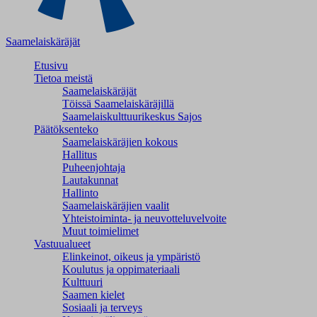
Saamelaiskäräjät
Etusivu
Tietoa meistä
Saamelaiskäräjät
Töissä Saamelaiskäräjillä
Saamelaiskulttuuri­keskus Sajos
Päätöksenteko
Saamelaiskäräjien kokous
Hallitus
Puheenjohtaja
Lautakunnat
Hallinto
Saamelaiskäräjien vaalit
Yhteistoiminta- ja neuvotteluvelvoite
Muut toimielimet
Vastuualueet
Elinkeinot, oikeus ja ympäristö
Koulutus ja oppimateriaali
Kulttuuri
Saamen kielet
Sosiaali ja terveys