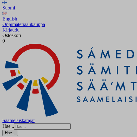
Suomi
English
Oppimateriaalikauppa
Kirjaudu
Ostoskori
0
Saamelaiskäräjät
Hae...
Hae...