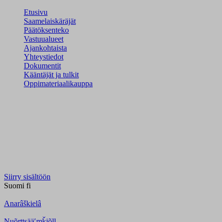
Etusivu
Saamelaiskäräjät
Päätöksenteko
Vastuualueet
Ajankohtaista
Yhteystiedot
Dokumentit
Kääntäjät ja tulkit
Oppimateriaalikauppa
Siirry sisältöön
Suomi
fi
Anarâškielâ
Nuõrttsääʹmǩiõll