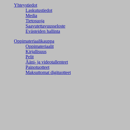
Yhteystiedot
Laskutustiedot
Media
Tietosuoja
Saavutettavuusseloste
Evästeiden hallinta
Oppimateriaalikauppa
Oppimateriaalit
Kirjallisuus
Pelit
Ääni- ja videotallenteet
Painotuotteet
Maksuttomat digituotteet