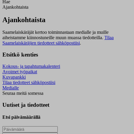
Hae
Ajankohtaista
Ajankohtaista
Saamelaiskäräjät kertoo toiminnastaan medialle ja muille
aiheistamme kiinnostuneille muun muassa tiedotteilla.
Tilaa
Saamelaiskäräjien tiedotteet sähköpostiisi
.
Etsitkö kenties
Kokous- ja tapahtumakalenteri
Avoimet työpaikat
Kuvapankki
Tilaa tiedotteet sähköpostiisi
Medialle
Seuraa meitä somessa
Uutiset ja tiedotteet
Etsi päivämäärällä