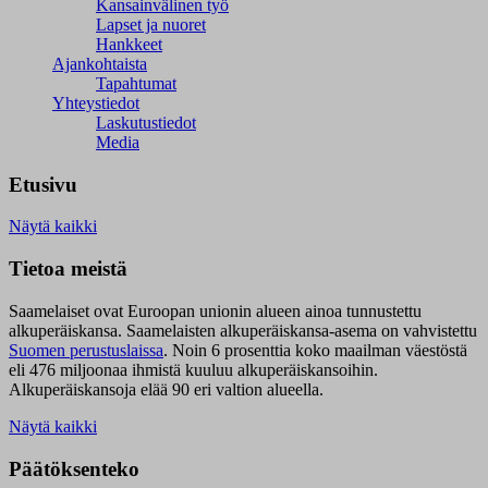
Kansainvälinen työ
Lapset ja nuoret
Hankkeet
Ajankohtaista
Tapahtumat
Yhteystiedot
Laskutustiedot
Media
Etusivu
Näytä kaikki
Tietoa meistä
Saamelaiset ovat Euroopan unionin alueen ainoa tunnustettu
alkuperäiskansa. Saamelaisten alkuperäiskansa-asema on vahvistettu
Suomen perustuslaissa
.
Noin 6 prosenttia koko maailman väestöstä
eli 476 miljoonaa ihmistä kuuluu alkuperäiskansoihin.
Alkuperäiskansoja elää 90 eri valtion alueella.
Näytä kaikki
Päätöksenteko