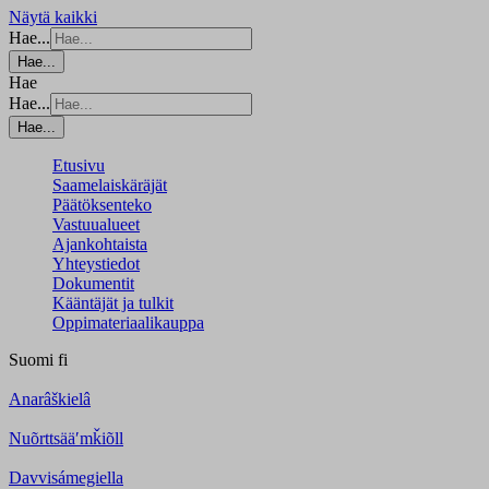
Näytä kaikki
Hae...
Hae...
Hae
Hae...
Hae...
Etusivu
Saamelaiskäräjät
Päätöksenteko
Vastuualueet
Ajankohtaista
Yhteystiedot
Dokumentit
Kääntäjät ja tulkit
Oppimateriaalikauppa
Suomi
fi
Anarâškielâ
Nuõrttsääʹmǩiõll
Davvisámegiella