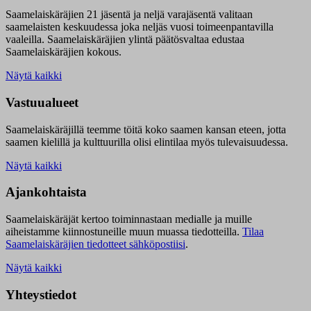
Saamelaiskäräjien 21 jäsentä ja neljä varajäsentä valitaan
saamelaisten keskuudessa joka neljäs vuosi toimeenpantavilla
vaaleilla. Saamelaiskäräjien ylintä päätösvaltaa edustaa
Saamelaiskäräjien kokous.
Näytä kaikki
Vastuualueet
Saamelaiskäräjillä t
eemme töitä koko saamen kansan eteen, jotta
saamen kielillä ja kulttuurilla olisi elintilaa myös tulevaisuudessa.
Näytä kaikki
Ajankohtaista
Saamelaiskäräjät kertoo toiminnastaan medialle ja muille
aiheistamme kiinnostuneille muun muassa tiedotteilla.
Tilaa
Saamelaiskäräjien tiedotteet sähköpostiisi
.
Näytä kaikki
Yhteystiedot