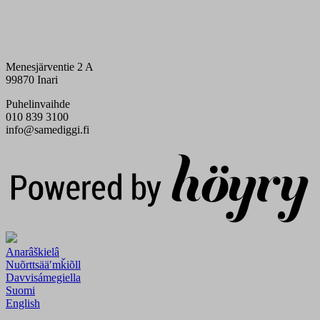
Menesjärventie 2 A
99870 Inari
Puhelinvaihde
010 839 3100
info@samediggi.fi
Digi- ja mainostoimisto Höyry Rovaniemi ja Oulu
Anarâškielâ
Nuõrttsääʹmǩiõll
Davvisámegiella
Suomi
English