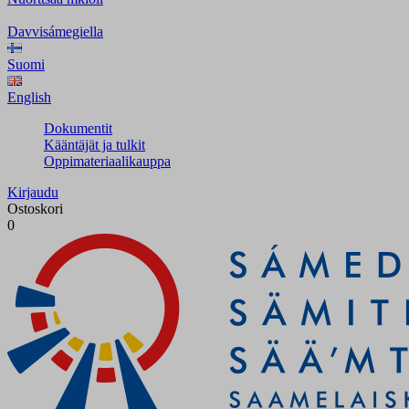
Davvisámegiella
Suomi
English
Dokumentit
Kääntäjät ja tulkit
Oppimateriaalikauppa
Kirjaudu
Ostoskori
0