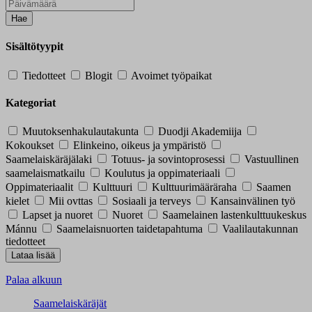
Hae
Sisältötyypit
Tiedotteet
Blogit
Avoimet työpaikat
Kategoriat
Muutoksenhakulautakunta
Duodji Akademiija
Kokoukset
Elinkeino, oikeus ja ympäristö
Saamelaiskäräjälaki
Totuus- ja sovintoprosessi
Vastuullinen
saamelaismatkailu
Koulutus ja oppimateriaali
Oppimateriaalit
Kulttuuri
Kulttuurimääräraha
Saamen
kielet
Mii ovttas
Sosiaali ja terveys
Kansainvälinen työ
Lapset ja nuoret
Nuoret
Saamelainen lastenkulttuukeskus
Mánnu
Saamelaisnuorten taidetapahtuma
Vaalilautakunnan
tiedotteet
Palaa alkuun
Saamelaiskäräjät