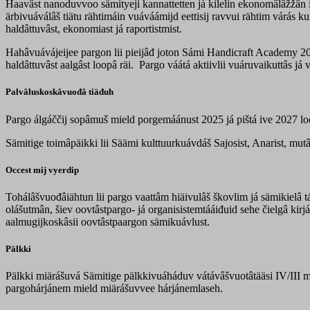
Haavâst nanoduvvoo sämityeji kannattetten já kilelin ekonomâlâžžân 
ärbivuáválâš tiätu rähtimáin vuáváámijd eettisij ravvui rähtim várás 
haldâttuvâst, ekonomiast já raportistmist.
Hahâvuávájeijee pargon lii pieijâđ joton Sámi Handicraft Academy 20
haldâttuvâst aalgâst loopâ räi. Pargo váátá aktiivlii vuáruvaikuttâs j
Palvâluskoskâvuođâ tiäđuh
Pargo álgáččij sopâmuš mield porgemáánust 2025 já pištá ive 2027 loo
Sämitige toimâpäikki lii Säämi kulttuurkuávdáš Sajosist, Anarist, mu
Occest mij vyerdip
Tohálâšvuođâiähtun lii pargo vaattâm hiäivulâš škovlim já sämikielâ t
olášutmân, šiev oovtâstpargo- já organisistemtááiđuid sehe čielgâ kirj
aalmugijkoskâsii oovtâstpaargon sämikuávlust.
Pälkki
Pälkki miärášuvá Sämitige pälkkivuáháduv vátávâšvuotâtääsi IV/III 
pargohárjánem mield miärášuvvee hárjánemlaseh.