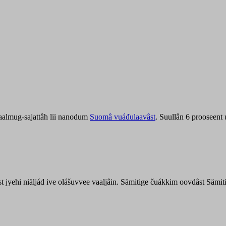
aalmug-sajattâh lii nanodum
Suomâ vuáđulaavâst
. Suullân 6 prooseent
âst jyehi niäljád ive olášuvvee vaaljâin. Sämitige čuákkim oovdâst Säm