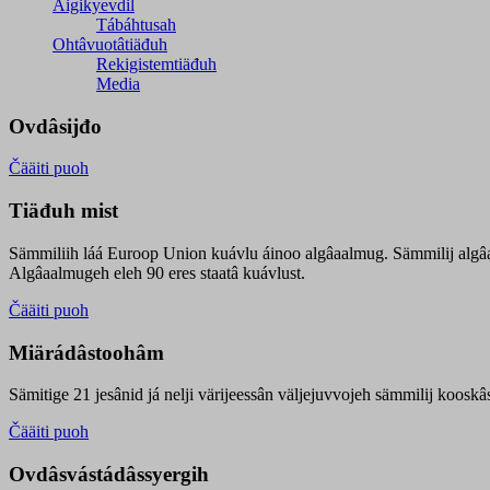
Äigikyevdil
Tábáhtusah
Ohtâvuotâtiäđuh
Rekigistemtiäđuh
Media
Ovdâsijđo
Čääiti puoh
Tiäđuh mist
Sämmiliih láá Euroop Union kuávlu áinoo algâaalmug. Sämmilij algâ
Algâaalmugeh eleh 90 eres staatâ kuávlust.
Čääiti puoh
Miärádâstoohâm
Sämitige 21 jesânid já nelji värijeessân väljejuvvojeh sämmilij koosk
Čääiti puoh
Ovdâsvástádâssyergih