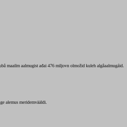
 ubâ maailm aalmugist ađai 476 miljovn olmožid kuleh algâaalmugáid.
itige alemus meridemvääldi.