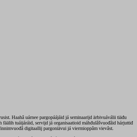
usist. Haahâ uárnee pargopáájáid já seminaarijd ärbivuáválii tiäđu
älih tuáijáráid, servijd já organisaatioid máhđulâšvuođâid hárjuttiđ
i finnimvuođâ digitaallij pargoniävui já viermioppâm vievâst.