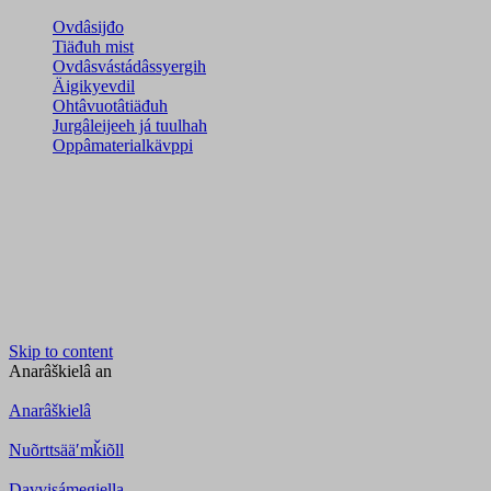
Ovdâsijđo
Tiäđuh mist
Ovdâsvástádâssyergih
Äigikyevdil
Ohtâvuotâtiäđuh
Jurgâleijeeh já tuulhah
Oppâmaterialkävppi
Skip to content
Anarâškielâ
an
Anarâškielâ
Nuõrttsääʹmǩiõll
Davvisámegiella