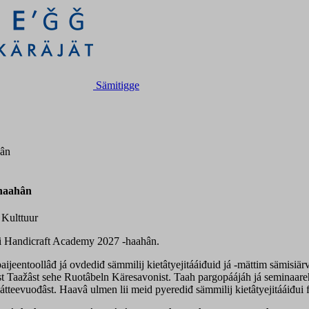
Sämitigge
hân
-haahân
, Kulttuur
mi Handicraft Academy 2027 -haahân.
eentoollâđ já ovdediđ sämmilij kietâtyejitááiđuid já -mättim sämisiärv
aažâst sehe Ruotâbeln Käresavonist. Taah pargopáájáh já seminaareh fä
 puátteevuođâst. Haavâ ulmen lii meid pyerediđ sämmilij kietâtyejitááiđu