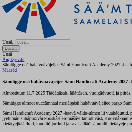
Uusâ...
Uusâ...
Uusâ
Äigikyevdil
Sämitigge ocá hahâvuávájeijee Sámi Handicraft Academy 2027 -haa
Maasâd
Sämitigge ocá hahâvuávájeijee Sámi Handicraft Academy 2027 
Almostittum 11.7.2025
Tiäđáttâsah, Iäláttâsah, vuoigâdvuotâ já piirâs
Sämitigge almoot uuccâmnáál meriáigásii hahâvuávájeijee pargo Sá
Sámi Handicraft Academy 2027 -haavâ váldu-ulmen lii vuáháduttiđ, paij
jyehimân suhâpuolvâi kooskâst eromâšávt Iänuduvâst, Kuovdâkiäinust T
kietâtyejitááiđuid, lonottiđ jurduid já savâstâllâđ sämmilii kietâtyeje