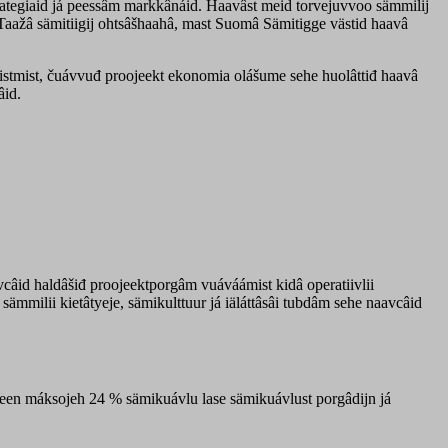
rategiaid já peessâm markkânáid. Haavâst meid torvejuvvoo sämmilij
á Taažâ sämitiigij ohtsâšhaahâ, mast Suomâ Sämitigge västid haavâ
tistmist, čuávvuđ proojeekt ekonomia olášume sehe huolâttiđ haavâ
âid.
vcâid haldâšiđ proojeektporgâm vuáváámist kidâ operatiivlii
sämmilii kietâtyeje, sämikulttuur já iäláttâsâi tubdâm sehe naavcâid
seen máksojeh 24 % sämikuávlu lase sämikuávlust porgâdijn já