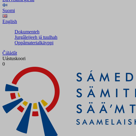
Suomi
English
Dokumenteh
Jurgâleijeeh já tuulhah
Oppâmaterialkävppi
Čáládât
Uástuskoori
0