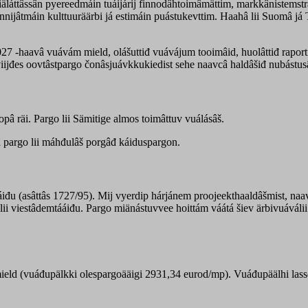
iäláttâssân pyereedmáin tuáijárij finnodâhtoimâmättim, markkânistemst
kunnijâtmáin kulttuuräärbi já estimáin puástukevttim. Haahâ lii Suomâ j
27 -haavâ vuávám mield, olášuttiđ vuávájum tooimâid, huolâttiđ rapor
á viijđes oovtâstpargo čonâsjuávkkukiedist sehe naavcâ haldâšiđ nubástus
pâ räi. Pargo lii Sämitige almos toimâttuv vuálásâš.
tâ pargo lii máhđulâš porgâđ káiduspargon.
áiđu (asâttâs 1727/95). Mij vyerdip hárjánem proojeekthaaldâšmist, naa
álii viestâdemtááiđu. Pargo miänástuvvee hoittám váátá šiev ärbivuáválii 
mield (vuáđupälkki olespargoääigi 2931,34 eurod/mp). Vuáđupäälhi las