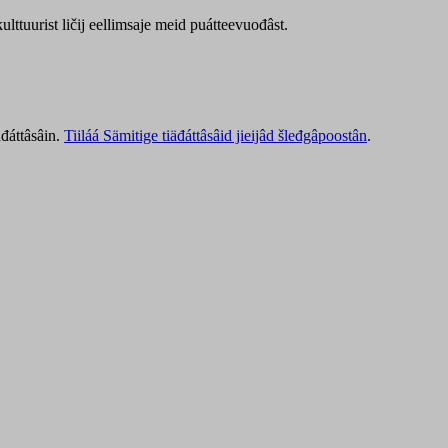
lttuurist ličij eellimsaje meid puátteevuođâst.
äđáttâsâin.
Tiiláá Sämitige tiäđáttâsâid jieijâd šleđgâpoostân
.