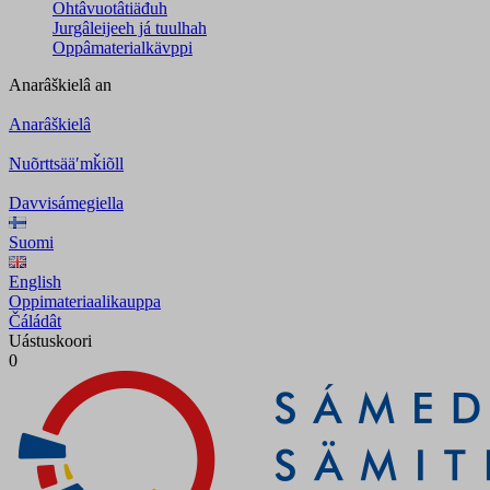
Ohtâvuotâtiäđuh
Jurgâleijeeh já tuulhah
Oppâmaterialkävppi
Anarâškielâ
an
Anarâškielâ
Nuõrttsääʹmǩiõll
Davvisámegiella
Suomi
English
Oppimateriaalikauppa
Čáládât
Uástuskoori
0