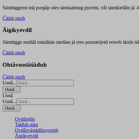
Sämitiggeest mij porgâp oles sämiaalmug pyerrin, vâi sämikielâin já -ku
Čääiti puoh
Äigikyevdil
Sämitigge muštâl toimâinis median já eres perusteijeid eereeb iärrás ti
Čääiti puoh
Ohtâvuotâtiäđuh
Čääiti puoh
Uusâ...
Uusâ...
Uusâ
Uusâ...
Uusâ...
Ovdâsijđo
Tiäđuh mist
Ovdâsvástádâssyergih
Äigikyevdil