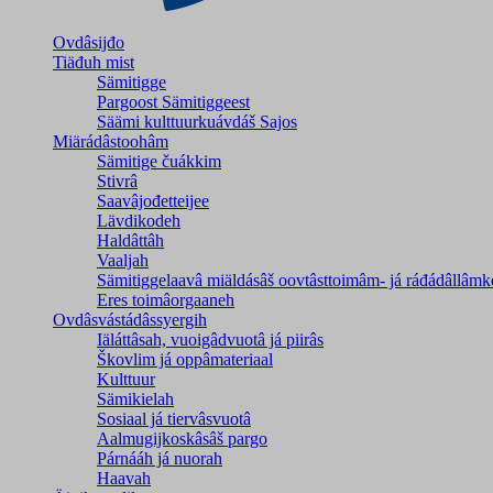
Ovdâsijđo
Tiäđuh mist
Sämitigge
Pargoost Sämitiggeest
Säämi kulttuurkuávdáš Sajos
Miärádâstoohâm
Sämitige čuákkim
Stivrâ
Saavâjođetteijee
Lävdikodeh
Haldâttâh
Vaaljah
Sämitiggelaavâ miäldásâš oovtâsttoimâm- já ráđádâllâmk
Eres toimâorgaaneh
Ovdâsvástádâssyergih
Iäláttâsah, vuoigâdvuotâ já piirâs
Škovlim já oppâmateriaal
Kulttuur
Sämikielah
Sosiaal já tiervâsvuotâ
Aalmugijkoskâsâš pargo
Párnááh já nuorah
Haavah