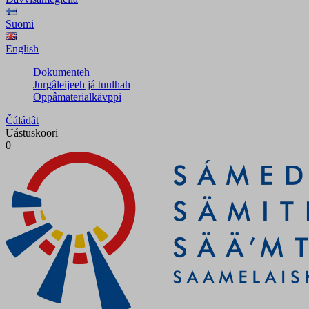
Suomi
English
Dokumenteh
Jurgâleijeeh já tuulhah
Oppâmaterialkävppi
Čáládât
Uástuskoori
0