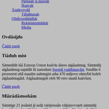
Párnááh já nuorah
Haavah
Äigikyevdil
Tábáhtusah
Ohtâvuotâtiäđuh
Rekigistemtiäđuh
Media
Ovdâsijđo
Čääiti puoh
Tiäđuh mist
Sämmiliih láá Euroop Union kuávlu áinoo algâaalmug. Sämmilij
algâaalmug-sajattâh lii nanodum
Suomâ vuáđulaavâst
. Suullân 6
prooseent ubâ maailm aalmugist ađai 476 miljovn olmožid kuleh
algâaalmugáid. Algâaalmugeh eleh 90 eres staatâ kuávlust.
Čääiti puoh
Miärádâstoohâm
Sämitige 21 jesânid já nelji värijeessân väljejuvvojeh sämmilij