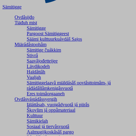
Sämitigge
Ovdâsijđo
Tiäđuh mist
Sämitigge
Pargoost Sämitiggeest
Säämi kulttuurkuávdáš Sajos
Miärádâstoohâm
Sämitige čuákkim
Stivrâ
Saavâjođetteijee
Lävdikodeh
Haldâttâh
Vaaljah
Sämitiggelaavâ miäldásâš oovtâsttoimâm- já
ráđádâllâmkenigâsvuotâ
Eres toimâorgaaneh
Ovdâsvástádâssyergih
Iäláttâsah, vuoigâdvuotâ já piirâs
Škovlim já oppâmateriaal
Kulttuur
Sämikielah
Sosiaal já tiervâsvuotâ
Aalmugijkoskâsâš pargo