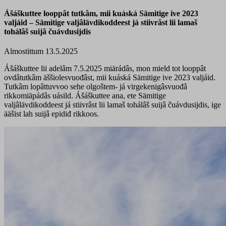
Ášáškuttee looppât tutkâm, mii kuáská Sämitige ive 2023
valjáid – Sämitige valjâlävdikoddeest já stiivrâst lii lamaš
tohálâš suijâ čuávdusijdis
Almostittum 13.5.2025
Ášáškuttee lii adelâm 7.5.2025 miärádâs, mon mield tot looppât
ovdâtutkâm äššiolesvuođâst, mii kuáská Sämitige ive 2023 valjáid.
Tutkâm lopâttuvvoo sehe olgoštem- já virgekenigâsvuođâ
rikkomiäpádâs uásild. Ášáškuttee ana, ete Sämitige
valjâlävdikoddeest já stiivrâst lii lamaš tohálâš suijâ čuávdusijdis, ige
ääšist lah suijâ epidiđ rikkoos.