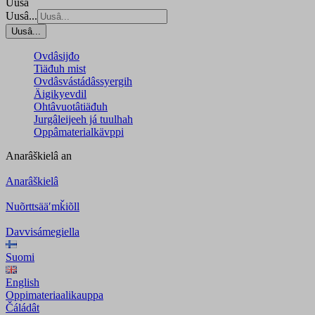
Uusâ
Uusâ...
Uusâ...
Ovdâsijđo
Tiäđuh mist
Ovdâsvástádâssyergih
Äigikyevdil
Ohtâvuotâtiäđuh
Jurgâleijeeh já tuulhah
Oppâmaterialkävppi
Anarâškielâ
an
Anarâškielâ
Nuõrttsääʹmǩiõll
Davvisámegiella
Suomi
English
Oppimateriaalikauppa
Čáládât