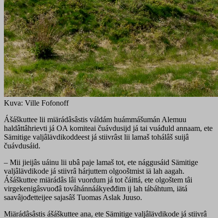
Kuva: Ville Fofonoff
Ášáškuttee lii miärádâsâstis váldám huámmášumán Alemuu
haldâttâhrievti já OA komiteai čuávdusijd já tai vuáđuld annaam, ete
Sämitige valjâlävdikoddeest já stiivrâst lii lamaš tohálâš suijâ
čuávdusáid.
– Mii jieijâs uáinu lii ubâ paje lamaš tot, ete nággusáid Sämitige
valjâlävdikode já stiivrâ hárjuttem olgooštmist iä lah aagah.
Ášáškuttee miärádâs lâi vuordum já tot čáittá, ete olgoštem tâi
virgekenigâsvuođâ tovâhánnáákyeđđim ij lah tábáhtum, iätá
saavâjođetteijee sajasâš Tuomas Aslak Juuso.
Miärádâsâstis ášáškuttee ana, ete Sämitige valjâlävdikode já stiivrâ