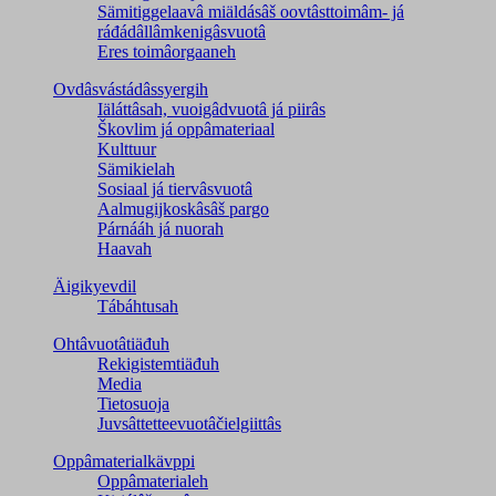
Sämitiggelaavâ miäldásâš oovtâsttoimâm- já
ráđádâllâmkenigâsvuotâ
Eres toimâorgaaneh
Ovdâsvástádâssyergih
Iäláttâsah, vuoigâdvuotâ já piirâs
Škovlim já oppâmateriaal
Kulttuur
Sämikielah
Sosiaal já tiervâsvuotâ
Aalmugijkoskâsâš pargo
Párnááh já nuorah
Haavah
Äigikyevdil
Tábáhtusah
Ohtâvuotâtiäđuh
Rekigistemtiäđuh
Media
Tietosuoja
Juvsâttetteevuotâčielgiittâs
Oppâmaterialkävppi
Oppâmaterialeh