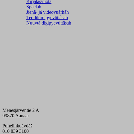
Kirjálâšvuotâ
Speelah
Jienâ- já videovuárháh
Teddilum pyevtittâsah
Nuuvtá digipyevtittâsah
Menesjärventie 2 A
99870 Aanaar
Puhelinkuávdáš
010 839 3100