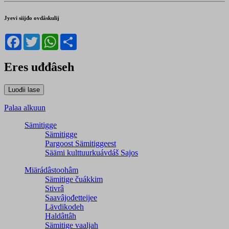
Jyevi siijđo ovdâskulij
Facebook
Twitter
WhatsApp
Share
Eres uđđâseh
Palaa alkuun
Sämitigge
Sämitigge
Pargoost Sämitiggeest
Säämi kulttuurkuávdáš Sajos
Miärádâstoohâm
Sämitige čuákkim
Stivrâ
Saavâjođetteijee
Lävdikodeh
Haldâttâh
Sämitige vaaljah