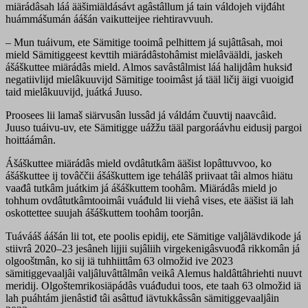
miärádâsah láá ääšimiäldásávt agâstâllum já tain váldojeh vijđáht
huámmášumán áášán vaikutteijee riehtiravvuuh.
– Mun tuáivum, ete Sämitige tooimâ pelhittem já sujâttâsah, moi
mield Sämitiggeest kevttih miärádâstohâmist mielâvääldi, jaskeh
ášáškuttee miärádâs mield. Almos savâstâlmist láá halijdâm huksiđ
negatiivlijd mielâkuuvijd Sämitige tooimâst já tääl ličij äigi vuoigiđ
taid mielâkuuvijd, juátká Juuso.
Proosees lii lamaš siärvusân lussâd já váldám čuuvtij naavcâid.
Juuso tuáivu-uv, ete Sämitigge uážžu tääl pargoráávhu eidusij pargoi
hoittáámân.
Ášáškuttee miärádâs mield ovdâtutkâm ääšist lopâttuvvoo, ko
ášáškuttee ij tovâččii ášáškuttem ige tehálâš priivaat tâi almos hiätu
vaađâ tutkâm juátkim já ášáškuttem toohâm. Miärádâs mield jo
tohhum ovdâtutkâmtooimâi vuáđuld lii viehâ vises, ete ääšist iä lah
oskottettee suujah ášáškuttem toohâm toorjân.
Tuávááš áášán lii tot, ete poolis epidij, ete Sämitige valjâlävdikode já
stiivrâ 2020–23 jesâneh lijjii sujâliih virgekenigâsvuođâ rikkomân já
olgooštmân, ko sij iä tuhhiittâm 63 olmožid ive 2023
sämitiggevaaljâi valjâluvâttâlmân veikâ Alemus haldâttâhriehti nuuvt
meridij. Olgoštemrikosiäpádâs vuáđudui toos, ete taah 63 olmožid iä
lah puáhtám jienâstiđ tâi asâttuđ iävtukkâssân sämitiggevaaljâin