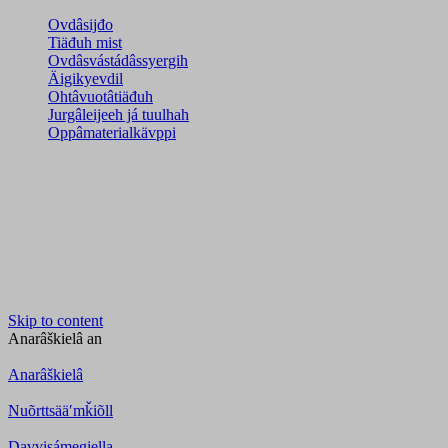
Ovdâsijđo
Tiäđuh mist
Ovdâsvástádâssyergih
Äigikyevdil
Ohtâvuotâtiäđuh
Jurgâleijeeh já tuulhah
Oppâmaterialkävppi
Skip to content
Anarâškielâ
an
Anarâškielâ
Nuõrttsääʹmǩiõll
Davvisámegiella