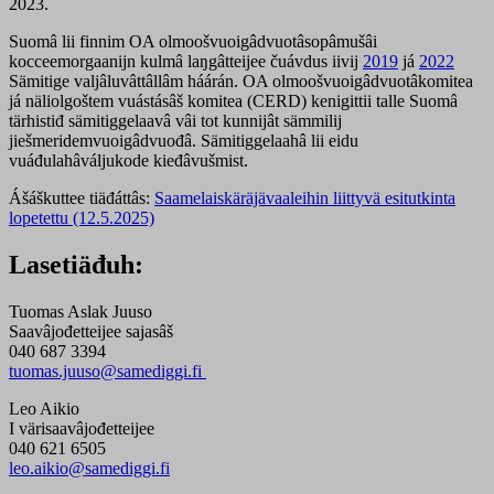
2023.
Suomâ lii finnim OA olmoošvuoigâdvuotâsopâmušâi
kocceemorgaanijn kulmâ laŋgâtteijee čuávdus iivij
2019
já
2022
Sämitige valjâluvâttâllâm háárán. OA olmoošvuoigâdvuotâkomitea
já näliolgoštem vuástásâš komitea (CERD) kenigittii talle Suomâ
tärhistiđ sämitiggelaavâ vâi tot kunnijât sämmilij
jiešmeridemvuoigâdvuođâ. Sämitiggelaahâ lii eidu
vuáđulahâváljukode kieđâvušmist.
Ášáškuttee tiäđáttâs:
Saamelaiskäräjävaaleihin liittyvä esitutkinta
lopetettu (12.5.2025)
Lasetiäđuh:
Tuomas Aslak Juuso
Saavâjođetteijee sajasâš
040 687 3394
tuomas.juuso@samediggi.fi
Leo Aikio
I värisaavâjođetteijee
040 621 6505
leo.aikio@samediggi.fi