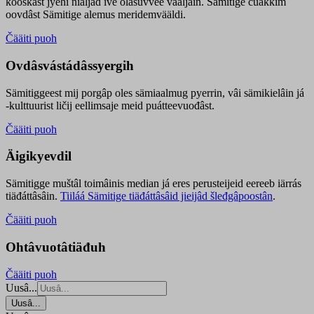
kooskâst jyehi niäljád ive olášuvvee vaaljâin. Sämitige čuákkim
oovdâst Sämitige alemus meridemvääldi.
Čääiti puoh
Ovdâsvástádâssyergih
Sämitiggeest mij porgâp oles sämiaalmug pyerrin, vâi sämikielâin já
-kulttuurist ličij eellimsaje meid puátteevuođâst.
Čääiti puoh
Äigikyevdil
Sämitigge muštâl toimâinis median já eres perusteijeid eereeb iärrás
tiäđáttâsâin.
Tiiláá Sämitige tiäđáttâsâid jieijâd šleđgâpoostân
.
Čääiti puoh
Ohtâvuotâtiäđuh
Čääiti puoh
Uusâ...
Uusâ...