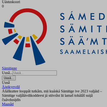
Uástuskoori
0
Sämitigge
Uusâ...
Uusâ...
Uusâ
Äigikyevdil
Ášáškuttee looppât tutkâm, mii kuáská Sämitige ive 2023 valjáid –
Sämitige valjâlävdikoddeest já stiivrâst lii lamaš tohálâš suijâ
čuávdusijdis
Maasâd