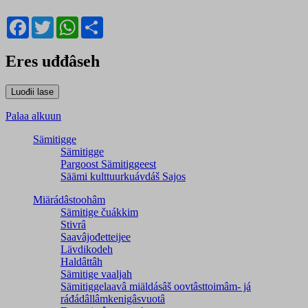
Facebook
Twitter
WhatsApp
Share
Eres uđđâseh
Palaa alkuun
Sämitigge
Sämitigge
Pargoost Sämitiggeest
Säämi kulttuurkuávdáš Sajos
Miärádâstoohâm
Sämitige čuákkim
Stivrâ
Saavâjođetteijee
Lävdikodeh
Haldâttâh
Sämitige vaaljah
Sämitiggelaavâ miäldásâš oovtâsttoimâm- já
ráđádâllâmkenigâsvuotâ