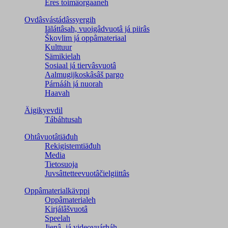
Eres toimâorgaaneh
Ovdâsvástádâssyergih
Iäláttâsah, vuoigâdvuotâ já piirâs
Škovlim já oppâmateriaal
Kulttuur
Sämikielah
Sosiaal já tiervâsvuotâ
Aalmugijkoskâsâš pargo
Párnááh já nuorah
Haavah
Äigikyevdil
Tábáhtusah
Ohtâvuotâtiäđuh
Rekigistemtiäđuh
Media
Tietosuoja
Juvsâttetteevuotâčielgiittâs
Oppâmaterialkävppi
Oppâmaterialeh
Kirjálâšvuotâ
Speelah
Jienâ- já videovuárháh