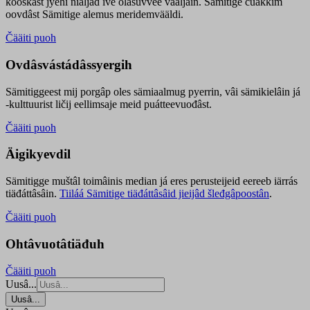
kooskâst jyehi niäljád ive olášuvvee vaaljâin. Sämitige čuákkim
oovdâst Sämitige alemus meridemvääldi.
Čääiti puoh
Ovdâsvástádâssyergih
Sämitiggeest mij porgâp oles sämiaalmug pyerrin, vâi sämikielâin já
-kulttuurist ličij eellimsaje meid puátteevuođâst.
Čääiti puoh
Äigikyevdil
Sämitigge muštâl toimâinis median já eres perusteijeid eereeb iärrás
tiäđáttâsâin.
Tiiláá Sämitige tiäđáttâsâid jieijâd šleđgâpoostân
.
Čääiti puoh
Ohtâvuotâtiäđuh
Čääiti puoh
Uusâ...
Uusâ...