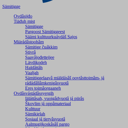
Sämitigge
Ovdâsijđo
Tiäđuh mist
Sämitigge
Pargoost Sämitiggeest
Säämi kulttuurkuávdáš Sajos
Miärádâstoohâm
Sämitige čuákkim
Stivrâ
Saavâjođetteijee
Lävdikodeh
Haldâttâh
Vaaljah
Sämitiggelaavâ miäldásâš oovtâsttoimâm- já
ráđádâllâmkenigâsvuotâ
Eres toimâorgaaneh
Ovdâsvástádâssyergih
Iäláttâsah, vuoigâdvuotâ já piirâs
Škovlim já oppâmateriaal
Kulttuur
Sämikielah
Sosiaal já tiervâsvuotâ
Aalmugijkoskâsâš pargo