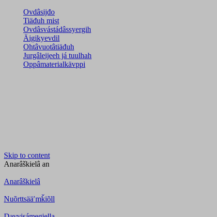
Ovdâsijđo
Tiäđuh mist
Ovdâsvástádâssyergih
Äigikyevdil
Ohtâvuotâtiäđuh
Jurgâleijeeh já tuulhah
Oppâmaterialkävppi
Skip to content
Anarâškielâ
an
Anarâškielâ
Nuõrttsääʹmǩiõll
Davvisámegiella