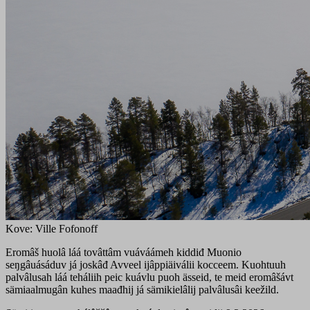
Kove: Ville Fofonoff
Eromâš huolâ láá tovâttâm vuáváámeh kiddiđ Muonio
seŋgâuásáduv já joskâđ Avveel ijâppiäiválii kocceem. Kuohtuuh
palvâlusah láá teháliih peic kuávlu puoh ässeid, te meid eromâšávt
sämiaalmugân kuhes maađhij já sämikielâlij palvâlusâi keežild.