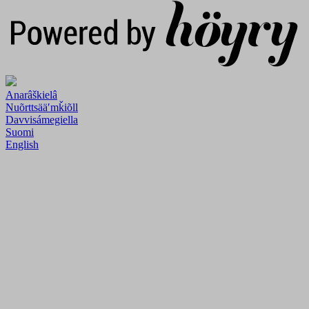
Anarâškielâ
Nuõrttsääʹmǩiõll
Davvisámegiella
Suomi
English