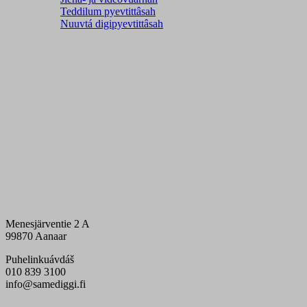
Teddilum pyevtittâsah
Nuuvtá digipyevtittâsah
Menesjärventie 2 A
99870 Aanaar
Puhelinkuávdáš
010 839 3100
info@samediggi.fi
Digi- ja mainostoimisto Höyry Rovaniemi ja Oulu