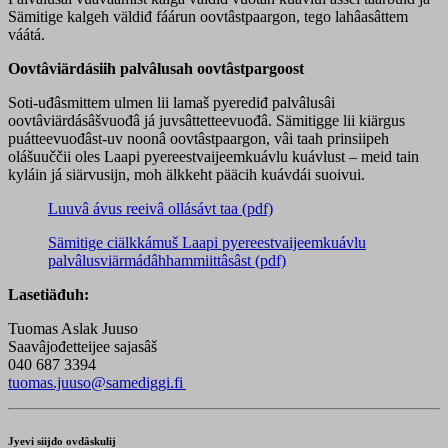
Sämitige kalgeh väldiđ fáárun oovtâstpaargon, tego lahâasâttem
váátá.
Oovtâviärdásiih palvâlusah oovtâstpargoost
Soti-uđâsmittem ulmen lii lamaš pyerediđ palvâlusâi
oovtâviärdásâšvuođâ já juvsâttetteevuođâ. Sämitigge lii kiärgus
puátteevuođâst-uv noonâ oovtâstpaargon, vâi taah prinsiipeh
olášuuččii oles Laapi pyereestvaijeemkuávlu kuávlust – meid tain
kyláin já siärvusijn, moh älkkeht pääcih kuávdái suoivui.
Luuvâ ávus reeivâ ollásávt taa (pdf)
Sämitige ciälkkámuš Laapi pyereestvaijeemkuávlu
palvâlusviärmádâhhammiittâsâst (pdf)
Lasetiäđuh:
Tuomas Aslak Juuso
Saavâjođetteijee sajasâš
040 687 3394
tuomas.juuso@samediggi.fi
Jyevi siijđo ovdâskulij