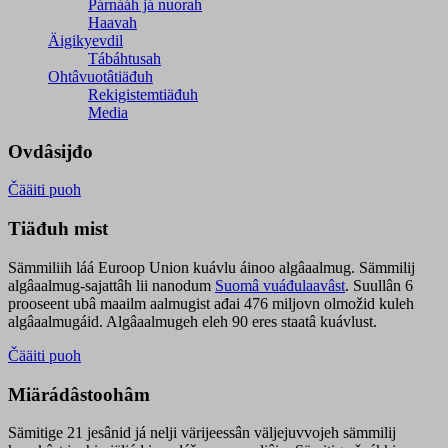
Párnááh já nuorah
Haavah
Äigikyevdil
Tábáhtusah
Ohtâvuotâtiäđuh
Rekigistemtiäđuh
Media
Ovdâsijđo
Čääiti puoh
Tiäđuh mist
Sämmiliih láá Euroop Union kuávlu áinoo algâaalmug. Sämmilij
algâaalmug-sajattâh lii nanodum
Suomâ vuáđulaavâst
. Suullân 6
prooseent ubâ maailm aalmugist ađai 476 miljovn olmožid kuleh
algâaalmugáid. Algâaalmugeh eleh 90 eres staatâ kuávlust.
Čääiti puoh
Miärádâstoohâm
Sämitige 21 jesânid já nelji värijeessân väljejuvvojeh sämmilij