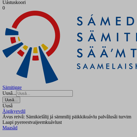
Uástuskoori
0
Sämitigge
Uusâ...
Uusâ...
Uusâ
Äigikyevdil
Ávus reivâ: Sämikielâlij já sämmilij päikkikuávlu palvâlusâi turvim
Laapi pyereestvaijeemkuávlust
Maasâd