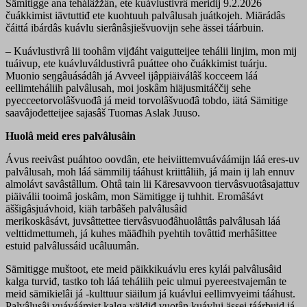
Sämitigge ana tehálâžžân, ete kuávlustivrâ meridij 9.2.2026
čuákkimist iävtuttiđ ete kuohtuuh palvâlusah juátkojeh. Miärádâs
čáittá ibárdâs kuávlu sierânâsjiešvuovijn sehe ässei táárbuin.
– Kuávlustivrâ lii toohâm vijđáht vaigutteijee tehálii linjim, mon mij
tuáivup, ete kuávluváldustivrâ puáttee oho čuákkimist tuárju.
Muonio seŋgâuásádâh já Avveel ijâppiäiválâš kocceem láá
eellimteháliih palvâlusah, moi joskâm hiäjusmitáččij sehe
pyecceetorvolâšvuođâ já meid torvolâšvuođâ tobdo, iätá Sämitige
saavâjođetteijee sajasâš Tuomas Aslak Juuso.
Huolâ meid eres palvâlusâin
Ávus reeivâst puáhtoo oovdân, ete heiviittemvuáváámijn láá eres-uv
palvâlusah, moh láá sämmilij tááhust kriittâliih, já main ij lah ennuv
almolávt savâstâllum. Ohtâ tain lii Käresavvoon tiervâsvuotâsajattuv
piäiválii tooimâ joskâm, mon Sämitigge ij tuhhit. Eromâšávt
äššigâsjuávhoid, kiäh tarbâšeh palvâlusâid
merikoskâsávt, juvsâttettee tiervâsvuođâhuolâttâs palvâlusah láá
velttidmettumeh, já kuhes määđhih pyehtih tovâttiđ merhâšittee
estuid palvâlussáid ucâluumân.
Sämitigge muštoot, ete meid päikkikuávlu eres kylái palvâlusâid
kalga turviđ, tastko toh láá teháliih peic ulmui pyereestvajemân te
meid sämikielâi já -kulttuur siäilum já kuávlui eellimvyeimi tááhust.
Palvâlusâi vuáváámist kalga väldiđ vuotân kuávlui ässei táárbuid já