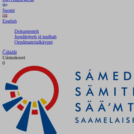
Suomi
English
Dokumenteh
Jurgâleijeeh já tuulhah
Oppâmaterialkävppi
Čáládât
Uástuskoori
0