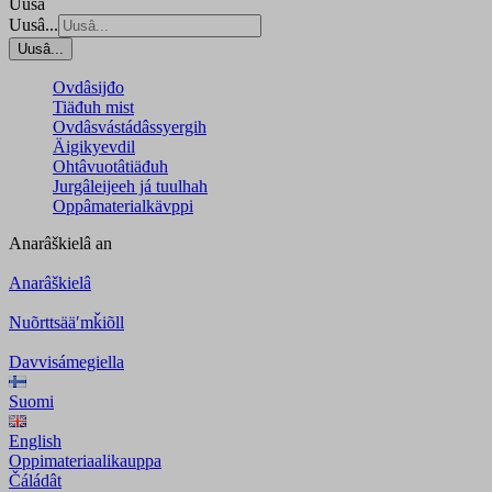
Uusâ
Uusâ...
Uusâ...
Ovdâsijđo
Tiäđuh mist
Ovdâsvástádâssyergih
Äigikyevdil
Ohtâvuotâtiäđuh
Jurgâleijeeh já tuulhah
Oppâmaterialkävppi
Anarâškielâ
an
Anarâškielâ
Nuõrttsääʹmǩiõll
Davvisámegiella
Suomi
English
Oppimateriaalikauppa
Čáládât