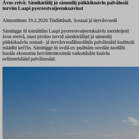
Ávus reivâ: Sämikielâlij já sämmilij päikkikuávlu palvâlusâi
turvim Laapi pyereestvaijeemkuávlust
Almostittum 19.2.2026
Tiäđáttâsah, Sosiaal já tiervâsvuotâ
Sämitigge lii toimâttâm Laapi pyereestvaijeemkuávlu merideijeid
ávus reeivâ, mast pivdoo turviđ sämikielâlijd já sämmilij
päikkikuávlu
sosiaal
– já tiervâsvuođâhuolâttâs palvâlusâid kuáhtulii
määđhi keččin. Sämitigge lii ovdil
-uv
puáhtám oovdân tuođâlii
huolâs ekonomia heiviittemtooimâi vaikuttâsâin kuávlu
eellimteháláid palvâlussáid.