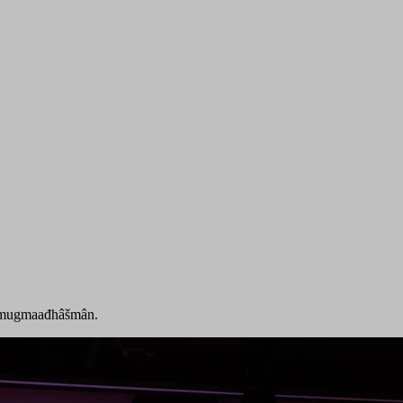
almugmaađhâšmân.