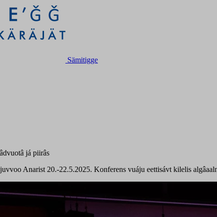
Sämitigge
dvuotâ já piirâs
voo Anarist 20.-22.5.2025. Konferens vuáju eettisávt kilelis algâa