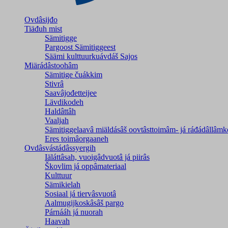
Ovdâsijđo
Tiäđuh mist
Sämitigge
Pargoost Sämitiggeest
Säämi kulttuurkuávdáš Sajos
Miärádâstoohâm
Sämitige čuákkim
Stivrâ
Saavâjođetteijee
Lävdikodeh
Haldâttâh
Vaaljah
Sämitiggelaavâ miäldásâš oovtâsttoimâm- já ráđádâllâmk
Eres toimâorgaaneh
Ovdâsvástádâssyergih
Iäláttâsah, vuoigâdvuotâ já piirâs
Škovlim já oppâmateriaal
Kulttuur
Sämikielah
Sosiaal já tiervâsvuotâ
Aalmugijkoskâsâš pargo
Párnááh já nuorah
Haavah