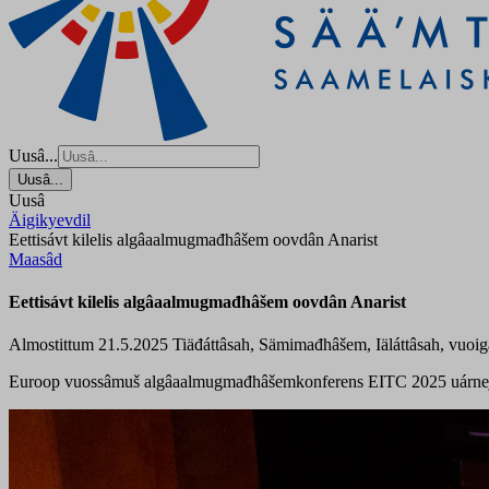
Uusâ...
Uusâ...
Uusâ
Äigikyevdil
Eettisávt kilelis algâaalmugmađhâšem oovdân Anarist
Maasâd
Eettisávt kilelis algâaalmugmađhâšem oovdân Anarist
Almostittum 21.5.2025
Tiäđáttâsah, Sämimađhâšem, Iäláttâsah, vuoigâ
Euroop vuossâmuš algâaalmugmađhâšemkonferens EITC 2025 uárnejuv