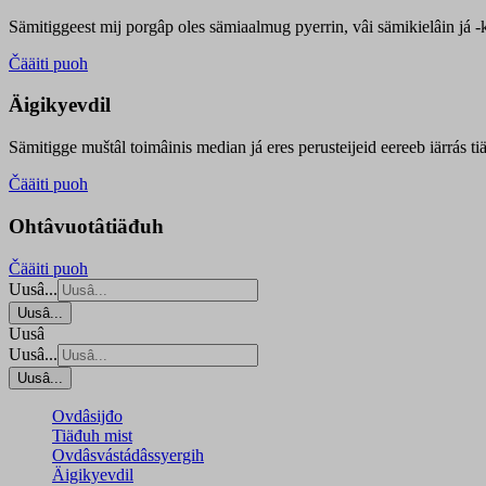
Sämitiggeest mij porgâp oles sämiaalmug pyerrin, vâi sämikielâin já -ku
Čääiti puoh
Äigikyevdil
Sämitigge muštâl toimâinis median já eres perusteijeid eereeb iärrás ti
Čääiti puoh
Ohtâvuotâtiäđuh
Čääiti puoh
Uusâ...
Uusâ...
Uusâ
Uusâ...
Uusâ...
Ovdâsijđo
Tiäđuh mist
Ovdâsvástádâssyergih
Äigikyevdil