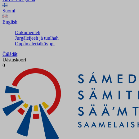
Suomi
English
Dokumenteh
Jurgâleijeeh já tuulhah
Oppâmaterialkävppi
Čáládât
Uástuskoori
0