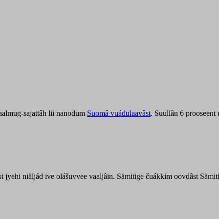
aalmug-sajattâh lii nanodum
Suomâ vuáđulaavâst
. Suullân 6 prooseent
âst jyehi niäljád ive olášuvvee vaaljâin. Sämitige čuákkim oovdâst Säm