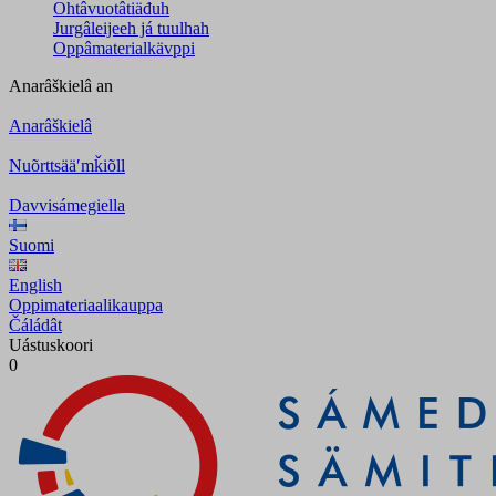
Ohtâvuotâtiäđuh
Jurgâleijeeh já tuulhah
Oppâmaterialkävppi
Anarâškielâ
an
Anarâškielâ
Nuõrttsääʹmǩiõll
Davvisámegiella
Suomi
English
Oppimateriaalikauppa
Čáládât
Uástuskoori
0