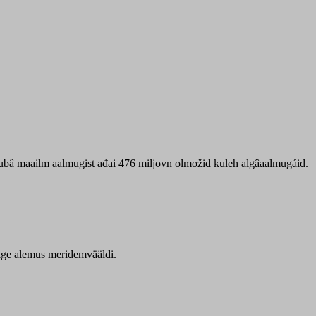
 ubâ maailm aalmugist ađai 476 miljovn olmožid kuleh algâaalmugáid.
itige alemus meridemvääldi.