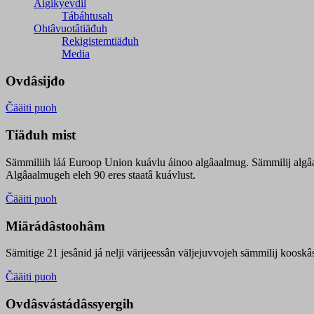
Äigikyevdil
Tábáhtusah
Ohtâvuotâtiäđuh
Rekigistemtiäđuh
Media
Ovdâsijđo
Čääiti puoh
Tiäđuh mist
Sämmiliih láá Euroop Union kuávlu áinoo algâaalmug. Sämmilij algâ
Algâaalmugeh eleh 90 eres staatâ kuávlust.
Čääiti puoh
Miärádâstoohâm
Sämitige 21 jesânid já nelji värijeessân väljejuvvojeh sämmilij koosk
Čääiti puoh
Ovdâsvástádâssyergih