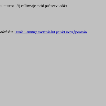
lttuurist ličij eellimsaje meid puátteevuođâst.
äđáttâsâin.
Tiiláá Sämitige tiäđáttâsâid jieijâd šleđgâpoostân
.