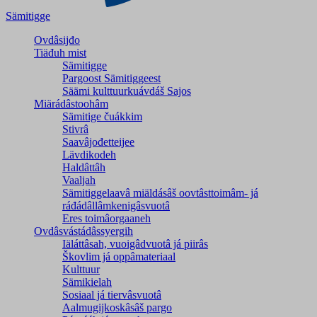
Sämitigge
Ovdâsijđo
Tiäđuh mist
Sämitigge
Pargoost Sämitiggeest
Säämi kulttuurkuávdáš Sajos
Miärádâstoohâm
Sämitige čuákkim
Stivrâ
Saavâjođetteijee
Lävdikodeh
Haldâttâh
Vaaljah
Sämitiggelaavâ miäldásâš oovtâsttoimâm- já
ráđádâllâmkenigâsvuotâ
Eres toimâorgaaneh
Ovdâsvástádâssyergih
Iäláttâsah, vuoigâdvuotâ já piirâs
Škovlim já oppâmateriaal
Kulttuur
Sämikielah
Sosiaal já tiervâsvuotâ
Aalmugijkoskâsâš pargo