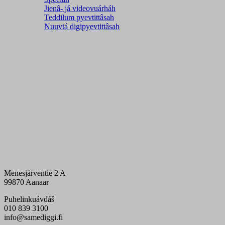
Jienâ- já videovuárháh
Teddilum pyevtittâsah
Nuuvtá digipyevtittâsah
Menesjärventie 2 A
99870 Aanaar
Puhelinkuávdáš
010 839 3100
info@samediggi.fi