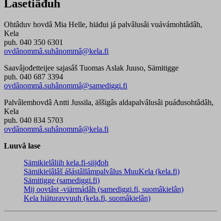
Lasetiäđuh
Ohtâduv hovdâ Mia Helle, hiäđui já palvâlusâi vuávámohtâdâh,
Kela
puh. 040 350 6301
ovdânommâ.suhânommâ@kela.fi
Saavâjođetteijee sajasâš Tuomas Aslak Juuso, Sämitigge
puh. 040 687 3394
ovdânommâ.suhânommâ@samediggi.fi
Palvâlemhovdâ Antti Jussila, äššigâs aldapalvâlusâi puáđusohtâdâh,
Kela
puh. 040 834 5703
ovdânommâ.suhânommâ@kela.fi
Luuvâ lase
Sämikielâliih kela.fi-siijđoh
Sämikielâlâš ášástâllâmpalvâlus MuuKela (kela.fi)
Sämitigge (samediggi.fi)
Mij oovtâst -viärmádâh (samediggi.fi, suomâkielân)
Kela hiäturavvuuh (kela.fi, suomâkielân)