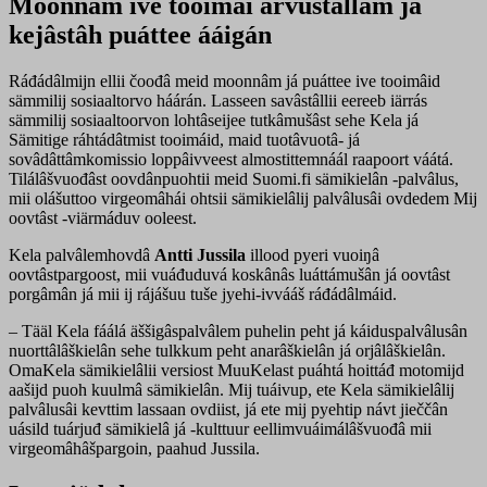
Moonnâm ive tooimâi árvuštâllâm já
kejâstâh puáttee ááigán
Ráđádâlmijn ellii čoođâ meid moonnâm já puáttee ive tooimâid
sämmilij sosiaaltorvo háárán. Lasseen savâstâllii eereeb iärrás
sämmilij sosiaaltoorvon lohtâseijee tutkâmušâst sehe Kela já
Sämitige ráhtádâtmist tooimáid, maid tuotâvuotâ- já
sovâdâttâmkomissio loppâivveest almostittemnáál raapoort váátá.
Tilálâšvuođâst oovdânpuohtii meid Suomi.fi sämikielân -palvâlus,
mii olášuttoo virgeomâhái ohtsii sämikielâlij palvâlusâi ovdedem Mij
oovtâst -viärmáduv ooleest.
Kela palvâlemhovdâ
Antti Jussila
illood pyeri vuoiŋâ
oovtâstpargoost, mii vuáđuduvá koskânâs luáttámušân já oovtâst
porgâmân já mii ij rájášuu tuše jyehi-ivvááš ráđádâlmáid.
– Tääl Kela fáálá äššigâspalvâlem puhelin peht já káiduspalvâlusân
nuorttâlâškielân sehe tulkkum peht anarâškielân já orjâlâškielân.
OmaKela sämikielâlii versiost MuuKelast puáhtá hoittáđ motomijd
aašijd puoh kuulmâ sämikielân. Mij tuáivup, ete Kela sämikielâlij
palvâlusâi kevttim lassaan ovdiist, já ete mij pyehtip návt jieččân
uásild tuárjuđ sämikielâ já -kulttuur eellimvuáimálâšvuođâ mii
virgeomâhâšpargoin, paahud Jussila.