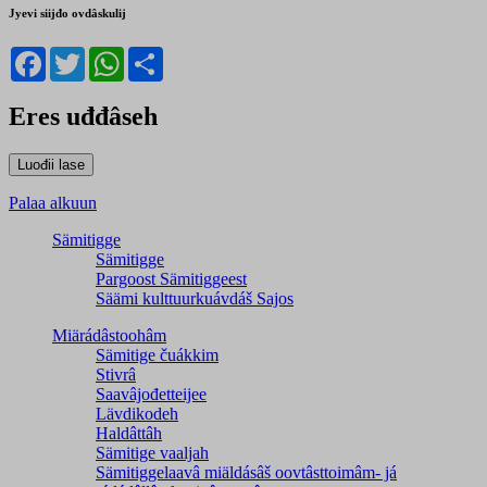
Jyevi siijđo ovdâskulij
Facebook
Twitter
WhatsApp
Share
Eres uđđâseh
Palaa alkuun
Sämitigge
Sämitigge
Pargoost Sämitiggeest
Säämi kulttuurkuávdáš Sajos
Miärádâstoohâm
Sämitige čuákkim
Stivrâ
Saavâjođetteijee
Lävdikodeh
Haldâttâh
Sämitige vaaljah
Sämitiggelaavâ miäldásâš oovtâsttoimâm- já