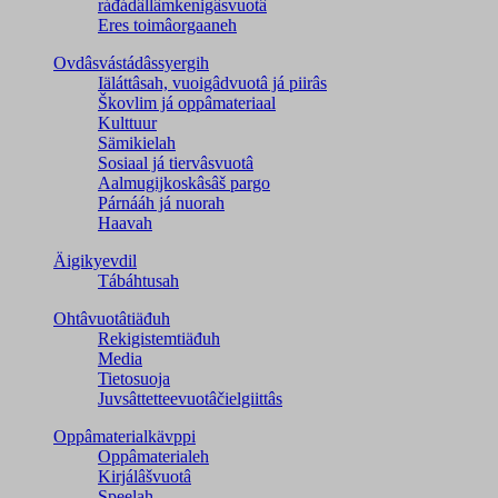
ráđádâllâmkenigâsvuotâ
Eres toimâorgaaneh
Ovdâsvástádâssyergih
Iäláttâsah, vuoigâdvuotâ já piirâs
Škovlim já oppâmateriaal
Kulttuur
Sämikielah
Sosiaal já tiervâsvuotâ
Aalmugijkoskâsâš pargo
Párnááh já nuorah
Haavah
Äigikyevdil
Tábáhtusah
Ohtâvuotâtiäđuh
Rekigistemtiäđuh
Media
Tietosuoja
Juvsâttetteevuotâčielgiittâs
Oppâmaterialkävppi
Oppâmaterialeh
Kirjálâšvuotâ
Speelah