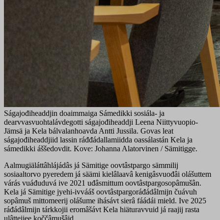
Ságajođiheaddjin doaimmaiga Sámedikki sosiála- ja
dearvvasvuohtalávdegotti ságajođiheaddji Leena Niittyvuopio-
Jämsä ja Kela bálvalanhoavda Antti Jussila. Govas leat
ságajođiheaddjiid lassin ráđđádallamiidda oassálastán Kela ja
sámedikki áššedovdit. Kove: Johanna Alatorvinen / Sämitigge.
Aalmugiäláttâhlájádâs já Sämitige oovtâstpargo sämmilij
sosiaaltorvo pyeredem já säämi kielâlaavâ kenigâsvuođâi olášuttem
várás vuáđuduvá ive 2021 uđâsmittum oovtâstpargosopâmušân.
Kela já Sämitige jyehi-ivvááš oovtâstpargoráđádâlmijn čuávuh
sopâmuš mittomeerij olášume ihásávt sierâ fáádái mield. Ive 2025
ráđádâlmijn tárkkojii eromâšávt Kela hiäturavvuid já raajij rasta
ulâtteijee koččâmušâid.