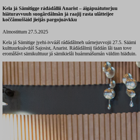
Kela já Sämitigge ráđádâllii Anarist – áigápuátutorjuu
hiäturavvuuh suogârdâlmân já raajij rasta ulâtteijee
koččâmuššáid jieijâs pargojuávkku
Almostittum 27.5.2025
Kela já Sämitige jyehi-ivvááš ráđádâlmeh uárnejuvvojii 27.5. Säämi
kulttuurkuávdáš Sajosist, Anarist. Ráđádâlmij fáddán lâi taan tove
eromâšávt sämikulttuur já sämikielâi huámmášumán väldim hiäđuin.