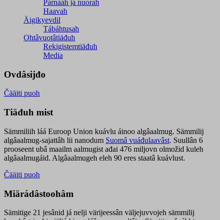
Párnááh já nuorah
Haavah
Äigikyevdil
Tábáhtusah
Ohtâvuotâtiäđuh
Rekigistemtiäđuh
Media
Ovdâsijđo
Čääiti puoh
Tiäđuh mist
Sämmiliih láá Euroop Union kuávlu áinoo algâaalmug. Sämmilij
algâaalmug-sajattâh lii nanodum
Suomâ vuáđulaavâst
. Suullân 6
prooseent ubâ maailm aalmugist ađai 476 miljovn olmožid kuleh
algâaalmugáid. Algâaalmugeh eleh 90 eres staatâ kuávlust.
Čääiti puoh
Miärádâstoohâm
Sämitige 21 jesânid já nelji värijeessân väljejuvvojeh sämmilij