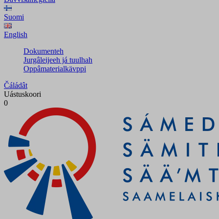
Suomi
English
Dokumenteh
Jurgâleijeeh já tuulhah
Oppâmaterialkävppi
Čáládât
Uástuskoori
0