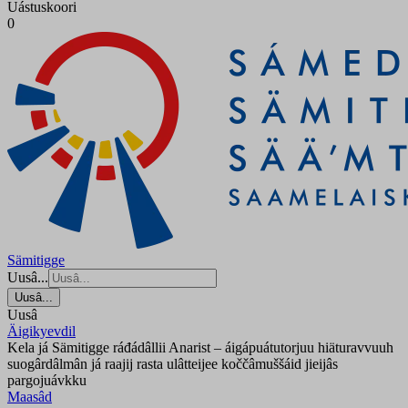
Uástuskoori
0
Sämitigge
Uusâ...
Uusâ...
Uusâ
Äigikyevdil
Kela já Sämitigge ráđádâllii Anarist – áigápuátutorjuu hiäturavvuuh
suogârdâlmân já raajij rasta ulâtteijee koččâmuššáid jieijâs
pargojuávkku
Maasâd