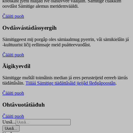
kooskâst jyehi niäljád ive olášuvvee vaaljâin. Sämitige čuákkim
oovdâst Sämitige alemus meridemvääldi.
Čääiti puoh
Ovdâsvástádâssyergih
Sämitiggeest mij porgâp oles sämiaalmug pyerrin, vâi sämikielâin já
-kulttuurist ličij eellimsaje meid puátteevuođâst.
Čääiti puoh
Äigikyevdil
Sämitigge muštâl toimâinis median já eres perusteijeid eereeb iärrás
tiäđáttâsâin.
Tiiláá Sämitige tiäđáttâsâid jieijâd šleđgâpoostân
.
Čääiti puoh
Ohtâvuotâtiäđuh
Čääiti puoh
Uusâ...
Uusâ...