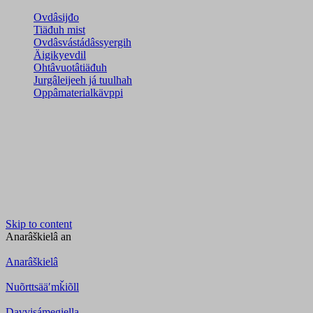
Ovdâsijđo
Tiäđuh mist
Ovdâsvástádâssyergih
Äigikyevdil
Ohtâvuotâtiäđuh
Jurgâleijeeh já tuulhah
Oppâmaterialkävppi
Skip to content
Anarâškielâ
an
Anarâškielâ
Nuõrttsääʹmǩiõll
Davvisámegiella