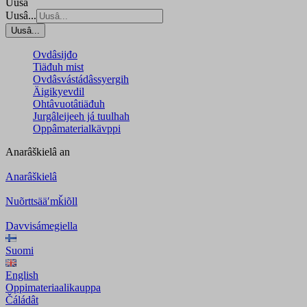
Uusâ
Uusâ...
Uusâ...
Ovdâsijđo
Tiäđuh mist
Ovdâsvástádâssyergih
Äigikyevdil
Ohtâvuotâtiäđuh
Jurgâleijeeh já tuulhah
Oppâmaterialkävppi
Anarâškielâ
an
Anarâškielâ
Nuõrttsääʹmǩiõll
Davvisámegiella
Suomi
English
Oppimateriaalikauppa
Čáládât