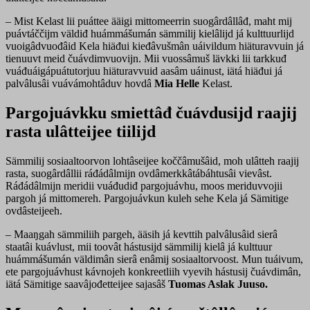
– Mist Kelast lii puáttee ääigi mittomeerrin suogârdâllâđ, maht mij
puávtáččijm väldiđ huámmášumán sämmilij kielâlijd já kulttuurlijd
vuoigâdvuođâid Kela hiäđui kieđâvušmân uáivildum hiäturavvuin já
tienuuvt meid čuávdimvuovijn. Mii vuossâmuš lävkki lii tarkkuđ
vuáđuáigápuátutorjuu hiäturavvuid aasâm uáinust, iätá hiäđui já
palvâlusâi vuávámohtâduv hovdâ
Mia Helle
Kelast.
Pargojuávkku smiettâđ čuávdusijd raajij
rasta ulâtteijee tiilijd
Sämmilij sosiaaltoorvon lohtâseijee koččâmušâid, moh ulâtteh raajij
rasta, suogârdâllii ráđádâlmijn ovdâmerkkâtábáhtusâi vievâst.
Ráđádâlmijn meridii vuáđudiđ pargojuávhu, moos meriduvvojii
pargoh já mittomereh. Pargojuávkun kuleh sehe Kela já Sämitige
ovdâsteijeeh.
– Maaŋgah sämmiliih pargeh, ääsih já kevttih palvâlusâid sierâ
staatâi kuávlust, mii toovât hástusijd sämmilij kielâ já kulttuur
huámmášumán väldimân sierâ enâmij sosiaaltorvoost. Mun tuáivum,
ete pargojuávhust kávnojeh konkreetliih vyevih hástusij čuávdimân,
iätá Sämitige saavâjođetteijee sajasâš
Tuomas Aslak Juuso.