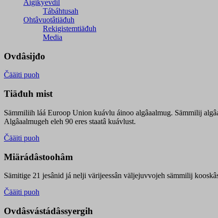
Äigikyevdil
Tábáhtusah
Ohtâvuotâtiäđuh
Rekigistemtiäđuh
Media
Ovdâsijđo
Čääiti puoh
Tiäđuh mist
Sämmiliih láá Euroop Union kuávlu áinoo algâaalmug. Sämmilij algâ
Algâaalmugeh eleh 90 eres staatâ kuávlust.
Čääiti puoh
Miärádâstoohâm
Sämitige 21 jesânid já nelji värijeessân väljejuvvojeh sämmilij koosk
Čääiti puoh
Ovdâsvástádâssyergih