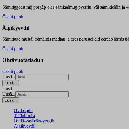
Sämitiggeest mij porgâp oles sämiaalmug pyerrin, vâi sämikielâin já -ku
Čääiti puoh
Äigikyevdil
Sämitigge muštâl toimâinis median já eres perusteijeid eereeb iärrás ti
Čääiti puoh
Ohtâvuotâtiäđuh
Čääiti puoh
Uusâ...
Uusâ...
Uusâ
Uusâ...
Uusâ...
Ovdâsijđo
Tiäđuh mist
Ovdâsvástádâssyergih
Äigikyevdil