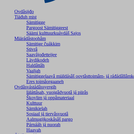
Ovdâsijđo
Tiäđuh mist
Sämitigge
Pargoost Sämitiggeest
Säämi kulttuurkuávdáš Sajos
Miärádâstoohâm
Sämitige čuákkim
Stivrâ
Saavâjođetteijee
Lävdikodeh
Haldâttâh
Vaaljah
Sämitiggelaavâ miäldásâš oovtâsttoimâm- já ráđádâllâmk
Eres toimâorgaaneh
Ovdâsvástádâssyergih
Iäláttâsah, vuoigâdvuotâ já piirâs
Škovlim já oppâmateriaal
Kulttuur
Sämikielah
Sosiaal já tiervâsvuotâ
Aalmugijkoskâsâš pargo
Párnááh já nuorah
Haavah