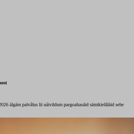
oost
2026 álgám palvâlus lii uáivildum pargoahasáid sämikielâláid sehe