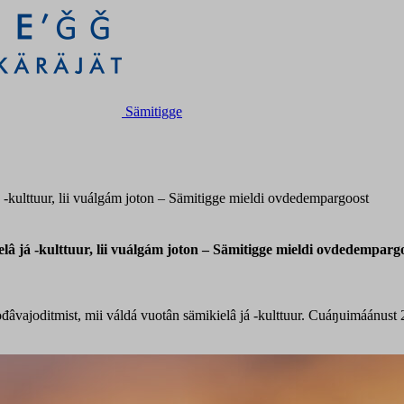
Sämitigge
 -kulttuur, lii vuálgám joton – Sämitigge mieldi ovdedempargoost
lâ já -kulttuur, lii vuálgám joton – Sämitigge mieldi ovdedemparg
ođâvajoditmist, mii váldá vuotân sämikielâ já -kulttuur. Cuáŋuimáánust 