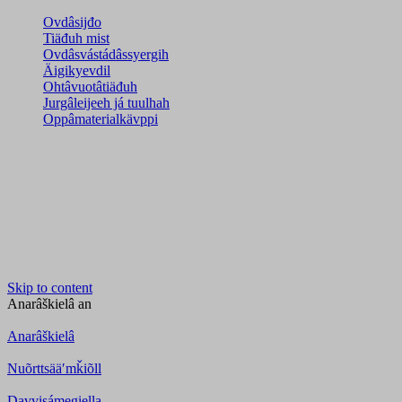
Ovdâsijđo
Tiäđuh mist
Ovdâsvástádâssyergih
Äigikyevdil
Ohtâvuotâtiäđuh
Jurgâleijeeh já tuulhah
Oppâmaterialkävppi
Skip to content
Anarâškielâ
an
Anarâškielâ
Nuõrttsääʹmǩiõll
Davvisámegiella