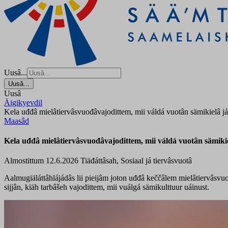
Uusâ...
Uusâ...
Uusâ
Äigikyevdil
Kela uđđâ mielâtiervâsvuođâvajodittem, mii váldá vuotân sämikielâ já
Maasâd
Kela uđđâ mielâtiervâsvuođâvajodittem, mii váldá vuotân sämikie
Almostittum 12.6.2026
Tiäđáttâsah, Sosiaal já tiervâsvuotâ
Aalmugiäláttâhlájádâs lii pieijâm joton uđđâ keččâlem mielâtiervâsvu
sijjân, kiäh tarbâšeh vajodittem, mii vuálgá sämikulttuur uáinust.