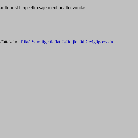
lttuurist ličij eellimsaje meid puátteevuođâst.
äđáttâsâin.
Tiiláá Sämitige tiäđáttâsâid jieijâd šleđgâpoostân
.