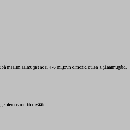
 ubâ maailm aalmugist ađai 476 miljovn olmožid kuleh algâaalmugáid.
itige alemus meridemvääldi.