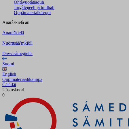
Ohtâvuotâtiäđuh
Jurgâleijeeh já tuulhah
Oppâmaterialkävppi
Anarâškielâ
an
Anarâškielâ
Nuõrttsääʹmǩiõll
Davvisámegiella
Suomi
English
Oppimateriaalikauppa
Čáládât
Uástuskoori
0