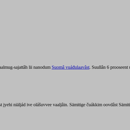
aalmug-sajattâh lii nanodum
Suomâ vuáđulaavâst
. Suullân 6 prooseent
âst jyehi niäljád ive olášuvvee vaaljâin. Sämitige čuákkim oovdâst Säm