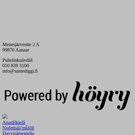
Menesjärventie 2 A
99870 Aanaar
Puhelinkuávdáš
010 839 3100
info@samediggi.fi
Digi- ja mainostoimisto Höyry Rovaniemi ja Oulu
Anarâškielâ
Nuõrttsääʹmǩiõll
Davvisámegiella