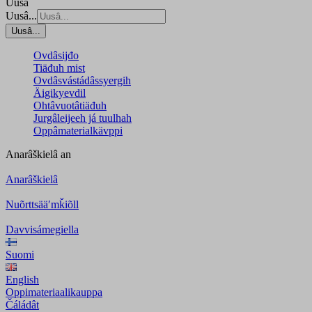
Uusâ
Uusâ...
Uusâ...
Ovdâsijđo
Tiäđuh mist
Ovdâsvástádâssyergih
Äigikyevdil
Ohtâvuotâtiäđuh
Jurgâleijeeh já tuulhah
Oppâmaterialkävppi
Anarâškielâ
an
Anarâškielâ
Nuõrttsääʹmǩiõll
Davvisámegiella
Suomi
English
Oppimateriaalikauppa
Čáládât