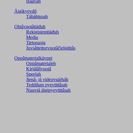
Haavah
Äigikyevdil
Tábáhtusah
Ohtâvuotâtiäđuh
Rekigistemtiäđuh
Media
Tietosuoja
Juvsâttetteevuotâčielgiittâs
Oppâmaterialkävppi
Oppâmaterialeh
Kirjálâšvuotâ
Speelah
Jienâ- já videovuárháh
Teddilum pyevtittâsah
Nuuvtá digipyevtittâsah