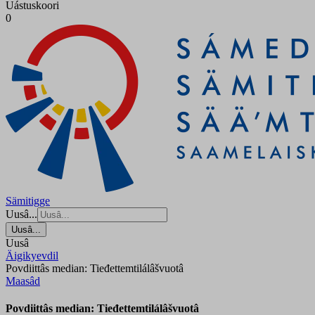
Uástuskoori
0
Sämitigge
Uusâ...
Uusâ...
Uusâ
Äigikyevdil
Povdiittâs median: Tieđettemtilálâšvuotâ
Maasâd
Povdiittâs median: Tieđettemtilálâšvuotâ