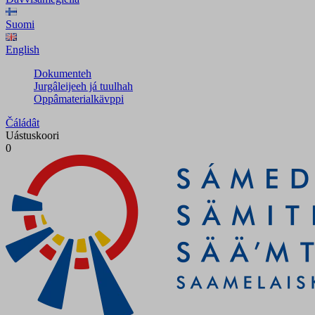
Suomi
English
Dokumenteh
Jurgâleijeeh já tuulhah
Oppâmaterialkävppi
Čáládât
Uástuskoori
0