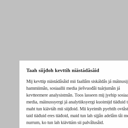
Taah siijđoh kevttih niästádâsâid
Mij kevttip niästádâsâid mii faallâm siskáldâs já máinusij
hammiimân, sosiaallii media jiešvuođâi tuárjumân já
kevtteemere analysistmân. Toos lasseen mij jyehip sosiaal
media, máinussyergi já analytiiksyergi kuoimijd tiäđuid t
maht tun kiävtáh mii siijđoid. Mii kyeimih pyehtih ovtâsti
taid tiäđuid eres tiäđoid, maid tun lah sijjân adelâm tâi m
nurrum, ko tun lah kiävttám sii palvâlusâid.