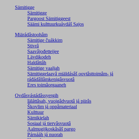
Sämitigge
Sämitigge
Pargoost Sämitiggeest
Säämi kulttuurkuávdáš Sajos
Miärádâstoohâm
Sämitige čuákkim
Stivrâ
Saavâjođetteijee
Lävdikodeh
Haldâttâh
Sämitige vaaljah
Sämitiggelaavâ miäldásâš oovtâsttoimâm- já
ráđádâllâmkenigâsvuotâ
Eres toimâorgaaneh
Ovdâsvástádâssyergih
Iäláttâsah, vuoigâdvuotâ já piirâs
Škovlim já oppâmateriaal
Kulttuur
Sämikielah
Sosiaal já tiervâsvuotâ
Aalmugijkoskâsâš pargo
Párnááh já nuorah