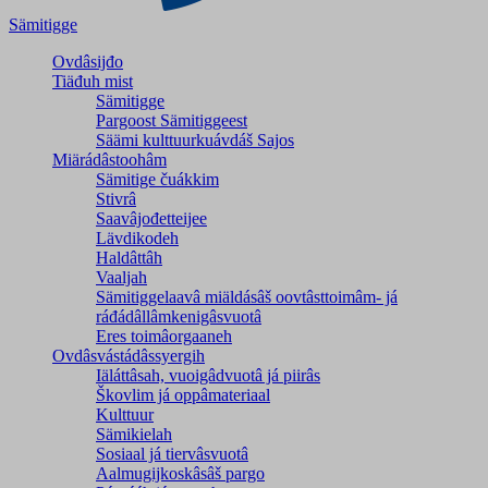
Sämitigge
Ovdâsijđo
Tiäđuh mist
Sämitigge
Pargoost Sämitiggeest
Säämi kulttuurkuávdáš Sajos
Miärádâstoohâm
Sämitige čuákkim
Stivrâ
Saavâjođetteijee
Lävdikodeh
Haldâttâh
Vaaljah
Sämitiggelaavâ miäldásâš oovtâsttoimâm- já
ráđádâllâmkenigâsvuotâ
Eres toimâorgaaneh
Ovdâsvástádâssyergih
Iäláttâsah, vuoigâdvuotâ já piirâs
Škovlim já oppâmateriaal
Kulttuur
Sämikielah
Sosiaal já tiervâsvuotâ
Aalmugijkoskâsâš pargo