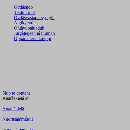
Ovdâsijđo
Tiäđuh mist
Ovdâsvástádâssyergih
Äigikyevdil
Ohtâvuotâtiäđuh
Jurgâleijeeh já tuulhah
Oppâmaterialkävppi
Skip to content
Anarâškielâ
an
Anarâškielâ
Nuõrttsääʹmǩiõll
Davvisámegiella