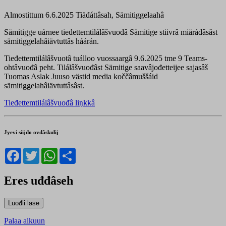
Almostittum 6.6.2025
Tiäđáttâsah, Sämitiggelaahâ
Sämitigge uárnee tieđettemtilálâšvuođâ Sämitige stiivrâ miärádâsâst
sämitiggelahâiävtuttâs háárán.
Tieđettemtilálâšvuotâ tuálloo vuossaargâ 9.6.2025 tme 9 Teams-
ohtâvuođâ peht. Tilálâšvuođâst Sämitige saavâjođetteijee sajasâš
Tuomas Aslak Juuso västid media koččâmuššáid
sämitiggelahâiävtuttâsâst.
Tieđettemtilálâšvuođâ liŋkkâ
Jyevi siijđo ovdâskulij
Facebook
Twitter
WhatsApp
Share
Eres uđđâseh
Palaa alkuun