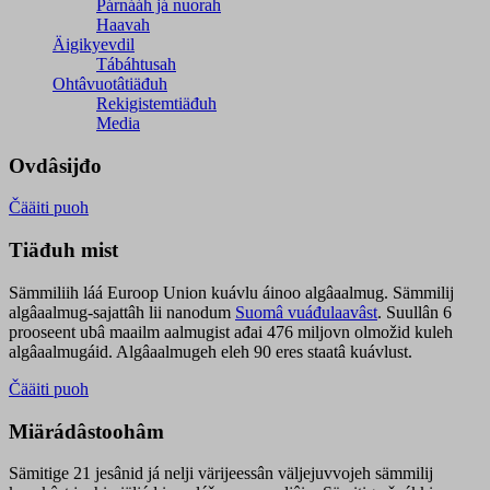
Párnááh já nuorah
Haavah
Äigikyevdil
Tábáhtusah
Ohtâvuotâtiäđuh
Rekigistemtiäđuh
Media
Ovdâsijđo
Čääiti puoh
Tiäđuh mist
Sämmiliih láá Euroop Union kuávlu áinoo algâaalmug. Sämmilij
algâaalmug-sajattâh lii nanodum
Suomâ vuáđulaavâst
. Suullân 6
prooseent ubâ maailm aalmugist ađai 476 miljovn olmožid kuleh
algâaalmugáid. Algâaalmugeh eleh 90 eres staatâ kuávlust.
Čääiti puoh
Miärádâstoohâm
Sämitige 21 jesânid já nelji värijeessân väljejuvvojeh sämmilij