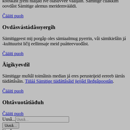
kooskâst jyehi niäljád ive olášuvvee vaaljâin. Sämitige čuákkim
oovdâst Sämitige alemus meridemvääldi.
Čääiti puoh
Ovdâsvástádâssyergih
Sämitiggeest mij porgâp oles sämiaalmug pyerrin, vâi sämikielâin já
-kulttuurist ličij eellimsaje meid puátteevuođâst.
Čääiti puoh
Äigikyevdil
Sämitigge muštâl toimâinis median já eres perusteijeid eereeb iärrás
tiäđáttâsâin.
Tiiláá Sämitige tiäđáttâsâid jieijâd šleđgâpoostân
.
Čääiti puoh
Ohtâvuotâtiäđuh
Čääiti puoh
Uusâ...
Uusâ...