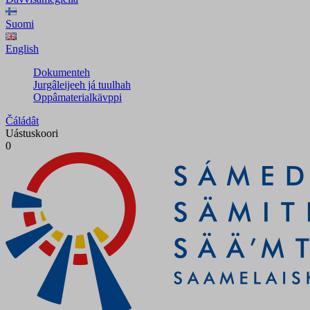
Suomi
English
Dokumenteh
Jurgâleijeeh já tuulhah
Oppâmaterialkävppi
Čáládât
Uástuskoori
0