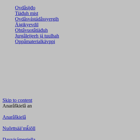
Ovdâsijđo
Tiäđuh mist
Ovdâsvástádâssyergih
Äigikyevdil
Ohtâvuotâtiäđuh
Jurgâleijeeh já tuulhah
Oppâmaterialkävppi
Skip to content
Anarâškielâ
an
Anarâškielâ
Nuõrttsääʹmǩiõll
Davvisámegiella