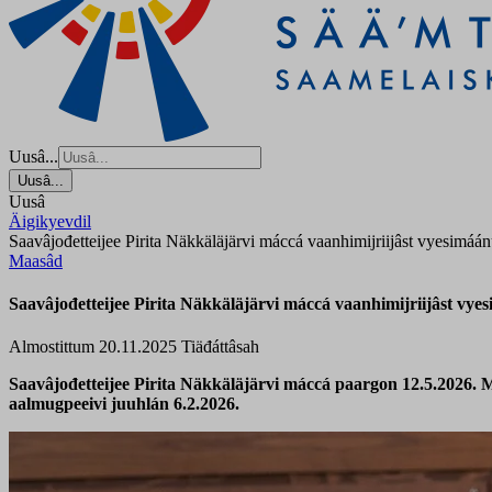
Uusâ...
Uusâ...
Uusâ
Äigikyevdil
Saavâjođetteijee Pirita Näkkäläjärvi máccá vaanhimijriijâst vyesimáánu
Maasâd
Saavâjođetteijee Pirita Näkkäläjärvi máccá vaanhimijriijâst vyes
Almostittum 20.11.2025
Tiäđáttâsah
Saavâjođetteijee Pirita Näkkäläjärvi máccá paargon 12.5.2026. M
aalmugpeeivi juuhlán 6.2.2026.