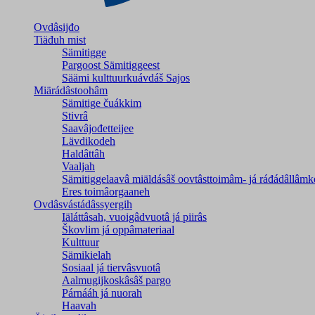
Ovdâsijđo
Tiäđuh mist
Sämitigge
Pargoost Sämitiggeest
Säämi kulttuurkuávdáš Sajos
Miärádâstoohâm
Sämitige čuákkim
Stivrâ
Saavâjođetteijee
Lävdikodeh
Haldâttâh
Vaaljah
Sämitiggelaavâ miäldásâš oovtâsttoimâm- já ráđádâllâmk
Eres toimâorgaaneh
Ovdâsvástádâssyergih
Iäláttâsah, vuoigâdvuotâ já piirâs
Škovlim já oppâmateriaal
Kulttuur
Sämikielah
Sosiaal já tiervâsvuotâ
Aalmugijkoskâsâš pargo
Párnááh já nuorah
Haavah