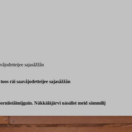
vâjođetteijee sajasâžžân
oos räi saavâjođetteijee sajasâžžân
rniistâlmijguin. Näkkäläjärvi uásálist meid sämmilij