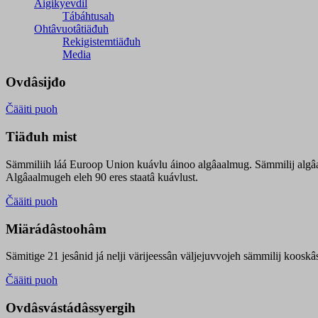
Äigikyevdil
Tábáhtusah
Ohtâvuotâtiäđuh
Rekigistemtiäđuh
Media
Ovdâsijđo
Čääiti puoh
Tiäđuh mist
Sämmiliih láá Euroop Union kuávlu áinoo algâaalmug. Sämmilij algâ
Algâaalmugeh eleh 90 eres staatâ kuávlust.
Čääiti puoh
Miärádâstoohâm
Sämitige 21 jesânid já nelji värijeessân väljejuvvojeh sämmilij koosk
Čääiti puoh
Ovdâsvástádâssyergih