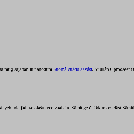
aalmug-sajattâh lii nanodum
Suomâ vuáđulaavâst
. Suullân 6 prooseent
âst jyehi niäljád ive olášuvvee vaaljâin. Sämitige čuákkim oovdâst Säm