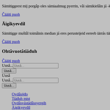
Sämitiggeest mij porgâp oles sämiaalmug pyerrin, vâi sämikielâin já -ku
Čääiti puoh
Äigikyevdil
Sämitigge muštâl toimâinis median já eres perusteijeid eereeb iärrás ti
Čääiti puoh
Ohtâvuotâtiäđuh
Čääiti puoh
Uusâ...
Uusâ...
Uusâ
Uusâ...
Uusâ...
Ovdâsijđo
Tiäđuh mist
Ovdâsvástádâssyergih
Äigikyevdil