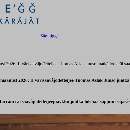
Sämitigge
st 2026: II värisaavâjođetteijee Tuomas Aslak Juuso juátká toos räi saa
imáánust 2026: II värisaavâjođetteijee Tuomas Aslak Juuso juátká t
accâm räi saavâjođetteijeejuávkku juátká tolebáá soppum sajasâšo