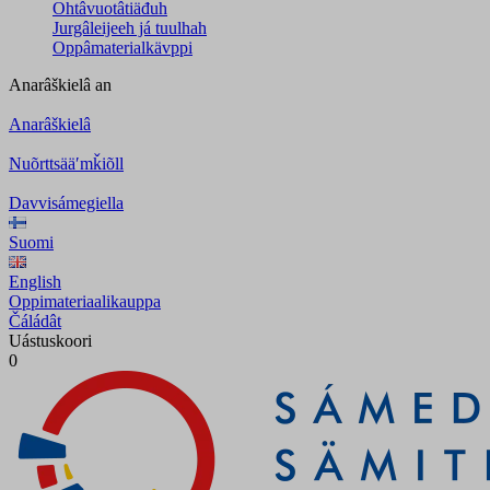
Ohtâvuotâtiäđuh
Jurgâleijeeh já tuulhah
Oppâmaterialkävppi
Anarâškielâ
an
Anarâškielâ
Nuõrttsääʹmǩiõll
Davvisámegiella
Suomi
English
Oppimateriaalikauppa
Čáládât
Uástuskoori
0