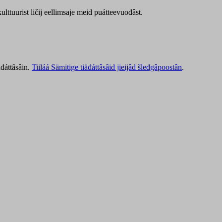
lttuurist ličij eellimsaje meid puátteevuođâst.
äđáttâsâin.
Tiiláá Sämitige tiäđáttâsâid jieijâd šleđgâpoostân
.