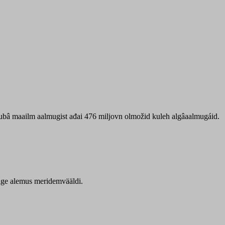
 ubâ maailm aalmugist ađai 476 miljovn olmožid kuleh algâaalmugáid.
itige alemus meridemvääldi.