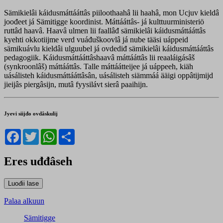
Sämikielâi káidusmáttááttâs piiloothaahâ lii haahâ, mon Ucjuv kieldâ
joođeet já Sämitigge koordinist. Máttááttâs- já kulttuurministeriö
ruttâd haavâ. Haavâ ulmen lii faallâđ sämikielâi káidusmáttááttâs
kyehti okkotiijme verd vuáđuškoovlâ já nube tääsi uáppeid
sämikuávlu kieldâi ulguubel já ovdediđ sämikielâi káidusmáttááttâs
pedagogiik. Káidusmáttááttâshaavâ máttááttâs lii reaaláigásâš
(synkroonlâš) máttááttâs. Talle máttáátteijee já uáppeeh, kiäh
uásálisteh káidusmáttááttâsân, uásálisteh siämmáá ääigi oppâtijmijd
jieijâs piergâsijn, mutâ fyysilávt sierâ paaihijn.
Jyevi siijđo ovdâskulij
Facebook
Twitter
WhatsApp
Share
Eres uđđâseh
Palaa alkuun
Sämitigge