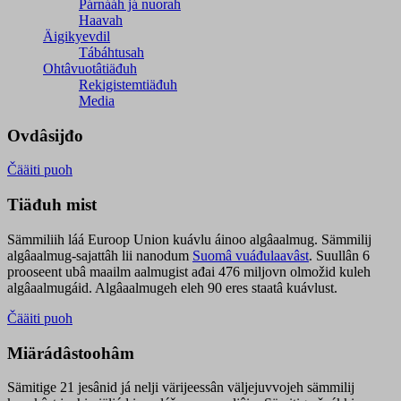
Párnááh já nuorah
Haavah
Äigikyevdil
Tábáhtusah
Ohtâvuotâtiäđuh
Rekigistemtiäđuh
Media
Ovdâsijđo
Čääiti puoh
Tiäđuh mist
Sämmiliih láá Euroop Union kuávlu áinoo algâaalmug. Sämmilij
algâaalmug-sajattâh lii nanodum
Suomâ vuáđulaavâst
. Suullân 6
prooseent ubâ maailm aalmugist ađai 476 miljovn olmožid kuleh
algâaalmugáid. Algâaalmugeh eleh 90 eres staatâ kuávlust.
Čääiti puoh
Miärádâstoohâm
Sämitige 21 jesânid já nelji värijeessân väljejuvvojeh sämmilij