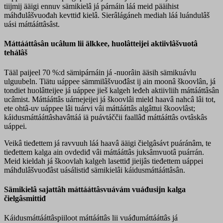
tiijmij ääigi ennuv sämikielâ já párnáin láá meid pääihist
máhđulâšvuođah kevttiđ kielâ. Sierâlágáneh mediah láá luándulâš
uási máttááttâsâst.
Máttááttâsân ucâlum lii älkkee, huolâtteijei aktiivlâšvuotâ
tehálâš
Tääl paijeel 70 %:d sämipárnáin já -nuorâin ääsih sämikuávlu
ulguubeln. Tiätu uáppee sämmilâšvuođâst ij ain moonâ škoovlân, já
tondiet huolâtteijee já uáppee jieš kalgeh leđeh aktiivliih máttááttâsân
ucâmist. Máttááttâs uárnejeijei já škoovlâi mield haavâ nahcâ lâi tot,
ete ohtâ-uv uáppee lâi tuárvi vâi máttááttâs algâttui škoovlâst;
káidusmáttááttâshavâttáá iä puávtáččii faallâđ máttááttâs ovtâskâs
uáppei.
Veikâ tieđettem já ravvuuh láá haavâ ääigi čielgâsávt puáránâm, te
tieđettem kalga ain ovdediđ vâi máttááttâs juksâmvuotâ puárrán.
Meid kieldah já škoovlah kalgeh lasettiđ jieijâs tieđettem uáppei
máhđulâšvuođâst uásálistiđ sämikielâi káidusmáttááttâsân.
Sämikielâ sajattâh máttááttâsvuávám vuáđusijn kalga
čielgâsmittiđ
Káidusmáttááttâspiiloot máttááttâs lii vuáđumáttááttâs já