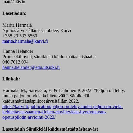
máttááttâsân.
Lasetiäđuh:
Marita Härmälä
Njunoš árvuštâllâmäššitobdee, Karvi
+358 29 533 5560
marita.harmala@karvi.fi
Hanna Helander
Proojeekthovdâ, sämikielâi káidusmáttááttâshaahâ
040 7012 094
hanna.helander@edu.utsjoki.fi
Liiŋkah:
Härmälä, M., Sarivaara, E. & Laihonen P. 2022. ”Paljon on tehty,
mutta paljon on vielä kehitettävää.” Sämikielâi
káidusmáttááttâspiiloot árvuštâllâm 2022.
https://karvi.fi/publication/paljon-on-tehty-mutta-paljon-on-viela-
kehitettavaa-saamen-kielten-etayhteyksia-hyodyntavan-
opetuspilotin-arviointi-2022/
Lasetiäđuh Sämikielâi káidusmáttááttâshaavâst