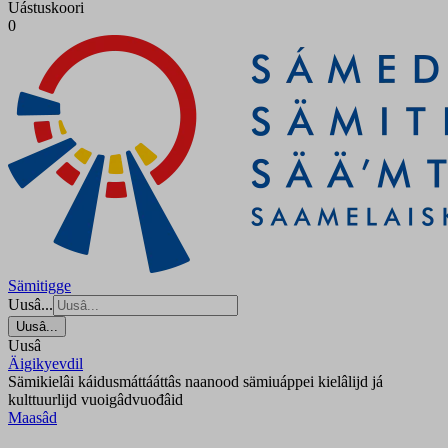
Uástuskoori
0
Sämitigge
Uusâ...
Uusâ...
Uusâ
Äigikyevdil
Sämikielâi káidusmáttááttâs naanood sämiuáppei kielâlijd já
kulttuurlijd vuoigâdvuođâid
Maasâd