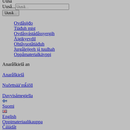
Uusâ
Uusâ...
Uusâ...
Ovdâsijđo
Tiäđuh mist
Ovdâsvástádâssyergih
Äigikyevdil
Ohtâvuotâtiäđuh
Jurgâleijeeh já tuulhah
Oppâmaterialkävppi
Anarâškielâ
an
Anarâškielâ
Nuõrttsääʹmǩiõll
Davvisámegiella
Suomi
English
Oppimateriaalikauppa
Čáládât