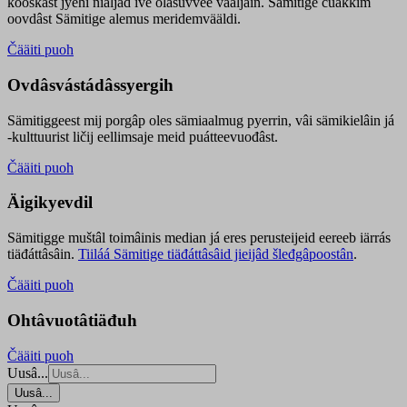
kooskâst jyehi niäljád ive olášuvvee vaaljâin. Sämitige čuákkim
oovdâst Sämitige alemus meridemvääldi.
Čääiti puoh
Ovdâsvástádâssyergih
Sämitiggeest mij porgâp oles sämiaalmug pyerrin, vâi sämikielâin já
-kulttuurist ličij eellimsaje meid puátteevuođâst.
Čääiti puoh
Äigikyevdil
Sämitigge muštâl toimâinis median já eres perusteijeid eereeb iärrás
tiäđáttâsâin.
Tiiláá Sämitige tiäđáttâsâid jieijâd šleđgâpoostân
.
Čääiti puoh
Ohtâvuotâtiäđuh
Čääiti puoh
Uusâ...
Uusâ...