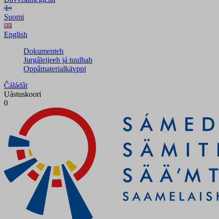
Suomi
English
Dokumenteh
Jurgâleijeeh já tuulhah
Oppâmaterialkävppi
Čáládât
Uástuskoori
0