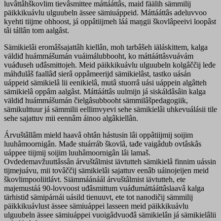
luvâttâhškovlim tievâsmittee máttááttâs, maid fäälih sämmilij
päikkikuávlu ulguubeln ässee sämiuáppeid. Máttááttâs adeluvvoo
kyehti tiijme ohhoost, já oppâtiijmeh láá maŋgii škovlâpeeivi loopâst
tâi tállân tom aalgâst.
Sämikielâi eromâšsajattâh kiellân, moh tarbâšeh iäláskittem, kalga
väldiđ huámmášumán vuáimálubbooht, ko máttááttâsvuávám
vuáđuseh uđâsmittojeh. Meid päikkikuávlu ulguubeln kolgâččij leđe
máhđulâš faallâđ sierâ oppâmeerijd sämikielâst, tastko uásán
uáppeid sämikielâ lii eenikielâ, mutâ stuorrâ uási uáppein algâtteh
sämikielâ oppâm aalgâst. Máttááttâs uulmijn já siskáldâsâin kalga
väldiđ huámmášumán čielgâsubbooht sämmilâšpedagogiik,
sämikulttuur já sämmilii eellimvyevi sehe sämikielâi uhkevuálásii tile
sehe sajattuv mii eennâm áinoo algâkiellân.
Árvuštâllâm mield haavâ ohtân hástusin lâi oppâtiijmij soijim
luuhâmoornigân. Mađe stuárráb škovlâ, tađe vaigâdub ovtâskâs
uáppee tiijmij soijim luuhâmoornigân lâi lamaš.
Ovdedemavžuuttâssân árvuštâlmist iävtutteh sämikielâ finnim uássin
tijmejuávu, mii tovâččij sämikielâi sajattuv eenâb uáinojeijen meid
škovlimpooliitlávt. Siämmáánáál árvuštâlmist iävtutteh, ete
majemustáá 90-lovvoost uđâsmittum vuáđumáttááttâslaavâ kalga
tärhistiđ sämipárnái uásild tienuuvt, ete tot nanodičij sämmilij
päikkikuávlust ässee sämiuáppei lasseen meid päikkikuávlu
ulguubeln ässee sämiuáppei vuoigâdvuođâ sämikielân já sämikielâlii