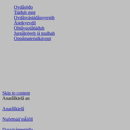
Ovdâsijđo
Tiäđuh mist
Ovdâsvástádâssyergih
Äigikyevdil
Ohtâvuotâtiäđuh
Jurgâleijeeh já tuulhah
Oppâmaterialkävppi
Skip to content
Anarâškielâ
an
Anarâškielâ
Nuõrttsääʹmǩiõll
Davvisámegiella