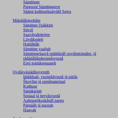
Sämitigge
Pargoost Sämitiggeest
Säämi kulttuurkuávdáš Sajos
Miärádâstoohâm
Sämitige čuákkim
Stivrâ
Saavâjođetteijee
Lävdikodeh
Haldâttâh
Sämitige vaaljah
Sämitiggelaavâ miäldásâš oovtâsttoimâm- já
ráđádâllâmkenigâsvuotâ
Eres toimâorgaaneh
Ovdâsvástádâssyergih
Iäláttâsah, vuoigâdvuotâ já piirâs
Škovlim já oppâmateriaal
Kulttuur
Sämikielah
Sosiaal já tiervâsvuotâ
Aalmugijkoskâsâš pargo
Párnááh já nuorah
Haavah