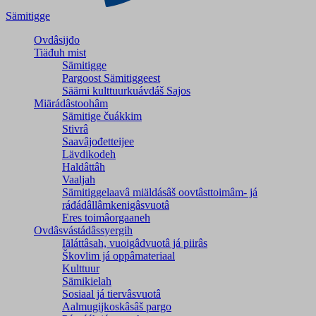
Sämitigge
Ovdâsijđo
Tiäđuh mist
Sämitigge
Pargoost Sämitiggeest
Säämi kulttuurkuávdáš Sajos
Miärádâstoohâm
Sämitige čuákkim
Stivrâ
Saavâjođetteijee
Lävdikodeh
Haldâttâh
Vaaljah
Sämitiggelaavâ miäldásâš oovtâsttoimâm- já
ráđádâllâmkenigâsvuotâ
Eres toimâorgaaneh
Ovdâsvástádâssyergih
Iäláttâsah, vuoigâdvuotâ já piirâs
Škovlim já oppâmateriaal
Kulttuur
Sämikielah
Sosiaal já tiervâsvuotâ
Aalmugijkoskâsâš pargo