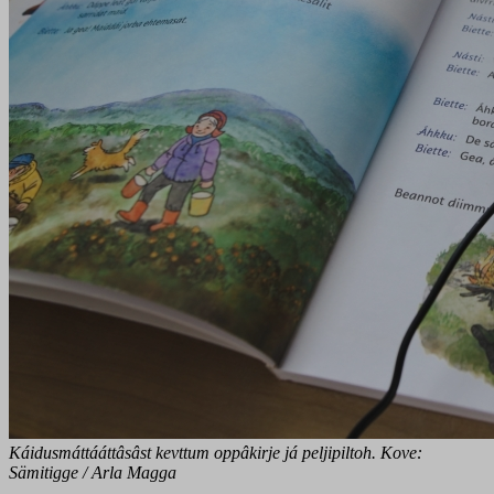
Káidusmáttááttâsâst kevttum oppâkirje já peljipiltoh. Kove:
Sämitigge / Arla Magga