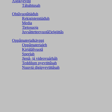
Äigikyevdil
Tábáhtusah
Ohtâvuotâtiäđuh
Rekigistemtiäđuh
Media
Tietosuoja
Juvsâttetteevuotâčielgiittâs
Oppâmaterialkävppi
Oppâmaterialeh
Kirjálâšvuotâ
Speelah
Jienâ- já videovuárháh
Teddilum pyevtittâsah
Nuuvtá digipyevtittâsah