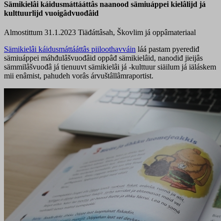
Sämikielâi káidusmáttááttâs naanood sämiuáppei kielâlijd já
kulttuurlijd vuoigâdvuođâid
Almostittum 31.1.2023
Tiäđáttâsah, Škovlim já oppâmateriaal
Sämikielâi káidusmáttááttâs piiloothavváin
láá pastam pyerediđ
sämiuáppei máhđulâšvuođâid oppâđ sämikielâid, nanodiđ jieijâs
sämmilâšvuođâ já tienuuvt sämikielâi já -kulttuur siäilum já iäláskem
mii enâmist, pahudeh vorâs árvuštâllâmraportist.