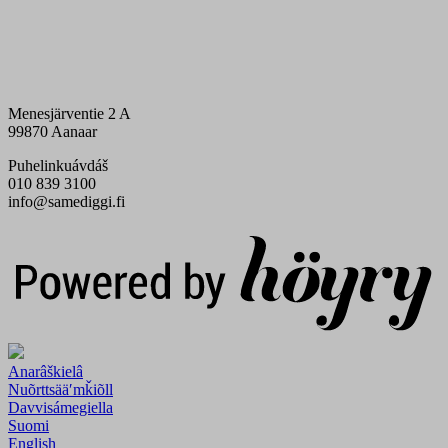
Menesjärventie 2 A
99870 Aanaar
Puhelinkuávdáš
010 839 3100
info@samediggi.fi
Digi- ja mainostoimisto Höyry Rovaniemi ja Oulu
Anarâškielâ
Nuõrttsääʹmǩiõll
Davvisámegiella
Suomi
English