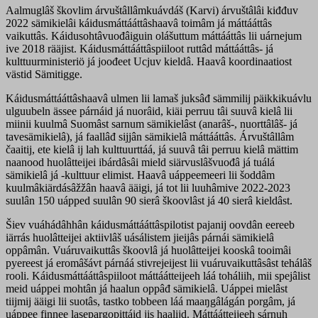
Aalmuglâš škovlim árvuštâllâmkuávdáš (Karvi) árvuštâlâi kiđđuv
2022 sämikielâi káidusmáttááttâshaavâ toimâm já máttááttâs
vaikuttâs. Káidusohtâvuođâiguin olášuttum máttááttâs lii uárnejum
ive 2018 rääjist. Káidusmáttááttâspiiloot ruttâd máttááttâs- já
kulttuurministeriö já joođeet Ucjuv kieldâ. Haavâ koordinaatiost
västid Sämitigge.
Káidusmáttááttâshaavâ ulmen lii lamaš juksâđ sämmilij päikkikuávlu
ulguubeln ässee párnáid já nuorâid, kiäi perruu tâi suuvâ kielâ lii
miinii kuulmâ Suomâst sarnum sämikielâst (anarâš-, nuorttâlâš- já
tavesämikielâ), já faallâđ sijjân sämikielâ máttááttâs. Árvuštâllâm
čaaitij, ete kielâ ij lah kulttuurttáá, já suuvâ tâi perruu kielâ mättim
naanood huolâtteijei ibárdâsâi mield siärvuslâšvuođâ já tuálá
sämikielâ já -kulttuur elimist. Haavâ uáppeemeeri lii šoddâm
kuulmâkiärdásâžžân haavâ ääigi, já tot lii luuhâmive 2022-2023
suulân 150 uápped suulân 90 sierâ škoovlâst já 40 sierâ kieldâst.
Šiev vuáhádâhhân káidusmáttááttâspilotist pajanij oovdân eereeb
iärrás huolâtteijei aktiivlâš uásálistem jieijâs párnái sämikielâ
oppâmân. Vuáruvaikuttâs škoovlâ já huolâtteijei kooskâ tooimâi
pyereest já eromâšávt párnáá stivrejeijest lii vuáruvaikuttâsâst tehálâš
rooli. Káidusmáttááttâspiiloot máttáátteijeeh láá toháliih, mii spejâlist
meid uáppei mohtân já haalun oppâđ sämikielâ. Uáppei mielâst
tiijmij ääigi lii suotâs, tastko tobbeen láá maaŋgâlágán porgâm, já
uáppee finnee lasepargopittáid jis haalijd. Máttáátteijeeh sárnuh