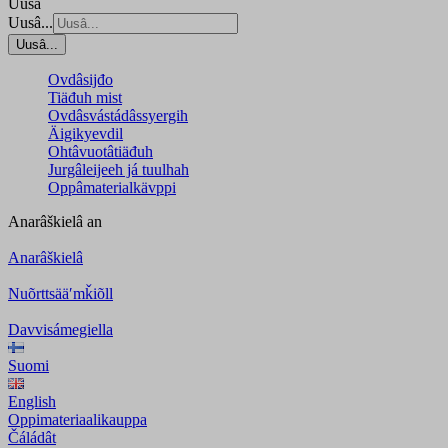
Uusâ
Uusâ...
Uusâ...
Ovdâsijđo
Tiäđuh mist
Ovdâsvástádâssyergih
Äigikyevdil
Ohtâvuotâtiäđuh
Jurgâleijeeh já tuulhah
Oppâmaterialkävppi
Anarâškielâ
an
Anarâškielâ
Nuõrttsääʹmǩiõll
Davvisámegiella
Suomi
English
Oppimateriaalikauppa
Čáládât