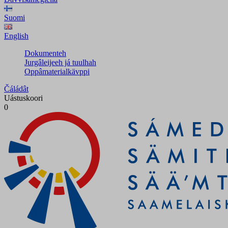
Suomi
English
Dokumenteh
Jurgâleijeeh já tuulhah
Oppâmaterialkävppi
Čáládât
Uástuskoori
0