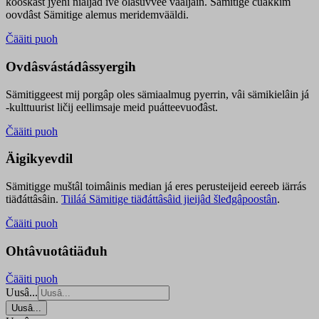
kooskâst jyehi niäljád ive olášuvvee vaaljâin. Sämitige čuákkim
oovdâst Sämitige alemus meridemvääldi.
Čääiti puoh
Ovdâsvástádâssyergih
Sämitiggeest mij porgâp oles sämiaalmug pyerrin, vâi sämikielâin já
-kulttuurist ličij eellimsaje meid puátteevuođâst.
Čääiti puoh
Äigikyevdil
Sämitigge muštâl toimâinis median já eres perusteijeid eereeb iärrás
tiäđáttâsâin.
Tiiláá Sämitige tiäđáttâsâid jieijâd šleđgâpoostân
.
Čääiti puoh
Ohtâvuotâtiäđuh
Čääiti puoh
Uusâ...
Uusâ...