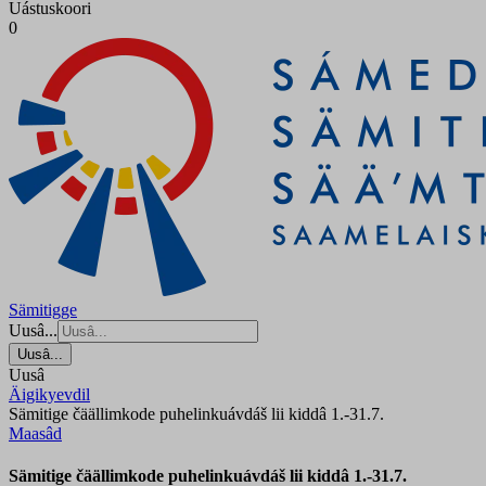
Uástuskoori
0
Sämitigge
Uusâ...
Uusâ...
Uusâ
Äigikyevdil
Sämitige čäällimkode puhelinkuávdáš lii kiddâ 1.-31.7.
Maasâd
Sämitige čäällimkode puhelinkuávdáš lii kiddâ 1.-31.7.