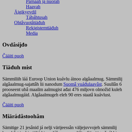
Párnááh já nuorah
Haavah
Äigikyevdil
Tábáhtusah
Ohtâvuotâtiäđuh
Rekigistemtiäđuh
Media
Ovdâsijđo
Čääiti puoh
Tiäđuh mist
Sämmiliih láá Euroop Union kuávlu áinoo algâaalmug. Sämmilij
algâaalmug-sajattâh lii nanodum
Suomâ vuáđulaavâst
. Suullân 6
prooseent ubâ maailm aalmugist ađai 476 miljovn olmožid kuleh
algâaalmugáid. Algâaalmugeh eleh 90 eres staatâ kuávlust.
Čääiti puoh
Miärádâstoohâm
Sämitige 21 jesânid já nelji värijeessân väljejuvvojeh sämmilij