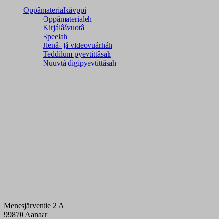
Oppâmaterialkävppi
Oppâmaterialeh
Kirjálâšvuotâ
Speelah
Jienâ- já videovuárháh
Teddilum pyevtittâsah
Nuuvtá digipyevtittâsah
Menesjärventie 2 A
99870 Aanaar