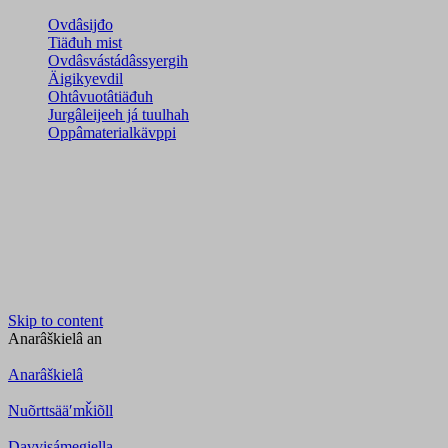
Ovdâsijđo
Tiäđuh mist
Ovdâsvástádâssyergih
Äigikyevdil
Ohtâvuotâtiäđuh
Jurgâleijeeh já tuulhah
Oppâmaterialkävppi
Skip to content
Anarâškielâ
an
Anarâškielâ
Nuõrttsääʹmǩiõll
Davvisámegiella