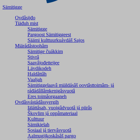
Sämitigge
Ovdâsijđo
Tiäđuh mist
Sämitigge
Pargoost Sämitiggeest
Säämi kulttuurkuávdáš Sajos
Miärádâstoohâm
Sämitige čuákkim
Stivrâ
Saavâjođetteijee
Lävdikodeh
Haldâttâh
Vaaljah
Sämitiggelaavâ miäldásâš oovtâsttoimâm- já
ráđádâllâmkenigâsvuotâ
Eres toimâorgaaneh
Ovdâsvástádâssyergih
Iäláttâsah, vuoigâdvuotâ já piirâs
Škovlim já oppâmateriaal
Kulttuur
Sämikielah
Sosiaal já tiervâsvuotâ
Aalmugijkoskâsâš pargo