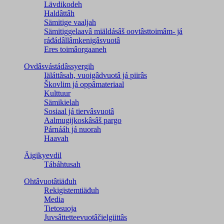
Lävdikodeh
Haldâttâh
Sämitige vaaljah
Sämitiggelaavâ miäldásâš oovtâsttoimâm- já
ráđádâllâmkenigâsvuotâ
Eres toimâorgaaneh
Ovdâsvástádâssyergih
Iäláttâsah, vuoigâdvuotâ já piirâs
Škovlim já oppâmateriaal
Kulttuur
Sämikielah
Sosiaal já tiervâsvuotâ
Aalmugijkoskâsâš pargo
Párnááh já nuorah
Haavah
Äigikyevdil
Tábáhtusah
Ohtâvuotâtiäđuh
Rekigistemtiäđuh
Media
Tietosuoja
Juvsâttetteevuotâčielgiittâs