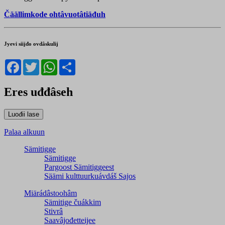
Čäällimkode ohtâvuotâtiäđuh
Jyevi siijđo ovdâskulij
Facebook
Twitter
WhatsApp
Share
Eres uđđâseh
Palaa alkuun
Sämitigge
Sämitigge
Pargoost Sämitiggeest
Säämi kulttuurkuávdáš Sajos
Miärádâstoohâm
Sämitige čuákkim
Stivrâ
Saavâjođetteijee