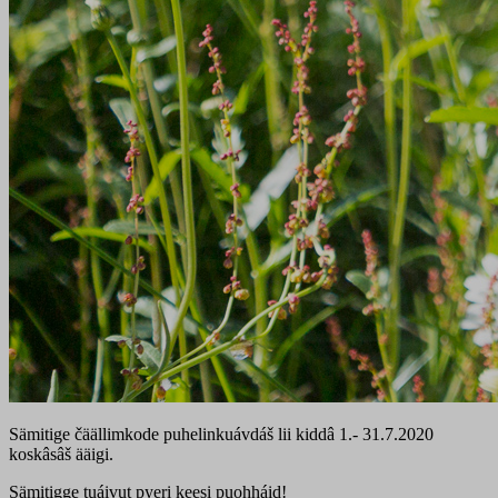
Sämitige čäällimkode puhelinkuávdáš lii kiddâ 1.- 31.7.2020
koskâsâš ääigi.
Sämitigge tuáivut pyeri keesi puohháid!