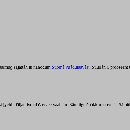
aalmug-sajattâh lii nanodum
Suomâ vuáđulaavâst
. Suullân 6 prooseent
âst jyehi niäljád ive olášuvvee vaaljâin. Sämitige čuákkim oovdâst Säm