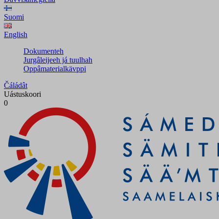
Suomi
English
Dokumenteh
Jurgâleijeeh já tuulhah
Oppâmaterialkävppi
Čáládât
Uástuskoori
0