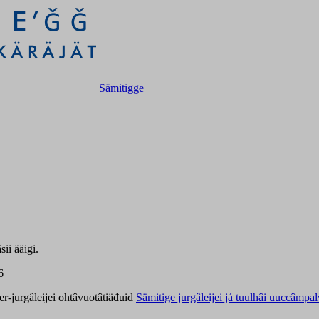
Sämitigge
ii ääigi.
6
er-jurgâleijei ohtâvuotâtiäđuid
Sämitige jurgâleijei já tuulhâi uuccâmpal