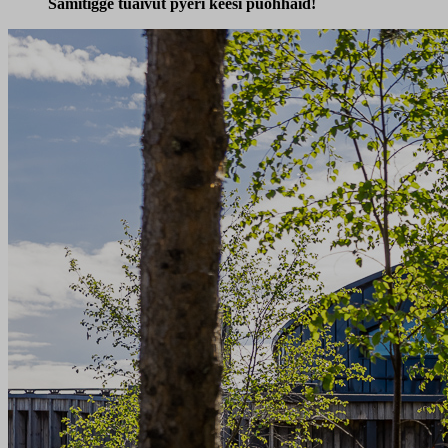
Sämitigge tuáivut pyeri keesi puohháid!