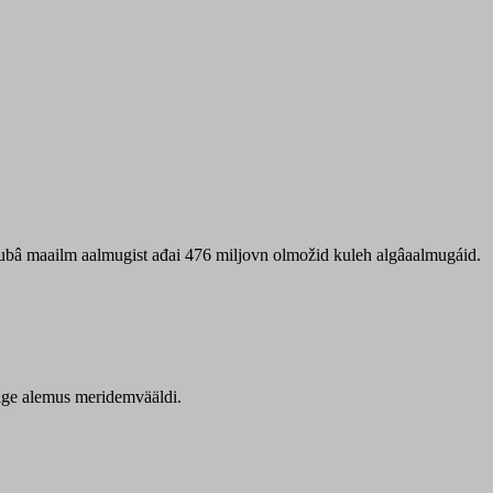
 ubâ maailm aalmugist ađai 476 miljovn olmožid kuleh algâaalmugáid.
itige alemus meridemvääldi.