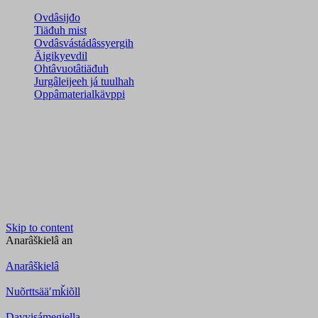
Ovdâsijđo
Tiäđuh mist
Ovdâsvástádâssyergih
Äigikyevdil
Ohtâvuotâtiäđuh
Jurgâleijeeh já tuulhah
Oppâmaterialkävppi
Skip to content
Anarâškielâ
an
Anarâškielâ
Nuõrttsääʹmǩiõll
Davvisámegiella