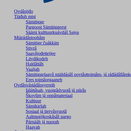
Ovdâsijđo
Tiäđuh mist
Sämitigge
Pargoost Sämitiggeest
Säämi kulttuurkuávdáš Sajos
Miärádâstoohâm
Sämitige čuákkim
Stivrâ
Saavâjođetteijee
Lävdikodeh
Haldâttâh
Vaaljah
Sämitiggelaavâ miäldásâš oovtâsttoimâm- já ráđádâllâmk
Eres toimâorgaaneh
Ovdâsvástádâssyergih
Iäláttâsah, vuoigâdvuotâ já piirâs
Škovlim já oppâmateriaal
Kulttuur
Sämikielah
Sosiaal já tiervâsvuotâ
Aalmugijkoskâsâš pargo
Párnááh já nuorah
Haavah