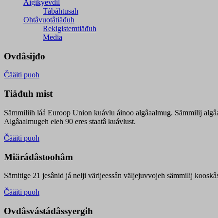
Äigikyevdil
Tábáhtusah
Ohtâvuotâtiäđuh
Rekigistemtiäđuh
Media
Ovdâsijđo
Čääiti puoh
Tiäđuh mist
Sämmiliih láá Euroop Union kuávlu áinoo algâaalmug. Sämmilij algâ
Algâaalmugeh eleh 90 eres staatâ kuávlust.
Čääiti puoh
Miärádâstoohâm
Sämitige 21 jesânid já nelji värijeessân väljejuvvojeh sämmilij koosk
Čääiti puoh
Ovdâsvástádâssyergih