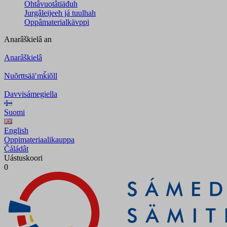
Ohtâvuotâtiäđuh
Jurgâleijeeh já tuulhah
Oppâmaterialkävppi
Anarâškielâ
an
Anarâškielâ
Nuõrttsääʹmǩiõll
Davvisámegiella
Suomi
English
Oppimateriaalikauppa
Čáládât
Uástuskoori
0