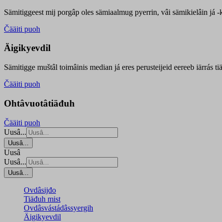
Sämitiggeest mij porgâp oles sämiaalmug pyerrin, vâi sämikielâin já -ku
Čääiti puoh
Äigikyevdil
Sämitigge muštâl toimâinis median já eres perusteijeid eereeb iärrás ti
Čääiti puoh
Ohtâvuotâtiäđuh
Čääiti puoh
Uusâ...
Uusâ...
Uusâ
Uusâ...
Uusâ...
Ovdâsijđo
Tiäđuh mist
Ovdâsvástádâssyergih
Äigikyevdil