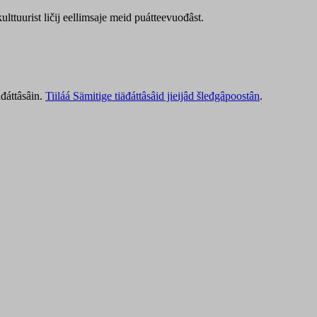
lttuurist ličij eellimsaje meid puátteevuođâst.
äđáttâsâin.
Tiiláá Sämitige tiäđáttâsâid jieijâd šleđgâpoostân
.