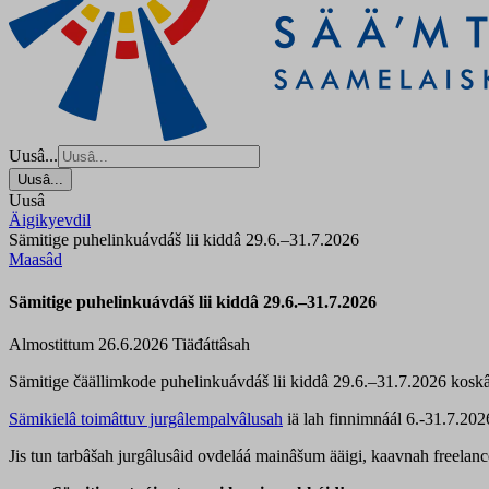
Uusâ...
Uusâ...
Uusâ
Äigikyevdil
Sämitige puhelinkuávdáš lii kiddâ 29.6.–31.7.2026
Maasâd
Sämitige puhelinkuávdáš lii kiddâ 29.6.–31.7.2026
Almostittum 26.6.2026
Tiäđáttâsah
Sämitige čäällimkode puhelinkuávdáš lii kiddâ 29.6.–31.7.2026 koskâs
Sämikielâ toimâttuv jurgâlempalvâlusah
iä lah finnimnáál 6.-31.7.202
Jis tun tarbâšah jurgâlusâid ovdeláá mainâšum ääigi, kaavnah freelanc