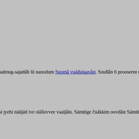
aalmug-sajattâh lii nanodum
Suomâ vuáđulaavâst
. Suullân 6 prooseent
âst jyehi niäljád ive olášuvvee vaaljâin. Sämitige čuákkim oovdâst Säm