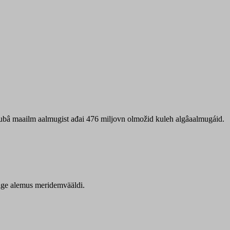
 ubâ maailm aalmugist ađai 476 miljovn olmožid kuleh algâaalmugáid.
itige alemus meridemvääldi.