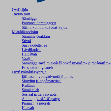
Ovdâsijđo
Tiäđuh mist
Sämitigge
Pargoost Sämitiggeest
Säämi kulttuurkuávdáš Sajos
Miärádâstoohâm
Sämitige čuákkim
Stivrâ
Saavâjođetteijee
Lävdikodeh
Haldâttâh
Vaaljah
Sämitiggelaavâ miäldásâš oovtâsttoimâm- já ráđádâllâmk
Eres toimâorgaaneh
Ovdâsvástádâssyergih
Iäláttâsah, vuoigâdvuotâ já piirâs
Škovlim já oppâmateriaal
Kulttuur
Sämikielah
Sosiaal já tiervâsvuotâ
Aalmugijkoskâsâš pargo
Párnááh já nuorah
Haavah