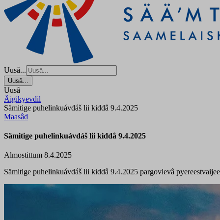
Uusâ...
Uusâ...
Uusâ
Äigikyevdil
Sämitige puhelinkuávdáš lii kiddâ 9.4.2025
Maasâd
Sämitige puhelinkuávdáš lii kiddâ 9.4.2025
Almostittum 8.4.2025
Sämitige puhelinkuávdáš lii kiddâ 9.4.2025 pargovievâ pyereestvaijee