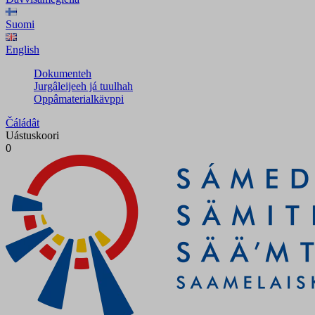
Suomi
English
Dokumenteh
Jurgâleijeeh já tuulhah
Oppâmaterialkävppi
Čáládât
Uástuskoori
0