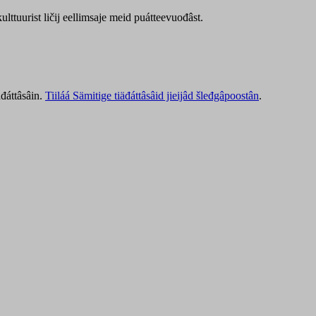
lttuurist ličij eellimsaje meid puátteevuođâst.
äđáttâsâin.
Tiiláá Sämitige tiäđáttâsâid jieijâd šleđgâpoostân
.