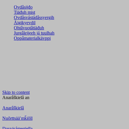
Ovdâsijđo
Tiäđuh mist
Ovdâsvástádâssyergih
Äigikyevdil
Ohtâvuotâtiäđuh
Jurgâleijeeh já tuulhah
Oppâmaterialkävppi
Skip to content
Anarâškielâ
an
Anarâškielâ
Nuõrttsääʹmǩiõll
Davvisámegiella