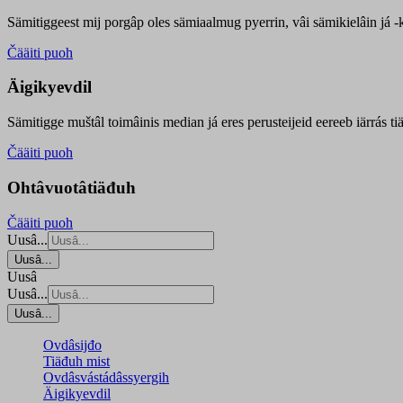
Sämitiggeest mij porgâp oles sämiaalmug pyerrin, vâi sämikielâin já -ku
Čääiti puoh
Äigikyevdil
Sämitigge muštâl toimâinis median já eres perusteijeid eereeb iärrás ti
Čääiti puoh
Ohtâvuotâtiäđuh
Čääiti puoh
Uusâ...
Uusâ...
Uusâ
Uusâ...
Uusâ...
Ovdâsijđo
Tiäđuh mist
Ovdâsvástádâssyergih
Äigikyevdil