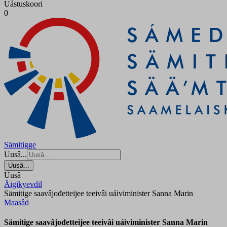
Uástuskoori
0
Sämitigge
Uusâ...
Uusâ...
Uusâ
Äigikyevdil
Sämitige saavâjođetteijee teeivâi uáiviminister Sanna Marin
Maasâd
Sämitige saavâjođetteijee teeivâi uáiviminister Sanna Marin