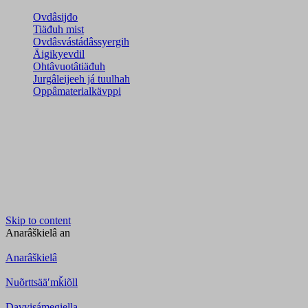
Ovdâsijđo
Tiäđuh mist
Ovdâsvástádâssyergih
Äigikyevdil
Ohtâvuotâtiäđuh
Jurgâleijeeh já tuulhah
Oppâmaterialkävppi
Skip to content
Anarâškielâ
an
Anarâškielâ
Nuõrttsääʹmǩiõll
Davvisámegiella