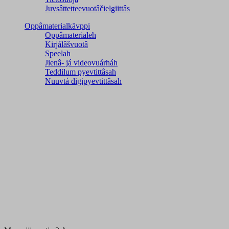
Juvsâttetteevuotâčielgiittâs
Oppâmaterialkävppi
Oppâmaterialeh
Kirjálâšvuotâ
Speelah
Jienâ- já videovuárháh
Teddilum pyevtittâsah
Nuuvtá digipyevtittâsah