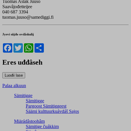
Tuomas Aslak Juuso
Saavâjođetteijee
040 687 3394
tuomas.juuso@samediggi.fi
Jyevi siijđo ovdâskulij
Facebook
Twitter
WhatsApp
Share
Eres uđđâseh
Palaa alkuun
Sämitigge
Sämitigge
Pargoost Sämitiggeest
Säämi kulttuurkuávdáš Sajos
Miärádâstoohâm
Sämitige čuákkim