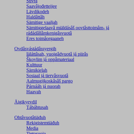
Stivrâ
Saavâjođetteijee
Lävdikodeh
Haldâttâh
Sämitige vaaljah
Sämitiggelaavâ miäldásâš oovtâsttoimâm- já
ráđádâllâmkenigâsvuotâ
Eres toimâorgaaneh
Ovdâsvástádâssyergih
Iäláttâsah, vuoigâdvuotâ já piirâs
Škovlim já oppâmateriaal
Kulttuur
Sämikielah
Sosiaal já tiervâsvuotâ
Aalmugijkoskâsâš pargo
Párnááh já nuorah
Haavah
Äigikyevdil
Tábáhtusah
Ohtâvuotâtiäđuh
Rekigistemtiäđuh
Media
Tietosuoja