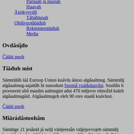
Párnááh já nuorah
Haavah
Äigikyevdil
Tábáhtusah
Ohtâvuotâtiäđuh
Rekigistemtiäđuh
Media
Ovdâsijđo
Čääiti puoh
Tiäđuh mist
Sämmiliih láá Euroop Union kuávlu áinoo algâaalmug. Sämmilij
algâaalmug-sajattâh lii nanodum
Suomâ vuáđulaavâst
. Suullân 6
prooseent ubâ maailm aalmugist ađai 476 miljovn olmožid kuleh
algâaalmugáid. Algâaalmugeh eleh 90 eres staatâ kuávlust.
Čääiti puoh
Miärádâstoohâm
Sämitige 21 jesânid já nelji värijeessân väljejuvvojeh sämmilij