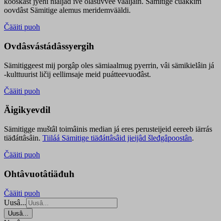
kooskâst jyehi niäljád ive olášuvvee vaaljâin. Sämitige čuákkim
oovdâst Sämitige alemus meridemvääldi.
Čääiti puoh
Ovdâsvástádâssyergih
Sämitiggeest mij porgâp oles sämiaalmug pyerrin, vâi sämikielâin já
-kulttuurist ličij eellimsaje meid puátteevuođâst.
Čääiti puoh
Äigikyevdil
Sämitigge muštâl toimâinis median já eres perusteijeid eereeb iärrás
tiäđáttâsâin.
Tiiláá Sämitige tiäđáttâsâid jieijâd šleđgâpoostân
.
Čääiti puoh
Ohtâvuotâtiäđuh
Čääiti puoh
Uusâ...
Uusâ...