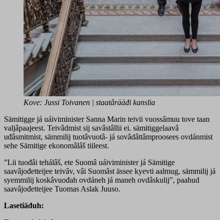
Kove: Jussi Toivanen | staatârääđi kanslia
Sämitigge já uáiviminister Sanna Marin teivii vuossâmuu tove taan
valjâpaajeest. Teivâdmist sij savâstâllii ei. sämitiggelaavâ
uđâsmitmist, sämmilij tuotâvuotâ- já sovâdâttâmproosees ovdánmist
sehe Sämitige ekonomâlâš tiileest.
”Lii tuođâi tehálâš, ete Suomâ uáiviminister já Sämitige
saavâjođetteijee teivâv, vâi Suomâst ässee kyevti aalmug, sämmilij já
syemmilij koskâvuođah ovdáneh já maneh ovdâskulij”, paahud
saavâjođetteijee Tuomas Aslak Juuso.
Lasetiäđuh: