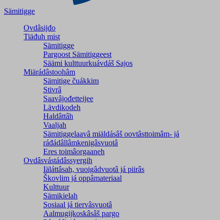
Sämitigge
Ovdâsijđo
Tiäđuh mist
Sämitigge
Pargoost Sämitiggeest
Säämi kulttuurkuávdáš Sajos
Miärádâstoohâm
Sämitige čuákkim
Stivrâ
Saavâjođetteijee
Lävdikodeh
Haldâttâh
Vaaljah
Sämitiggelaavâ miäldásâš oovtâsttoimâm- já
ráđádâllâmkenigâsvuotâ
Eres toimâorgaaneh
Ovdâsvástádâssyergih
Iäláttâsah, vuoigâdvuotâ já piirâs
Škovlim já oppâmateriaal
Kulttuur
Sämikielah
Sosiaal já tiervâsvuotâ
Aalmugijkoskâsâš pargo