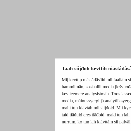
Taah siijđoh kevttih niästádâs
Mij kevttip niästádâsâid mii faallâm s
hammiimân, sosiaallii media jiešvuođ
kevtteemere analysistmân. Toos lasseen
media, máinussyergi já analytiiksyergi
maht tun kiävtáh mii siijđoid. Mii kye
taid tiäđuid eres tiäđoid, maid tun lah
nurrum, ko tun lah kiävttám sii palvâl