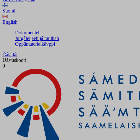
Suomi
English
Dokumenteh
Jurgâleijeeh já tuulhah
Oppâmaterialkävppi
Čáládât
Uástuskoori
0