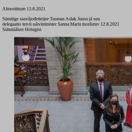
Almostittum 13.8.2021
Sämitige saavâjođetteijee Tuomas Aslak Juuso já suu
delegaatio teivii uáiviminister Sanna Marin tuorâstuv 12.8.2021
Siätutáálust Helsigist.