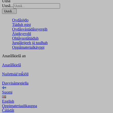
Uusâ
Uusâ...
Uusâ...
Ovdâsijđo
Tiäđuh mist
Ovdâsvástádâssyergih
Äigikyevdil
Ohtâvuotâtiäđuh
Jurgâleijeeh já tuulhah
Oppâmaterialkävppi
Anarâškielâ
an
Anarâškielâ
Nuõrttsääʹmǩiõll
Davvisámegiella
Suomi
English
Oppimateriaalikauppa
Čáládât