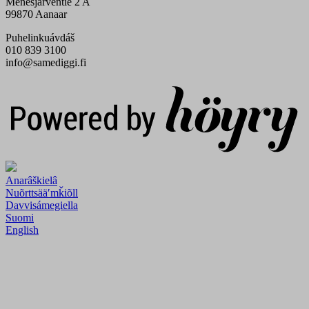
Menesjärventie 2 A
99870 Aanaar
Puhelinkuávdáš
010 839 3100
info@samediggi.fi
Digi- ja mainostoimisto Höyry Rovaniemi ja Oulu
Anarâškielâ
Nuõrttsääʹmǩiõll
Davvisámegiella
Suomi
English