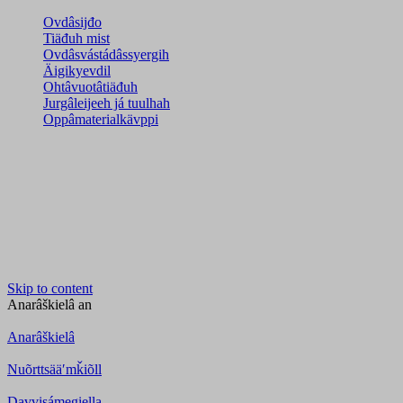
Ovdâsijđo
Tiäđuh mist
Ovdâsvástádâssyergih
Äigikyevdil
Ohtâvuotâtiäđuh
Jurgâleijeeh já tuulhah
Oppâmaterialkävppi
Skip to content
Anarâškielâ
an
Anarâškielâ
Nuõrttsääʹmǩiõll
Davvisámegiella