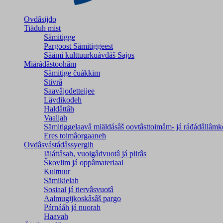
Ovdâsijđo
Tiäđuh mist
Sämitigge
Pargoost Sämitiggeest
Säämi kulttuurkuávdáš Sajos
Miärádâstoohâm
Sämitige čuákkim
Stivrâ
Saavâjođetteijee
Lävdikodeh
Haldâttâh
Vaaljah
Sämitiggelaavâ miäldásâš oovtâsttoimâm- já ráđádâllâmk
Eres toimâorgaaneh
Ovdâsvástádâssyergih
Iäláttâsah, vuoigâdvuotâ já piirâs
Škovlim já oppâmateriaal
Kulttuur
Sämikielah
Sosiaal já tiervâsvuotâ
Aalmugijkoskâsâš pargo
Párnááh já nuorah
Haavah