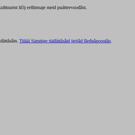
lttuurist ličij eellimsaje meid puátteevuođâst.
äđáttâsâin.
Tiiláá Sämitige tiäđáttâsâid jieijâd šleđgâpoostân
.