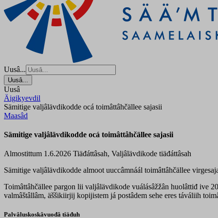
Uusâ...
Uusâ...
Uusâ
Äigikyevdil
Sämitige valjâlävdikodde ocá toimâttâhčällee sajasii
Maasâd
Sämitige valjâlävdikodde ocá toimâttâhčällee sajasii
Almostittum 1.6.2026
Tiäđáttâsah, Valjâlävdikode tiäđáttâsah
Sämitige valjâlävdikodde almoot uuccâmnáál toimâttâhčällee virgesaj
Toimâttâhčällee pargon lii valjâlävdikode vuálásâžžân huolâttiđ ive 20
valmâštâllâm, äššikiirjij kopijistem já postâdem sehe eres táváliih to
Palvâluskoskâvuođâ tiäđuh