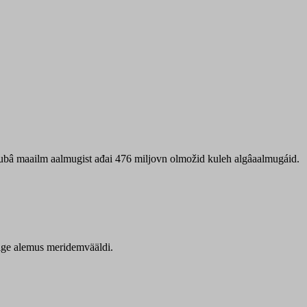
 ubâ maailm aalmugist ađai 476 miljovn olmožid kuleh algâaalmugáid.
itige alemus meridemvääldi.