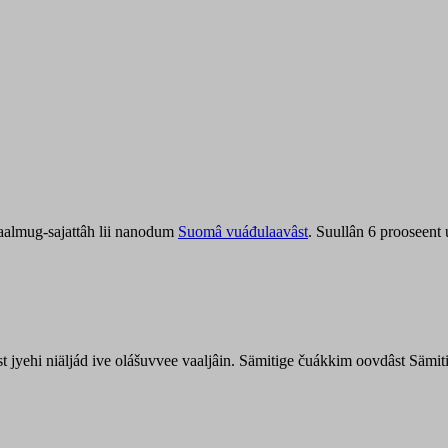
aalmug-sajattâh lii nanodum
Suomâ vuáđulaavâst
. Suullân 6 prooseent
âst jyehi niäljád ive olášuvvee vaaljâin. Sämitige čuákkim oovdâst Säm