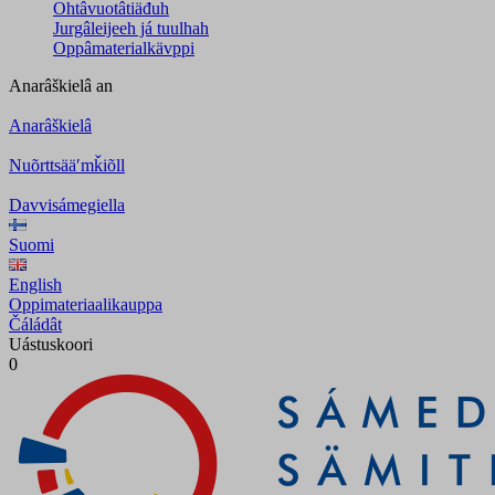
Ohtâvuotâtiäđuh
Jurgâleijeeh já tuulhah
Oppâmaterialkävppi
Anarâškielâ
an
Anarâškielâ
Nuõrttsääʹmǩiõll
Davvisámegiella
Suomi
English
Oppimateriaalikauppa
Čáládât
Uástuskoori
0