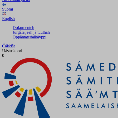
Suomi
English
Dokumenteh
Jurgâleijeeh já tuulhah
Oppâmaterialkävppi
Čáládât
Uástuskoori
0