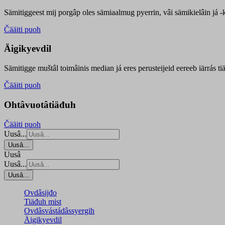
Sämitiggeest mij porgâp oles sämiaalmug pyerrin, vâi sämikielâin já -ku
Čääiti puoh
Äigikyevdil
Sämitigge muštâl toimâinis median já eres perusteijeid eereeb iärrás ti
Čääiti puoh
Ohtâvuotâtiäđuh
Čääiti puoh
Uusâ...
Uusâ...
Uusâ
Uusâ...
Uusâ...
Ovdâsijđo
Tiäđuh mist
Ovdâsvástádâssyergih
Äigikyevdil