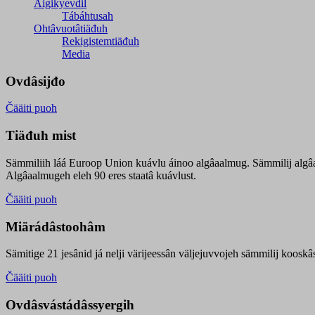
Äigikyevdil
Tábáhtusah
Ohtâvuotâtiäđuh
Rekigistemtiäđuh
Media
Ovdâsijđo
Čääiti puoh
Tiäđuh mist
Sämmiliih láá Euroop Union kuávlu áinoo algâaalmug. Sämmilij algâ
Algâaalmugeh eleh 90 eres staatâ kuávlust.
Čääiti puoh
Miärádâstoohâm
Sämitige 21 jesânid já nelji värijeessân väljejuvvojeh sämmilij koosk
Čääiti puoh
Ovdâsvástádâssyergih