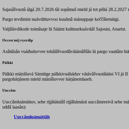
Sajasâšvuotâ álgá 20.7.2026 tâi sopâmuš mield já tot pištá 28.2.2027 r
Pargo tevdimist nuávdittuvvoo kuulmâ mánuppaje keččâlemäigi.
Valjâlävdikode toimâsaje lii Säämi kulttuurkuávdáš Sajosist, Anarist.
Occest mij vyerdip
Asâttâsân vuáđuduvvee tohálâšvuođâvátámâššân lii pargo vaattâm hiäi
Pälkki
Pälkki miärášuvá Sämitige pälkkivuáháduv vátávâšvuotâtääsi VI já I
pargohárjánem mield miärášuvvee hárjánemlaseh.
Uuccâm
Uuccâmluámáttuv, sehe rijjâtátulâš rijjâhámásii uuccâmreeivâ sehe má
uđđâ laasân):
Uuccâmluámáttâh