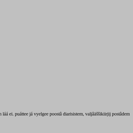
áá ei. puáttee já vyelgee poostâ diarisistem, valjâäššikiirjij postâdem