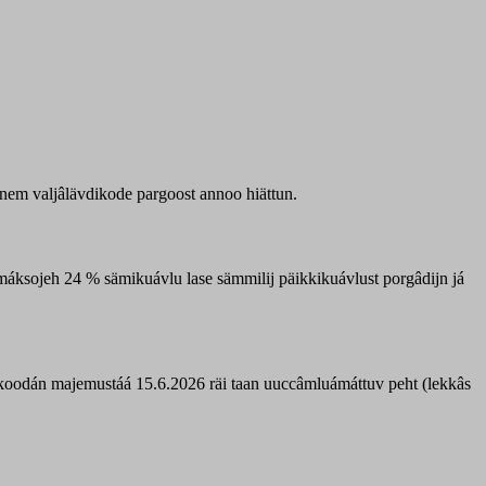
nem valjâlävdikode pargoost annoo hiättun.
máksojeh 24 % sämikuávlu lase sämmilij päikkikuávlust porgâdijn já
limkoodán majemustáá 15.6.2026 räi taan uuccâmluámáttuv peht (lekkâs