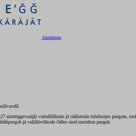
Sämitigge
asâšvuođâ.
27 sämitiggevaaljâi valmâštâlmân já olášutmân lohtâseijee pargoin, moh l
imâttâhpargoh já valjâlävdikode čällee sierâ meridem pargoh.