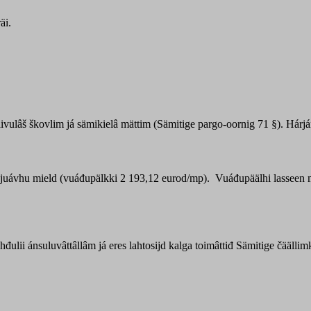
äi.
vulâš škovlim já sämikielâ mättim (Sämitige pargo-oornig 71 §). Hárjá
I juávhu mield (vuáđupälkki 2 193,12 eurod/mp). Vuáđupäälhi lasseen 
hđulii ánsuluvâttâllâm já eres lahtosijd kalga toimâttiđ Sämitige čääl