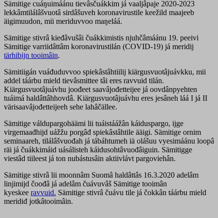
Sämitige cuáŋuimáánu tievâsčuákkim já vaaljâpaje 2020-2023
lekkâmtilálâšvuotâ sirdâšuveh koronavirustile keežild maajeeb
äigimuudon, mii meriduvvoo maŋeláá.
Sämitige stivrâ kieđâvušâi čuákkimistis njuhčâmáánu 19. peeivi
Sämitige varriidâttâm koronavirustilán (COVID-19) já meridij
tärhibijn tooimâin
.
Sämitiigán vuáđuduvvoo spiekâstâhtiilij kiärgusvuotâjuávkku, mii
addel táárbu mield tievâsmittee tâi eres ravvuid tilán.
Kiärgusvuotâjuávhu joođeet saavâjođetteijee já oovdânpyehten
tuáimá haldâttâhhovdâ. Kiärgusvuotâjuávhu eres jesâneh láá I já II
värisaavâjođetteijeeh sehe lahâčällee.
Sämitige váldupargohäämi lii tuáistáážân káiduspargo, ijge
virgemaađhijd uážžu porgâđ spiekâstâhtile ääigi. Sämitige ornim
seminaareh, tilálâšvuođah já tábáhtumeh iä olášuu vyesimáánu loopâ
räi já čuákkimáid uásálisteh káidusohtâvuođâiguin. Sämitigge
viestâd tiileest já ton nubástusâin aktiivlávt pargoviehân.
Sämitige stivrâ lii moonnâm Suomâ haldâttâs 16.3.2020 adelâm
linjimijd čoođâ já adelâm čuávuvâš Sämitige tooimân
kyeskee
ravvuid.
Sämitige stivrâ čuávu tile já čokkân táárbu mield
meridiđ jotkâtooimâin.