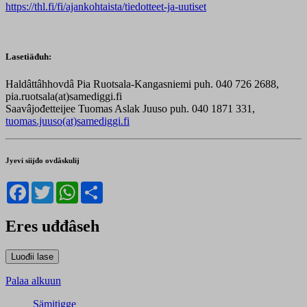
https://thl.fi/fi/ajankohtaista/tiedotteet-ja-uutiset
Lasetiäđuh:
Haldâttâhhovdâ Pia Ruotsala-Kangasniemi puh. 040 726 2688,
pia.ruotsala(at)samediggi.fi
Saavâjođetteijee Tuomas Aslak Juuso puh. 040 1871 331,
tuomas.juuso(at)samediggi.fi
Jyevi siijđo ovdâskulij
Facebook
Twitter
WhatsApp
Share
Eres uđđâseh
Palaa alkuun
Sämitigge