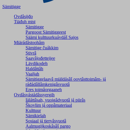
Sämitigge
Ovdâsijđo
Tiäđuh mist
Sämitigge
Pargoost Sämitiggeest
Säämi kulttuurkuávdáš Sajos
Miärádâstoohâm
Sämitige čuákkim
Stivrâ
Saavâjođetteijee
Lävdikodeh
Haldâttâh
Vaaljah
Sämitiggelaavâ miäldásâš oovtâsttoimâm- já
ráđádâllâmkenigâsvuotâ
Eres toimâorgaaneh
Ovdâsvástádâssyergih
Iäláttâsah, vuoigâdvuotâ já piirâs
Škovlim já oppâmateriaal
Kulttuur
Sämikielah
Sosiaal já tiervâsvuotâ
Aalmugijkoskâsâš pargo