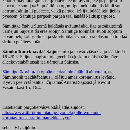
káidusohtâvuođâiguin. Pargoadeleijee lii ravvim, ete jis pargest lii
lenccu, te sun ij uážu puáttiđ paargon. Ige meid talle, jis kiinii suu
perruujesânijn lii pyeccee, veikâ pargee jieš ij tubdâččiigin jieijâs
pyeccen. Sämitige pargeeh pargeh tääl iänááš káiduspargoost.
Sämitigge čuávu Suomâ haldâttâs avžuuttâsâid, ijge astoäigitoimâ
uárnejuu Sajosist tâi eres soojijn Sämitige tooimâst. Puoh soppum
teivâdmeh, kolliistâlmeh já škovlimtilálâšvuođah iä olášuu tâi toh láá
sirdum puátteevuotân.
Sämikulttuurkuávdáš Saijoos
info já raavâdviäsu Čaiju láá kiddâ
16.-20.3. Saijoos uápistemrieggeeh láá joskâm tuáistáážân, iäge
elleekovetábáhtusah tet. uárnejuu Sajosist.
Sämitige škovlim- já oppâmateriaaltoimâttâh lii almottâm
, ete
Säminuorâi taaiđâtábáhtus ij olášuu amas koronavirus levâniđ.
Kyevti peeivi tábáhtus ličij lamaš Anarist Sajosist já Rivdul
Vasatokkast 15.-16.4.
Lasetiäđuh pargotiervâsvuođâlájádâs siijđost:
https://www.ttl.fi/toimintaohje-tyontekijoille-wuhanin-
koronaviruksen-tartunnan-ehkaisyyn/
sehe THL siijđoin: