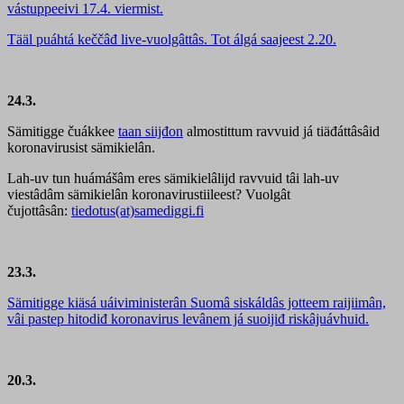
vástuppeeivi 17.4. viermist.
Tääl puáhtá keččâđ live-vuolgâttâs. Tot álgá saajeest 2.20.
24.3.
Sämitigge čuákkee
taan siijđon
almostittum ravvuid já tiäđáttâsâid
koronavirusist sämikielân.
Lah-uv tun huámášâm eres sämikielâlijd ravvuid tâi lah-uv
viestâdâm sämikielân koronavirustiileest? Vuolgât
čujottâsân:
tiedotus(at)samediggi.fi
23.3.
Sämitigge kiäsá uáiviministerân Suomâ siskáldâs jotteem raijiimân,
vâi pastep hitodiđ koronavirus levânem já suoijiđ riskâjuávhuid.
20.3.