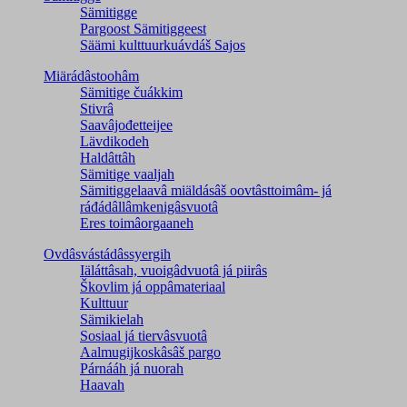
Sämitigge
Pargoost Sämitiggeest
Säämi kulttuurkuávdáš Sajos
Miärádâstoohâm
Sämitige čuákkim
Stivrâ
Saavâjođetteijee
Lävdikodeh
Haldâttâh
Sämitige vaaljah
Sämitiggelaavâ miäldásâš oovtâsttoimâm- já
ráđádâllâmkenigâsvuotâ
Eres toimâorgaaneh
Ovdâsvástádâssyergih
Iäláttâsah, vuoigâdvuotâ já piirâs
Škovlim já oppâmateriaal
Kulttuur
Sämikielah
Sosiaal já tiervâsvuotâ
Aalmugijkoskâsâš pargo
Párnááh já nuorah
Haavah