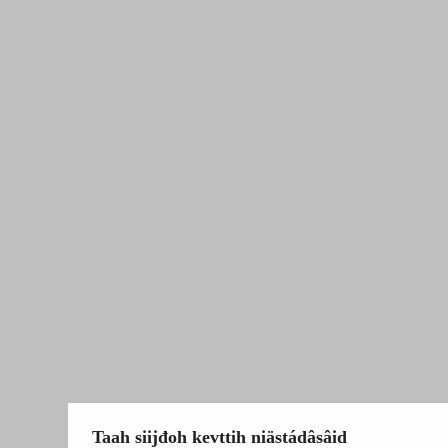
Taah siijđoh kevttih niästádâsâid