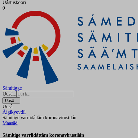
Uástuskoori
0
Sämitigge
Uusâ...
Uusâ...
Uusâ
Äigikyevdil
Sämitige varriidâttâm koronavirustilán
Maasâd
Sämitige varriidâttâm koronavirustilán