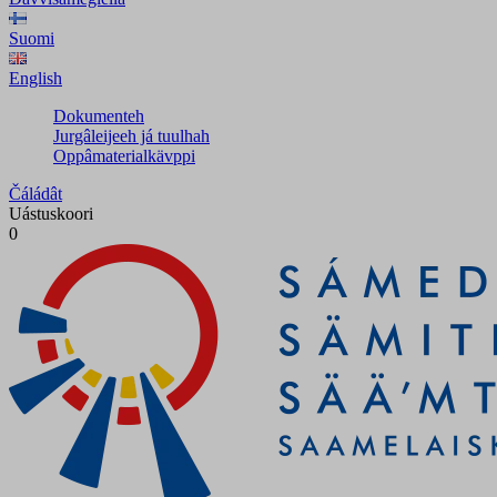
Suomi
English
Dokumenteh
Jurgâleijeeh já tuulhah
Oppâmaterialkävppi
Čáládât
Uástuskoori
0