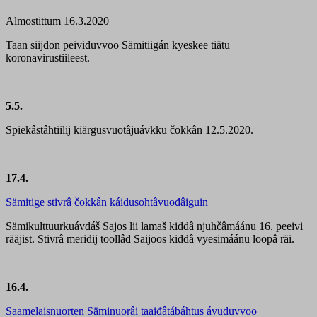
Almostittum 16.3.2020
Taan siijđon peividuvvoo Sämitiigán kyeskee tiätu
koronavirustiileest.
5.5.
Spiekâstâhtiilij kiärgusvuotâjuávkku čokkân 12.5.2020.
17.4.
Sämitige stivrâ čokkân káidusohtâvuođâiguin
Sämikulttuurkuávdáš Sajos lii lamaš kiddâ njuhčâmáánu 16. peeivi
rääjist. Stivrâ meridij toollâđ Saijoos kiddâ vyesimáánu loopâ räi.
16.4.
Saamelaisnuorten Säminuorâi taaiđâtábáhtus ávuduvvoo