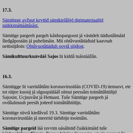
17.3.
Sämitigge avžuut kevttiđ sämikielâlijd digimateriaalijd
päikkimáttááttâsâst.
Sämitige pargeeh pargeh káiduspargoost já västideh tiäđustâlmáid
šleđgâpostáin já puhelimáin. Mii ohtâvuotâtiäđuid kaavnah
nettisiijđoin:
Ohtâvuotâtiäđuh oovtâ siijđost
.
Sämikulttuurkuávdáš Sajos
lii kiddâ tuáistáážân.
16.3.
Sämitigge lii varriidâttâm koronavirustilán (COVID-19) tienuuvt, ete
tot räijee kuosij já ulguupiälááš ulmui peessâm toimâttâhtiilijd
Sajosist, Ucjuuvâst já Hettaast. Tuše Sämitige pargeeh já
ovdâulmuuh peesih jotteeđ toimâttâhtiilijn.
Sämitige stivrâ kieđâvuš 19.3. Sämitige varriidâttâm
koronavirustilán já meerrid tärhibijn tooimâin.
Sämitige pargeid
láá ravvim uásálistiđ čuákkimáid tuše