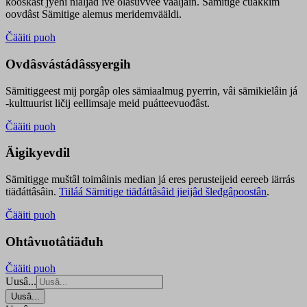
kooskâst jyehi niäljád ive olášuvvee vaaljâin. Sämitige čuákkim
oovdâst Sämitige alemus meridemvääldi.
Čääiti puoh
Ovdâsvástádâssyergih
Sämitiggeest mij porgâp oles sämiaalmug pyerrin, vâi sämikielâin já
-kulttuurist ličij eellimsaje meid puátteevuođâst.
Čääiti puoh
Äigikyevdil
Sämitigge muštâl toimâinis median já eres perusteijeid eereeb iärrás
tiäđáttâsâin.
Tiiláá Sämitige tiäđáttâsâid jieijâd šleđgâpoostân
.
Čääiti puoh
Ohtâvuotâtiäđuh
Čääiti puoh
Uusâ...
Uusâ...