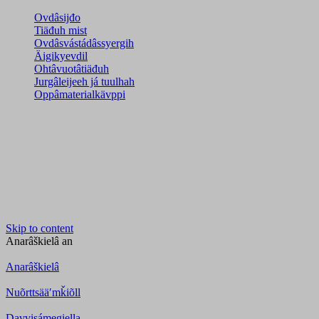
Ovdâsijđo
Tiäđuh mist
Ovdâsvástádâssyergih
Äigikyevdil
Ohtâvuotâtiäđuh
Jurgâleijeeh já tuulhah
Oppâmaterialkävppi
Skip to content
Anarâškielâ
an
Anarâškielâ
Nuõrttsääʹmǩiõll
Davvisámegiella