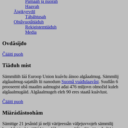
Párnááh já nuorah
Haavah
Äigikyevdil
Tábáhtusah
Ohtâvuotâtiäđuh
Rekigistemtiäđuh
Media
Ovdâsijđo
Čääiti puoh
Tiäđuh mist
Sämmiliih láá Euroop Union kuávlu áinoo algâaalmug. Sämmilij
algâaalmug-sajattâh lii nanodum
Suomâ vuáđulaavâst
. Suullân 6
prooseent ubâ maailm aalmugist ađai 476 miljovn olmožid kuleh
algâaalmugáid. Algâaalmugeh eleh 90 eres staatâ kuávlust.
Čääiti puoh
Miärádâstoohâm
Sämitige 21 jesânid já nelji värijeessân väljejuvvojeh sämmilij