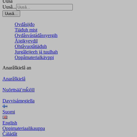
Uusâ
Uusâ...
Uusâ...
Ovdâsijđo
Tiäđuh mist
Ovdâsvástádâssyergih
Äigikyevdil
Ohtâvuotâtiäđuh
Jurgâleijeeh já tuulhah
Oppâmaterialkävppi
Anarâškielâ
an
Anarâškielâ
Nuõrttsääʹmǩiõll
Davvisámegiella
Suomi
English
Oppimateriaalikauppa
Čáládât