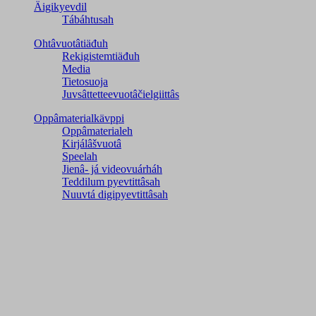
Äigikyevdil
Tábáhtusah
Ohtâvuotâtiäđuh
Rekigistemtiäđuh
Media
Tietosuoja
Juvsâttetteevuotâčielgiittâs
Oppâmaterialkävppi
Oppâmaterialeh
Kirjálâšvuotâ
Speelah
Jienâ- já videovuárháh
Teddilum pyevtittâsah
Nuuvtá digipyevtittâsah