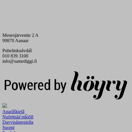
Menesjärventie 2 A
99870 Aanaar
Puhelinkuávdáš
010 839 3100
info@samediggi.fi
Digi- ja mainostoimisto Höyry Rovaniemi ja Oulu
Anarâškielâ
Nuõrttsääʹmǩiõll
Davvisámegiella
Suomi