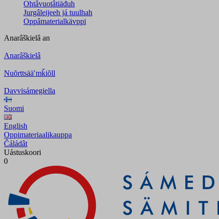
Ohtâvuotâtiäđuh
Jurgâleijeeh já tuulhah
Oppâmaterialkävppi
Anarâškielâ
an
Anarâškielâ
Nuõrttsääʹmǩiõll
Davvisámegiella
Suomi
English
Oppimateriaalikauppa
Čáládât
Uástuskoori
0