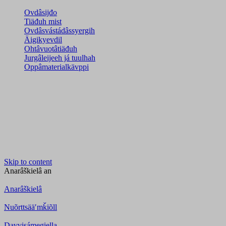
Ovdâsijđo
Tiäđuh mist
Ovdâsvástádâssyergih
Äigikyevdil
Ohtâvuotâtiäđuh
Jurgâleijeeh já tuulhah
Oppâmaterialkävppi
Skip to content
Anarâškielâ
an
Anarâškielâ
Nuõrttsääʹmǩiõll
Davvisámegiella