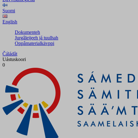
Suomi
English
Dokumenteh
Jurgâleijeeh já tuulhah
Oppâmaterialkävppi
Čáládât
Uástuskoori
0