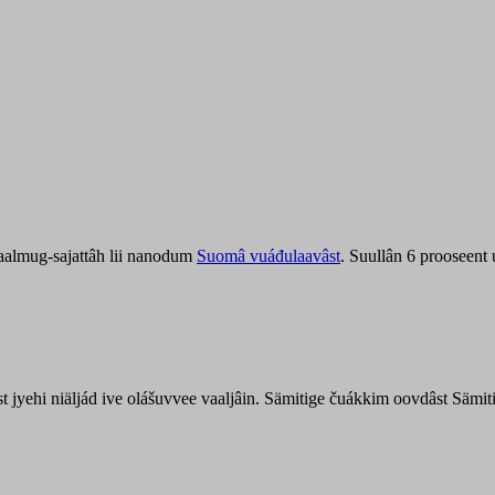
aalmug-sajattâh lii nanodum
Suomâ vuáđulaavâst
. Suullân 6 prooseent
âst jyehi niäljád ive olášuvvee vaaljâin. Sämitige čuákkim oovdâst Säm