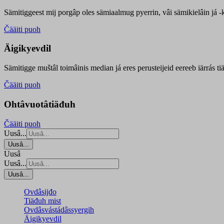
Sämitiggeest mij porgâp oles sämiaalmug pyerrin, vâi sämikielâin já -ku
Čääiti puoh
Äigikyevdil
Sämitigge muštâl toimâinis median já eres perusteijeid eereeb iärrás ti
Čääiti puoh
Ohtâvuotâtiäđuh
Čääiti puoh
Uusâ...
Uusâ...
Uusâ
Uusâ...
Uusâ...
Ovdâsijđo
Tiäđuh mist
Ovdâsvástádâssyergih
Äigikyevdil