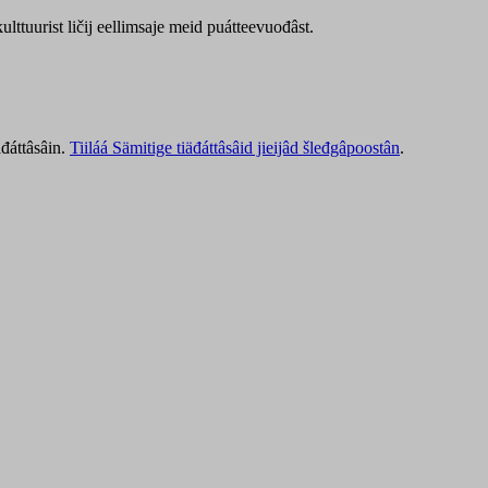
lttuurist ličij eellimsaje meid puátteevuođâst.
äđáttâsâin.
Tiiláá Sämitige tiäđáttâsâid jieijâd šleđgâpoostân
.