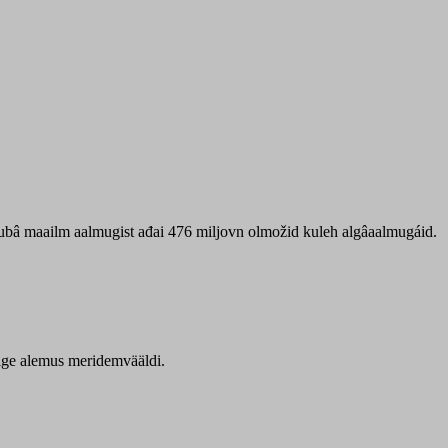
 ubâ maailm aalmugist ađai 476 miljovn olmožid kuleh algâaalmugáid.
itige alemus meridemvääldi.