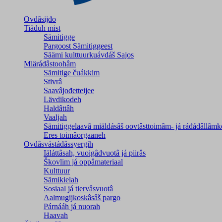
Ovdâsijđo
Tiäđuh mist
Sämitigge
Pargoost Sämitiggeest
Säämi kulttuurkuávdáš Sajos
Miärádâstoohâm
Sämitige čuákkim
Stivrâ
Saavâjođetteijee
Lävdikodeh
Haldâttâh
Vaaljah
Sämitiggelaavâ miäldásâš oovtâsttoimâm- já ráđádâllâmk
Eres toimâorgaaneh
Ovdâsvástádâssyergih
Iäláttâsah, vuoigâdvuotâ já piirâs
Škovlim já oppâmateriaal
Kulttuur
Sämikielah
Sosiaal já tiervâsvuotâ
Aalmugijkoskâsâš pargo
Párnááh já nuorah
Haavah