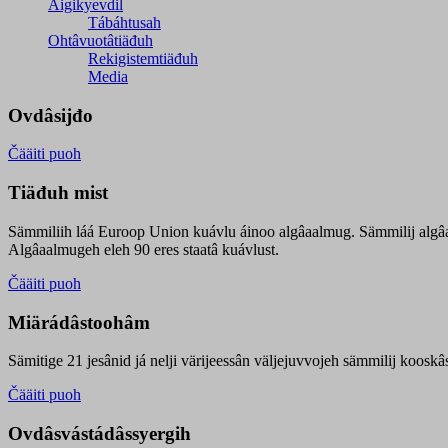
Äigikyevdil
Tábáhtusah
Ohtâvuotâtiäđuh
Rekigistemtiäđuh
Media
Ovdâsijđo
Čääiti puoh
Tiäđuh mist
Sämmiliih láá Euroop Union kuávlu áinoo algâaalmug. Sämmilij algâ
Algâaalmugeh eleh 90 eres staatâ kuávlust.
Čääiti puoh
Miärádâstoohâm
Sämitige 21 jesânid já nelji värijeessân väljejuvvojeh sämmilij koosk
Čääiti puoh
Ovdâsvástádâssyergih