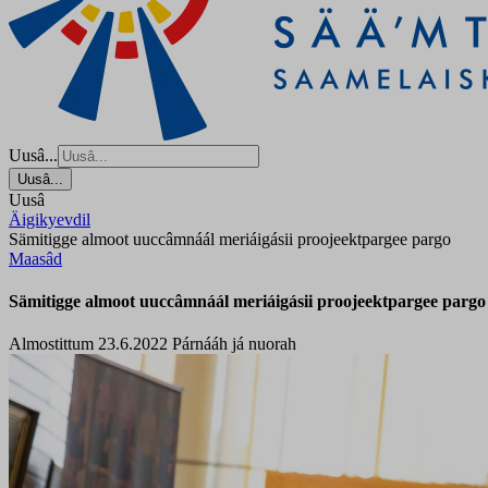
Uusâ...
Uusâ...
Uusâ
Äigikyevdil
Sämitigge almoot uuccâmnáál meriáigásii proojeektpargee pargo
Maasâd
Sämitigge almoot uuccâmnáál meriáigásii proojeektpargee pargo
Almostittum 23.6.2022
Párnááh já nuorah