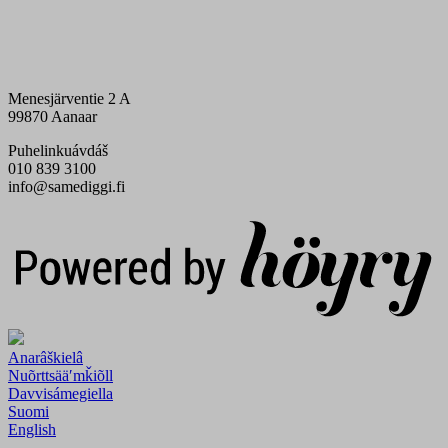
Menesjärventie 2 A
99870 Aanaar
Puhelinkuávdáš
010 839 3100
info@samediggi.fi
Digi- ja mainostoimisto Höyry Rovaniemi ja Oulu
Anarâškielâ
Nuõrttsääʹmǩiõll
Davvisámegiella
Suomi
English