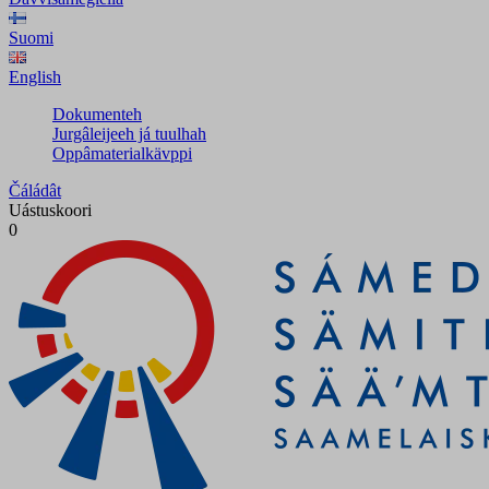
Suomi
English
Dokumenteh
Jurgâleijeeh já tuulhah
Oppâmaterialkävppi
Čáládât
Uástuskoori
0