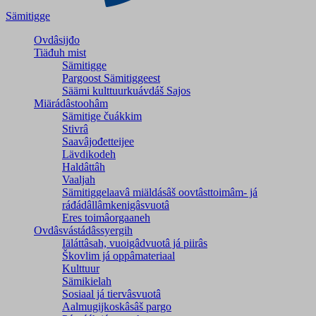
Sämitigge
Ovdâsijđo
Tiäđuh mist
Sämitigge
Pargoost Sämitiggeest
Säämi kulttuurkuávdáš Sajos
Miärádâstoohâm
Sämitige čuákkim
Stivrâ
Saavâjođetteijee
Lävdikodeh
Haldâttâh
Vaaljah
Sämitiggelaavâ miäldásâš oovtâsttoimâm- já
ráđádâllâmkenigâsvuotâ
Eres toimâorgaaneh
Ovdâsvástádâssyergih
Iäláttâsah, vuoigâdvuotâ já piirâs
Škovlim já oppâmateriaal
Kulttuur
Sämikielah
Sosiaal já tiervâsvuotâ
Aalmugijkoskâsâš pargo