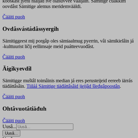
kooskâst jyehi niäljád ive olášuvvee vaaljâin. Sämitige čuákkim
oovdâst Sämitige alemus meridemvääldi.
Čääiti puoh
Ovdâsvástádâssyergih
Sämitiggeest mij porgâp oles sämiaalmug pyerrin, vâi sämikielâin já
-kulttuurist ličij eellimsaje meid puátteevuođâst.
Čääiti puoh
Äigikyevdil
Sämitigge muštâl toimâinis median já eres perusteijeid eereeb iärrás
tiäđáttâsâin.
Tiiláá Sämitige tiäđáttâsâid jieijâd šleđgâpoostân
.
Čääiti puoh
Ohtâvuotâtiäđuh
Čääiti puoh
Uusâ...
Uusâ...