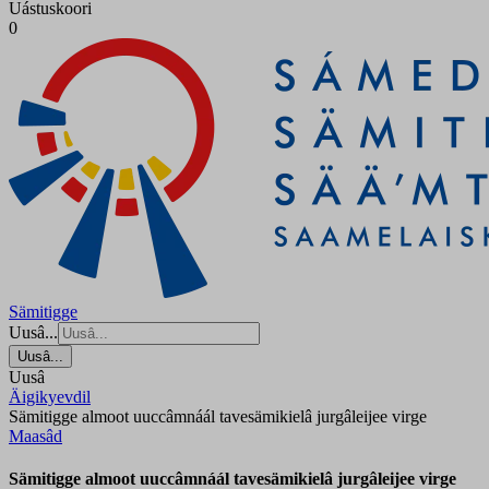
Uástuskoori
0
Sämitigge
Uusâ...
Uusâ...
Uusâ
Äigikyevdil
Sämitigge almoot uuccâmnáál tavesämikielâ jurgâleijee virge
Maasâd
Sämitigge almoot uuccâmnáál tavesämikielâ jurgâleijee virge