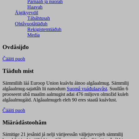
Párnááh já nuorah
Haavah
Äigikyevdil
Tábáhtusah
Ohtâvuotâtiäđuh
Rekigistemtiäđuh
Media
Ovdâsijđo
Čääiti puoh
Tiäđuh mist
Sämmiliih láá Euroop Union kuávlu áinoo algâaalmug. Sämmilij
algâaalmug-sajattâh lii nanodum
Suomâ vuáđulaavâst
. Suullân 6
prooseent ubâ maailm aalmugist ađai 476 miljovn olmožid kuleh
algâaalmugáid. Algâaalmugeh eleh 90 eres staatâ kuávlust.
Čääiti puoh
Miärádâstoohâm
Sämitige 21 jesânid já nelji värijeessân väljejuvvojeh sämmilij