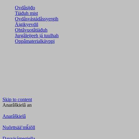
Ovdâsijđo
Tiäđuh mist
Ovdâsvástádâssyergih
Äigikyevdil
Ohtâvuotâtiäđuh
Jurgâleijeeh já tuulhah
Oppâmaterialkävppi
Skip to content
Anarâškielâ
an
Anarâškielâ
Nuõrttsääʹmǩiõll
Davvisámegiella