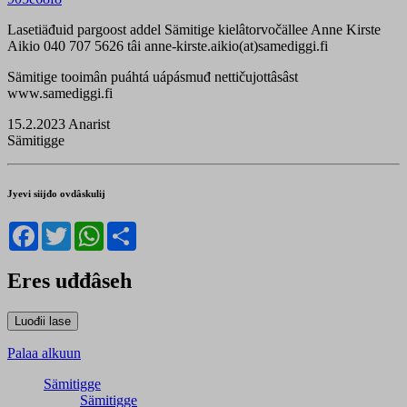
Lasetiäđuid pargoost addel Sämitige kielâtorvočällee Anne Kirste
Aikio 040 707 5626 tâi anne-kirste.aikio(at)samediggi.fi
Sämitige tooimân puáhtá uápásmuđ nettičujottâsâst
www.samediggi.fi
15.2.2023 Anarist
Sämitigge
Jyevi siijđo ovdâskulij
Facebook
Twitter
WhatsApp
Share
Eres uđđâseh
Palaa alkuun
Sämitigge
Sämitigge