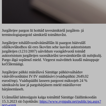
Jurgâleijee pargon lii hoittáđ tavesämikielâ jurgâlem- já
terminologiapargoid sämikielâ toimâttuvâst.
Jurgâleijee tohálâšvuotâvátámâššân lii paargon hiäivulâš
ollâškovlâtođhos tâi eres škovlim sehe laavâst auktorisistum
jurgâleijen (1231/2007) uáivildum vuoigâdvuotâ toimâđ
auktorisistum jurgâleijen suomâkielâst tavesämikielân tâi nubijkulij.
Pargo álgá sopâmuš mield. Virgeest nuávditteh kuuđâ mánuppaje
keččâlemääigi.
Jurgâleijee pälkki miärášuvá Sämitige pälkkivuáháduv
vátávâšvuotâtääsi IV/IV miäldásávt (vuáđupälkki 2649,02
eurod/mp). Vuáđupäälhi lasseen pargoost máksojeh 24 %
sämikuávlu lase já pargohárjánem mield miärášuvvee
hárjánemlaseh.
Ucâmušâid lahtosijguin kalga toimâttiđ Sämitige čäällimkoodán
15.3.2023 räi čujottâsân:
https://www.sympahr.net/public/pq.aspx?
905e68f8