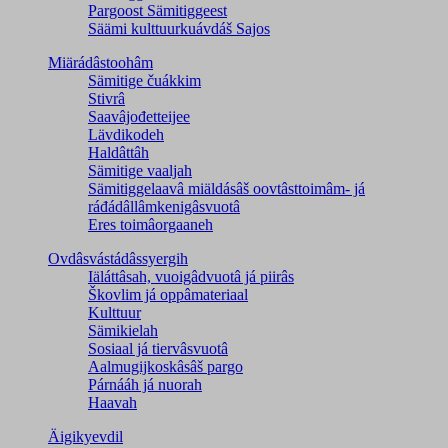
Pargoost Sämitiggeest
Säämi kulttuurkuávdáš Sajos
Miärádâstoohâm
Sämitige čuákkim
Stivrâ
Saavâjođetteijee
Lävdikodeh
Haldâttâh
Sämitige vaaljah
Sämitiggelaavâ miäldásâš oovtâsttoimâm- já
ráđádâllâmkenigâsvuotâ
Eres toimâorgaaneh
Ovdâsvástádâssyergih
Iäláttâsah, vuoigâdvuotâ já piirâs
Škovlim já oppâmateriaal
Kulttuur
Sämikielah
Sosiaal já tiervâsvuotâ
Aalmugijkoskâsâš pargo
Párnááh já nuorah
Haavah
Äigikyevdil