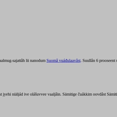
aalmug-sajattâh lii nanodum
Suomâ vuáđulaavâst
. Suullân 6 prooseent
âst jyehi niäljád ive olášuvvee vaaljâin. Sämitige čuákkim oovdâst Säm