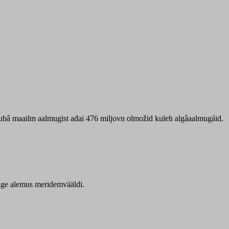
 ubâ maailm aalmugist ađai 476 miljovn olmožid kuleh algâaalmugáid.
itige alemus meridemvääldi.