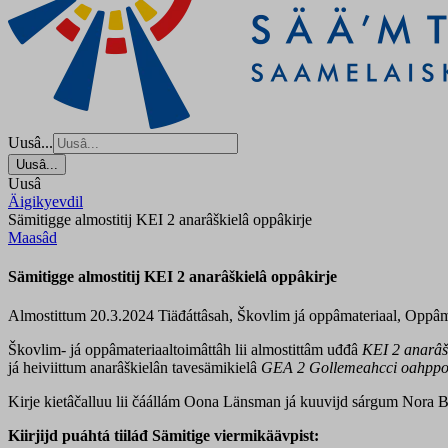
Uusâ...
Uusâ...
Uusâ
Äigikyevdil
Sämitigge almostitij KEI 2 anarâškielâ oppâkirje
Maasâd
Sämitigge almostitij KEI 2 anarâškielâ oppâkirje
Almostittum 20.3.2024
Tiäđáttâsah, Škovlim já oppâmateriaal, Oppâm
Škovlim- já oppâmateriaaltoimâttâh lii almostittâm uđđâ
KEI 2 anarâš
já heiviittum anarâškielân tavesämikielâ
GEA 2 Gollemeahcci
oahppo
Kirje kietâčalluu lii čáállám Oona Länsman já kuuvijd sárgum Nora Bä
Kiirjijd puáhtá tiiláđ Sämitige viermikäävpist: