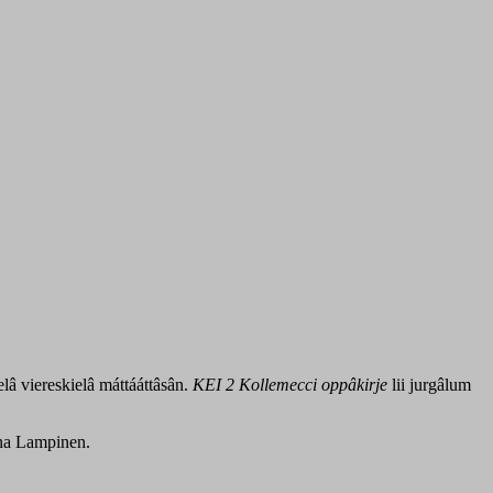
lâ viereskielâ máttááttâsân.
KEI 2 Kollemecci
oppâkirje
lii jurgâlum
nna Lampinen.