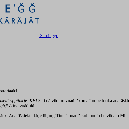
Sämitigge
ateriaaleh
kielâ oppâkirje. KEI 2
lii uáivildum vuáđuškoovlâ nube luoka anarâškie
girji
-kirje vuáđuld.
ck. Anarâškielân kirje lii jurgâlâm já anarâš kulttuurân heiviittâm Mi