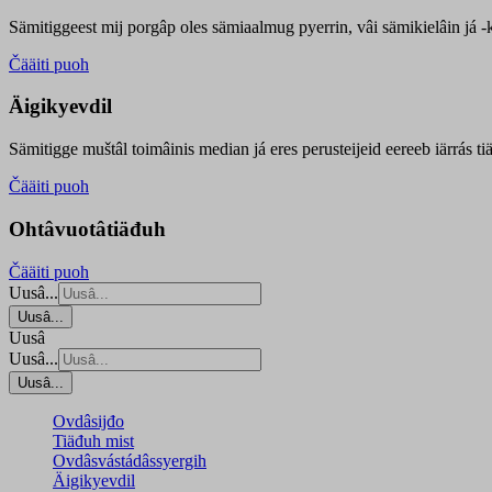
Sämitiggeest mij porgâp oles sämiaalmug pyerrin, vâi sämikielâin já -ku
Čääiti puoh
Äigikyevdil
Sämitigge muštâl toimâinis median já eres perusteijeid eereeb iärrás ti
Čääiti puoh
Ohtâvuotâtiäđuh
Čääiti puoh
Uusâ...
Uusâ...
Uusâ
Uusâ...
Uusâ...
Ovdâsijđo
Tiäđuh mist
Ovdâsvástádâssyergih
Äigikyevdil