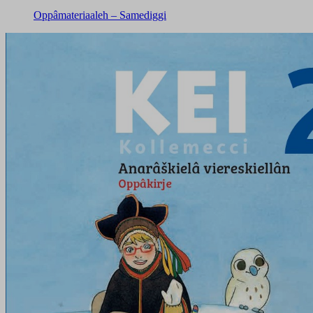
Oppâmateriaaleh – Samediggi