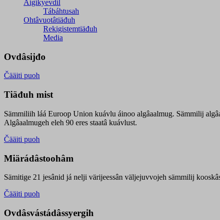
Äigikyevdil
Tábáhtusah
Ohtâvuotâtiäđuh
Rekigistemtiäđuh
Media
Ovdâsijđo
Čääiti puoh
Tiäđuh mist
Sämmiliih láá Euroop Union kuávlu áinoo algâaalmug. Sämmilij algâ
Algâaalmugeh eleh 90 eres staatâ kuávlust.
Čääiti puoh
Miärádâstoohâm
Sämitige 21 jesânid já nelji värijeessân väljejuvvojeh sämmilij koosk
Čääiti puoh
Ovdâsvástádâssyergih