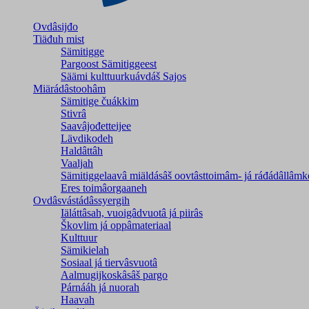
Ovdâsijđo
Tiäđuh mist
Sämitigge
Pargoost Sämitiggeest
Säämi kulttuurkuávdáš Sajos
Miärádâstoohâm
Sämitige čuákkim
Stivrâ
Saavâjođetteijee
Lävdikodeh
Haldâttâh
Vaaljah
Sämitiggelaavâ miäldásâš oovtâsttoimâm- já ráđádâllâmk
Eres toimâorgaaneh
Ovdâsvástádâssyergih
Iäláttâsah, vuoigâdvuotâ já piirâs
Škovlim já oppâmateriaal
Kulttuur
Sämikielah
Sosiaal já tiervâsvuotâ
Aalmugijkoskâsâš pargo
Párnááh já nuorah
Haavah