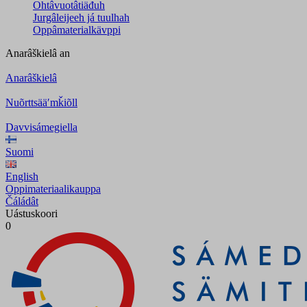
Ohtâvuotâtiäđuh
Jurgâleijeeh já tuulhah
Oppâmaterialkävppi
Anarâškielâ
an
Anarâškielâ
Nuõrttsääʹmǩiõll
Davvisámegiella
Suomi
English
Oppimateriaalikauppa
Čáládât
Uástuskoori
0