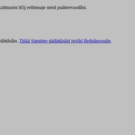
lttuurist ličij eellimsaje meid puátteevuođâst.
äđáttâsâin.
Tiiláá Sämitige tiäđáttâsâid jieijâd šleđgâpoostân
.