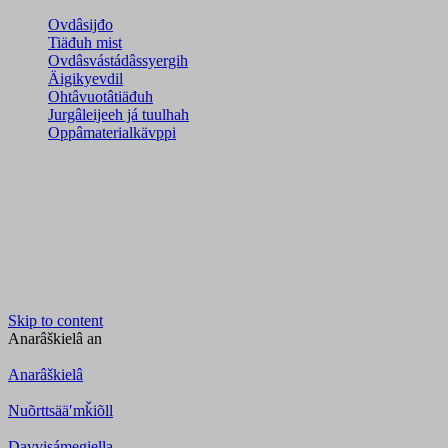
Ovdâsijđo
Tiäđuh mist
Ovdâsvástádâssyergih
Äigikyevdil
Ohtâvuotâtiäđuh
Jurgâleijeeh já tuulhah
Oppâmaterialkävppi
Skip to content
Anarâškielâ
an
Anarâškielâ
Nuõrttsääʹmǩiõll
Davvisámegiella