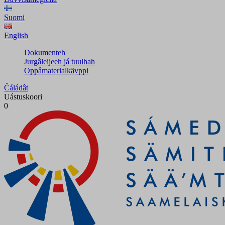
Suomi
English
Dokumenteh
Jurgâleijeeh já tuulhah
Oppâmaterialkävppi
Čáládât
Uástuskoori
0