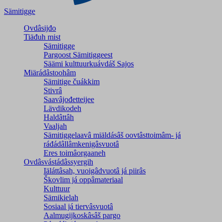
Sämitigge
Ovdâsijđo
Tiäđuh mist
Sämitigge
Pargoost Sämitiggeest
Säämi kulttuurkuávdáš Sajos
Miärádâstoohâm
Sämitige čuákkim
Stivrâ
Saavâjođetteijee
Lävdikodeh
Haldâttâh
Vaaljah
Sämitiggelaavâ miäldásâš oovtâsttoimâm- já
ráđádâllâmkenigâsvuotâ
Eres toimâorgaaneh
Ovdâsvástádâssyergih
Iäláttâsah, vuoigâdvuotâ já piirâs
Škovlim já oppâmateriaal
Kulttuur
Sämikielah
Sosiaal já tiervâsvuotâ
Aalmugijkoskâsâš pargo