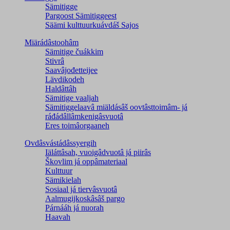
Sämitigge
Pargoost Sämitiggeest
Säämi kulttuurkuávdáš Sajos
Miärádâstoohâm
Sämitige čuákkim
Stivrâ
Saavâjođetteijee
Lävdikodeh
Haldâttâh
Sämitige vaaljah
Sämitiggelaavâ miäldásâš oovtâsttoimâm- já
ráđádâllâmkenigâsvuotâ
Eres toimâorgaaneh
Ovdâsvástádâssyergih
Iäláttâsah, vuoigâdvuotâ já piirâs
Škovlim já oppâmateriaal
Kulttuur
Sämikielah
Sosiaal já tiervâsvuotâ
Aalmugijkoskâsâš pargo
Párnááh já nuorah
Haavah