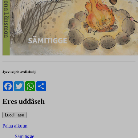
Jyevi siijđo ovdâskulij
Facebook
Twitter
WhatsApp
Share
Eres uđđâseh
Palaa alkuun
Sämitigge