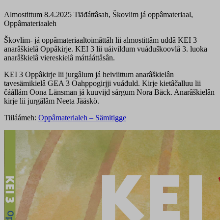
Almostittum 8.4.2025
Tiäđáttâsah, Škovlim já oppâmateriaal,
Oppâmateriaaleh
Škovlim- já oppâmateriaaltoimâttâh lii almostittâm uđđâ KEI 3
anarâškielâ Oppâkirje. KEI 3 lii uáivildum vuáđuškoovlâ 3. luoka
anarâškielâ viereskielâ máttááttâsân.
KEI 3 Oppâkirje lii jurgâlum já heiviittum anarâškielân
tavesämikielâ GEA 3 Oahppogirjji vuáđuld. Kirje kietâčalluu lii
čáállám Oona Länsman já kuuvijd sárgum Nora Bäck. Anarâškielân
kirje lii jurgâlâm Neeta Jääskö.
Tiiláámeh:
Oppâmaterialeh – Sämitigge