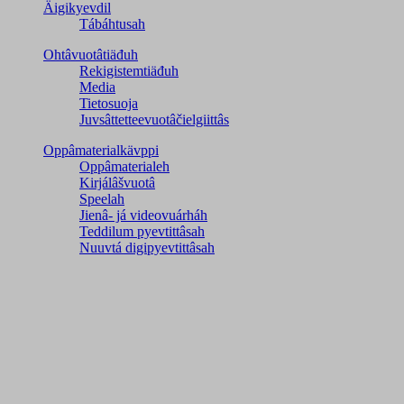
Äigikyevdil
Tábáhtusah
Ohtâvuotâtiäđuh
Rekigistemtiäđuh
Media
Tietosuoja
Juvsâttetteevuotâčielgiittâs
Oppâmaterialkävppi
Oppâmaterialeh
Kirjálâšvuotâ
Speelah
Jienâ- já videovuárháh
Teddilum pyevtittâsah
Nuuvtá digipyevtittâsah