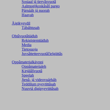
Sosiaal já tiervâsvuotâ
Aalmugijkoskâsâš pargo
Párnááh já nuorah
Haavah
Äigikyevdil
Tábáhtusah
Ohtâvuotâtiäđuh
Rekigistemtiäđuh
Media
Tietosuoja
Juvsâttetteevuotâčielgiittâs
Oppâmaterialkävppi
Oppâmaterialeh
Kirjálâšvuotâ
Speelah
Jienâ- já videovuárháh
Teddilum pyevtittâsah
Nuuvtá digipyevtittâsah