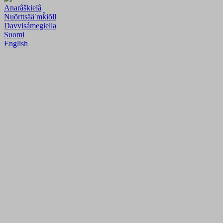
Anarâškielâ
Nuõrttsääʹmǩiõll
Davvisámegiella
Suomi
English