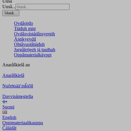
Uusâ
Uusâ...
Uusâ...
Ovdâsijđo
Tiäđuh mist
Ovdâsvástádâssyergih
Äigikyevdil
Ohtâvuotâtiäđuh
Jurgâleijeeh já tuulhah
Oppâmaterialkävppi
Anarâškielâ
an
Anarâškielâ
Nuõrttsääʹmǩiõll
Davvisámegiella
Suomi
English
Oppimateriaalikauppa
Čáládât