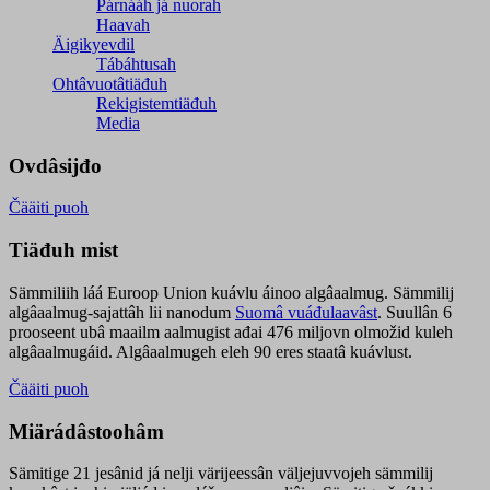
Párnááh já nuorah
Haavah
Äigikyevdil
Tábáhtusah
Ohtâvuotâtiäđuh
Rekigistemtiäđuh
Media
Ovdâsijđo
Čääiti puoh
Tiäđuh mist
Sämmiliih láá Euroop Union kuávlu áinoo algâaalmug. Sämmilij
algâaalmug-sajattâh lii nanodum
Suomâ vuáđulaavâst
. Suullân 6
prooseent ubâ maailm aalmugist ađai 476 miljovn olmožid kuleh
algâaalmugáid. Algâaalmugeh eleh 90 eres staatâ kuávlust.
Čääiti puoh
Miärádâstoohâm
Sämitige 21 jesânid já nelji värijeessân väljejuvvojeh sämmilij