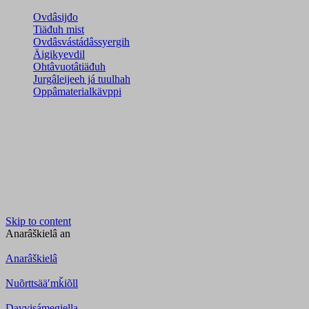
Ovdâsijđo
Tiäđuh mist
Ovdâsvástádâssyergih
Äigikyevdil
Ohtâvuotâtiäđuh
Jurgâleijeeh já tuulhah
Oppâmaterialkävppi
Skip to content
Anarâškielâ
an
Anarâškielâ
Nuõrttsääʹmǩiõll
Davvisámegiella