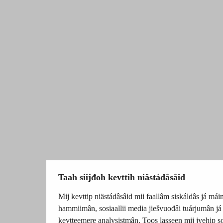
Taah siijđoh kevttih niästádâsâid
Mij kevttip niästádâsâid mii faallâm siskáldâs já máin
hammiimân, sosiaallii media jiešvuođâi tuárjumân já
kevtteemere analysistmân. Toos lasseen mij jyehip sos