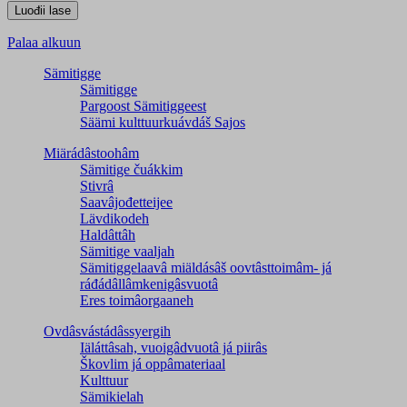
Palaa alkuun
Sämitigge
Sämitigge
Pargoost Sämitiggeest
Säämi kulttuurkuávdáš Sajos
Miärádâstoohâm
Sämitige čuákkim
Stivrâ
Saavâjođetteijee
Lävdikodeh
Haldâttâh
Sämitige vaaljah
Sämitiggelaavâ miäldásâš oovtâsttoimâm- já
ráđádâllâmkenigâsvuotâ
Eres toimâorgaaneh
Ovdâsvástádâssyergih
Iäláttâsah, vuoigâdvuotâ já piirâs
Škovlim já oppâmateriaal
Kulttuur
Sämikielah