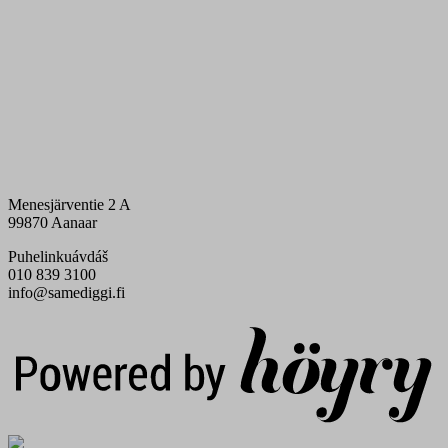
Menesjärventie 2 A
99870 Aanaar
Puhelinkuávdáš
010 839 3100
info@samediggi.fi
Digi- ja mainostoimisto Höyry Rovaniemi ja Oulu