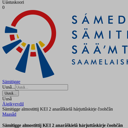
Uástuskoori
0
Sämitigge
Uusâ...
Uusâ...
Uusâ
Äigikyevdil
Sämitigge almostittij KEI 2 anarâškielâ hárjuttâskirje čoohčân
Maasâd
Sämitigge almostittij KEI 2 anarâškielâ hárjuttâskirje čoohčân