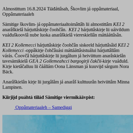
Almostittum 16.8.2024
Tiäđáttâsah, Škovlim já oppâmateriaal,
Oppâmateriaaleh
Sämitige škovlim- já oppâmateriaaltoimâttâh lii almostittâm
KEI 2
anarâškielâ hárjuttâskirje čoohčân.
KEI 2
hárjuttâskirje lii uáivildum
vuáđuškoovlâ nube luoka anarâškielâ viereskiellân máttááttâsân.
KEI 2 Kollemecci
hárjuttâskirje čoohčân siskeeld hárjuttâsâid
KEI 2
Kollemecci
-oppâkirje čohčâuási máttááttâsistuálui hárjuttâllâm
várás. Čoovčâ hárjuttâskirje lii jurgâlum já heiviittum anarâskielân
tavesämikielâ
GEA 2 Gollemeahcci bargogirji čakčii
-kirje vuáđuld.
Kirje kietâčalluu lii čáállám Oona Länsman já kuuvijd sárgum Nora
Bäck.
Anarâškielân kirje lii jurgâlâm já anarâš kulttuurân heiviittâm Minna
Lampinen.
Kiirjijd puáhtá tiiláđ Sämitige viermikäävpist:
Oppâmateriaaleh – Samediggi