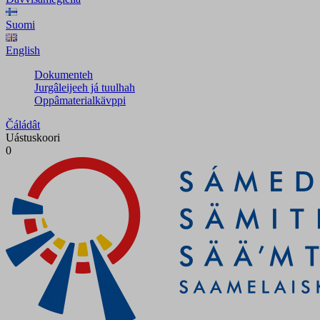
Suomi
English
Dokumenteh
Jurgâleijeeh já tuulhah
Oppâmaterialkävppi
Čáládât
Uástuskoori
0