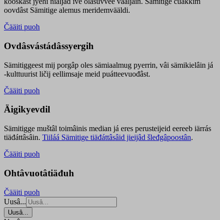
kooskâst jyehi niäljád ive olášuvvee vaaljâin. Sämitige čuákkim
oovdâst Sämitige alemus meridemvääldi.
Čääiti puoh
Ovdâsvástádâssyergih
Sämitiggeest mij porgâp oles sämiaalmug pyerrin, vâi sämikielâin já
-kulttuurist ličij eellimsaje meid puátteevuođâst.
Čääiti puoh
Äigikyevdil
Sämitigge muštâl toimâinis median já eres perusteijeid eereeb iärrás
tiäđáttâsâin.
Tiiláá Sämitige tiäđáttâsâid jieijâd šleđgâpoostân
.
Čääiti puoh
Ohtâvuotâtiäđuh
Čääiti puoh
Uusâ...
Uusâ...