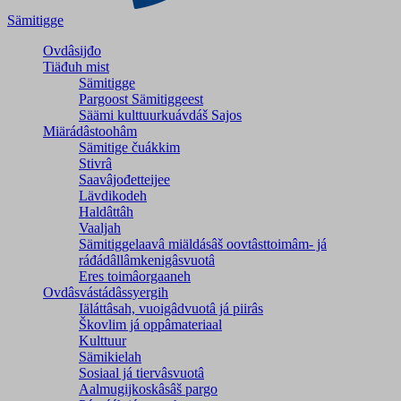
Sämitigge
Ovdâsijđo
Tiäđuh mist
Sämitigge
Pargoost Sämitiggeest
Säämi kulttuurkuávdáš Sajos
Miärádâstoohâm
Sämitige čuákkim
Stivrâ
Saavâjođetteijee
Lävdikodeh
Haldâttâh
Vaaljah
Sämitiggelaavâ miäldásâš oovtâsttoimâm- já
ráđádâllâmkenigâsvuotâ
Eres toimâorgaaneh
Ovdâsvástádâssyergih
Iäláttâsah, vuoigâdvuotâ já piirâs
Škovlim já oppâmateriaal
Kulttuur
Sämikielah
Sosiaal já tiervâsvuotâ
Aalmugijkoskâsâš pargo