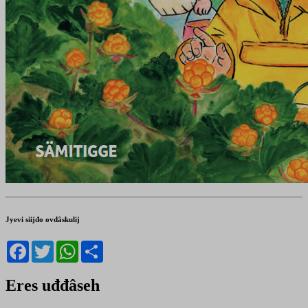
Jyevi siijđo ovdâskulij
Facebook
Twitter
WhatsApp
Share
Eres uđđâseh