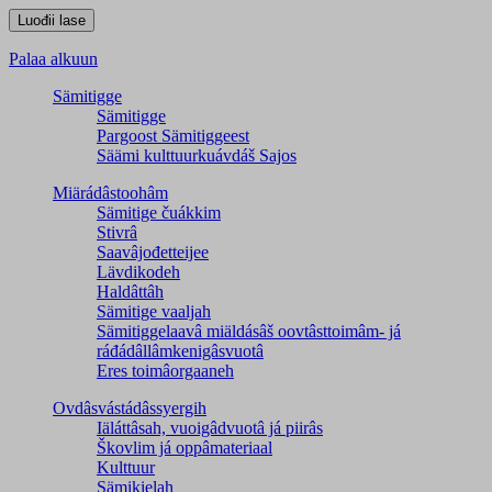
Palaa alkuun
Sämitigge
Sämitigge
Pargoost Sämitiggeest
Säämi kulttuurkuávdáš Sajos
Miärádâstoohâm
Sämitige čuákkim
Stivrâ
Saavâjođetteijee
Lävdikodeh
Haldâttâh
Sämitige vaaljah
Sämitiggelaavâ miäldásâš oovtâsttoimâm- já
ráđádâllâmkenigâsvuotâ
Eres toimâorgaaneh
Ovdâsvástádâssyergih
Iäláttâsah, vuoigâdvuotâ já piirâs
Škovlim já oppâmateriaal
Kulttuur
Sämikielah