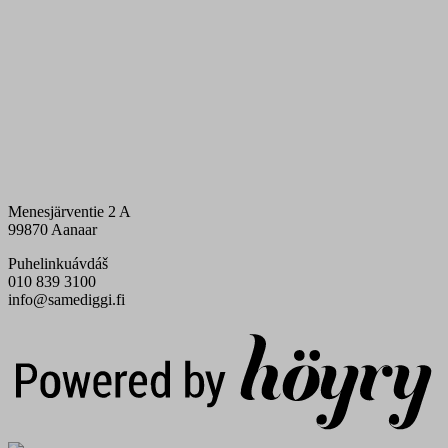
Menesjärventie 2 A
99870 Aanaar
Puhelinkuávdáš
010 839 3100
info@samediggi.fi
Digi- ja mainostoimisto Höyry Rovaniemi ja Oulu