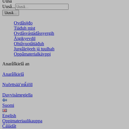
Uusâ
Uusâ...
Uusâ...
Ovdâsijđo
Tiäđuh mist
Ovdâsvástádâssyergih
Äigikyevdil
Ohtâvuotâtiäđuh
Jurgâleijeeh já tuulhah
Oppâmaterialkävppi
Anarâškielâ
an
Anarâškielâ
Nuõrttsääʹmǩiõll
Davvisámegiella
Suomi
English
Oppimateriaalikauppa
Čáládât