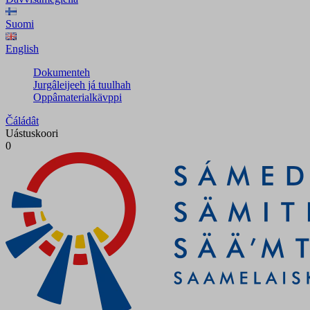
Suomi
English
Dokumenteh
Jurgâleijeeh já tuulhah
Oppâmaterialkävppi
Čáládât
Uástuskoori
0