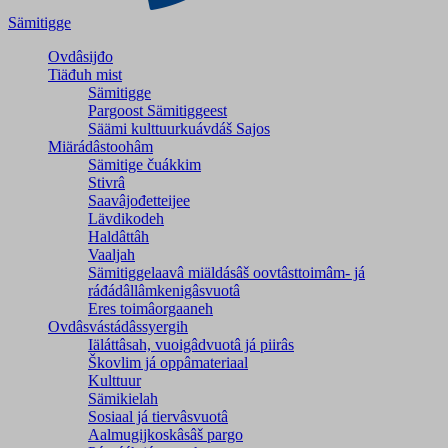
Sämitigge
Ovdâsijđo
Tiäđuh mist
Sämitigge
Pargoost Sämitiggeest
Säämi kulttuurkuávdáš Sajos
Miärádâstoohâm
Sämitige čuákkim
Stivrâ
Saavâjođetteijee
Lävdikodeh
Haldâttâh
Vaaljah
Sämitiggelaavâ miäldásâš oovtâsttoimâm- já
ráđádâllâmkenigâsvuotâ
Eres toimâorgaaneh
Ovdâsvástádâssyergih
Iäláttâsah, vuoigâdvuotâ já piirâs
Škovlim já oppâmateriaal
Kulttuur
Sämikielah
Sosiaal já tiervâsvuotâ
Aalmugijkoskâsâš pargo