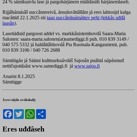
24 % sämikuávlu lase já pargohárjánem miäldásiih hárjánemlaseh.
Rijjâhámásâš uuccâmreeivâ, ánsuluvâttâllâm já eres lahtosijd kalga
macâttiđ 22.1.2025 räi
taan uuccâmluámáttuv peht (lekkâs uđđâ
laasân)
.
Lasetiäđuid pargoost addel vs. markkânistemhovdâ Saara-Maria
Salonen: saara-maria.salonen(at)samediggi.fi puh. 010 839 3149 /
040 575 5332 já haldâttâhhovdâ Pia Ruotsala-Kangasniemi, puh.
010 839 3106 / 040 726 2688
Sämitiigán já Säämi kulttuurkuávdáš Sajosân puáhtá uápásmuđ
nettičujottâsâst www.samediggi.fi já
www.sajos.fi
Anarist 8.1.2025
Sämitigge
Jyevi siijđo ovdâskulij
Facebook
Twitter
WhatsApp
Share
Eres uđđâseh