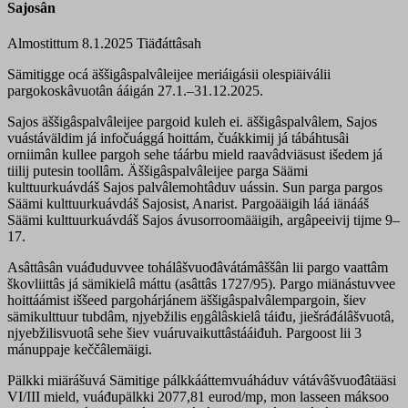
Sajosân
Almostittum 8.1.2025
Tiäđáttâsah
Sämitigge ocá äššigâspalvâleijee meriáigásii olespiäiválii
pargokoskâvuotân ááigán 27.1.–31.12.2025.
Sajos äššigâspalvâleijee pargoid kuleh ei. äššigâspalvâlem, Sajos
vuástáväldim já infočuággá hoittám, čuákkimij já tábáhtusâi
orniimân kullee pargoh sehe táárbu mield raavâdviäsust išedem já
tiilij putesin toollâm. Äššigâspalvâleijee parga Säämi
kulttuurkuávdáš Sajos palvâlemohtâduv uássin. Sun parga pargos
Säämi kulttuurkuávdáš Sajosist, Anarist. Pargoääigih láá iänááš
Säämi kulttuurkuávdáš Sajos ávusorroomääigih, argâpeeivij tijme 9–
17.
Asâttâsân vuáđuduvvee tohálâšvuođâvátámâššân lii pargo vaattâm
škovliittâs já sämikielâ máttu (asâttâs 1727/95). Pargo miänástuvvee
hoittáámist iššeed pargohárjánem äššigâspalvâlempargoin, šiev
sämikulttuur tubdâm, njyebžilis eŋgâlâskielâ táiđu, jiešráđálâšvuotâ,
njyebžilisvuotâ sehe šiev vuáruvaikuttâstááiđuh. Pargoost lii 3
mánuppaje keččâlemäigi.
Pälkki miärášuvá Sämitige pálkkááttemvuáháduv vátávâšvuođâtääsi
VI/III mield, vuáđupälkki 2077,81 eurod/mp, mon lasseen máksoo