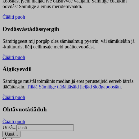
kooskâst jyehi niäljád ive olášuvvee vaaljâin. Sämitige čuákkim
oovdâst Sämitige alemus meridemvääldi.
Čääiti puoh
Ovdâsvástádâssyergih
Sämitiggeest mij porgâp oles sämiaalmug pyerrin, vâi sämikielâin já
-kulttuurist ličij eellimsaje meid puátteevuođâst.
Čääiti puoh
Äigikyevdil
Sämitigge muštâl toimâinis median já eres perusteijeid eereeb iärrás
tiäđáttâsâin.
Tiiláá Sämitige tiäđáttâsâid jieijâd šleđgâpoostân
.
Čääiti puoh
Ohtâvuotâtiäđuh
Čääiti puoh
Uusâ...
Uusâ...