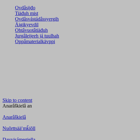
Ovdâsijđo
Tiäđuh mist
Ovdâsvástádâssyergih
Äigikyevdil
Ohtâvuotâtiäđuh
Jurgâleijeeh já tuulhah
Oppâmaterialkävppi
Skip to content
Anarâškielâ
an
Anarâškielâ
Nuõrttsääʹmǩiõll
Davvisámegiella