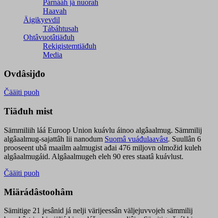
Párnááh já nuorah
Haavah
Äigikyevdil
Tábáhtusah
Ohtâvuotâtiäđuh
Rekigistemtiäđuh
Media
Ovdâsijđo
Čääiti puoh
Tiäđuh mist
Sämmiliih láá Euroop Union kuávlu áinoo algâaalmug. Sämmilij
algâaalmug-sajattâh lii nanodum
Suomâ vuáđulaavâst
. Suullân 6
prooseent ubâ maailm aalmugist ađai 476 miljovn olmožid kuleh
algâaalmugáid. Algâaalmugeh eleh 90 eres staatâ kuávlust.
Čääiti puoh
Miärádâstoohâm
Sämitige 21 jesânid já nelji värijeessân väljejuvvojeh sämmilij