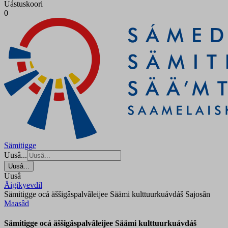
Uástuskoori
0
Sämitigge
Uusâ...
Uusâ...
Uusâ
Äigikyevdil
Sämitigge ocá äššigâspalvâleijee Säämi kulttuurkuávdáš Sajosân
Maasâd
Sämitigge ocá äššigâspalvâleijee Säämi kulttuurkuávdáš