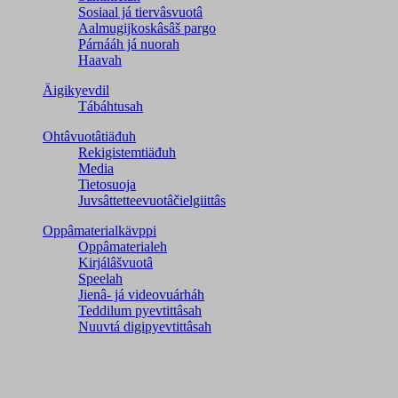
Sosiaal já tiervâsvuotâ
Aalmugijkoskâsâš pargo
Párnááh já nuorah
Haavah
Äigikyevdil
Tábáhtusah
Ohtâvuotâtiäđuh
Rekigistemtiäđuh
Media
Tietosuoja
Juvsâttetteevuotâčielgiittâs
Oppâmaterialkävppi
Oppâmaterialeh
Kirjálâšvuotâ
Speelah
Jienâ- já videovuárháh
Teddilum pyevtittâsah
Nuuvtá digipyevtittâsah