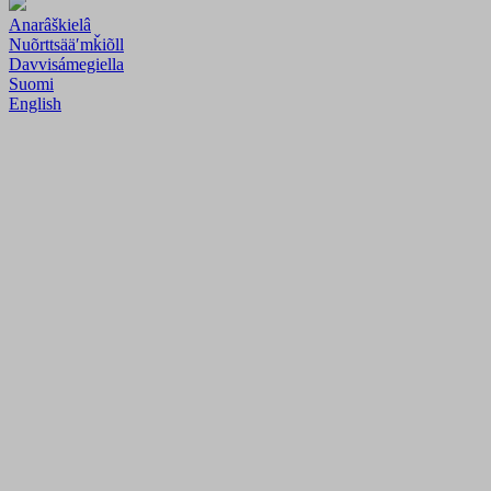
Anarâškielâ
Nuõrttsääʹmǩiõll
Davvisámegiella
Suomi
English