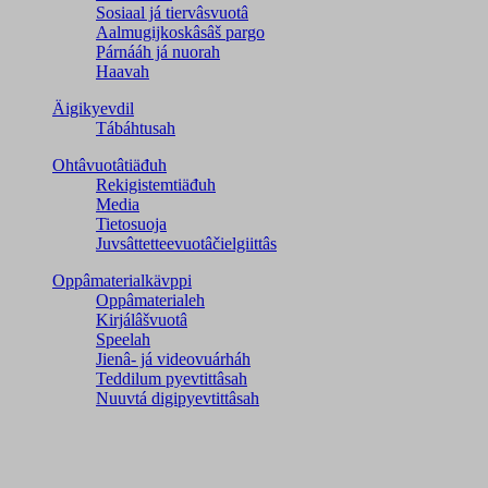
Sosiaal já tiervâsvuotâ
Aalmugijkoskâsâš pargo
Párnááh já nuorah
Haavah
Äigikyevdil
Tábáhtusah
Ohtâvuotâtiäđuh
Rekigistemtiäđuh
Media
Tietosuoja
Juvsâttetteevuotâčielgiittâs
Oppâmaterialkävppi
Oppâmaterialeh
Kirjálâšvuotâ
Speelah
Jienâ- já videovuárháh
Teddilum pyevtittâsah
Nuuvtá digipyevtittâsah