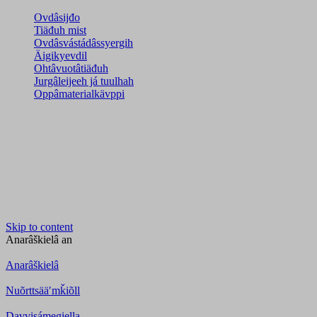
Ovdâsijđo
Tiäđuh mist
Ovdâsvástádâssyergih
Äigikyevdil
Ohtâvuotâtiäđuh
Jurgâleijeeh já tuulhah
Oppâmaterialkävppi
Skip to content
Anarâškielâ
an
Anarâškielâ
Nuõrttsääʹmǩiõll
Davvisámegiella