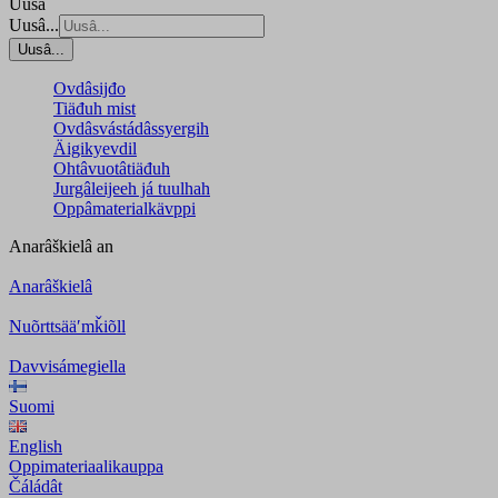
Uusâ
Uusâ...
Uusâ...
Ovdâsijđo
Tiäđuh mist
Ovdâsvástádâssyergih
Äigikyevdil
Ohtâvuotâtiäđuh
Jurgâleijeeh já tuulhah
Oppâmaterialkävppi
Anarâškielâ
an
Anarâškielâ
Nuõrttsääʹmǩiõll
Davvisámegiella
Suomi
English
Oppimateriaalikauppa
Čáládât