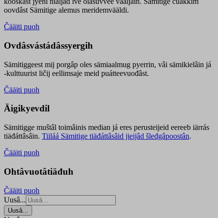
kooskâst jyehi niäljád ive olášuvvee vaaljâin. Sämitige čuákkim
oovdâst Sämitige alemus meridemvääldi.
Čääiti puoh
Ovdâsvástádâssyergih
Sämitiggeest mij porgâp oles sämiaalmug pyerrin, vâi sämikielâin já
-kulttuurist ličij eellimsaje meid puátteevuođâst.
Čääiti puoh
Äigikyevdil
Sämitigge muštâl toimâinis median já eres perusteijeid eereeb iärrás
tiäđáttâsâin.
Tiiláá Sämitige tiäđáttâsâid jieijâd šleđgâpoostân
.
Čääiti puoh
Ohtâvuotâtiäđuh
Čääiti puoh
Uusâ...
Uusâ...