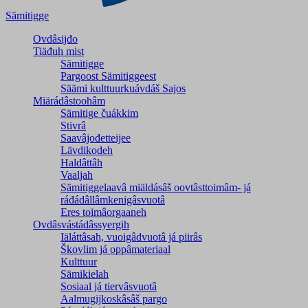
Sämitigge
Ovdâsijđo
Tiäđuh mist
Sämitigge
Pargoost Sämitiggeest
Säämi kulttuurkuávdáš Sajos
Miärádâstoohâm
Sämitige čuákkim
Stivrâ
Saavâjođetteijee
Lävdikodeh
Haldâttâh
Vaaljah
Sämitiggelaavâ miäldásâš oovtâsttoimâm- já
ráđádâllâmkenigâsvuotâ
Eres toimâorgaaneh
Ovdâsvástádâssyergih
Iäláttâsah, vuoigâdvuotâ já piirâs
Škovlim já oppâmateriaal
Kulttuur
Sämikielah
Sosiaal já tiervâsvuotâ
Aalmugijkoskâsâš pargo