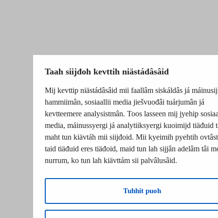
Taah siijđoh kevttih niästádâsâid
Mij kevttip niästádâsâid mii faallâm siskáldâs já máinusij
hammiimân, sosiaallii media jiešvuođâi tuárjumân já
kevtteemere analysistmân. Toos lasseen mij jyehip sosiaal
media, máinussyergi já analytiiksyergi kuoimijd tiäđuid t
maht tun kiävtáh mii siijđoid. Mii kyeimih pyehtih ovtâsti
taid tiäđuid eres tiäđoid, maid tun lah sijjân adelâm tâi m
nurrum, ko tun lah kiävttám sii palvâlusâid.
Tuhhit puoh