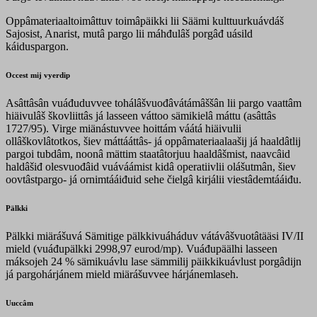
Oppâmateriaaltoimâttuv toimâpäikki lii Säämi kulttuurkuávdáš
Sajosist, Anarist, mutâ pargo lii máhđulâš porgâđ uásild
káiduspargon.
Occest mij vyerdip
Asâttâsân vuáđuduvvee tohálâšvuođâvátámâššân lii pargo vaattâm
hiäivulâš škovliittâs já lasseen váttoo sämikielâ máttu (asâttâs
1727/95). Virge miänástuvvee hoittám váátá hiäivulii
ollâškovlâtotkos, šiev máttááttâs- já oppâmateriaalaašij já haaldâtlij
pargoi tubdâm, noonâ mättim staatâtorjuu haaldâšmist, naavcâid
haldâšiđ olesvuođâid vuáváámist kidâ operatiivlii olášutmân, šiev
oovtâstpargo- já ornimtááiđuid sehe čielgâ kirjálii viestâdemtááiđu.
Pälkki
Pälkki miärášuvá Sämitige pälkkivuáháduv vátávâšvuotâtääsi IV/II
mield (vuáđupälkki 2998,97 eurod/mp). Vuáđupäälhi lasseen
máksojeh 24 % sämikuávlu lase sämmilij päikkikuávlust porgâdijn
já pargohárjánem mield miärášuvvee hárjánemlaseh.
Uuccâm