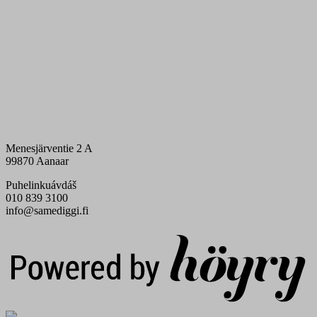
Menesjärventie 2 A
99870 Aanaar
Puhelinkuávdáš
010 839 3100
info@samediggi.fi
Digi- ja mainostoimisto Höyry Rovaniemi ja Oulu