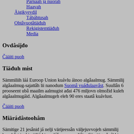
Párnááh já nuorah
Haavah
Äigikyevdil
Tábáhtusah
Ohtâvuotâtiäđuh
Rekigistemtiäđuh
Media
Ovdâsijđo
Čääiti puoh
Tiäđuh mist
Sämmiliih láá Euroop Union kuávlu áinoo algâaalmug. Sämmilij
algâaalmug-sajattâh lii nanodum
Suomâ vuáđulaavâst
. Suullân 6
prooseent ubâ maailm aalmugist ađai 476 miljovn olmožid kuleh
algâaalmugáid. Algâaalmugeh eleh 90 eres staatâ kuávlust.
Čääiti puoh
Miärádâstoohâm
Sämitige 21 jesânid já nelji värijeessân väljejuvvojeh sämmilij