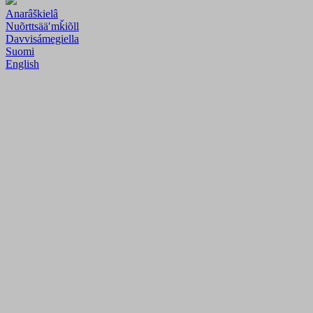
Anarâškielâ
Nuõrttsääʹmǩiõll
Davvisámegiella
Suomi
English