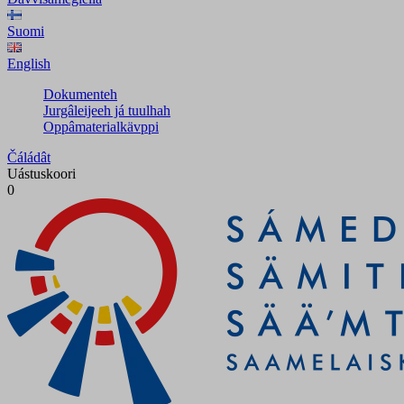
Suomi
English
Dokumenteh
Jurgâleijeeh já tuulhah
Oppâmaterialkävppi
Čáládât
Uástuskoori
0