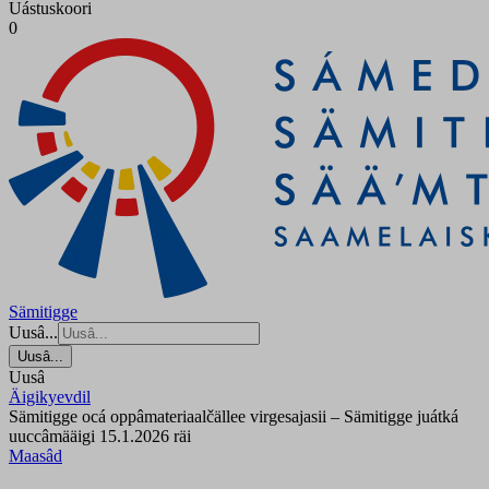
Uástuskoori
0
Sämitigge
Uusâ...
Uusâ...
Uusâ
Äigikyevdil
Sämitigge ocá oppâmateriaalčällee virgesajasii – Sämitigge juátká
uuccâmääigi 15.1.2026 räi
Maasâd