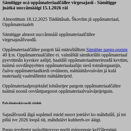
Sämitigge ocá oppâmateriaalčällee virgesajasii - Sämitigge
juátká uuccâmääigi 15.1.2026 räi
Almostittum 18.12.2025
Tiäđáttâsah, Škovlim já oppâmateriaal,
Oppâmateriaaleh
Sämitigge almoot uuccâmnáál oppâmateriaalčällee
virgesajasâšvuođâ.
Oppâmateriaalčällee pargoh láá miäruštâllum
Sämitige pargo-oornig
40 §:st. Oppâmateriaalčällee ei. valmâštâl sämikielâlii oppâmateriaal
pyevtitmân kyeskee aašijd, haaldâš oppâmateriaalmeriruuđâ kevttim,
tuáimá oovdânpyehten oppâmateriaalaašijn sierâ toimâorgaanijn,
čuávu oppâmateriaalkiedi ovdánem, máttááttâsvuávám já kulá
materiaalij vaalmâštmist máttáátteijeid.
Oppâmateriaalprojektáid lohtâseijee pargoin oppâmateriaalčällee
tuáimá noonâ oovtâstpargoost oppâmateriaalvuávájeijeiguin.
Palvâluskoskâvuođâ tiäđuh
Sajasâšvuotâ álgá sopâmuš mield nuuvt jotelávt ko máhđulâš, já tot
pištá ive 2026 loopâ räi, máhđulávt kuhheeb-uv ääigi.
Pargo tevdimist nuávdittuvvoo neelji mánuppaje keččâlemäigi.