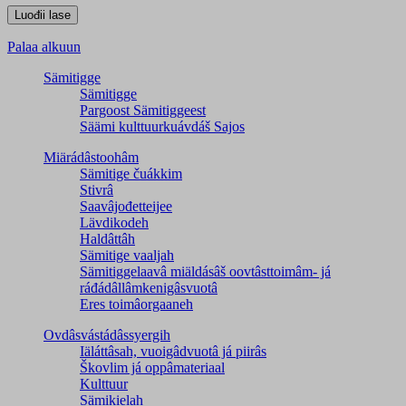
Palaa alkuun
Sämitigge
Sämitigge
Pargoost Sämitiggeest
Säämi kulttuurkuávdáš Sajos
Miärádâstoohâm
Sämitige čuákkim
Stivrâ
Saavâjođetteijee
Lävdikodeh
Haldâttâh
Sämitige vaaljah
Sämitiggelaavâ miäldásâš oovtâsttoimâm- já
ráđádâllâmkenigâsvuotâ
Eres toimâorgaaneh
Ovdâsvástádâssyergih
Iäláttâsah, vuoigâdvuotâ já piirâs
Škovlim já oppâmateriaal
Kulttuur
Sämikielah