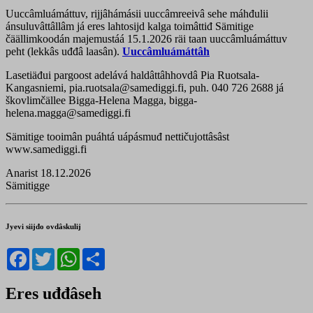
Uuccâmluámáttuv, rijjâhámásii uuccâmreeivâ sehe máhđulii
ánsuluvâttâllâm já eres lahtosijd kalga toimâttiđ Sämitige
čäällimkoodán majemustáá 15.1.2026 räi taan uuccâmluámáttuv
peht (lekkâs uđđâ laasân).
Uuccâmluámáttâh
Lasetiäđui pargoost adelává haldâttâhhovdâ Pia Ruotsala-
Kangasniemi, pia.ruotsala@samediggi.fi, puh. 040 726 2688 já
škovlimčällee Bigga-Helena Magga, bigga-
helena.magga@samediggi.fi
Sämitige tooimân puáhtá uápásmuđ nettičujottâsâst
www.samediggi.fi
Anarist 18.12.2026
Sämitigge
Jyevi siijđo ovdâskulij
Facebook
Twitter
WhatsApp
Share
Eres uđđâseh