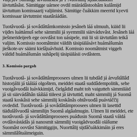
iävtuttâsâst. Sämitigge uárnee ovdil miärádâstoohâm kulâmijd
iävtuttum komissaarij valjiimist. Sämitige čuákkim meerrid kyevti
komissaar iävtutmist staatârááđán.
Tuotâvuotâ- já sovâdâttâmkomissio jesâneh láá ulmuuh, kiäid lii
vijđes luáttámuš sehe sämmilii já syemmilii siärváduvâst. Jesâneh láá
jiešmerideijeeh ege oovdâst ton uásipele, mii lii sii iävtuttâm teikâ
valjim. Komissio noomâtmist väldih täsipiälásávt huámášumán
jieškote-uv säämi kielâjuávhuid. Komissio noomâtmist viggeh
väldiđ huámášumán suhâpelij täsipiälásii ovdâstem.
3. Komissio pargoh
Tuotâvuotâ- já sovâdâttâmproosees ulmen lii tubdâđ já árvuštâllâđ
historjálii já tááláá olgoštem, meiddei staatâ suddâdempolitik, sehe
vuoigâvuođâi luávkkimijd, čielgâdiđ maht toh vaigutteh sämmiláid
já sii siärvádâhân tááláá tiileest já iävtuttiđ, maht sämmilij já Suomâ
staatâ koskâsii sehe sämmilij koskânâs ohtâvuođâ puávtáččij
ovdediđ. Tuotâvuotâ- já sovâdâttâmproosees ulmen lii lasettiđ
tiäđulâšvuođâ sämmilijn Suomâ algâalmugin. Ulmen lii meiddei, ete
tuotâvuotâ- já sovâdâttâmproosees puáđusin Suomâ staatâ váldá
ovdâsvástádâs já nanosmit sämmilij vuoigâdvuođâi olášume
Suomâst oovtâst Sämitiggijn, Nuorttâlij sijdâčuákkimáin já eres
sämmilâštuáimeiguin.