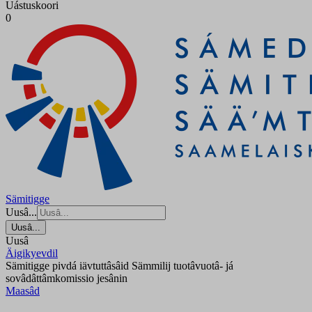
Uástuskoori
0
Sämitigge
Uusâ...
Uusâ...
Uusâ
Äigikyevdil
Sämitigge pivdá iävtuttâsâid Sämmilij tuotâvuotâ- já
sovâdâttâmkomissio jesânin
Maasâd