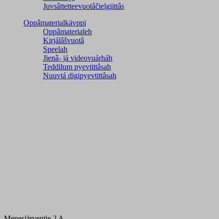
Juvsâttetteevuotâčielgiittâs
Oppâmaterialkävppi
Oppâmaterialeh
Kirjálâšvuotâ
Speelah
Jienâ- já videovuárháh
Teddilum pyevtittâsah
Nuuvtá digipyevtittâsah
Menesjärventie 2 A