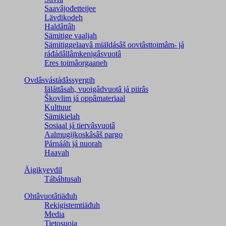
Saavâjođetteijee
Lävdikodeh
Haldâttâh
Sämitige vaaljah
Sämitiggelaavâ miäldásâš oovtâsttoimâm- já
ráđádâllâmkenigâsvuotâ
Eres toimâorgaaneh
Ovdâsvástádâssyergih
Iäláttâsah, vuoigâdvuotâ já piirâs
Škovlim já oppâmateriaal
Kulttuur
Sämikielah
Sosiaal já tiervâsvuotâ
Aalmugijkoskâsâš pargo
Párnááh já nuorah
Haavah
Äigikyevdil
Tábáhtusah
Ohtâvuotâtiäđuh
Rekigistemtiäđuh
Media
Tietosuoja