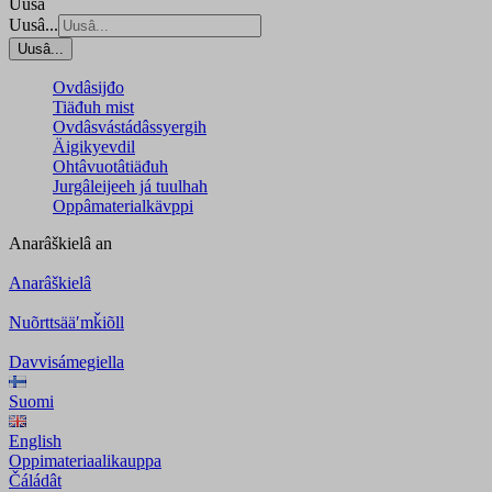
Uusâ
Uusâ...
Uusâ...
Ovdâsijđo
Tiäđuh mist
Ovdâsvástádâssyergih
Äigikyevdil
Ohtâvuotâtiäđuh
Jurgâleijeeh já tuulhah
Oppâmaterialkävppi
Anarâškielâ
an
Anarâškielâ
Nuõrttsääʹmǩiõll
Davvisámegiella
Suomi
English
Oppimateriaalikauppa
Čáládât