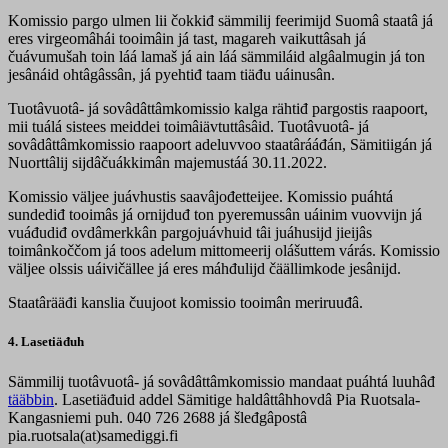
Komissio pargo ulmen lii čokkiđ sämmilij feerimijd Suomâ staatâ já
eres virgeomâhái tooimâin já tast, magareh vaikuttâsah já
čuávumušah toin láá lamaš já ain láá sämmiláid algâalmugin já ton
jesânáid ohtâgâssân, já pyehtiđ taam tiäđu uáinusân.
Tuotâvuotâ- já sovâdâttâmkomissio kalga rähtiđ pargostis raapoort,
mii tuálá sistees meiddei toimâiävtuttâsâid. Tuotâvuotâ- já
sovâdâttâmkomissio raapoort adeluvvoo staatârááđán, Sämitiigán já
Nuorttâlij sijdâčuákkimân majemustáá 30.11.2022.
Komissio väljee juávhustis saavâjođetteijee. Komissio puáhtá
sundediđ tooimâs já ornijduđ ton pyeremussân uáinim vuovvijn já
vuáđudiđ ovdâmerkkân pargojuávhuid tâi juáhusijd jieijâs
toimânkoččom já toos adelum mittomeerij olášuttem várás. Komissio
väljee olssis uáivičällee já eres máhđulijd čäällimkode jesânijd.
Staatârääđi kanslia čuujoot komissio tooimân meriruuđâ.
4. Lasetiäđuh
Sämmilij tuotâvuotâ- já sovâdâttâmkomissio mandaat puáhtá luuhâđ
tääbbin
. Lasetiäđuid addel Sämitige haldâttâhhovdâ Pia Ruotsala-
Kangasniemi puh. 040 726 2688 já šleđgâpostâ
pia.ruotsala(at)samediggi.fi