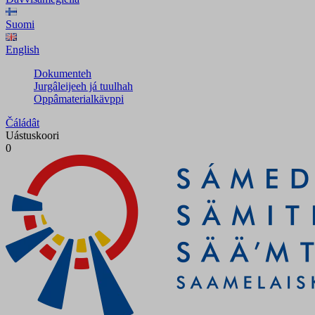
Suomi
English
Dokumenteh
Jurgâleijeeh já tuulhah
Oppâmaterialkävppi
Čáládât
Uástuskoori
0