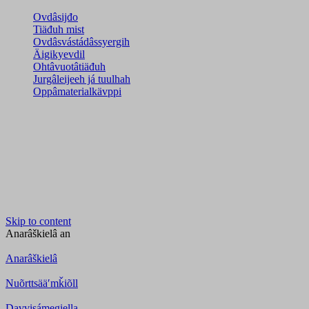
Ovdâsijđo
Tiäđuh mist
Ovdâsvástádâssyergih
Äigikyevdil
Ohtâvuotâtiäđuh
Jurgâleijeeh já tuulhah
Oppâmaterialkävppi
Skip to content
Anarâškielâ
an
Anarâškielâ
Nuõrttsääʹmǩiõll
Davvisámegiella