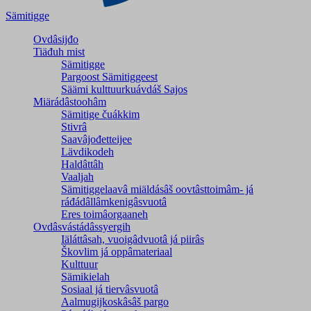
Sämitigge
Ovdâsijđo
Tiäđuh mist
Sämitigge
Pargoost Sämitiggeest
Säämi kulttuurkuávdáš Sajos
Miärádâstoohâm
Sämitige čuákkim
Stivrâ
Saavâjođetteijee
Lävdikodeh
Haldâttâh
Vaaljah
Sämitiggelaavâ miäldásâš oovtâsttoimâm- já
ráđádâllâmkenigâsvuotâ
Eres toimâorgaaneh
Ovdâsvástádâssyergih
Iäláttâsah, vuoigâdvuotâ já piirâs
Škovlim já oppâmateriaal
Kulttuur
Sämikielah
Sosiaal já tiervâsvuotâ
Aalmugijkoskâsâš pargo