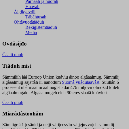
Párnááh já nuorah
Haavah
Äigikyevdil
Tábáhtusah
Ohtâvuotâtiäđuh
Rekigistemtiäđuh
Media
Ovdâsijđo
Čääiti puoh
Tiäđuh mist
Sämmiliih láá Euroop Union kuávlu áinoo algâaalmug. Sämmilij
algâaalmug-sajattâh lii nanodum
Suomâ vuáđulaavâst
. Suullân 6
prooseent ubâ maailm aalmugist ađai 476 miljovn olmožid kuleh
algâaalmugáid. Algâaalmugeh eleh 90 eres staatâ kuávlust.
Čääiti puoh
Miärádâstoohâm
Sämitige 21 jesânid já nelji värijeessân väljejuvvojeh sämmilij