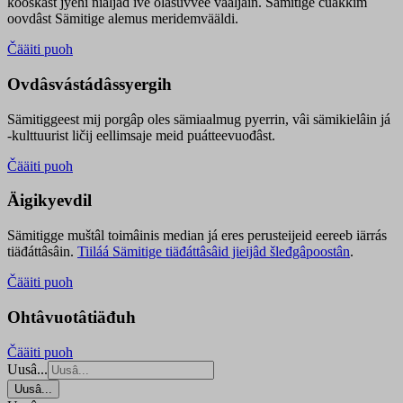
kooskâst jyehi niäljád ive olášuvvee vaaljâin. Sämitige čuákkim
oovdâst Sämitige alemus meridemvääldi.
Čääiti puoh
Ovdâsvástádâssyergih
Sämitiggeest mij porgâp oles sämiaalmug pyerrin, vâi sämikielâin já
-kulttuurist ličij eellimsaje meid puátteevuođâst.
Čääiti puoh
Äigikyevdil
Sämitigge muštâl toimâinis median já eres perusteijeid eereeb iärrás
tiäđáttâsâin.
Tiiláá Sämitige tiäđáttâsâid jieijâd šleđgâpoostân
.
Čääiti puoh
Ohtâvuotâtiäđuh
Čääiti puoh
Uusâ...
Uusâ...