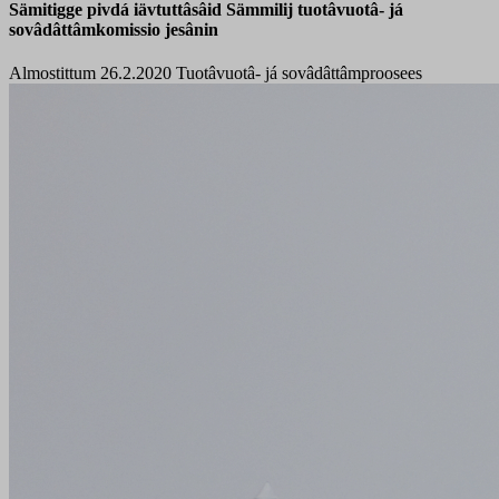
Sämitigge pivdá iävtuttâsâid Sämmilij tuotâvuotâ- já
sovâdâttâmkomissio jesânin
Almostittum 26.2.2020
Tuotâvuotâ- já sovâdâttâmproosees