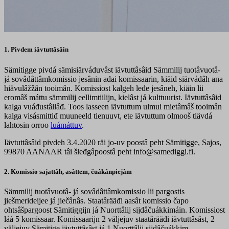
1. Pivdem iävtuttâsâin
Sämitigge pivdá sämisiärváduvâst iävtuttâsâid Sämmilij tuotâvuotâ-
já sovâdâttâmkomissio jesânin ađai komissaarin, kiäid siärvádâh ana
hiävulâžžân tooimân. Komissiost kalgeh leđe jesâneh, kiäin lii
eromâš máttu sämmilij eellimtiilijn, kielâst já kulttuurist. Iävtuttâsâid
kalga vuáđustâllâđ. Toos lasseen iävtuttum ulmui mietâmâš tooimân
kalga visásmittiđ muuneeld tienuuvt, ete iävtuttum olmooš tiävdá
lahtosin orroo
luámáttuv
.
Iävtuttâsâid pivdeh 3.4.2020 räi jo-uv poostâ peht Sämitigge, Sajos,
99870 AANAAR tâi šleđgâpoostâ peht info@samediggi.fi.
2. Komissio sajattâh, asâttem, čuákánpiejâm
Sämmilij tuotâvuotâ- já sovâdâttâmkomissio lii pargostis
jiešmerideijee já jiečânâs. Staatârääđi aasât komissio čapo
ohtsâšpargoost Sämitiggijn já Nuorttâlij sijdâčuákkimáin. Komissiost
láá 5 komissaar. Komissaarijn 2 väljejuv staatârääđi iävtuttâsâst, 2
väljejuv Sämitige iävtuttâsâst já 1 Nuorttâlij sijdâčuákkim