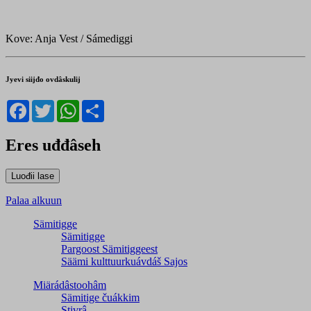
Kove: Anja Vest / Sámediggi
Jyevi siijđo ovdâskulij
Facebook
Twitter
WhatsApp
Share
Eres uđđâseh
Palaa alkuun
Sämitigge
Sämitigge
Pargoost Sämitiggeest
Säämi kulttuurkuávdáš Sajos
Miärádâstoohâm
Sämitige čuákkim
Stivrâ