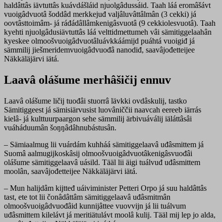
haldâttâs iävtuttâs kuávdášláid njuolgâdussáid. Taah láá eromâšávt
vuoigâdvuotâ šoddâd merkkejuđ valjâluvâttâlmân (3 cekki) já
oovtâsttoimâm- já ráđádâllâmkenigâsvuotâ (9 cekkiolesvuotâ). Taah
kyehti njuolgâdusiävtuttâs láá velttidmettumeh vâi sämitiggelaahân
kyeskee olmoošvuoigâdvuotâluávkkáámijd puáhtá vuoigiđ já
sämmilij jiešmeridemvuoigâdvuođâ nanodiđ, saavâjođetteijee
Näkkäläjärvi iätá.
Laavâ olášume merhâšičij ennuv
Laavâ olášume ličij tuođâi stuorrâ lävkki ovdâskulij, tastko
Sämitiggeest já sämisiärvusist luovâniččii naavcah eereeb iärrás
kielâ- já kulttuurpaargon sehe sämmilij ärbivuáválij iäláttâsâi
vuáháduumân šoŋŋâdâhnubástusân.
– Sämiaalmug lii vuárdám kuhháá sämitiggelaavâ uđâsmittem já
Suomâ aalmugijkoskâsij olmoošvuoigâdvuotâkenigâsvuođâi
olášume sämitiggelaavâ uásild. Tääl lii äigi tuálvuđ uđâsmittem
moolân, saavâjođetteijee Näkkäläjärvi iätá.
– Mun halijdâm kijtteđ uáiviminister Petteri Orpo já suu haldâttâs
tast, ete tot lii čonâdâttâm sämitiggelaavâ uđâsmitmân
olmoošvuoigâdvuođâid kunnijâttee vuovvijn já lii tuálvum
uđâsmittem kilelávt já meritiätulávt moolâ kulij. Tääl mij lep jo alda,