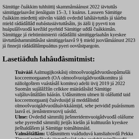
Sämitige čuákkim tuhhiittij skammâmáánust 2022 iävtuttâs
sämitiggelaavâst jienâiguin 15–3, 1 kuárus. Lasseen Sämitige
čuákkim mieđettij stiivrân vääldi ovdediđ lahâiävtuttâs já táárbu
mield ráđádâllâđ nubástusiävtuttâsâin, jis ääši ij pyevti ton
huápulâšvuođâ keežild pyehtiđ Sämitige uđđâ čuákkimân.
Sämitigge já riehtiministeriö ráđádâllii sämitiggelaahân kyeskee
iävtuttâshammiittâsâst sämitiggelaavâ 9 § mield juovlâmáánust 2023
já finnejii ráđádâllâmpuáttus pyeri oovtâstpargoin.
Lasetiäđuh lahâuđâsmitmist:
Tuávááš
Aalmugijkoskâsij olmoošvuoigâdvuotâsopâmušâi
kocceemorgaaneh (OA olmoošvuoigâdvuotâkomitea já
näliolgoštem vuástásâš komitea) adelii iivij 2019 já 2022
Suomân sujâlâžžân celkkee miärádâsâid Sämitige
valjâluvâttâllâm háárán. Uđâsmittem ulmen lii olášuttiđ taid
kocceemorgaanij čuávdusijd já meddâlistiđ
olmoošvuoigâdvuotâluávkkáámijd, sehe peividiđ puárásmum
laavâ ei. jienâstemvuovij uásild.
Ulme:
Ovdediđ sämmilij jiešmeridemvuoigâdvuođâ olášume
sehe pyerediđ sämmilij jieijâs kielân já kulttuurân kyeskee
jiešhaldâšem já Sämitige toimâhinnáid.
Valmâštâllâm:
Uđâsmittem vuáđuduvá kansliahovdâ Pekka