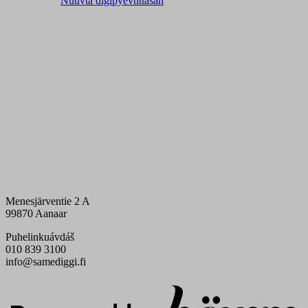
Nuuvtá digipyevtittâsah
Menesjärventie 2 A
99870 Aanaar
Puhelinkuávdáš
010 839 3100
info@samediggi.fi
Digi- ja mainostoimisto Höyry Rovaniemi ja Oulu