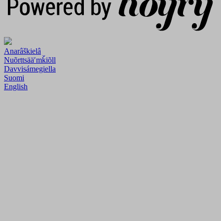
Anarâškielâ
Nuõrttsääʹmǩiõll
Davvisámegiella
Suomi
English