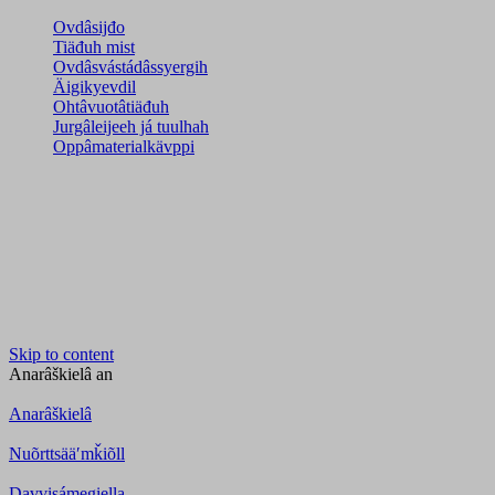
Ovdâsijđo
Tiäđuh mist
Ovdâsvástádâssyergih
Äigikyevdil
Ohtâvuotâtiäđuh
Jurgâleijeeh já tuulhah
Oppâmaterialkävppi
Skip to content
Anarâškielâ
an
Anarâškielâ
Nuõrttsääʹmǩiõll
Davvisámegiella