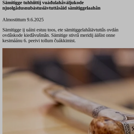
Sämitigge tuhhiittij vuáđulahâváljukode
njuolgâdusnubástusiävtuttâsâid sämitiggelaahân
Almostittum 9.6.2025
Sämitigge ij uáini estuu toos, ete sämitiggelahâiävtuttâs ovdán
ovdâskode kieđâvušmân. Sämitige stivrâ meridij ääšist onne
kesimáánu 6. peeivi tollum čuákkimist.