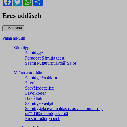
Eres uđđâseh
Palaa alkuun
Sämitigge
Sämitigge
Pargoost Sämitiggeest
Säämi kulttuurkuávdáš Sajos
Miärádâstoohâm
Sämitige čuákkim
Stivrâ
Saavâjođetteijee
Lävdikodeh
Haldâttâh
Sämitige vaaljah
Sämitiggelaavâ miäldásâš oovtâsttoimâm- já
ráđádâllâmkenigâsvuotâ
Eres toimâorgaaneh