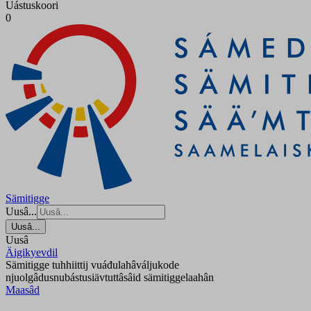
Uástuskoori
0
Sämitigge
Uusâ...
Uusâ...
Uusâ
Äigikyevdil
Sämitigge tuhhiittij vuáđulahâváljukode
njuolgâdusnubástusiävtuttâsâid sämitiggelaahân
Maasâd