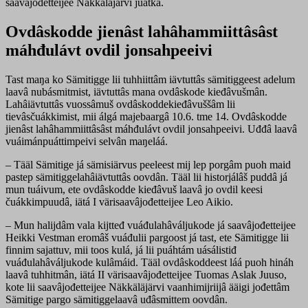
saavâjođetteijee Näkkäläjärvi juátká.
Ovdâskodde jienâst lahâhammiittâsâst
máhđulávt ovdil jonsahpeeivi
Tast maŋa ko Sämitigge lii tuhhiittâm iävtuttâs sämitiggeest adelum
laavâ nubásmitmist, iävtuttâs mana ovdâskode kieđâvušmân.
Lahâiävtuttâs vuossâmuš ovdâskoddekieđâvuššâm lii
tievâsčuákkimist, mii álgá majebaargâ 10.6. tme 14. Ovdâskodde
jienâst lahâhammiittâsâst máhđulávt ovdil jonsahpeeivi. Uđđâ laavâ
vuáimánpuáttimpeivi selvân maŋeláá.
– Tääl Sämitige já sämisiärvus peeleest mij lep porgâm puoh maid
pastep sämitiggelahâiävtuttâs oovdân. Tääl lii historjálâš puddâ já
mun tuáivum, ete ovdâskodde kieđâvuš laavâ jo ovdil keesi
čuákkimpuudâ, iätá I värisaavâjođetteijee Leo Aikio.
– Mun halijdâm vala kijtteđ vuáđulahâváljukode já saavâjođetteijee
Heikki Vestman eromâš vuáđulii pargoost já tast, ete Sämitigge lii
finnim sajattuv, mii toos kulá, já lii puáhtám uásálistiđ
vuáđulahâváljukode kulâmáid. Tääl ovdâskoddeest láá puoh hináh
laavâ tuhhitmân, iätá II värisaavâjođetteijee Tuomas Aslak Juuso,
kote lii saavâjođetteijee Näkkäläjärvi vaanhimijriijâ ääigi jođettâm
Sämitige pargo sämitiggelaavâ uđâsmittem oovdân.