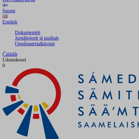
Suomi
English
Dokumenteh
Jurgâleijeeh já tuulhah
Oppâmaterialkävppi
Čáládât
Uástuskoori
0