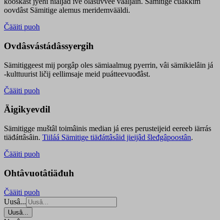
kooskâst jyehi niäljád ive olášuvvee vaaljâin. Sämitige čuákkim
oovdâst Sämitige alemus meridemvääldi.
Čääiti puoh
Ovdâsvástádâssyergih
Sämitiggeest mij porgâp oles sämiaalmug pyerrin, vâi sämikielâin já
-kulttuurist ličij eellimsaje meid puátteevuođâst.
Čääiti puoh
Äigikyevdil
Sämitigge muštâl toimâinis median já eres perusteijeid eereeb iärrás
tiäđáttâsâin.
Tiiláá Sämitige tiäđáttâsâid jieijâd šleđgâpoostân
.
Čääiti puoh
Ohtâvuotâtiäđuh
Čääiti puoh
Uusâ...
Uusâ...