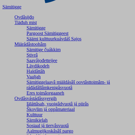
Sämitigge
Ovdâsijđo
Tiäđuh mist
Sämitigge
Pargoost Sämitiggeest
Säämi kulttuurkuávdáš Sajos
Miärádâstoohâm
Sämitige čuákkim
Stivrâ
Saavâjođetteijee
Lävdikodeh
Haldâttâh
Vaaljah
Sämitiggelaavâ miäldásâš oovtâsttoimâm- já
ráđádâllâmkenigâsvuotâ
Eres toimâorgaaneh
Ovdâsvástádâssyergih
Iäláttâsah, vuoigâdvuotâ já piirâs
Škovlim já oppâmateriaal
Kulttuur
Sämikielah
Sosiaal já tiervâsvuotâ
Aalmugijkoskâsâš pargo