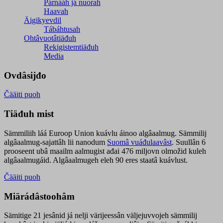
Párnááh já nuorah
Haavah
Äigikyevdil
Tábáhtusah
Ohtâvuotâtiäđuh
Rekigistemtiäđuh
Media
Ovdâsijđo
Čääiti puoh
Tiäđuh mist
Sämmiliih láá Euroop Union kuávlu áinoo algâaalmug. Sämmilij
algâaalmug-sajattâh lii nanodum
Suomâ vuáđulaavâst
. Suullân 6
prooseent ubâ maailm aalmugist ađai 476 miljovn olmožid kuleh
algâaalmugáid. Algâaalmugeh eleh 90 eres staatâ kuávlust.
Čääiti puoh
Miärádâstoohâm
Sämitige 21 jesânid já nelji värijeessân väljejuvvojeh sämmilij