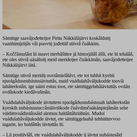
Sämitige saavâjođetteijee Pirita Näkkäläjärvi koskâldutij
vaanhimijriijâs vâi puovtij jođettiđ stiivrâ čuákkim.
– Koččâmušâst lii nuuvt merhâšittee já historjálâš äšši, ete lii tehálâš,
ete oles stivrâ uásálistij meid merideijee čuákkimân, saavâjođetteijee
Näkkäläjärvi iätá.
Sämitige stivrâ meridij oovtâmielâlávt, ete tot tuhhit kyehti
njuolgâdusnubástusiävtuttâs, maid vuáđulahâváljukodde toovâi
lahâteekstân, ige uáini estuu toos, ete sämitiggelahâiävtuttâs ovdán
ovdâskode kieđâvušmân.
Vuáđulahâváljukode iävtuttem njuolgâdusnubástusah lahâteekstân
kyeskih nubástusuuccâmlävdikode čuávdimčuákánpiejâmân sehe
väidimvuáđustâssáid alemuu haldâttâhriähtán. Mudoi
vuáđulahâváljukodde iävtut, ete sämitiggelaahâ tuhhiittuvvoo
tagarin, ko haldâttâs iävtuttâs lii.
– Lii positiivlâš, ete vuáđulahâváljukodde ij iävtut nubástusâid