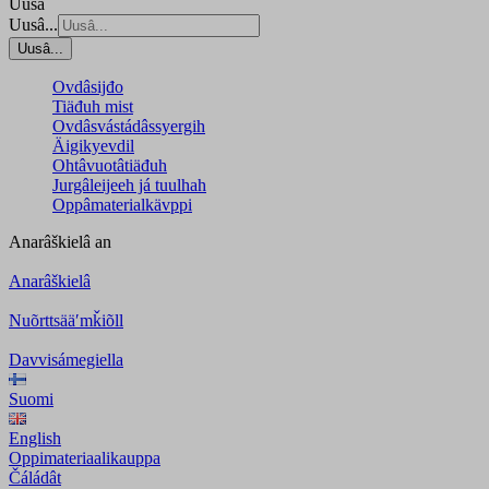
Uusâ
Uusâ...
Uusâ...
Ovdâsijđo
Tiäđuh mist
Ovdâsvástádâssyergih
Äigikyevdil
Ohtâvuotâtiäđuh
Jurgâleijeeh já tuulhah
Oppâmaterialkävppi
Anarâškielâ
an
Anarâškielâ
Nuõrttsääʹmǩiõll
Davvisámegiella
Suomi
English
Oppimateriaalikauppa
Čáládât