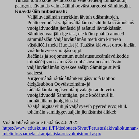
Timosii toimâkode iävtuttâssáid sehe ovdebij toimâkuudij
paargon. Iävtuttâs valmâštâllui oovtâstpargoost Sämitiggijn.
Kuávdášliih nubástusah:
Valjâluvâttâlmân merkkim iävtuh uđâsmittojeh.
Puátteevuođâst valjâluvâttâllâm uásild lii koččâmuš tuš
vuoigâdvuođâst jienâstiđ já asâttuđ iävtukkâssân
Sämitige vaaljâin ige tast, ete kiäm puáhtá anneeđ
sämmilâžžân Valjâluvâttâlmân merkkim kritereh
västidiččii meid Ruotâst já Taažâst kiävtust orroo kielân
vuáđuduvvee vuolgâsoojijd.
Jiečânâs já sorjomettum nubástusuuccâmlävdikodde
toimâččij vuossâmužžân nubástusuuccâmtäässin
valjâluvâttâlmân kyeskee aašijn Sämitige stiivrâ
saajeest.
Virgeomâhái ráđádâllâmkenigâsvuotâ tahhoo
čielgâsubbon Oovtâsttoimâm- já
ráđádâllâmkenigâsvuotâ ij valagin adde veto-
vuoigâdvuođâ Sämitiigán, peic koččâmuš lii
monâttâllâmnjuolgâdusâst.
Vaaljâi äigitaavluh já valjâvyevih pyereduvvojeh il.
tohâmáin sämitiggevaaljâin jienâstmist älkkeb.
Vuáđulahâváljukode tiäđáttâs 4.6.2025
https://www.eduskunta.fi/FI/tiedotteet/Sivut/Perustuslakivaliokunnan-
mietinto-saamelaiskarajalaista-on-valmistunut.aspx