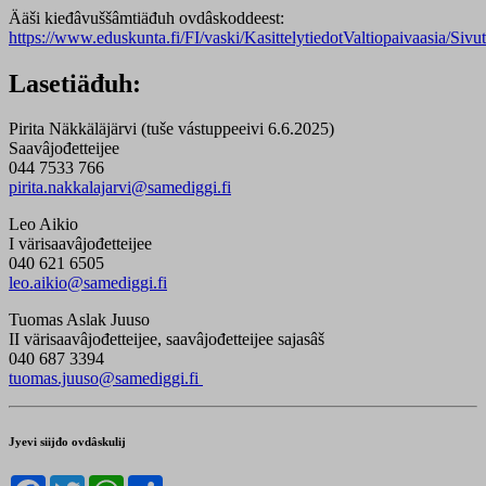
Ääši kieđâvuššâmtiäđuh ovdâskoddeest:
https://www.eduskunta.fi/FI/vaski/KasittelytiedotValtiopaivaasia/S
Lasetiäđuh:
Pirita Näkkäläjärvi (tuše vástuppeeivi 6.6.2025)
Saavâjođetteijee
044 7533 766
pirita.nakkalajarvi@samediggi.fi
Leo Aikio
I värisaavâjođetteijee
040 621 6505
leo.aikio@samediggi.fi
Tuomas Aslak Juuso
II värisaavâjođetteijee, saavâjođetteijee sajasâš
040 687 3394
tuomas.juuso@samediggi.fi
Jyevi siijđo ovdâskulij
Facebook
Twitter
WhatsApp
Share