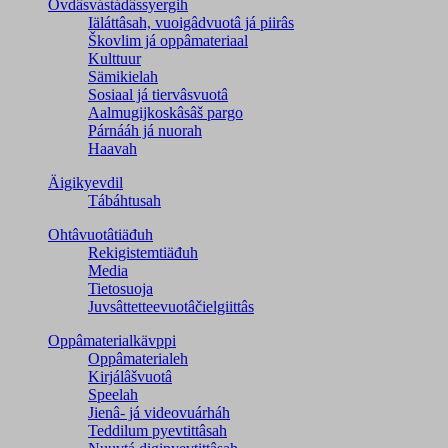
Ovdâsvástádâssyergih
Iäláttâsah, vuoigâdvuotâ já piirâs
Škovlim já oppâmateriaal
Kulttuur
Sämikielah
Sosiaal já tiervâsvuotâ
Aalmugijkoskâsâš pargo
Párnááh já nuorah
Haavah
Äigikyevdil
Tábáhtusah
Ohtâvuotâtiäđuh
Rekigistemtiäđuh
Media
Tietosuoja
Juvsâttetteevuotâčielgiittâs
Oppâmaterialkävppi
Oppâmaterialeh
Kirjálâšvuotâ
Speelah
Jienâ- já videovuárháh
Teddilum pyevtittâsah