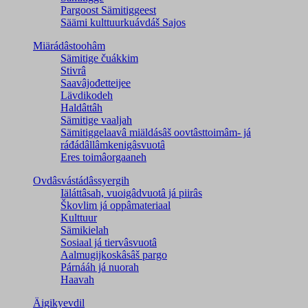
Pargoost Sämitiggeest
Säämi kulttuurkuávdáš Sajos
Miärádâstoohâm
Sämitige čuákkim
Stivrâ
Saavâjođetteijee
Lävdikodeh
Haldâttâh
Sämitige vaaljah
Sämitiggelaavâ miäldásâš oovtâsttoimâm- já
ráđádâllâmkenigâsvuotâ
Eres toimâorgaaneh
Ovdâsvástádâssyergih
Iäláttâsah, vuoigâdvuotâ já piirâs
Škovlim já oppâmateriaal
Kulttuur
Sämikielah
Sosiaal já tiervâsvuotâ
Aalmugijkoskâsâš pargo
Párnááh já nuorah
Haavah
Äigikyevdil