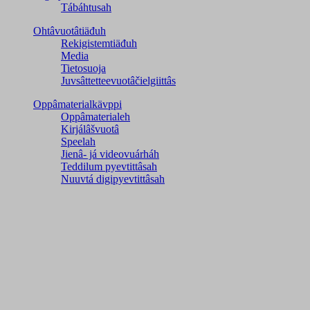
Tábáhtusah
Ohtâvuotâtiäđuh
Rekigistemtiäđuh
Media
Tietosuoja
Juvsâttetteevuotâčielgiittâs
Oppâmaterialkävppi
Oppâmaterialeh
Kirjálâšvuotâ
Speelah
Jienâ- já videovuárháh
Teddilum pyevtittâsah
Nuuvtá digipyevtittâsah