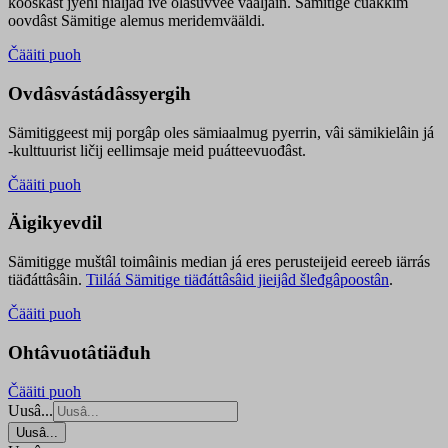
kooskâst jyehi niäljád ive olášuvvee vaaljâin. Sämitige čuákkim
oovdâst Sämitige alemus meridemvääldi.
Čääiti puoh
Ovdâsvástádâssyergih
Sämitiggeest mij porgâp oles sämiaalmug pyerrin, vâi sämikielâin já
-kulttuurist ličij eellimsaje meid puátteevuođâst.
Čääiti puoh
Äigikyevdil
Sämitigge muštâl toimâinis median já eres perusteijeid eereeb iärrás
tiäđáttâsâin.
Tiiláá Sämitige tiäđáttâsâid jieijâd šleđgâpoostân
.
Čääiti puoh
Ohtâvuotâtiäđuh
Čääiti puoh
Uusâ...
Uusâ...