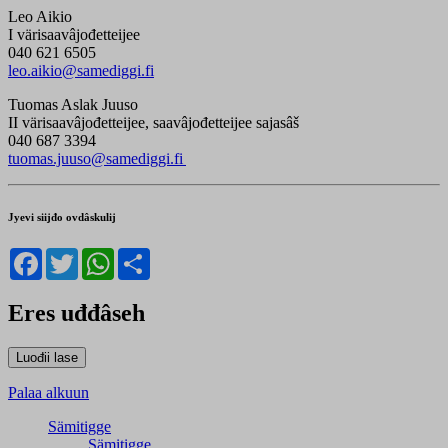
Leo Aikio
I värisaavâjođetteijee
040 621 6505
leo.aikio@samediggi.fi
Tuomas Aslak Juuso
II värisaavâjođetteijee, saavâjođetteijee sajasâš
040 687 3394
tuomas.juuso@samediggi.fi
Jyevi siijđo ovdâskulij
Facebook
Twitter
WhatsApp
Share
Eres uđđâseh
Palaa alkuun
Sämitigge
Sämitigge