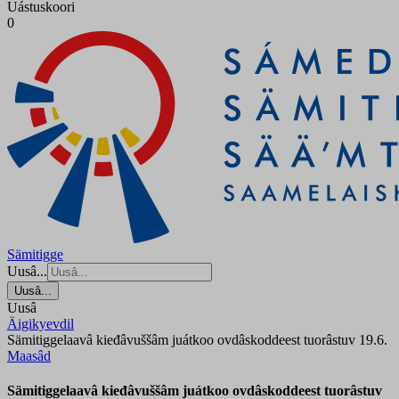
Uástuskoori
0
Sämitigge
Uusâ...
Uusâ...
Uusâ
Äigikyevdil
Sämitiggelaavâ kieđâvuššâm juátkoo ovdâskoddeest tuorâstuv 19.6.
Maasâd
Sämitiggelaavâ kieđâvuššâm juátkoo ovdâskoddeest tuorâstuv