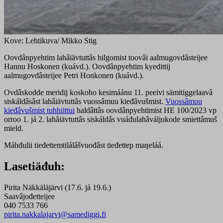
Kove: Lehtikuva/ Mikko Stig
Oovdânpyehtim lahâiävtuttâs hilgomist toovâi aalmugovdâsteijee
Hannu Hoskonen (kuávd.). Oovdânpyehtim kyedittij
aalmugovdâsteijee Petri Honkonen (kuávd.).
Ovdâskodde meridij koskoho kesimáánu 11. peeivi sämitiggelaavâ
siskáldâsâst lahâiävtuttâs vuossâmuu kieđâvušmist.
Vuossâmuu
kieđâvušmist tuhhiittui
haldâttâs oovdânpyehtimist HE 100/2023 vp
orroo 1. já 2. lahâiävtuttâs siskáldâs vuáđulahâváljukode smiettâmuš
mield.
Máhđulii tieđettemtilálâšvuođâst tieđettep maŋeláá.
Lasetiäđuh:
Pirita Näkkäläjärvi (17.6. já 19.6.)
Saavâjođetteijee
040 7533 766
pirita.nakkalajarvi@samediggi.fi