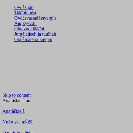
Ovdâsijđo
Tiäđuh mist
Ovdâsvástádâssyergih
Äigikyevdil
Ohtâvuotâtiäđuh
Jurgâleijeeh já tuulhah
Oppâmaterialkävppi
Skip to content
Anarâškielâ
an
Anarâškielâ
Nuõrttsääʹmǩiõll
Davvisámegiella