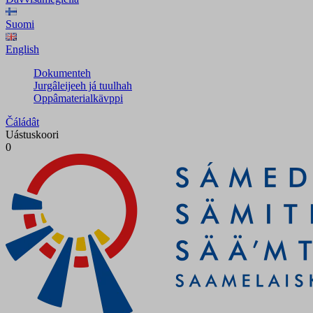
Suomi
English
Dokumenteh
Jurgâleijeeh já tuulhah
Oppâmaterialkävppi
Čáládât
Uástuskoori
0