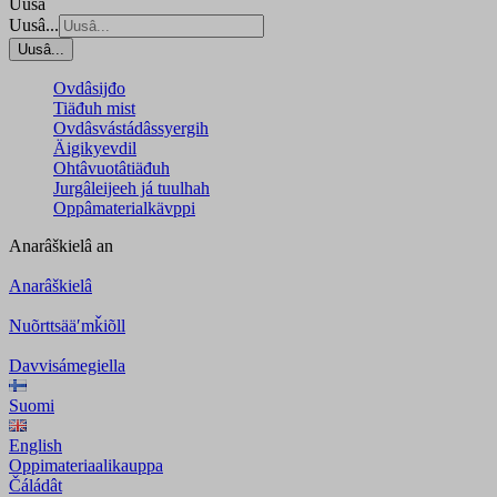
Uusâ
Uusâ...
Uusâ...
Ovdâsijđo
Tiäđuh mist
Ovdâsvástádâssyergih
Äigikyevdil
Ohtâvuotâtiäđuh
Jurgâleijeeh já tuulhah
Oppâmaterialkävppi
Anarâškielâ
an
Anarâškielâ
Nuõrttsääʹmǩiõll
Davvisámegiella
Suomi
English
Oppimateriaalikauppa
Čáládât