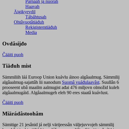
Párnááh já nuorah
Haavah
Äigikyevdil
Tábáhtusah
Ohtâvuotâtiäđuh
Rekigistemtiäđuh
Media
Ovdâsijđo
Čääiti puoh
Tiäđuh mist
Sämmiliih láá Euroop Union kuávlu áinoo algâaalmug. Sämmilij
algâaalmug-sajattâh lii nanodum
Suomâ vuáđulaavâst
. Suullân 6
prooseent ubâ maailm aalmugist ađai 476 miljovn olmožid kuleh
algâaalmugáid. Algâaalmugeh eleh 90 eres staatâ kuávlust.
Čääiti puoh
Miärádâstoohâm
Sämitige 21 jesânid já nelji värijeessân väljejuvvojeh sämmilij