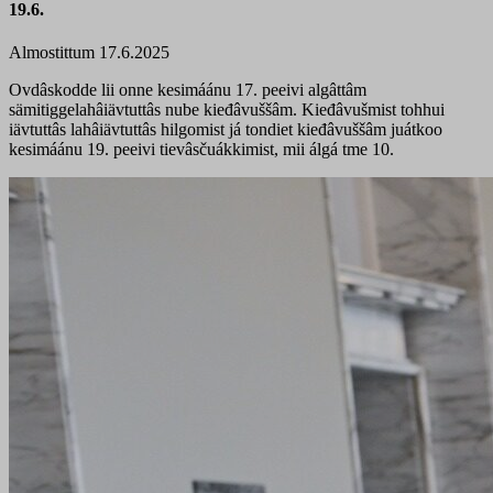
19.6.
Almostittum 17.6.2025
Ovdâskodde lii onne kesimáánu 17. peeivi algâttâm
sämitiggelahâiävtuttâs nube kieđâvuššâm. Kieđâvušmist tohhui
iävtuttâs lahâiävtuttâs hilgomist já tondiet kieđâvuššâm juátkoo
kesimáánu 19. peeivi tievâ
s
čuákkimist, mii álgá tme 10.