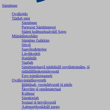
Sämitigge
Ovdâsijđo
Tiäđuh mist
Sämitigge
Pargoost Sämitiggeest
Säämi kulttuurkuávdáš Sajos
Miärádâstoohâm
Sämitige čuákkim
Stivrâ
Saavâjođetteijee
Lävdikodeh
Haldâttâh
Vaaljah
Sämitiggelaavâ miäldásâš oovtâsttoimâm- já
ráđádâllâmkenigâsvuotâ
Eres toimâorgaaneh
Ovdâsvástádâssyergih
Iäláttâsah, vuoigâdvuotâ já piirâs
Škovlim já oppâmateriaal
Kulttuur
Sämikielah
Sosiaal já tiervâsvuotâ
Aalmugijkoskâsâš pargo