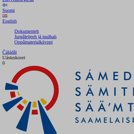
Suomi
English
Dokumenteh
Jurgâleijeeh já tuulhah
Oppâmaterialkävppi
Čáládât
Uástuskoori
0