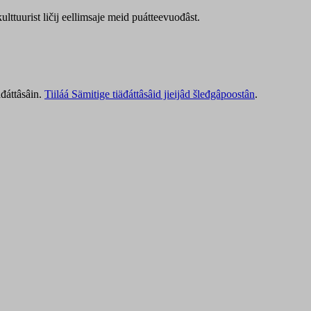
lttuurist ličij eellimsaje meid puátteevuođâst.
äđáttâsâin.
Tiiláá Sämitige tiäđáttâsâid jieijâd šleđgâpoostân
.