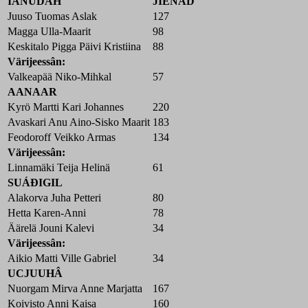
IÄNUDÂH
JIENÂD
Juuso Tuomas Aslak
127
Magga Ulla-Maarit
98
Keskitalo Pigga Päivi Kristiina
88
Värijeessân:
Valkeapää Niko-Mihkal
57
AANAAR
Kyrö Martti Kari Johannes
220
Avaskari Anu Aino-Sisko Maarit
183
Feodoroff Veikko Armas
134
Värijeessân:
Linnamäki Teija Helinä
61
SUÁĐIGIL
Alakorva Juha Petteri
80
Hetta Karen-Anni
78
Äärelä Jouni Kalevi
34
Värijeessân:
Aikio Matti Ville Gabriel
34
UCJUUHÂ
Nuorgam Mirva Anne Marjatta
167
Koivisto Anni Kaisa
160