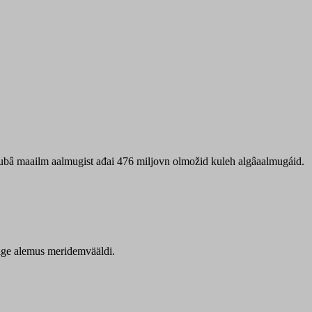
 ubâ maailm aalmugist ađai 476 miljovn olmožid kuleh algâaalmugáid.
itige alemus meridemvääldi.