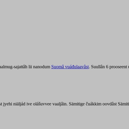
aalmug-sajattâh lii nanodum
Suomâ vuáđulaavâst
. Suullân 6 prooseent
âst jyehi niäljád ive olášuvvee vaaljâin. Sämitige čuákkim oovdâst Säm