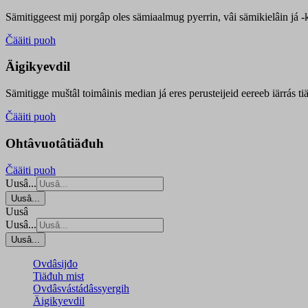
Sämitiggeest mij porgâp oles sämiaalmug pyerrin, vâi sämikielâin já -ku
Čääiti puoh
Äigikyevdil
Sämitigge muštâl toimâinis median já eres perusteijeid eereeb iärrás ti
Čääiti puoh
Ohtâvuotâtiäđuh
Čääiti puoh
Uusâ...
Uusâ...
Uusâ
Uusâ...
Uusâ...
Ovdâsijđo
Tiäđuh mist
Ovdâsvástádâssyergih
Äigikyevdil