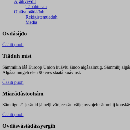
Äigikyevdil
Tábáhtusah
Ohtâvuotâtiäđuh
Rekigistemtiäđuh
Media
Ovdâsijđo
Čääiti puoh
Tiäđuh mist
Sämmiliih láá Euroop Union kuávlu áinoo algâaalmug. Sämmilij algâ
Algâaalmugeh eleh 90 eres staatâ kuávlust.
Čääiti puoh
Miärádâstoohâm
Sämitige 21 jesânid já nelji värijeessân väljejuvvojeh sämmilij koosk
Čääiti puoh
Ovdâsvástádâssyergih