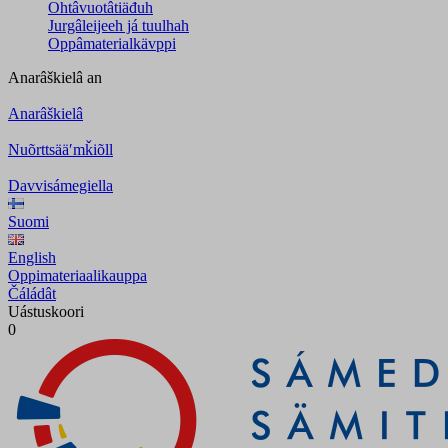
Ohtâvuotâtiäđuh
Jurgâleijeeh já tuulhah
Oppâmaterialkävppi
Anarâškielâ
an
Anarâškielâ
Nuõrttsääʹmǩiõll
Davvisámegiella
Suomi
English
Oppimateriaalikauppa
Čáládât
Uástuskoori
0