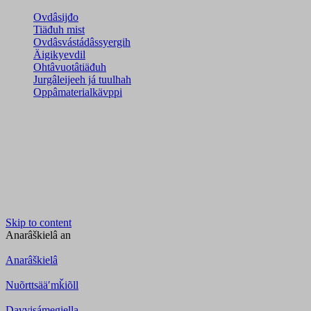
Ovdâsijđo
Tiäđuh mist
Ovdâsvástádâssyergih
Äigikyevdil
Ohtâvuotâtiäđuh
Jurgâleijeeh já tuulhah
Oppâmaterialkävppi
Skip to content
Anarâškielâ
an
Anarâškielâ
Nuõrttsääʹmǩiõll
Davvisámegiella