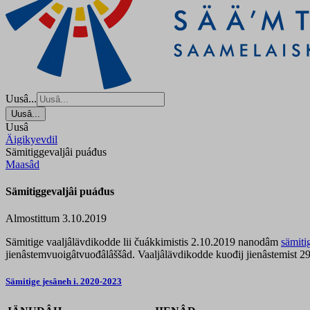
Uusâ...
Uusâ...
Uusâ
Äigikyevdil
Sämitiggevaljâi puáđus
Maasâd
Sämitiggevaljâi puáđus
Almostittum 3.10.2019
Sämitige vaaljâlävdikodde lii čuákkimistis 2.10.2019 nanodâm
sämiti
jienâstemvuoigâtvuođâlâššâd. Vaaljâlävdikodde kuođij jienâstemist 29
Sämitige jesâneh i. 2020-2023