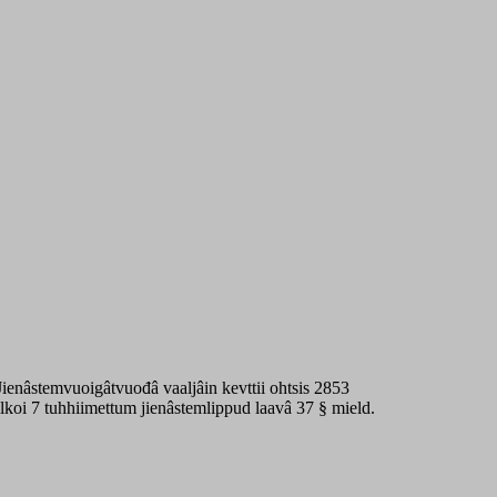
Jienâstemvuoigâtvuođâ vaaljâin kevttii ohtsis 2853
lkoi 7 tuhhiimettum jienâstemlippud laavâ 37 § mield.