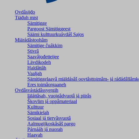
Ovdâsijđo
Tiäđuh mist
Sämitigge
Pargoost Sämitiggeest
Säämi kulttuurkuávdáš Sajos
Miärádâstoohâm
Sämitige čuákkim
Stivrâ
Saavâjođetteijee
Lävdikodeh
Haldâttâh
Vaaljah
Sämitiggelaavâ miäldásâš oovtâsttoimâm- já ráđádâllâmk
Eres toimâorgaaneh
Ovdâsvástádâssyergih
Iäláttâsah, vuoigâdvuotâ já piirâs
Škovlim já oppâmateriaal
Kulttuur
Sämikielah
Sosiaal já tiervâsvuotâ
Aalmugijkoskâsâš pargo
Párnááh já nuorah
Haavah