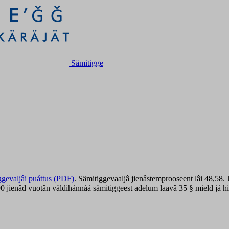
Sämitigge
ggevaljâi puáttus (PDF)
. Sämitiggevaaljâ jienâstemprooseent lâi 48,58. 
0 jienâd vuotân väldihánnáá sämitiggeest adelum laavâ 35 § mield já hi