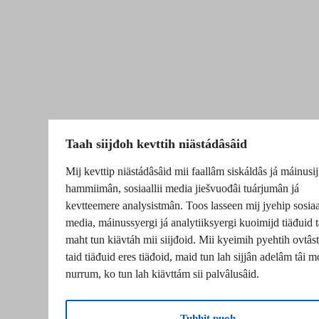
Taah siijđoh kevttih niästádâsâid
Mij kevttip niästádâsâid mii faallâm siskáldâs já máinusij
hammiimân, sosiaallii media jiešvuođâi tuárjumân já
kevtteemere analysistmân. Toos lasseen mij jyehip sosiaal
media, máinussyergi já analytiiksyergi kuoimijd tiäđuid t
maht tun kiävtáh mii siijđoid. Mii kyeimih pyehtih ovtâsti
taid tiäđuid eres tiäđoid, maid tun lah sijjân adelâm tâi m
nurrum, ko tun lah kiävttám sii palvâlusâid.
Tuhhit puoh