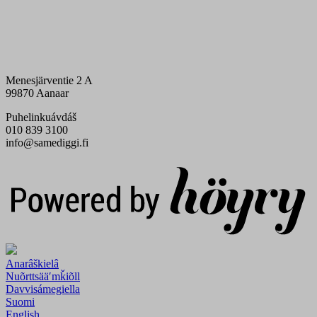
Menesjärventie 2 A
99870 Aanaar
Puhelinkuávdáš
010 839 3100
info@samediggi.fi
Digi- ja mainostoimisto Höyry Rovaniemi ja Oulu
Anarâškielâ
Nuõrttsääʹmǩiõll
Davvisámegiella
Suomi
English