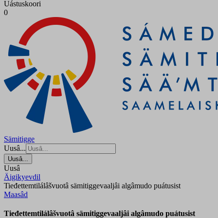
Uástuskoori
0
Sämitigge
Uusâ...
Uusâ...
Uusâ
Äigikyevdil
Tieđettemtilálâšvuotâ sämitiggevaaljâi algâmudo puátusist
Maasâd
Tieđettemtilálâšvuotâ sämitiggevaaljâi algâmudo puátusist