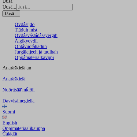
Uusâ
Uusâ...
Uusâ...
Ovdâsijđo
Tiäđuh mist
Ovdâsvástádâssyergih
Äigikyevdil
Ohtâvuotâtiäđuh
Jurgâleijeeh já tuulhah
Oppâmaterialkävppi
Anarâškielâ
an
Anarâškielâ
Nuõrttsääʹmǩiõll
Davvisámegiella
Suomi
English
Oppimateriaalikauppa
Čáládât