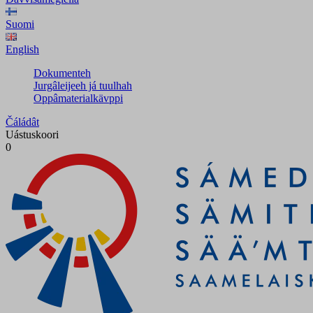
Suomi
English
Dokumenteh
Jurgâleijeeh já tuulhah
Oppâmaterialkävppi
Čáládât
Uástuskoori
0