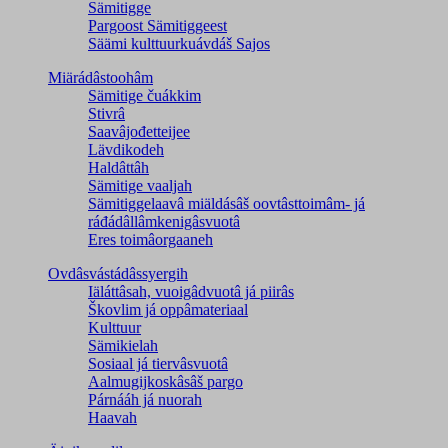
Sämitigge
Pargoost Sämitiggeest
Säämi kulttuurkuávdáš Sajos
Miärádâstoohâm
Sämitige čuákkim
Stivrâ
Saavâjođetteijee
Lävdikodeh
Haldâttâh
Sämitige vaaljah
Sämitiggelaavâ miäldásâš oovtâsttoimâm- já
ráđádâllâmkenigâsvuotâ
Eres toimâorgaaneh
Ovdâsvástádâssyergih
Iäláttâsah, vuoigâdvuotâ já piirâs
Škovlim já oppâmateriaal
Kulttuur
Sämikielah
Sosiaal já tiervâsvuotâ
Aalmugijkoskâsâš pargo
Párnááh já nuorah
Haavah