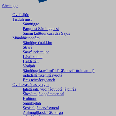
Sämitigge
Ovdâsijđo
Tiäđuh mist
Sämitigge
Pargoost Sämitiggeest
Säämi kulttuurkuávdáš Sajos
Miärádâstoohâm
Sämitige čuákkim
Stivrâ
Saavâjođetteijee
Lävdikodeh
Haldâttâh
Vaaljah
Sämitiggelaavâ miäldásâš oovtâsttoimâm- já
ráđádâllâmkenigâsvuotâ
Eres toimâorgaaneh
Ovdâsvástádâssyergih
Iäláttâsah, vuoigâdvuotâ já piirâs
Škovlim já oppâmateriaal
Kulttuur
Sämikielah
Sosiaal já tiervâsvuotâ
Aalmugijkoskâsâš pargo