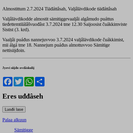
Almostittum 2.7.2024
Tiäđáttâsah, Valjâlävdikode tiäđáttâsah
Valjâlävdikodde almostit sämitiggevaaljâi algâmudo puáttus
tieđettemtilálâšvuođâst 3.7.2024 tme 12.30 Saijoosist čuákkimviste
Sistist (3. krd).
Vaaljâi puáđus nannejuvvoo 3.7.2024 valjâlävdikode čuákkimist,
mii álgá tme 18. Nannejum puáđus almottuvvoo Sämitige
nettisiijđoin.
Jyevi siijđo ovdâskulij
Facebook
Twitter
WhatsApp
Share
Eres uđđâseh
Palaa alkuun
Sämitigge