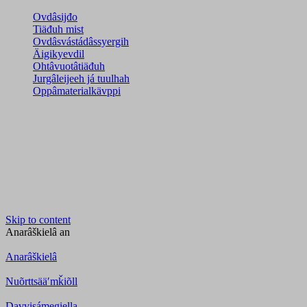
Ovdâsijđo
Tiäđuh mist
Ovdâsvástádâssyergih
Äigikyevdil
Ohtâvuotâtiäđuh
Jurgâleijeeh já tuulhah
Oppâmaterialkävppi
Skip to content
Anarâškielâ
an
Anarâškielâ
Nuõrttsääʹmǩiõll
Davvisámegiella