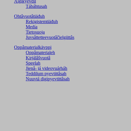
Äigikyevdil
Tábáhtusah
Ohtâvuotâtiäđuh
Rekigistemtiäđuh
Media
Tietosuoja
Juvsâttetteevuotâčielgiittâs
Oppâmaterialkävppi
Oppâmaterialeh
Kirjálâšvuotâ
Speelah
Jienâ- já videovuárháh
Teddilum pyevtittâsah
Nuuvtá digipyevtittâsah