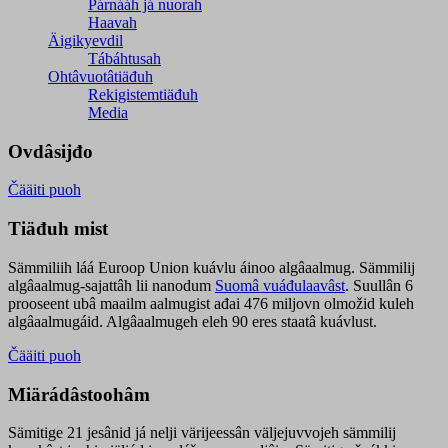
Párnááh já nuorah
Haavah
Äigikyevdil
Tábáhtusah
Ohtâvuotâtiäđuh
Rekigistemtiäđuh
Media
Ovdâsijđo
Čääiti puoh
Tiäđuh mist
Sämmiliih láá Euroop Union kuávlu áinoo algâaalmug. Sämmilij
algâaalmug-sajattâh lii nanodum
Suomâ vuáđulaavâst
. Suullân 6
prooseent ubâ maailm aalmugist ađai 476 miljovn olmožid kuleh
algâaalmugáid. Algâaalmugeh eleh 90 eres staatâ kuávlust.
Čääiti puoh
Miärádâstoohâm
Sämitige 21 jesânid já nelji värijeessân väljejuvvojeh sämmilij