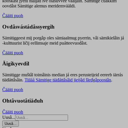
kooskâst jyehi niäljád ive olášuvvee vaaljâin. Sämitige čuákkim
oovdâst Sämitige alemus meridemvääldi.
Čääiti puoh
Ovdâsvástádâssyergih
Sämitiggeest mij porgâp oles sämiaalmug pyerrin, vâi sämikielâin já
-kulttuurist ličij eellimsaje meid puátteevuođâst.
Čääiti puoh
Äigikyevdil
Sämitigge muštâl toimâinis median já eres perusteijeid eereeb iärrás
tiäđáttâsâin.
Tiiláá Sämitige tiäđáttâsâid jieijâd šleđgâpoostân
.
Čääiti puoh
Ohtâvuotâtiäđuh
Čääiti puoh
Uusâ...
Uusâ...