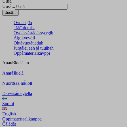
Uusâ
Uusâ...
Uusâ...
Ovdâsijđo
Tiäđuh mist
Ovdâsvástádâssyergih
Äigikyevdil
Ohtâvuotâtiäđuh
Jurgâleijeeh já tuulhah
Oppâmaterialkävppi
Anarâškielâ
an
Anarâškielâ
Nuõrttsääʹmǩiõll
Davvisámegiella
Suomi
English
Oppimateriaalikauppa
Čáládât