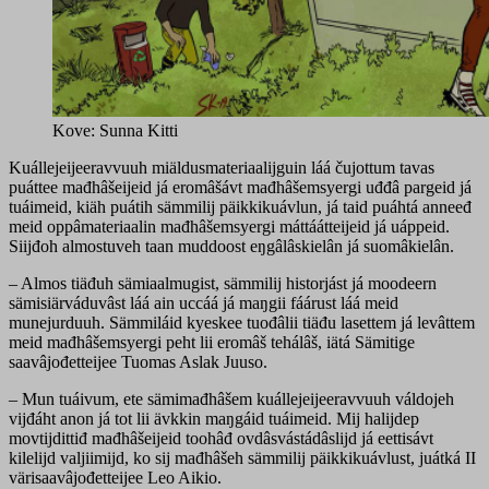
Kove: Sunna Kitti
Kuállejeijeeravvuuh miäldusmateriaalijguin láá čujottum tavas
puáttee mađhâšeijeid já eromâšávt mađhâšemsyergi uđđâ pargeid já
tuáimeid, kiäh puátih sämmilij päikkikuávlun, já taid puáhtá anneeđ
meid oppâmateriaalin mađhâšemsyergi máttáátteijeid já uáppeid.
Siijđoh almostuveh taan muddoost eŋgâlâskielân já suomâkielân.
– Almos tiäđuh sämiaalmugist, sämmilij historjást já moodeern
sämisiärváduvâst láá ain uccáá já maŋgii fáárust láá meid
munejurduuh. Sämmiláid kyeskee tuođâlii tiäđu lasettem já levâttem
meid mađhâšemsyergi peht lii eromâš tehálâš, iätá Sämitige
saavâjođetteijee Tuomas Aslak Juuso.
– Mun tuáivum, ete sämimađhâšem kuállejeijeeravvuuh váldojeh
vijđáht anon já tot lii ävkkin maŋgáid tuáimeid. Mij halijdep
movtijdittiđ mađhâšeijeid toohâđ ovdâsvástádâslijd já eettisávt
kilelijd valjiimijd, ko sij mađhâšeh sämmilij päikkikuávlust, juátká II
värisaavâjođetteijee Leo Aikio.