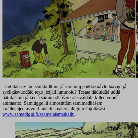
Tuubdah-uv tun sämikulttuur já sämmilij päikkikuávlu taavijd já
syeligâsvuođâid tego jieijâd lummoid? Testaa tiäđuidâd uđđâ
tiätukištoin já keejâ sämimađhâšem olesváldálii killeelvuođâ
animaatio. Sämitigge lii almostittâm sämimađhâšem
kuállejeijeeravvuid miäldusmateriaalijguin čujottâsâst
www.samediggi.fi/saamelaismatkailu
.