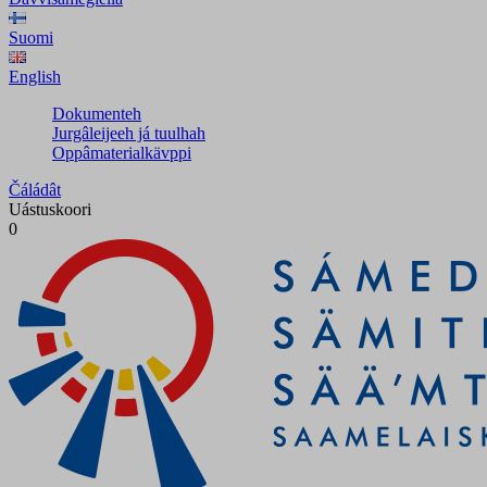
Suomi
English
Dokumenteh
Jurgâleijeeh já tuulhah
Oppâmaterialkävppi
Čáládât
Uástuskoori
0