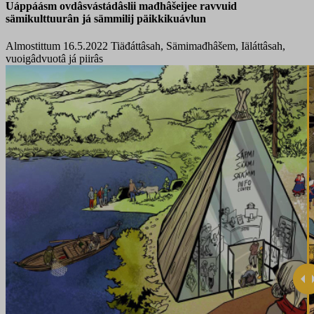
Uáppáásm ovdâsvástádâslii mađhâšeijee ravvuid
sämikulttuurân já sämmilij päikkikuávlun
Almostittum 16.5.2022
Tiäđáttâsah, Sämimađhâšem, Iäláttâsah,
vuoigâdvuotâ já piirâs