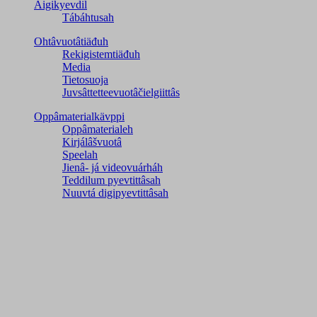
Äigikyevdil
Tábáhtusah
Ohtâvuotâtiäđuh
Rekigistemtiäđuh
Media
Tietosuoja
Juvsâttetteevuotâčielgiittâs
Oppâmaterialkävppi
Oppâmaterialeh
Kirjálâšvuotâ
Speelah
Jienâ- já videovuárháh
Teddilum pyevtittâsah
Nuuvtá digipyevtittâsah