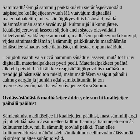
Sämimađhâšem já sämmilij päikkikuávlu sierânâsjiešvuođáid
uápisteijee kuállejeijeeravvuuh láá vuávájum digitaallâš
materiaalpakettin, mii västid äigikyevdilis hástusáid, váldá
huámmášumán sämisiärváduv já -kulttuur já lii kunnijâttee.
Kuállejeijeeravvui lasseen siijđoh aneh sistees olesváldálii
killeelvuođâ valdâleijee animaatio, mađhâšem puátteevuođâ kuuvijd,
vijđes sämimaađhâšmân já sämmilij päikkikuávlu maađhâšmân
lohtâseijee sánáduv sehe tiätukišto, mii testaa oppum tááiđuid.
– Siijđoh väätih vala uccâ hammim sánáduv lasseen, mutâ tot lii-uv
digitaallii materiaalpakkeet pyeri peeli. Materiaalpakkeet puáhtá
älkkeht peividiđ já lii älkkee reagistiđ äigikyevdilis mađhâšem
trendijd já hástusáid ton mield, maht mađhâšem vaaigut páihálii
aalmug aargân já juuhlán ađai sämikulttuurân já ton
pyereestvajemân, iätá haavâ vuávájeijee Kirsi Suomi.
Ovdâsvástádâslâš mađhâšeijee äddee, ete sun lii kuállejeijee
páihálii pääihist
Sämienâmist mađhâšeijee lii kuállejeijen pääihist, mast sämmilij argâ
já juhleh láá uási mávsulii ellee kulttuurhäämi já hämmejeh eromâš
kulttuurenâduv, mii lii sämmilij toovláš päikki. Taan ellee
kulttuurenâduvâst máhđulisteh sämikulttuur eellimvuáimálâšvuođâ
já sirdem puáttee suhâpuolváid
.