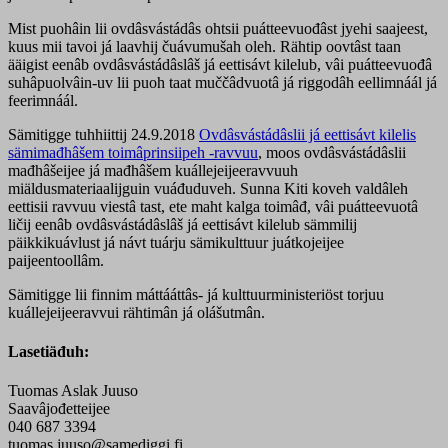
Mist puohâin lii ovdâsvástádâs ohtsii puátteevuođâst jyehi saajeest,
kuus mii tavoi já laavhij čuávumušah oleh. Rähtip oovtâst taan
ääigist eenâb ovdâsvástádâslâš já eettisávt kilelub, vâi puátteevuođâ
suhâpuolvâin-uv lii puoh taat muččâdvuotâ já riggodâh eellimnáál já
feerimnáál.
Sämitigge tuhhiittij 24.9.2018
Ovdâsvástádâslii já eettisávt kilelis
sämimađhâšem toimâprinsiipeh -ravvuu
, moos ovdâsvástádâslii
mađhâšeijee já mađhâšem kuállejeijeeravvuuh
miäldusmateriaalijguin vuáđuduveh. Sunna Kiti koveh valdâleh
eettisii ravvuu viestâ tast, ete maht kalga toimâđ, vâi puátteevuotâ
ličij eenâb ovdâsvástádâslâš já eettisávt kilelub sämmilij
päikkikuávlust já návt tuárju sämikulttuur juátkojeijee
paijeentoollâm.
Sämitigge lii finnim máttááttâs- já kulttuurministeriöst torjuu
kuállejeijeeravvui rähtimân já olášutmân.
Lasetiäđuh:
Tuomas Aslak Juuso
Saavâjođetteijee
040 687 3394
tuomas.juuso@samediggi.fi