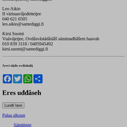
Leo Aikio
II värisaavâjođetteijee
040 621 6505
leo.aikio@samediggi.fi
Kirsi Suomi
Vuávájeijee, Ovdâsvástádâslâš sämimađhâšem haavah
010 839 3118 / 0405945492
kirsi.suomi@samediggi.fi
Jyevi siijđo ovdâskulij
Facebook
Twitter
WhatsApp
Share
Eres uđđâseh
Palaa alkuun
Sämitigge