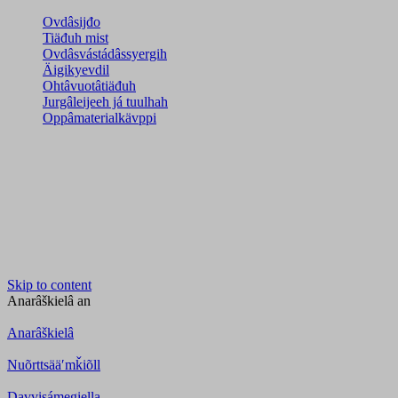
Ovdâsijđo
Tiäđuh mist
Ovdâsvástádâssyergih
Äigikyevdil
Ohtâvuotâtiäđuh
Jurgâleijeeh já tuulhah
Oppâmaterialkävppi
Skip to content
Anarâškielâ
an
Anarâškielâ
Nuõrttsääʹmǩiõll
Davvisámegiella