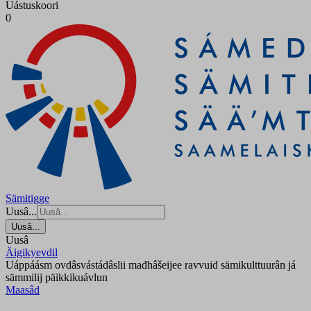
Uástuskoori
0
Sämitigge
Uusâ...
Uusâ...
Uusâ
Äigikyevdil
Uáppáásm ovdâsvástádâslii mađhâšeijee ravvuid sämikulttuurân já
sämmilij päikkikuávlun
Maasâd