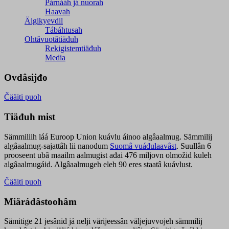
Párnááh já nuorah
Haavah
Äigikyevdil
Tábáhtusah
Ohtâvuotâtiäđuh
Rekigistemtiäđuh
Media
Ovdâsijđo
Čääiti puoh
Tiäđuh mist
Sämmiliih láá Euroop Union kuávlu áinoo algâaalmug. Sämmilij
algâaalmug-sajattâh lii nanodum
Suomâ vuáđulaavâst
. Suullân 6
prooseent ubâ maailm aalmugist ađai 476 miljovn olmožid kuleh
algâaalmugáid. Algâaalmugeh eleh 90 eres staatâ kuávlust.
Čääiti puoh
Miärádâstoohâm
Sämitige 21 jesânid já nelji värijeessân väljejuvvojeh sämmilij