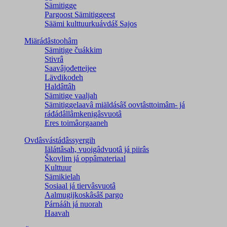
Sämitigge
Pargoost Sämitiggeest
Säämi kulttuurkuávdáš Sajos
Miärádâstoohâm
Sämitige čuákkim
Stivrâ
Saavâjođetteijee
Lävdikodeh
Haldâttâh
Sämitige vaaljah
Sämitiggelaavâ miäldásâš oovtâsttoimâm- já
ráđádâllâmkenigâsvuotâ
Eres toimâorgaaneh
Ovdâsvástádâssyergih
Iäláttâsah, vuoigâdvuotâ já piirâs
Škovlim já oppâmateriaal
Kulttuur
Sämikielah
Sosiaal já tiervâsvuotâ
Aalmugijkoskâsâš pargo
Párnááh já nuorah
Haavah