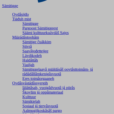
Sämitigge
Ovdâsijđo
Tiäđuh mist
Sämitigge
Pargoost Sämitiggeest
Säämi kulttuurkuávdáš Sajos
Miärádâstoohâm
Sämitige čuákkim
Stivrâ
Saavâjođetteijee
Lävdikodeh
Haldâttâh
Vaaljah
Sämitiggelaavâ miäldásâš oovtâsttoimâm- já
ráđádâllâmkenigâsvuotâ
Eres toimâorgaaneh
Ovdâsvástádâssyergih
Iäláttâsah, vuoigâdvuotâ já piirâs
Škovlim já oppâmateriaal
Kulttuur
Sämikielah
Sosiaal já tiervâsvuotâ
Aalmugijkoskâsâš pargo