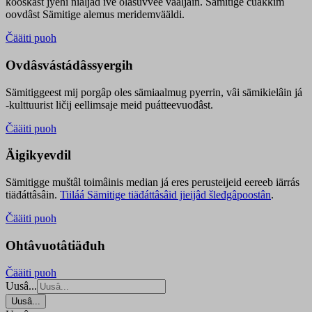
kooskâst jyehi niäljád ive olášuvvee vaaljâin. Sämitige čuákkim
oovdâst Sämitige alemus meridemvääldi.
Čääiti puoh
Ovdâsvástádâssyergih
Sämitiggeest mij porgâp oles sämiaalmug pyerrin, vâi sämikielâin já
-kulttuurist ličij eellimsaje meid puátteevuođâst.
Čääiti puoh
Äigikyevdil
Sämitigge muštâl toimâinis median já eres perusteijeid eereeb iärrás
tiäđáttâsâin.
Tiiláá Sämitige tiäđáttâsâid jieijâd šleđgâpoostân
.
Čääiti puoh
Ohtâvuotâtiäđuh
Čääiti puoh
Uusâ...
Uusâ...