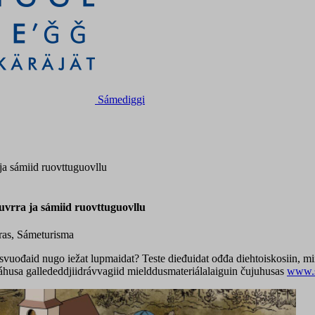
Sámediggi
ja sámiid ruovttuguovllu
uvrra ja sámiid ruovttuguovllu
iras, Sámeturisma
svuođaid nugo iežat lupmaidat? Teste dieđuidat ođđa diehtoiskosiin, m
usa gallededdjiidrávvagiid mielddusmateriálalaiguin čujuhusas
www.s