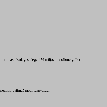
 máilmmi veahkadagas elege 476 miljovnna olbmo gullet
Sámedikki bajimuš mearridanválddi.