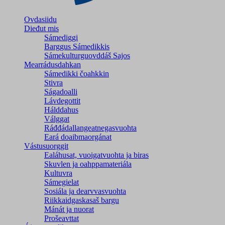
Ovdasiidu
Dieđut mis
Sámediggi
Barggus Sámedikkis
Sámekulturguovddáš Sajos
Mearrádusdahkan
Sámedikki čoahkkin
Stivra
Ságadoalli
Lávdegottit
Hálddahus
Válggat
Ráđđádallangeatnegas­vuohta
Eará doaibmaorgánat
Vástusuorggit
Ealáhusat, vuoigatvuohta ja biras
Skuvlen ja oahppamateriála
Kultuvra
Sámegielat
Sosiála ja dearvvasvuohta
Riikkaidgaskasaš bargu
Mánát ja nuorat
Prošeavttat