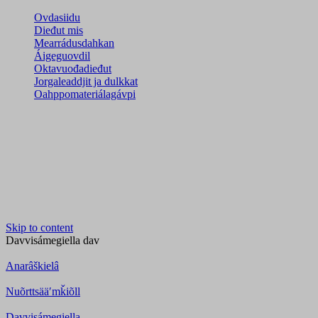
Ovdasiidu
Dieđut mis
Mearrádusdahkan
Áigeguovdil
Oktavuođadieđut
Jorgaleaddjit ja dulkkat
Oahppomateriálagávpi
Skip to content
Davvisámegiella
dav
Anarâškielâ
Nuõrttsääʹmǩiõll
Davvisámegiella