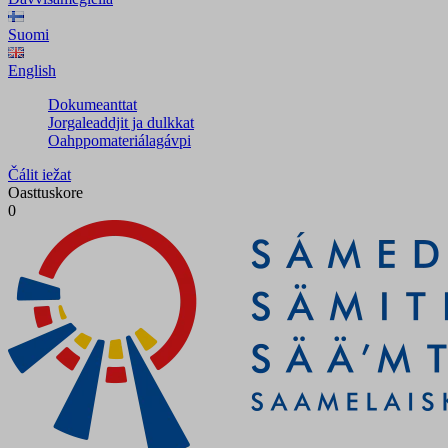
Suomi
English
Dokumeanttat
Jorgaleaddjit ja dulkkat
Oahppomateriálagávpi
Čálit iežat
Oasttuskore
0