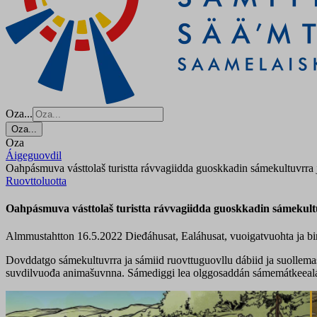
Oza...
Oza...
Oza
Áigeguovdil
Oahpásmuva vásttolaš turistta rávvagiidda guoskkadin sámekultuvrra 
Ruovttoluotta
Oahpásmuva vásttolaš turistta rávvagiidda guoskkadin sámekult
Almmustahtton 16.5.2022
Dieđáhusat, Ealáhusat, vuoigatvuohta ja b
Dovddatgo sámekultuvrra ja sámiid ruovttuguovllu dábiid ja suollema
suvdilvuođa animašuvnna. Sámediggi lea olggosaddán sámemátkeealáh