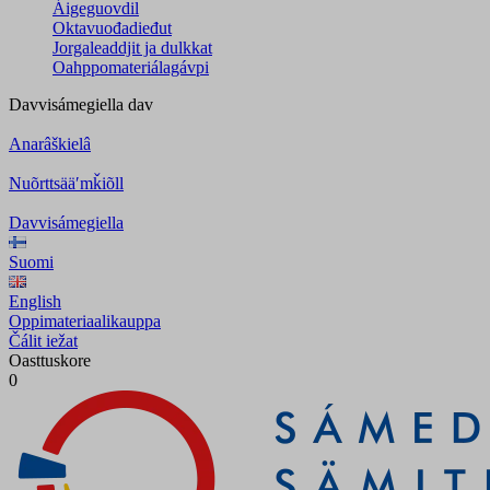
Áigeguovdil
Oktavuođadieđut
Jorgaleaddjit ja dulkkat
Oahppomateriálagávpi
Davvisámegiella
dav
Anarâškielâ
Nuõrttsääʹmǩiõll
Davvisámegiella
Suomi
English
Oppimateriaalikauppa
Čálit iežat
Oasttuskore
0