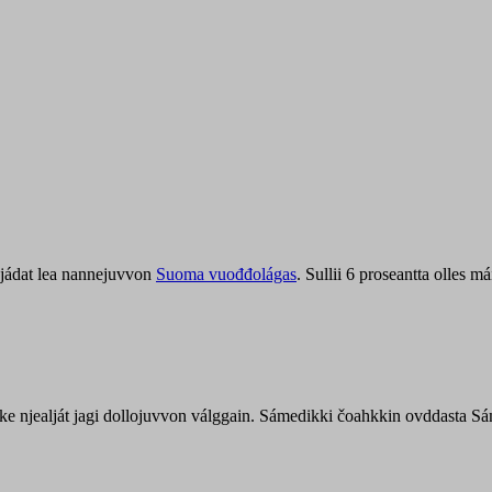
jádat lea nannejuvvon
Suoma vuođđolágas
. Sullii 6 proseantta olles
uohke njealját jagi dollojuvvon válggain. Sámedikki čoahkkin ovddasta 