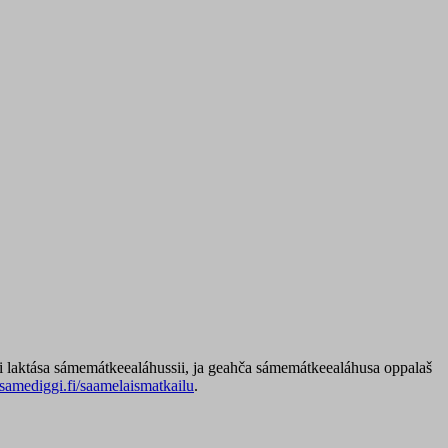
ii laktása sámemátkeealáhussii, ja geahča sámemátkeealáhusa oppalaš
amediggi.fi/saamelaismatkailu
.