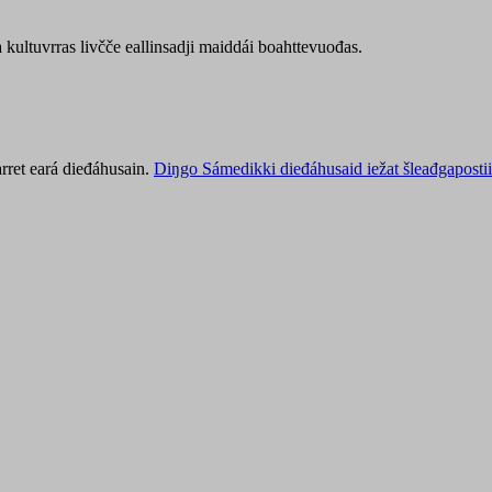
kultuvrras livčče eallinsadji maiddái boahttevuođas.
rret eará dieđáhusain.
Diŋgo Sámedikki dieđáhusaid iežat šleađgapostii