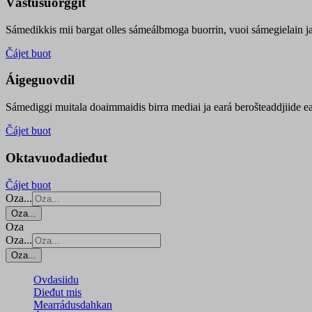
Vástusuorggit
Sámedikkis mii bargat olles sámeálbmoga buorrin, vuoi sámegielain ja 
Čájet buot
Áigeguovdil
Sámediggi muitala doaimmaidis birra mediai ja eará berošteaddjiide ea
Čájet buot
Oktavuođadieđut
Čájet buot
Oza...
Oza...
Oza
Oza...
Oza...
Ovdasiidu
Dieđut mis
Mearrádusdahkan