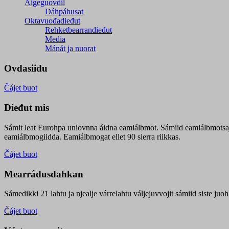
Áigeguovdil
Dáhpáhusat
Oktavuođadieđut
Rehketbearrandieđut
Media
Mánát ja nuorat
Ovdasiidu
Čájet buot
Dieđut mis
Sámit leat Eurohpa uniovnna áidna eamiálbmot. Sámiid eamiálbmotsa
eamiálbmogiidda. Eamiálbmogat ellet 90 sierra riikkas.
Čájet buot
Mearrádusdahkan
Sámedikki 21 lahtu ja njealje várrelahtu váljejuvvojit sámiid siste j
Čájet buot