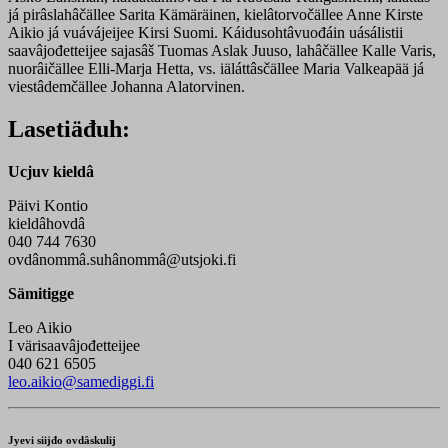
já pirâslahâčällee Sarita Kämäräinen, kielâtorvočällee Anne Kirste
Aikio já vuávájeijee Kirsi Suomi. Káidusohtâvuođáin uásálistii
saavâjođetteijee sajasâš Tuomas Aslak Juuso, lahâčällee Kalle Varis,
nuorâičällee Elli-Marja Hetta, vs. iäláttâsčällee Maria Valkeapää já
viestâdemčällee Johanna Alatorvinen.
Lasetiäđuh:
Ucjuv kieldâ
Päivi Kontio
kieldâhovdâ
040 744 7630
ovdânommâ.suhânommâ@utsjoki.fi
Sämitigge
Leo Aikio
I värisaavâjođetteijee
040 621 6505
leo.aikio@samediggi.fi
Jyevi siijđo ovdâskulij