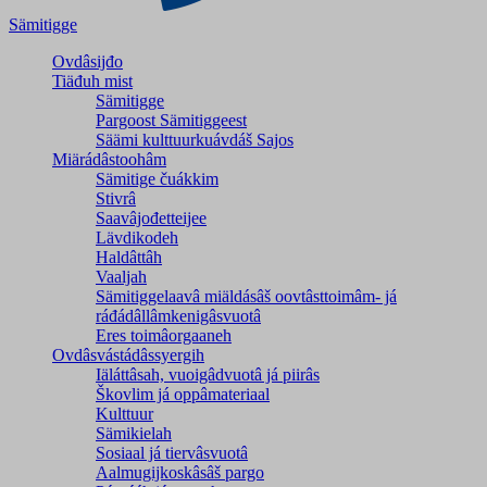
Sämitigge
Ovdâsijđo
Tiäđuh mist
Sämitigge
Pargoost Sämitiggeest
Säämi kulttuurkuávdáš Sajos
Miärádâstoohâm
Sämitige čuákkim
Stivrâ
Saavâjođetteijee
Lävdikodeh
Haldâttâh
Vaaljah
Sämitiggelaavâ miäldásâš oovtâsttoimâm- já
ráđádâllâmkenigâsvuotâ
Eres toimâorgaaneh
Ovdâsvástádâssyergih
Iäláttâsah, vuoigâdvuotâ já piirâs
Škovlim já oppâmateriaal
Kulttuur
Sämikielah
Sosiaal já tiervâsvuotâ
Aalmugijkoskâsâš pargo