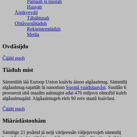
Párnááh já nuorah
Haavah
Äigikyevdil
Tábáhtusah
Ohtâvuotâtiäđuh
Rekigistemtiäđuh
Media
Ovdâsijđo
Čääiti puoh
Tiäđuh mist
Sämmiliih láá Euroop Union kuávlu áinoo algâaalmug. Sämmilij
algâaalmug-sajattâh lii nanodum
Suomâ vuáđulaavâst
. Suullân 6
prooseent ubâ maailm aalmugist ađai 476 miljovn olmožid kuleh
algâaalmugáid. Algâaalmugeh eleh 90 eres staatâ kuávlust.
Čääiti puoh
Miärádâstoohâm
Sämitige 21 jesânid já nelji värijeessân väljejuvvojeh sämmilij