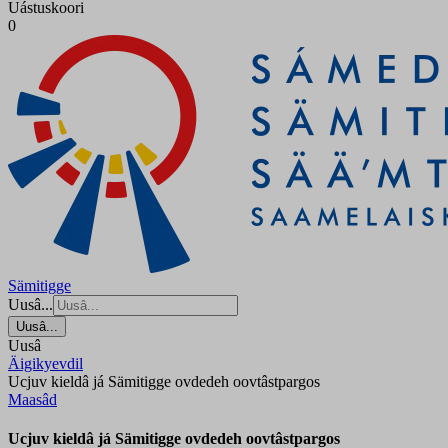
Uástuskoori
0
Sämitigge
Uusâ...
Uusâ...
Uusâ
Äigikyevdil
Ucjuv kieldâ já Sämitigge ovdedeh oovtâstpargos
Maasâd
Ucjuv kieldâ já Sämitigge ovdedeh oovtâstpargos