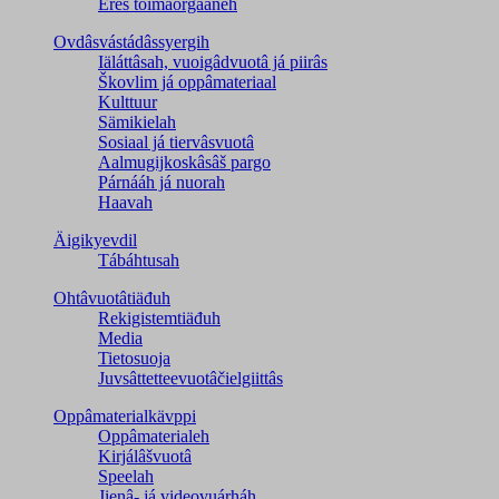
Eres toimâorgaaneh
Ovdâsvástádâssyergih
Iäláttâsah, vuoigâdvuotâ já piirâs
Škovlim já oppâmateriaal
Kulttuur
Sämikielah
Sosiaal já tiervâsvuotâ
Aalmugijkoskâsâš pargo
Párnááh já nuorah
Haavah
Äigikyevdil
Tábáhtusah
Ohtâvuotâtiäđuh
Rekigistemtiäđuh
Media
Tietosuoja
Juvsâttetteevuotâčielgiittâs
Oppâmaterialkävppi
Oppâmaterialeh
Kirjálâšvuotâ
Speelah
Jienâ- já videovuárháh