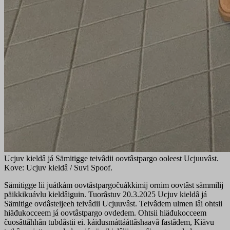
Ucjuv kieldâ já Sämitigge teivâdii oovtâstpargo ooleest Ucjuuvâst.
Kove: Ucjuv kieldâ / Suvi Spoof.
Sämitigge lii juátkám oovtâstpargočuákkimij ornim oovtâst sämmilij
päikkikuávlu kieldâiguin. Tuorâstuv 20.3.2025 Ucjuv kieldâ já
Sämitige ovdâsteijeeh teivâdii Ucjuuvâst. Teivâdem ulmen lâi ohtsii
hiäđukocceem já oovtâstpargo ovdedem. Ohtsii hiäđukocceem
čuosâttâhhân tubdâstii ei. káidusmáttááttâshaavâ fastâdem, Kiävu