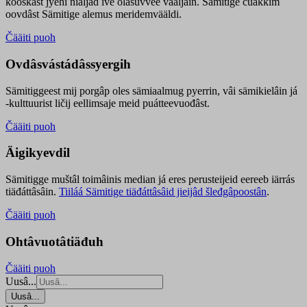
kooskâst jyehi niäljád ive olášuvvee vaaljâin. Sämitige čuákkim
oovdâst Sämitige alemus meridemvääldi.
Čääiti puoh
Ovdâsvástádâssyergih
Sämitiggeest mij porgâp oles sämiaalmug pyerrin, vâi sämikielâin já
-kulttuurist ličij eellimsaje meid puátteevuođâst.
Čääiti puoh
Äigikyevdil
Sämitigge muštâl toimâinis median já eres perusteijeid eereeb iärrás
tiäđáttâsâin.
Tiiláá Sämitige tiäđáttâsâid jieijâd šleđgâpoostân
.
Čääiti puoh
Ohtâvuotâtiäđuh
Čääiti puoh
Uusâ...
Uusâ...