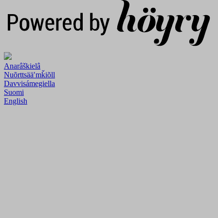
Anarâškielâ
Nuõrttsääʹmǩiõll
Davvisámegiella
Suomi
English