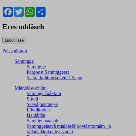
Facebook
Twitter
WhatsApp
Share
Eres uđđâseh
Palaa alkuun
Sämitigge
Sämitigge
Pargoost Sämitiggeest
Säämi kulttuurkuávdáš Sajos
Miärádâstoohâm
Sämitige čuákkim
Stivrâ
Saavâjođetteijee
Lävdikodeh
Haldâttâh
Sämitige vaaljah
Sämitiggelaavâ miäldásâš oovtâsttoimâm- já
ráđádâllâmkenigâsvuotâ