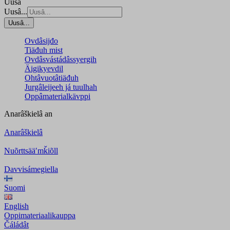
Uusâ
Uusâ...
Uusâ...
Ovdâsijđo
Tiäđuh mist
Ovdâsvástádâssyergih
Äigikyevdil
Ohtâvuotâtiäđuh
Jurgâleijeeh já tuulhah
Oppâmaterialkävppi
Anarâškielâ
an
Anarâškielâ
Nuõrttsääʹmǩiõll
Davvisámegiella
Suomi
English
Oppimateriaalikauppa
Čáládât