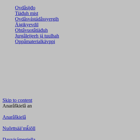
Ovdâsijđo
Tiäđuh mist
Ovdâsvástádâssyergih
Äigikyevdil
Ohtâvuotâtiäđuh
Jurgâleijeeh já tuulhah
Oppâmaterialkävppi
Skip to content
Anarâškielâ
an
Anarâškielâ
Nuõrttsääʹmǩiõll
Davvisámegiella