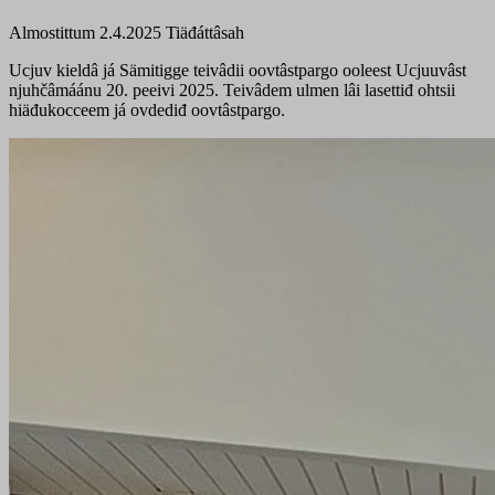
Almostittum 2.4.2025
Tiäđáttâsah
Ucjuv kieldâ já Sämitigge teivâdii oovtâstpargo ooleest Ucjuuvâst
njuhčâmáánu 20. peeivi 2025. Teivâdem ulmen lâi lasettiđ ohtsii
hiäđukocceem já ovdediđ oovtâstpargo.