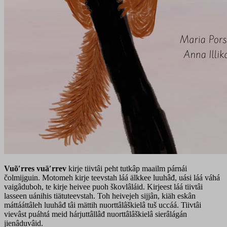
Vuõʹrres vuäʹrrev
kirje tiivtâi peht tutkâp maailm párnái
čolmijguin. Motomeh kirje teevstah láá älkkee luuhâđ, uási láá váhá
vaigâduboh, te kirje heivee puoh škovlâláid. Kirjeest láá tiivtâi
lasseen uánihis tiätuteevstah. Toh heivejeh sijjân, kiäh eskân
máttááttâleh luuhâđ tâi mättih nuorttâlâškielâ tuš uccáá. Tiivtâi
vievâst puáhtá meid hárjuttâllâđ nuorttâlâškielâ sierâlágán
jienâduvâid.