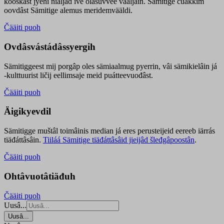
kooskâst jyehi niäljád ive olášuvvee vaaljâin. Sämitige čuákkim
oovdâst Sämitige alemus meridemvääldi.
Čääiti puoh
Ovdâsvástádâssyergih
Sämitiggeest mij porgâp oles sämiaalmug pyerrin, vâi sämikielâin já
-kulttuurist ličij eellimsaje meid puátteevuođâst.
Čääiti puoh
Äigikyevdil
Sämitigge muštâl toimâinis median já eres perusteijeid eereeb iärrás
tiäđáttâsâin.
Tiiláá Sämitige tiäđáttâsâid jieijâd šleđgâpoostân
.
Čääiti puoh
Ohtâvuotâtiäđuh
Čääiti puoh
Uusâ...
Uusâ...