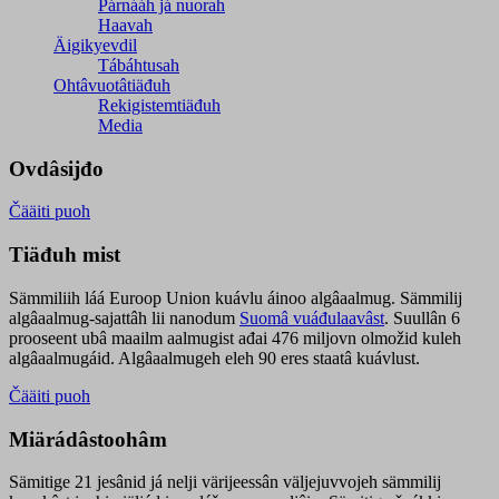
Párnááh já nuorah
Haavah
Äigikyevdil
Tábáhtusah
Ohtâvuotâtiäđuh
Rekigistemtiäđuh
Media
Ovdâsijđo
Čääiti puoh
Tiäđuh mist
Sämmiliih láá Euroop Union kuávlu áinoo algâaalmug. Sämmilij
algâaalmug-sajattâh lii nanodum
Suomâ vuáđulaavâst
. Suullân 6
prooseent ubâ maailm aalmugist ađai 476 miljovn olmožid kuleh
algâaalmugáid. Algâaalmugeh eleh 90 eres staatâ kuávlust.
Čääiti puoh
Miärádâstoohâm
Sämitige 21 jesânid já nelji värijeessân väljejuvvojeh sämmilij