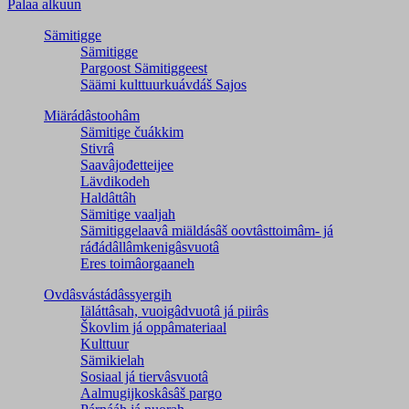
Palaa alkuun
Sämitigge
Sämitigge
Pargoost Sämitiggeest
Säämi kulttuurkuávdáš Sajos
Miärádâstoohâm
Sämitige čuákkim
Stivrâ
Saavâjođetteijee
Lävdikodeh
Haldâttâh
Sämitige vaaljah
Sämitiggelaavâ miäldásâš oovtâsttoimâm- já
ráđádâllâmkenigâsvuotâ
Eres toimâorgaaneh
Ovdâsvástádâssyergih
Iäláttâsah, vuoigâdvuotâ já piirâs
Škovlim já oppâmateriaal
Kulttuur
Sämikielah
Sosiaal já tiervâsvuotâ
Aalmugijkoskâsâš pargo