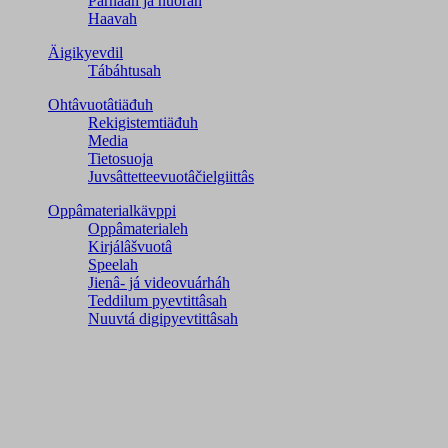
Párnááh já nuorah
Haavah
Äigikyevdil
Tábáhtusah
Ohtâvuotâtiäđuh
Rekigistemtiäđuh
Media
Tietosuoja
Juvsâttetteevuotâčielgiittâs
Oppâmaterialkävppi
Oppâmaterialeh
Kirjálâšvuotâ
Speelah
Jienâ- já videovuárháh
Teddilum pyevtittâsah
Nuuvtá digipyevtittâsah