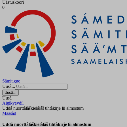
Uástuskoori
0
Sämitigge
Uusâ...
Uusâ...
Uusâ
Äigikyevdil
Uđđâ nuorttâlâškielâlâš tihtâkirje lii almostum
Maasâd
Uđđâ nuorttâlâškielâlâš tihtâkirje lii almostum