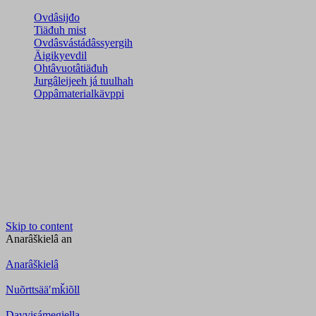
Ovdâsijđo
Tiäđuh mist
Ovdâsvástádâssyergih
Äigikyevdil
Ohtâvuotâtiäđuh
Jurgâleijeeh já tuulhah
Oppâmaterialkävppi
Skip to content
Anarâškielâ
an
Anarâškielâ
Nuõrttsääʹmǩiõll
Davvisámegiella