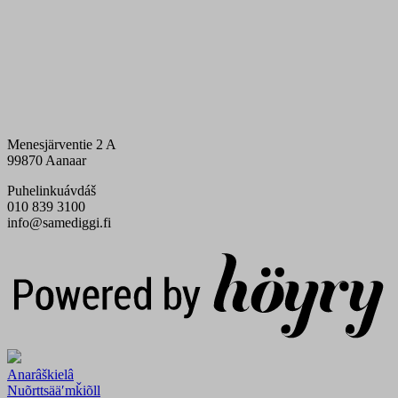
Menesjärventie 2 A
99870 Aanaar
Puhelinkuávdáš
010 839 3100
info@samediggi.fi
Digi- ja mainostoimisto Höyry Rovaniemi ja Oulu
Anarâškielâ
Nuõrttsääʹmǩiõll