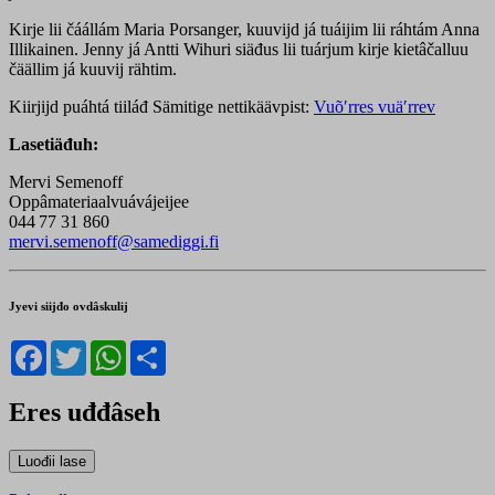
Kirje lii čáállám Maria Porsanger, kuuvijd já tuáijim lii ráhtám Anna
Illikainen. Jenny já Antti Wihuri siäđus lii tuárjum kirje kietâčalluu
čäällim já kuuvij rähtim.
Kiirjijd puáhtá tiiláđ Sämitige nettikäävpist:
Vuõʹrres vuäʹrrev
Lasetiäđuh:
Mervi Semenoff
Oppâmateriaalvuávájeijee
044 77 31 860
mervi.semenoff@samediggi.fi
Jyevi siijđo ovdâskulij
Facebook
Twitter
WhatsApp
Share
Eres uđđâseh