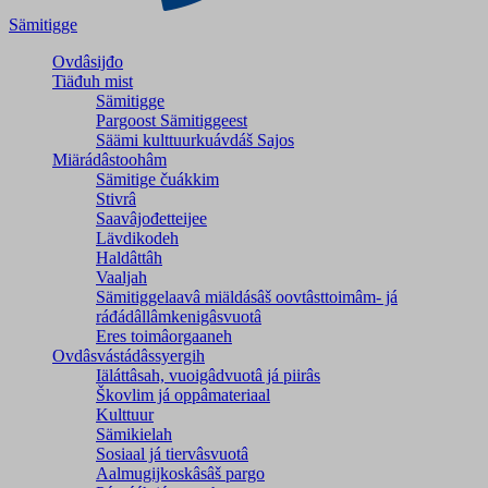
Sämitigge
Ovdâsijđo
Tiäđuh mist
Sämitigge
Pargoost Sämitiggeest
Säämi kulttuurkuávdáš Sajos
Miärádâstoohâm
Sämitige čuákkim
Stivrâ
Saavâjođetteijee
Lävdikodeh
Haldâttâh
Vaaljah
Sämitiggelaavâ miäldásâš oovtâsttoimâm- já
ráđádâllâmkenigâsvuotâ
Eres toimâorgaaneh
Ovdâsvástádâssyergih
Iäláttâsah, vuoigâdvuotâ já piirâs
Škovlim já oppâmateriaal
Kulttuur
Sämikielah
Sosiaal já tiervâsvuotâ
Aalmugijkoskâsâš pargo