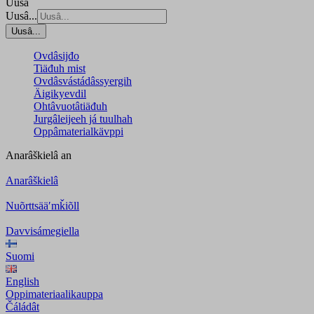
Uusâ
Uusâ...
Uusâ...
Ovdâsijđo
Tiäđuh mist
Ovdâsvástádâssyergih
Äigikyevdil
Ohtâvuotâtiäđuh
Jurgâleijeeh já tuulhah
Oppâmaterialkävppi
Anarâškielâ
an
Anarâškielâ
Nuõrttsääʹmǩiõll
Davvisámegiella
Suomi
English
Oppimateriaalikauppa
Čáládât