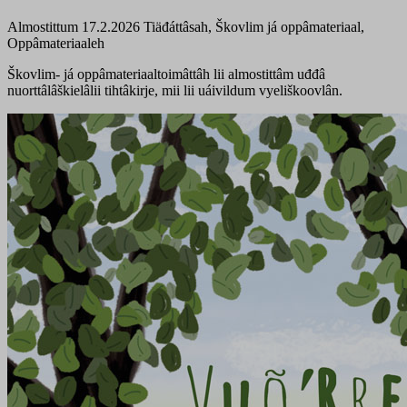
Almostittum 17.2.2026
Tiäđáttâsah, Škovlim já oppâmateriaal,
Oppâmateriaaleh
Škovlim- já oppâmateriaaltoimâttâh lii almostittâm uđđâ
nuorttâlâškielâlii tihtâkirje, mii lii uáivildum vyeliškoovlân.