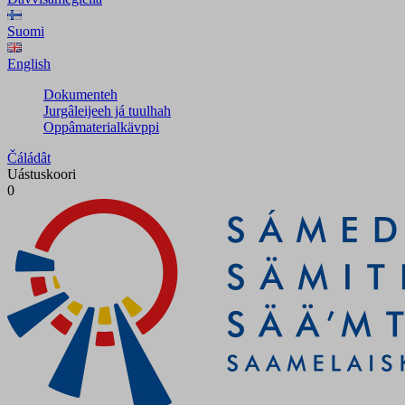
Suomi
English
Dokumenteh
Jurgâleijeeh já tuulhah
Oppâmaterialkävppi
Čáládât
Uástuskoori
0